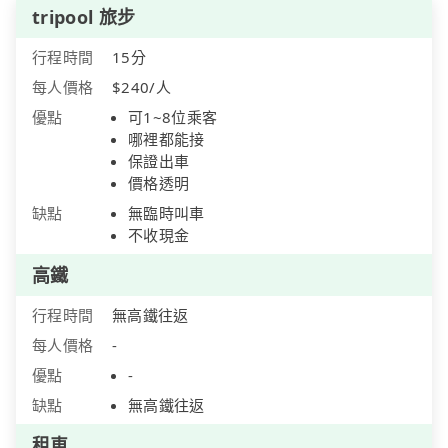
tripool 旅步
行程時間
15分
每人價格
$240/人
優點
可1~8位乘客
哪裡都能接
保證出車
價格透明
缺點
無臨時叫車
不收現金
高鐵
行程時間
無高鐵往返
每人價格
-
優點
-
缺點
無高鐵往返
租車