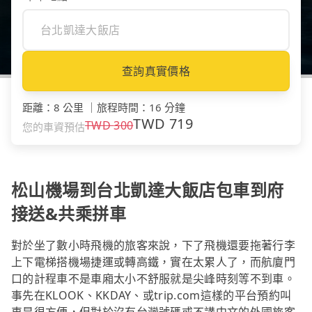
查詢真實價格
距離
：
8 公里
｜
旅程時間
：
16 分鐘
TWD
719
TWD
300
您的車資預估
松山機場到台北凱達大飯店包車到府
接送&共乘拼車
對於坐了數小時飛機的旅客來說，下了飛機還要拖著行李
上下電梯搭機場捷運或轉高鐵，實在太累人了，而航廈門
口的計程車不是車廂太小不舒服就是尖峰時刻等不到車。
事先在KLOOK、KKDAY、或trip.com這樣的平台預約叫