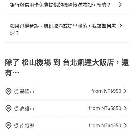
旅步提供全台灣的機場接送服務，價格透明且無隱藏費
服務。
銀行與信用卡免費提供的機場接送該如何預約？
距離，在遇到下雨天或者載行李時，就顯得非常不便。
用，並且有多種車型選擇。55688則是台灣知名的計程
不同的銀行和信用卡公司可能有不同的預約方式，建議
車品牌，主要提供計程車服務，價格根據跳表計費，要
您可與您的銀行或信用卡公司確認是否提供機場接送服
下車時才會知道當次車資費用，較不易掌握您的交通預
如果飛機延誤、航班取消或提早降落，我該如何處
務，並根據各家信用公司要求的預定流程完成預定，完
算。
理？
成預訂後，系統通常會自動發送確認郵件或簡訊，請妥
如遇到班機預計抵達時間延後或提前者，可在搭乘飛機
善保存相關資訊。若有任何疑問或需要進一步協助，亦
前透過官網的線上客服告知，我方會盡力協助重新安排
可以聯繫銀行或信用卡公司的客服中心提供相關的協助
車輛，讓乘客能落地後順利離開機場。但如事先沒有告
除了 松山機場 到 台北凱達大飯店，還
和指引。
知而是司機抵達機場後才發現旅客入境時間有耽誤，
有⋯
tripool依舊會改派司機，但就不能保證旅客一出關即有
車輛可以搭乘。如班機被迫取消且在原預定上飛機時間
前通知我方，可提供全額退款或免費改期。如班機航行
from NT$
950
從
基隆市
時間減少而提前落地，可在落地後直接與司機電話聯
繫，司機只要車上無乘客或已經在機場周邊，會盡快配
from NT$
5850
從
高雄市
合旅客乘車。
from NT$
4350
從
南投縣