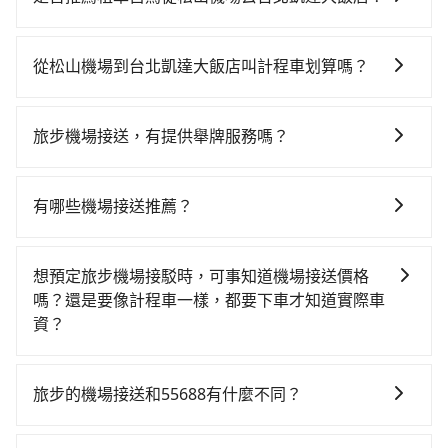
如果你有台灣駕照且對自己駕駛技術有信心，且需要絕
對的時間彈性，在北北基桃竹有提供甲地乙還的iRent應
從松山機場到台北凱達大飯店叫計程車划算嗎？
該適合你。註冊完iRent的app後，可以每小時
如選擇小黃直達，在台北可以透過app叫車的有55688台
$115~205（平假日與車型而有不同）承租小轎車，每公
灣大車隊、Uber、Line Taxi、Yoxi等，如果在路邊攔不
里再額外加收$3.2，從松山機場到台北凱達大飯店的花
旅步機場接送，有提供舉牌服務嗎？
到車，也可考慮打電話至松山機場附近的計程車隊，如
費預估為$150~250，雖已將每小時40元路邊停車費用預
有的，旅步提供機場接機舉牌服務，方便乘客在機場與
長青計程車、上達汽車、尚紘計程車等叫車看看。依照
估進去，但額外的汽車保險與可能的罰單都需自付。再
司機會合。詳情可以參考 旅步機場接機服務說明
里程跳錶計算，價格約為240~290元間。雖然松山機場
者，和運的iRent只提供最基本的車型，如Toyota
有哪些機場接送推薦？
到台北凱達大飯店的跳表小黃可能較為便宜，但仍有臨
Yaris、Prius C、Vios這類乘坐體驗較差的車款，如果人
除了55688、uber之外，旅步的機場接送也是許多用戶
時攔不到車以及計程車司機不跳錶計費的風險，如你們
數超過四位，更是沒有較大的七人座或九人座可供選
推薦的首選。旅步提供多種車型選擇、透明的價格以及
人數在五人以上，分坐兩台計程車就不太方便，反而能
想預定旅步機場接駁時，可事知道機場接送價格
擇，而且無人租車最令人詬病的就是車況，打開車門才
優質的客服服務。還同步提供共乘服務，讓客戶有更經
事先預約且品質穩定的tripool，可能更適合你。
嗎？還是要像計程車一樣，都要下車才知道實際車
發現仍有上一組乘客遺留的垃圾或者撞凹的車門仍未被
濟實惠的選擇，旅步的服務，更適合滿足不同需求的旅
資？
修理，每一次租車都好像在開樂透一樣。另外，偶爾也
客。
會遇到明明已經預約了時間但上一位用戶卻遲遲尚未歸
tripool旅步提供透明且固定的機場接送價格，您可以在
還，又或者要還車時卻偏偏找不到停車位，對於急著用
預訂前在官網或app即時查詢並確認價格、完成預定。無
旅步的機場接送和55688有什麼不同？
車或者要載其他乘客的人來說就有不小的風險。最後，
需像計程車一樣下車後才知道實際車資。這樣，您可以
雖然路邊隨租隨還看似方便，但實際使用時還是有其區
旅步和55688的主要區別在於服務模式和價格透明度。
更好地安排您的出行計劃、交通開支，享受無憂的接送
域的限制，實際可停靠的地點與你的上下車地點仍有段