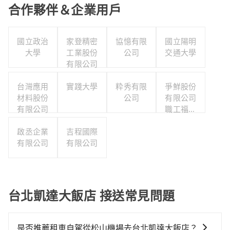
合作夥伴＆企業用戶
國立政治
家登精密
協憶有限
國立陽明
大學
工業股份
公司
交通大學
有限公司
台灣應用
實踐大學
粋秀有限
爭鮮股份
材料股份
公司
有限公司
有限公司
職工福利
委員會
啟丞企業
吉程國際
有限公司
有限公司
台北凱達大飯店 接送常見問題
是否推薦租車自駕從松山機場去台北凱達大飯店？