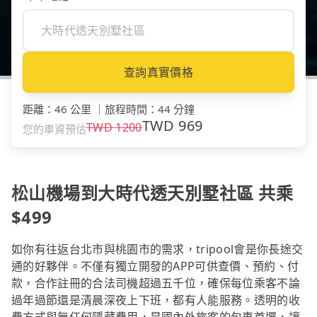
查詢真實價格
距離
：
46 公里
｜
旅程時間
：
44 分鐘
TWD
969
TWD
1200
您的車資預估
松山機場到大時代透天別墅社區 共乘
$499
如你有往返台北市與桃園市的需求，tripool會是你長途交
通的好夥伴。不僅有獨立開發的APP可供查價、預約、付
款，合作註冊的合法司機超過五千位，確保每位乘客不論
過年過節還是清晨深夜上下班，都有人能服務。透明的收