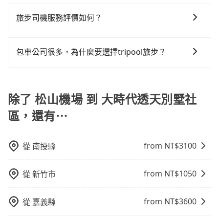
為了乘客未來可能的訂單修改或取消，每筆訂單只含一
何理賠，如果又遇到心術不正的司機，其犯罪行為可能
下來的車資也比較便宜，人數少可搭乘大眾運輸或計程
九人座可供選擇，而且無人租車最令人詬病的就是車
分鐘在轉乘與等車上，現在還不馬上來預約tripool！如
趟車的資訊，所以如果需要來回叫車，請分兩筆訂單預
都無法監控或追查。最好別為了省小錢而冒上不必要的
車。 時間：需在特定時間到達目的地可選包車或計程
旅步司機服務評價如何？
況，打開車門才發現仍有上一組乘客遺留的垃圾或者撞
果你是三人以下要乘車，也可參考tripool的拼車共乘服
定。至於價格已經市場最優惠，並無特別針對來回車趟
風險。而tripool雇用的司機、使用的車輛以及配合的車
車，不趕時間即可選用大眾運輸。 便利性：需要便利性
凹的車門仍未被修理，每一次租車都好像在開樂透一
務，最多可再節省50%的交通費用。
在 Google 上關於旅步的評論中，許多人都給予旅步司
做額外折扣，但如果手上有優惠代碼，歡迎直接使用，
行，一定符合台灣法律規定，除了司機擁有合法的職業
和方便性可選包車和計程車，喜歡探險和體驗當地文化
樣。另外，偶爾也會遇到明明已經預約了時間但上一位
機非常高的評價，認為他們非常專業且親切！讓他們的
不限單程或來回。
駕駛執照以及良民證外，車輛一定投保最高300萬乘客
包車公司很多，為什麼要選擇tripool旅步？
則可搭乘大眾運輸。
用戶卻遲遲尚未歸還，又或者要還車時卻偏偏找不到停
旅程更加順暢和舒適。」
險。最好辨別叫的車是否合法，就看車牌的開頭，只要
車位，對於急著用車或者要載其他乘客的人來說就有不
旅步提供多種車型，從轎車、休旅車到九人座，讓您可
不是R或T開頭的車，就一定是違法。
小的風險。最後，雖然路邊隨租隨還看似方便，但實際
以依照您行程人數的需求進行選擇。此外，為確保您的
使用時還是有其區域的限制，實際可停靠的地點與你的
旅途安全無憂，我們的司機都是專業且可靠的職業駕
除了 松山機場 到 大時代透天別墅社
上下車地點仍有段距離，在遇到下雨天或者載行李時，
駛。關於價格，旅步官網可一鍵即時查價，所示價格絕
就顯得非常不便。
區，還有⋯
無隱藏費用，且還提供優於其他業者更彈性的取消政
策，讓您在規劃行程時能更無後顧之憂。無論您是要前
往市區還是郊區，我們都可以為您提供最佳的旅遊體
from NT$
3100
從
南投縣
驗。所以，如果您正在尋找一家可靠的包車公司，
tripool旅步絕對是您值得信任的不二選擇！
from NT$
1050
從
新竹市
from NT$
3600
從
嘉義縣