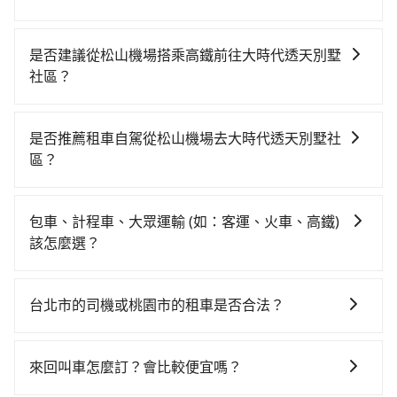
如選擇小黃直達，在台北可以透過app叫車的有55688台
灣大車隊、Uber、Line Taxi、Yoxi等，如果在路邊攔不
是否建議從松山機場搭乘高鐵前往大時代透天別墅
到車，也可考慮打電話至松山機場附近的計程車隊，如
社區？
松美交通、彰勝衛星車隊、信誠交通等叫車看看。依照
若要從松山機場搭高鐵前往大時代透天別墅社區，高鐵
里程跳錶計算，價格約為1,190~1,400元間，若改選
較貴、費時、轉車麻煩！從最早06:26一直到23:00，台
tripool的專車服務可再更便宜。綜合以上，無論在價格
是否推薦租車自駕從松山機場去大時代透天別墅社
北-桃園一天最多有72班次高鐵可搭乘。假設從松山機場
或服務品質上，tripool都是你從松山機場到大時代透天
區？
(台北市松山區) 前往最靠近的台北高鐵站，叫一輛計程
別墅社區的最佳選擇。
如果你有台灣駕照且對自己駕駛技術有信心，且需要絕
車花費約300元、車程約17分鐘。抵達高鐵站後，步行
對的時間彈性，在北北基桃竹有提供甲地乙還的iRent應
進站、現場購票並於月台排隊的時間約25分鐘，再乘坐
包車、計程車、大眾運輸 (如：客運、火車、高鐵)
該適合你。註冊完iRent的app後，可以每小時
17~23分鐘（平均21分）的高鐵從台北站前往桃園高鐵
該怎麼選？
$115~205（平假日與車型而有不同）承租小轎車，每公
站，每人票價160元，再用5分鐘出站，最後再根據距離
在選擇交通方式時，您可依下列建議的考慮因素做選
里再額外加收$3.2，從松山機場到大時代透天別墅社區
的遠近或者天候狀況，決定是步行一段路或者搭乘公車
擇： 預算：不同交通工具價格不同，可先確定您的預
的花費預估為$350~400，雖已將eTag和可能的每小時
抵達最終的目的地。全程加上轉車時間共1小時8分鐘，
台北市的司機或桃園市的租車是否合法？
算。計程車最貴，而大眾運輸通常較便宜。 行程：需多
40元路邊停車費用預估進去，但額外的汽車保險與可能
假設5位同行，高鐵加轉乘之平均每人花費為280元。但
許多的Line群組或Facebook社團裡，有很多低價的白牌
點停留的行程建議可選可客製化行程的包車，如果時間
的罰單都需自付。再者，和運的iRent只提供最基本的車
如果全程使用tripool並到府專車接送，則每人平均花費
車、私家車或野雞車在招攬生意，這不僅是違法可能被
比較寬鬆且不介意耗時轉乘可選大眾運輸或較貴的計程
型，如Toyota Yaris、Prius C、Vios這類乘坐體驗較差
來回叫車怎麼訂？會比較便宜嗎？
約250元，費時44分鐘。選擇搭乘高鐵而不預約包車，
警察臨檢並趕下車，出意外後保險公司更是不會提供任
車。 旅行人數：人數多時包車較方便舒適且每個人攤提
的車款，如果人數超過四位，更是沒有較大的七人座或
不僅每人至少額外負擔30元車資，而且更會額外浪費24