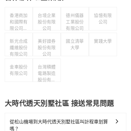
香港商加
台境企業
德州儀器
協憶有限
和國際有
股份有限
工業股份
公司
限公司台
公司
有限公司
灣分公司
新光合成
美好證券
國立清華
實踐大學
纖維股份
股份有限
大學
有限公司
公司
金車股份
台灣積體
有限公司
電路製造
股份有限
公司
大時代透天別墅社區 接送常見問題
從松山機場到大時代透天別墅社區叫計程車划算
嗎？