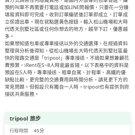
費方式與無任何隱藏費用，是國內外旅客的包車首選，讓
預約叫車不再需要打電話或加LINE問報價，只要花一分鐘
填寫資料即可完成，收到訂單編號後訂單即成立，訂單成
立保證出車。現在就點選黃色按鈕，輸入松山機場和大時
代透天別墅社區或任何你想去的地方，越早下訂，優惠越
多。
如果想知道包車或專車接送以外的交通選擇，在經過資料
整理與分析後得知，從松山機場去大時代透天別墅社區最
快的陸路交通是「tripool」專車接送，不過如果想兼顧花
費預算，iRent在5~8人時能最省錢。以下表格中的資料是
預設在5人時，專車接送、租車自駕、計程車、高鐵的優
缺點比較，更完整的交通費用與時間分析，請見更下方的
常見問題。但假設只有獨自一人時，tripool也有提供到府
接送共乘服務。
tripool 旅步
行程時間
45分