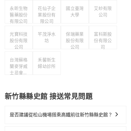
永昕生物
花仙子企
國立臺灣
艾紗有限
醫藥股份
業股份有
大學
公司
有限公司
限公司
光寶科技
芊茂淨水
保瑞藥業
富科斯股
股份有限
坊
股份有限
份有限公
公司
公司
司
台灣蘇格
禾馨新生
蘭麥芽威
婦幼診所
士忌會所
股份有限
公司
新竹縣縣史館 接送常見問題
是否建議從松山機場搭乘高鐵前往新竹縣縣史館？
若要從松山機場搭高鐵前往新竹縣縣史館，高鐵較貴、