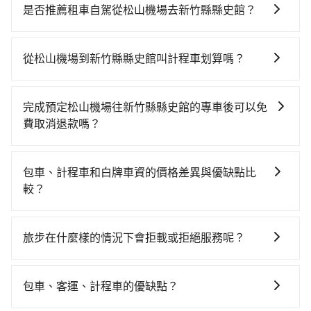
費時、轉車麻煩！從最早06:26一直到23:00，台北-新竹
是否推薦租車自駕從松山機場去新竹縣縣史館？
一天最多有61班次高鐵可搭乘。假設從松山機場 (台北市
如果你有台灣駕照且對自己駕駛技術有信心，且在車上
松山區) 前往最靠近的台北高鐵站，叫一輛計程車花費約
時不需要閉目養神（因為要自己開車），在北北基桃竹
300元、車程約17分鐘。抵達高鐵站後，步行進站、現
從松山機場到新竹縣縣史館叫計程車划算嗎？
有提供甲地乙還的iRent應該適合你。註冊完iRent的
場購票並於月台排隊的時間約25分鐘，再乘坐30~35分
如選擇小黃直達，在台北可以透過app叫車的有55688台
app後，可以每小時$115~205（平假日與車型而有不
鐘（平均34分）的高鐵從台北站前往新竹高鐵站，每人
灣大車隊、Uber、Line Taxi、Yoxi等，如果在路邊攔不
同）承租小轎車，每公里再額外加收$3.2，從松山機場
票價290元，再用5分鐘出站，最後再根據距離的遠近或
完成預定松山機場往新竹縣縣史館的專車後可以免
到車，也可考慮打電話至松山機場附近的計程車隊，如
到新竹縣縣史館的花費預估為$600~750，雖已將eTag
者天候狀況，決定是步行一段路或者搭乘公車抵達最終
費取消退款嗎？
信誠交通、上達汽車、優良駕駛車隊等叫車看看。依照
和可能的每小時40元路邊停車費用預估進去，但額外的
的目的地。全程加上轉車時間共1小時21分鐘，假設4位
只要在乘車前一日清晨六點以前透過電子郵件告知，不
里程跳錶計算，價格約為1,990~2,400元間，但如改預約
汽車保險與可能的罰單都需自付。再者，和運的iRent只
同行，高鐵加轉乘之平均每人花費為370元。但如果全程
論任何理由，保證全額退費，且不收取任何手續費。
tripool可省高達$1,000。但如果要考慮到回程，新竹縣
提供最基本的車型，如Toyota Yaris、Prius C、Vios這
包車、計程車和白牌車資的價格差異與優缺點比
使用tripool並到府專車接送，則每人平均花費約340
僅有合法計程車約730輛，數量約為台北市的2%、密度
類乘坐體驗較差的車款，如果人數超過四位，更是沒有
較？
元，費時1小時3分鐘。選擇搭乘高鐵而不預約包車，不
僅雙北的1.3%，其叫車的難度是雙北市的80倍。綜合以
較大的七人座或九人座可供選擇，而且無人租車最令人
僅每人至少額外負擔30元車資，而且更會額外浪費18分
包車、計程車或白牌車。主要價格差異和優缺點如下： -
上，無論在價格或服務品質上，tripool都是你從松山機
詬病的就是車況，打開車門才發現仍有上一組乘客遺留
鐘在轉乘與等車上，現在還不馬上來預約tripool！如果
包車：優點是搭乘舒適可以根據自己的需求安排時間和
場到新竹縣縣史館的最佳選擇。
旅步在什麼樣的情況下會拒載或拒絕服務呢？
的垃圾或者撞凹的車門仍未被修理，每一次租車都好像
你是三人以下要乘車，也可參考tripool的拼車共乘服
地點上車較客製化。此外，司機還會提供各種旅遊建議
在開樂透一樣。另外，偶爾也會遇到明明已經預約了時
務，最多可再節省50%的交通費用。
當您使用 tripool 旅步乘車日期當天，若發生以下 3 項
與資訊。長途接送價格比計程車車資更優惠。 - 計程
間但上一位用戶卻遲遲尚未歸還，又或者要還車時卻偏
原因，司機有權拒絕服務： 1) 當日搭車人數或行李超過
車：優點是24小時隨叫隨到，價格按錶計費，但若遇交
包車、客運、計程車的優缺點？
偏找不到停車位，對於急著用車或者要載其他乘客的人
訂購時填寫的數量。請務必確實填寫當日實際攜帶的行
通塞車時亦會加收延遲費用，一般屬短程接駁為主。 -
來說就有不小的風險。最後，雖然路邊隨租隨還看似方