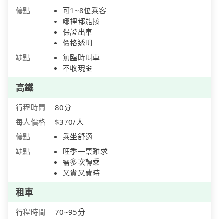
優點
可1~8位乘客
哪裡都能接
保證出車
價格透明
缺點
無臨時叫車
不收現金
高鐵
行程時間
80分
每人價格
$370/人
優點
乘坐舒適
缺點
旺季一票難求
需多次轉乘
又貴又費時
租車
行程時間
70~95分