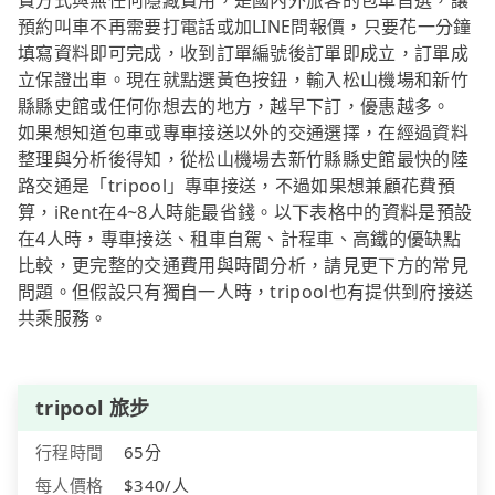
費方式與無任何隱藏費用，是國內外旅客的包車首選，讓
預約叫車不再需要打電話或加LINE問報價，只要花一分鐘
填寫資料即可完成，收到訂單編號後訂單即成立，訂單成
立保證出車。現在就點選黃色按鈕，輸入松山機場和新竹
縣縣史館或任何你想去的地方，越早下訂，優惠越多。
如果想知道包車或專車接送以外的交通選擇，在經過資料
整理與分析後得知，從松山機場去新竹縣縣史館最快的陸
路交通是「tripool」專車接送，不過如果想兼顧花費預
算，iRent在4~8人時能最省錢。以下表格中的資料是預設
在4人時，專車接送、租車自駕、計程車、高鐵的優缺點
比較，更完整的交通費用與時間分析，請見更下方的常見
問題。但假設只有獨自一人時，tripool也有提供到府接送
共乘服務。
tripool 旅步
行程時間
65分
每人價格
$340/人