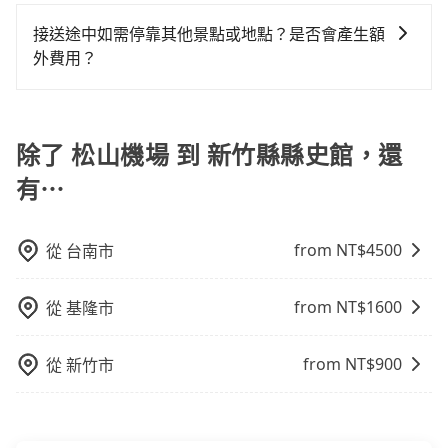
包車：能提供客製化的交通方式，您可以自由安排行程
李及乘坐的總人數，包含成人及兒童／嬰幼兒。 2) 孩童
白牌車：優點是價格相對較低，有的還可喊價。但安全
便，但實際使用時還是有其區域的限制，實際可停靠的
上、下車，不需與旅客共乘。但通常需要提前預約。 客
同行，卻無自備或加購兒童座椅。提醒您，為了保護孩
性和服務質量無法保障，需要自行承擔風險，遇到狀況
接送途中如需停靠其他景點或地點？是否會產生額
地點與你的上下車地點仍有段距離，在遇到下雨天或者
運：最經濟實惠的交通方式，通常有固定的路線和時間
童的安全，依道路交通安全規則規定，四歲以下的孩童
事後也無法申訴退費。
外費用？
載行李時，就顯得非常不便。
表。不必擔心自己開車的安全風險。但是客運的班次和
必須乘坐兒童座椅。 3) 搭乘寵物友善專車卻沒有裝籠。
當您預約旅步的「單程專車」，如果需要在途中加點停
行車路線可能不太頻繁。 計程車：可以隨叫隨到，並且
避免影響行車安全，請您務將寵物置入提籠或提袋內。
靠，您可以參考我們的「加點服務」，每個點距離在 5
不必擔心停車位的問題。但是，計程車的費用相對較
公里內，需額外支付 200 元，且每個點最多停留 5 分
除了 松山機場 到 新竹縣縣史館，還
高，車輛選擇不如包車多，且大都屬短程接駁為主。
鐘。加點費用可以在乘車當天下車前給司機現付。如果
有⋯
您選擇「計時包車」，中途需要加點停靠，則不需要額
外支付費用。
from NT$
4500
從
台南市
from NT$
1600
從
基隆市
from NT$
900
從
新竹市