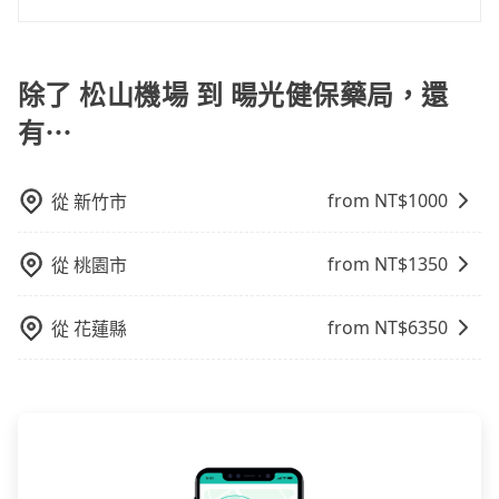
帳，且免加收5%稅金。在收到後，可自行列印留存或報
如果您需要包車前往公墓掃墓或參加告別式，一般司機
帳，完全符合台灣的法律規範。
都會提供接送服務。不過，如果您有其他特殊要求，例
如需要載運骨灰罈或在車上進行法事等作業，建議在訂
除了 松山機場 到 暘光健保藥局，還
車前先向客服詢問是否有相應的司機可配合，以避免後
有⋯
續爭議。此外，是否需要給司機紅包或小費，則可以由
您自行決定。不過，建議可事先詢問司機是否接受。」
from NT$
1000
從
新竹市
from NT$
1350
從
桃園市
from NT$
6350
從
花蓮縣