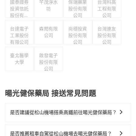
國泰證券
芊茂淨水
保瑞藥業
台灣科高
投資信託
坊
股份有限
工程有限
股份有限
公司
公司
公司
台達電子
森閎有限
尚穩投資
台灣連友
工業股份
公司
股份有限
股份有限
有限公司
公司
公司
臺北醫學
啟發電子
大學
股份有限
公司
暘光健保藥局 接送常見問題
是否建議從松山機場搭乘高鐵前往暘光健保藥局？
若要從松山機場搭高鐵前往暘光健保藥局，高鐵較貴、
費時、轉車麻煩！從最早06:26一直到23:00，台北-新竹
是否推薦租車自駕從松山機場去暘光健保藥局？