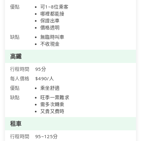
優點
可1~8位乘客
哪裡都能接
保證出車
價格透明
缺點
無臨時叫車
不收現金
高鐵
行程時間
95分
每人價格
$490/人
優點
乘坐舒適
缺點
旺季一票難求
需多次轉乘
又貴又費時
租車
行程時間
95~125分