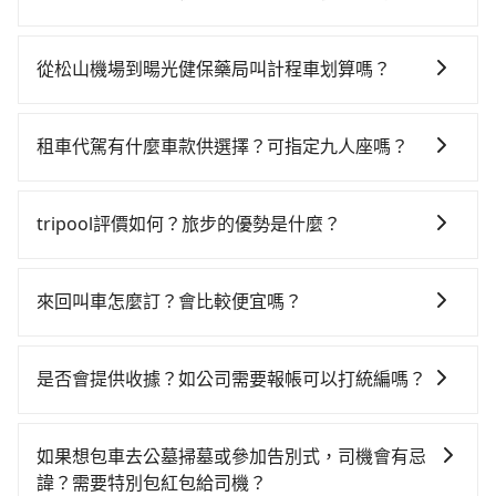
一天最多有61班次高鐵可搭乘。假設從松山機場 (台北市
雖然從松山機場到暘光健保藥局可以選擇租車自駕，但
松山區) 前往最靠近的台北高鐵站，叫一輛計程車花費約
花費可能不小。租車公司一般以天為單位計費，小轎車
300元、車程約17分鐘。抵達高鐵站後，步行進站、現
從松山機場到暘光健保藥局叫計程車划算嗎？
如Toyota Yaris、Nissan Kicks，一天租金$1,500起，
場購票並於月台排隊的時間約25分鐘，再乘坐30~35分
如選擇小黃直達，在台北可以透過app叫車的有55688台
九人座如Hyundai Staria或Volkswagen T6，一天租金
鐘（平均34分）的高鐵從台北站前往新竹高鐵站，每人
灣大車隊、Uber、Line Taxi、Yoxi等，如果在路邊攔不
約$4,500，油錢（每公里約3元）、eTag（每公里約1
票價290元，再用5分鐘出站、等待車站前排班的計程
租車代駕有什麼車款供選擇？可指定九人座嗎？
到車，也可考慮打電話至松山機場附近的計程車隊，如
元）、路邊停車（每小時約40元）、保險費、罰單另
車，搭上小黃後約花14分鐘、車費300元後，抵達暘光
tripool提供的車型以五人座小轎車、休旅車與九人座箱
新生計程車、優良駕駛車隊、長青計程車等叫車看看。
計。由於絕大多數的租車公司都沒法提供甲租乙還的服
健保藥局 (新竹縣芎林鄉) 的目的地。全程加上轉車時間
型車為主，車款品牌以豐田Toyota、福特Ford、福斯
依照里程跳錶計算，價格約為1,990~2,400元間，但如改
務，所以要不當天就需往返松山機場與暘光健保藥局，
tripool評價如何？旅步的優勢是什麼？
共1小時35分鐘，假設3位同行，高鐵加轉乘之平均每人
VW為主，其中也有少量進口車像凌志Lexus、特斯拉
預約tripool可省高達$1,000。但如果要考慮到回程，新
不然就是需要一次租用多天，如此預計小轎車的花費至
花費為490元。但如果全程使用tripool並到府專車接
根據google的評價，tripool的服務品質整體上是非常穩
Tesla、賓士Benz等高級車款。全部五年內合法營業用
竹縣僅有合法計程車約730輛，數量約為台北市的2%、
少$2,400、九人座$5,400起。透過app預約tripool的單
送，則每人平均花費約470元，費時1小時3分鐘。選擇
定及可靠的，大多數的使用者都給予了高分評價。此
車，百分百無菸車，乘客均有最高500萬乘客險。如果有
密度僅雙北的1.3%，其叫車的難度是雙北市的80倍。綜
來回叫車怎麼訂？會比較便宜嗎？
程專車接送才是前往最便宜方便的選擇。
搭乘高鐵而不預約包車，不僅每人至少額外負擔20元車
外，tripool司機專業的駕駛和親切服務態度也獲得了許
特殊需求或人數較多，需要大T保母車、20人座中巴、
合以上，無論在價格或服務品質上，tripool都是你從松
資，而且更會額外浪費32分鐘在轉乘與等車上，現在還
為了乘客未來可能的訂單修改或取消，每筆訂單只含一
多好評，價格透明無隱藏費用、相比其他業者提供的用
40人座大巴或遊覽車，可特別填單並另外報價。
山機場到暘光健保藥局的最佳選擇。
不馬上來預約tripool！如果你僅有兩位乘車，也可參考
趟車的資訊，所以如果需要來回叫車，請分兩筆訂單預
車前一日凌晨6點前取消均可無條件全額退費的承諾，讓
是否會提供收據？如公司需要報帳可以打統編嗎？
tripool的拼車共乘服務，最多可再節省50%的交通費
定。至於價格已經市場最優惠，並無特別針對來回車趟
您的旅程能更有彈性及保障。
用。
在乘車結束後一週內，tripool都會透過第三方系統寄出
做額外折扣，但如果手上有優惠代碼，歡迎直接使用，
旅行業代收轉付電子收據，如果公司需要報公帳，在預
不限單程或來回。
如果想包車去公墓掃墓或參加告別式，司機會有忌
約付款前可以輸入公司的抬頭與統編，可向國稅局報
諱？需要特別包紅包給司機？