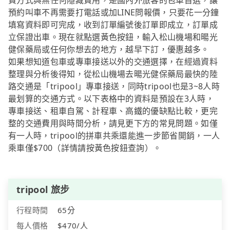
費方式與無任何隱藏費用，是國內外旅客的包車首選，讓
預約叫車不再需要打電話或加LINE問報價，只要花一分鐘
填寫資料即可完成，收到訂單編號後訂單即成立，訂單成
立保證出車。現在就點選黃色按鈕，輸入松山機場和暘光
健保藥局或任何你想去的地方，越早下訂，優惠越多。
如果想知道包車或專車接送以外的交通選擇，在經過資料
整理與分析後得知，從松山機場去暘光健保藥局最快的陸
路交通是「tripool」專車接送，同時tripool也是3~8人時
最划算的交通方式。以下表格中的資料是預設在3人時，
專車接送、租車自駕、計程車、高鐵的優缺點比較，更完
整的交通費用與時間分析，請見更下方的常見問題。如僅
有一人時，tripool的拼車共乘還能進一步節省開銷，一人
乘車僅$700（詳情請按黃色按鈕查詢）。
tripool 旅步
行程時間
65分
每人價格
$470/人