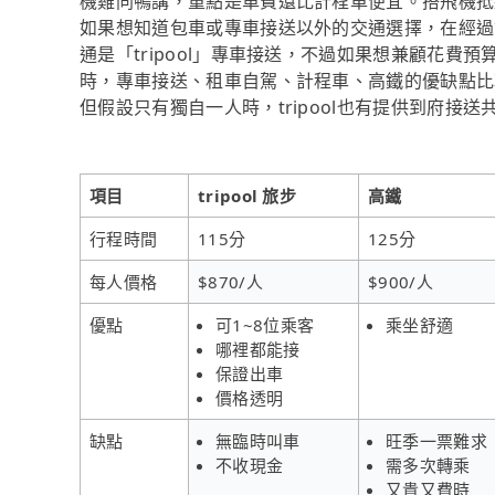
機雞同鴨講，重點是車費還比計程車便宜。搭飛機抵
如果想知道包車或專車接送以外的交通選擇，在經過
通是「tripool」專車接送，不過如果想兼顧花費預
時，專車接送、租車自駕、計程車、高鐵的優缺點比
但假設只有獨自一人時，tripool也有提供到府接送
項目
tripool 旅步
高鐵
行程時間
115分
125分
每人價格
$870/人
$900/人
優點
可1~8位乘客
乘坐舒適
哪裡都能接
保證出車
價格透明
缺點
無臨時叫車
旺季一票難求
不收現金
需多次轉乘
又貴又費時