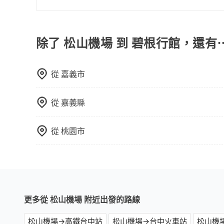
真實價格，免去來回電話確認。一天包車的價格可
車時間即可。
旅步作為機場接送的直接供應商，提供透明固定的
服務者，敢大聲說我們價格絕對最划算。網站上可
策，相較之下，KKday和Klook僅為仲介平台
士，請來信洽詢。
司機的服務質量。
除了 松山機場 到 碧根行館，還有
從
嘉義市
從
嘉義縣
從
桃園市
更多從 松山機場 附近出發的路線
松山機場→高鐵台中站
松山機場→台中火車站
松山機