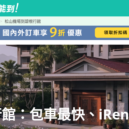
松山機場到碧根行館
館：包車最快、iRen