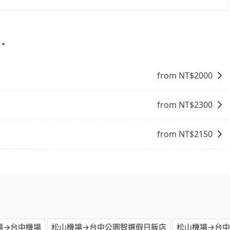
能跟其他車隊相差無幾，但是如果只需要短時數或者單程專車
價格和專業服務，並提供線上客服服務及優於業界的取消政
直接挑選小轎車、休旅車、或九人座箱型車，如需10人以上巴
，是需要透過其他供應商執行接送任務的，較無法直接控制車輛及
⋯
from NT$
2000
from NT$
2300
from NT$
2150
場→台中機場
松山機場→台中公園智選假日飯店
松山機場→台