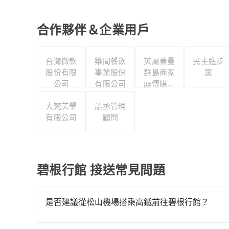
合作夥伴＆企業用戶
台灣微軟
築間餐飲
英屬蓋曼
民主進步
股份有限
事業股份
群島商家
黨
公司
有限公司
庭傳媒股
份有限公
大梵美學
語丞管理
司城邦分
有限公司
顧問
公司
碧根行館 接送常見問題
是否建議從松山機場搭乘高鐵前往碧根行館？
若要從松山機場搭高鐵前往碧根行館，高鐵乘坐舒適、較