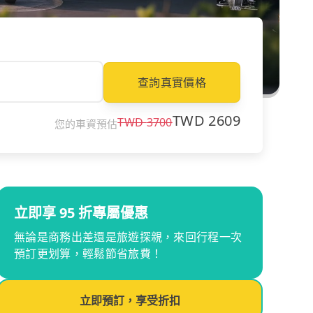
查詢真實價格
TWD
2609
TWD
3700
您的車資預估
立即享 95 折專屬優惠
無論是商務出差還是旅遊探親，來回行程一次
預訂更划算，輕鬆節省旅費！
立即預訂，享受折扣