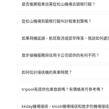
最多有102班次高鐵可搭乘。假設從松山機場 (台
是否推薦租車自駕從松山機場去碧根行館？
300元、車程約17分鐘。抵達高鐵站後，步行進站
如果你有台灣駕照且對自己駕駛技術有信心，且在
（平均57分）的高鐵從台北站前往台中高鐵站，每
天就要來回，那在台北路邊可隨租隨借的iRent應該
搭上小黃後約花17分鐘、車費300元後，抵達碧根行
從松山機場到碧根行館叫計程車划算嗎？
$115~205承租小轎車，每公里再額外加收$3.2，
鐘，假設3位同行，高鐵加轉乘之平均每人花費為900
如選擇小黃直達，在台北可以透過app叫車的有55688台
來自於平假日、車款差異、抵達目的地後多久原路返
花費約870元，費時1小時57分鐘。選擇搭乘高鐵
到車，也可考慮打電話至松山機場附近的計程車隊
進去，但額外的汽車保險與可能的罰單都需自付。再者，和
外浪費9分鐘在轉乘與等車上，現在還不馬上來預約tri
如果飛機延誤、航班取消或提早降落，我該如何處
程跳錶計算，價格約為4,140~5,000元間，但如改預
Prius C、Vios這類乘坐體驗較差的車款，如
服務，最多可再節省50%的交通費用。
如遇到班機預計抵達時間延後或提前者，可在搭乘
質上，tripool都是你從松山機場到碧根行館的最
無人租車最令人詬病的就是車況，打開車門才發現
輛，讓乘客能落地後順利離開機場。但如事先沒有告知
次租車都好像在開樂透一樣。另外，偶爾也會遇到
旅步接機服務與信用卡公司提供的有何不同？
依舊會改派司機，但就不能保證旅客一出關即有車
還車時卻偏偏找不到停車位，對於急著用車或者要
關於接機服務的問題，旅步的接機服務可提供您專
方，可提供全額退款或免費改期。如班機航行時間
還看似方便，但實際使用時還是有其區域的限制，
提供更多的彈性和客製化選擇，我們會根據您的抵
車上無乘客或已經在機場周邊，會盡快配合旅客乘
如何估計接送機的乘車時間？
天或者載行李時，就顯得非常不便。
外，旅步的司機都是經過嚴格篩選和培訓的專業司
一般來說，搭乘國際航線的出境旅客，需至少提前
外抓30分鐘的彈性時間。比方說正常台中到桃園機場
tripool有提供包車旅遊嗎？有價格表可參考嗎？
晨6點以前就從台中出發。如果是國內航線的旅客
tripool提供全台各地包括碧根行館與松山機場
說，如持有自動通關護照，通常30~40分鐘即可領
選擇2~12小時的服務，滿足家族出遊、朋友聚會
選擇離開機場的乘車時間抓在班機預計落地後的1小
kkday機場接送、klook機場接送和旅步的機場接