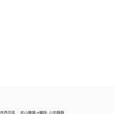
中市西屯區
松山機場→蟬說: 山中靜靜