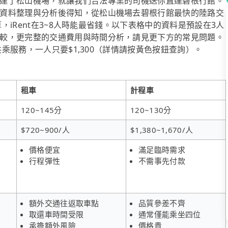
達了松山機場，就讓我們合法專業的司機送你直達碧根行館。
資料整理與分析後得知，從松山機場去碧根行館最快的陸路交
算，iRent在3~8人時能最省錢。以下表格中的資料是預設在3人
較，更完整的交通費用與時間分析，請見更下方的常見問題。
共乘服務，一人只要$1,300（詳情請按黃色按鈕查詢）。
租車
計程車
120~145分
120~130分
$720~900/人
$1,380~1,670/人
價格便宜
滿足臨時需求
行程彈性
不需事先付款
額外交通往返取車點
品質參差不齊
取還車時間受限
通常僅能乘坐四位
承擔額外風險
價格貴