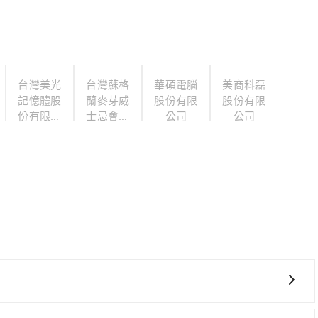
台灣美光
台灣蘇格
華碩電腦
美商科磊
記憶體股
蘭麥芽威
股份有限
股份有限
份有限公
士忌會所
公司
公司
司
股份有限
公司
貴、費時！從最早06:26一直到23:00，台北-台中一天