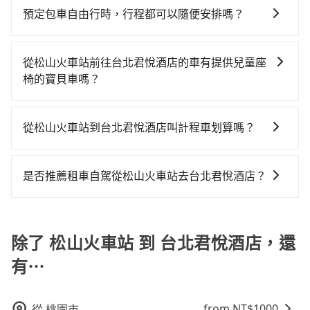
願和需要來安排行程，其次，包車可以讓您更加深入地
有身心障礙證明、記者證或「高速公路高乘載管制」通
預定包車自由行時，行程都可以隨便安排嗎？
體驗當地文化和風土人情，此外，包車還可以省去您自
行證之小型車。如果您的出行路線會經過高乘載管制時
只要不超出您選用的用車時間及行程總公里數，且行程
己開車也無需擔心路線和交通的問題，更可以在舒適的
段和路段，建議最好配合至少兩名以上乘客。
沒有到達海拔1500公里以上的山區，行程都是可以依照
環境中專心欣賞當地美景和文化，讓您的旅程更加輕鬆
從松山火車站前往台北君悅酒店的車有提供兒童座
您的需求安排的。
自在。
椅的寶貝車嗎？
台灣法律有規定，無論年紀大小，所有乘客乘車時均需
繫好安全帶，如四歲以下或身高不足的幼童無法正常綁
從松山火車站到台北君悅酒店叫計程車划算嗎？
安全帶，則需使用嬰兒/兒童座椅或輔以增高墊。如有幼
如選擇小黃直達，在台北可以透過app叫車的有55688台
童同行，在預訂tripool的寶貝車時，可以直接在網站勾
灣大車隊、Uber、Line Taxi、Yoxi等，如果在路邊攔不
選租用適合1~4歲的兒童汽車座椅或4歲以上的增高墊，
是否推薦租車自駕從松山火車站去台北君悅酒店？
到車，也可考慮打電話至松山火車站附近的計程車隊，
如有新生兒需要0~1歲的嬰兒後向汽座，可先向客服人員
如果你有台灣駕照且對自己駕駛技術有信心，且需要絕
如國聯交通、賓樂衛星車隊、新生計程車等叫車看看。
確認庫存再行租用，每個300元。當然，更鼓勵父母自行
對的時間彈性，在北北基桃竹有提供甲地乙還的iRent應
依照里程跳錶計算，價格約為115~140元間。雖然松山
攜帶汽車座椅，不僅家中小寶貝坐的舒適習慣。
該適合你。註冊完iRent的app後，可以每小時
除了 松山火車站 到 台北君悅酒店，還
火車站到台北君悅酒店的跳表小黃可能較為便宜，但仍
$115~205（平假日與車型而有不同）承租小轎車，每公
有臨時攔不到車以及計程車司機不跳錶計費的風險，如
有⋯
里再額外加收$3.2，從松山火車站到台北君悅酒店的花
你們人數在五人以上，分坐兩台計程車就不太方便，反
費預估為$150~200，雖已將每小時40元路邊停車費用預
而能事先預約且品質穩定的tripool，可能更適合你。
估進去，但額外的汽車保險與可能的罰單都需自付。再
from NT$
1000
從
桃園市