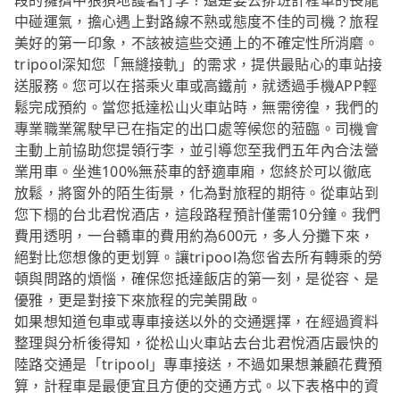
段的擁擠中狼狽地護著行李？還是要去排班計程車的長龍
中碰運氣，擔心遇上對路線不熟或態度不佳的司機？旅程
美好的第一印象，不該被這些交通上的不確定性所消磨。
tripool深知您「無縫接軌」的需求，提供最貼心的車站接
送服務。您可以在搭乘火車或高鐵前，就透過手機APP輕
鬆完成預約。當您抵達松山火車站時，無需徬徨，我們的
專業職業駕駛早已在指定的出口處等候您的蒞臨。司機會
主動上前協助您提領行李，並引導您至我們五年內合法營
業用車。坐進100%無菸車的舒適車廂，您終於可以徹底
放鬆，將窗外的陌生街景，化為對旅程的期待。從車站到
您下榻的台北君悅酒店，這段路程預計僅需10分鐘。我們
費用透明，一台轎車的費用約為600元，多人分攤下來，
絕對比您想像的更划算。讓tripool為您省去所有轉乘的勞
頓與問路的煩惱，確保您抵達飯店的第一刻，是從容、是
優雅，更是對接下來旅程的完美開啟。
如果想知道包車或專車接送以外的交通選擇，在經過資料
整理與分析後得知，從松山火車站去台北君悅酒店最快的
陸路交通是「tripool」專車接送，不過如果想兼顧花費預
算，計程車是最便宜且方便的交通方式。以下表格中的資