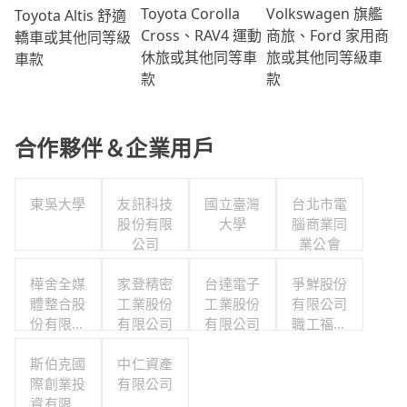
Volkswagen 旗艦
Toyota Corolla
Toyota Altis 舒適
商旅、Ford 家用商
Cross、RAV4 運動
轎車或其他同等級
旅或其他同等級車
休旅或其他同等車
車款
款
款
合作夥伴＆企業用戶
東吳大學
友訊科技
國立臺灣
台北市電
股份有限
大學
腦商業同
公司
業公會
樺舍全媒
家登精密
台達電子
爭鮮股份
體整合股
工業股份
工業股份
有限公司
份有限公
有限公司
有限公司
職工福利
司
委員會
斯伯克國
中仁資產
際創業投
有限公司
資有限公