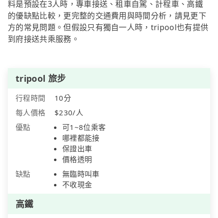
料是預設在3人時，專車接送、租車自駕、計程車、高鐵
的優缺點比較，更完整的交通費用與時間分析，請見更下
方的常見問題。但假設只有獨自一人時，tripool也有提供
到府接送共乘服務。
tripool 旅步
行程時間
10分
每人價格
$230/人
優點
可1~8位乘客
哪裡都能接
保證出車
價格透明
缺點
無臨時叫車
不收現金
高鐵