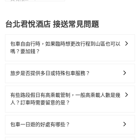
司
台北君悅酒店 接送常見問題
包車自由行時，如果臨時想更改行程到山區也可以
嗎？要加錢？
可以的，當您的旅程需要穿越山區或是高海拔地區時，
旅步可能會根據行經的路線是否超過海拔1500公尺來進
旅步是否提供多日或特殊包車服務？
行額外的費用收取。但是，這些費用會在您下訂單後、
若您有多日或特殊包車需求，您可以先來信旅步，會有
出發前先與您進行確認，確保您明確知道所有的費用。
專人回覆您。
我們會透過Email的方式向您說明收費細節，讓您能更放
有些路段假日有高乘載管制，一般高乘載人數是幾
心地享受旅步為您提供的服務。
人？訂車時需要留意的是？
當某些特定路段塞車情況嚴重時，為了維持交通秩序和
道路安全，政府會實施高乘載管制，限制只有符合以下
包車一日遊的好處有哪些？
四種車輛可以通行：(一) 乘載3人(含駕駛和小孩)以上的
包車一日遊的好處很多，首先，包車可以依照自己的意
小型車，(二) 大型客車，(三) 計程車，(四) 駕駛或乘客持