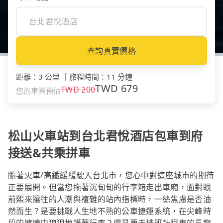
查詢真實價格
距離
：
3 公里
｜
旅程時間
：
11 分鐘
TWD
679
TWD
200
您的車資預估
松山火車站到台北君悅酒店包車到府
接送&共乘拼車
隨著火車/高鐵緩緩駛入台北市，您心中對這座城市的期待
正要展開。但當您拖著沉甸甸的行李箱走出車廂，面對眼
前熙來攘往的人潮與複雜的站內指標時，一絲焦慮是否油
然而生？是要挑戰人生地不熟的公車捷運系統，在尖峰時