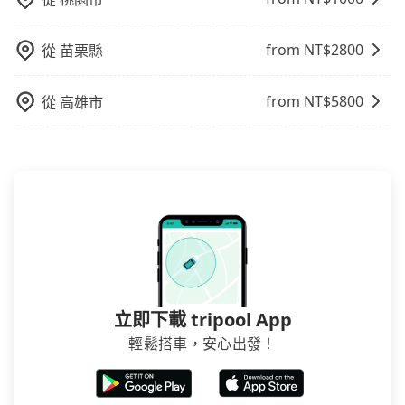
者，和運的iRent只提供最基本的車型，如Toyota
Yaris、Prius C、Vios這類乘坐體驗較差的車款，如果人
from NT$
2800
從
苗栗縣
數超過四位，更是沒有較大的七人座或九人座可供選
擇，而且無人租車最令人詬病的就是車況，打開車門才
發現仍有上一組乘客遺留的垃圾或者撞凹的車門仍未被
from NT$
5800
從
高雄市
修理，每一次租車都好像在開樂透一樣。另外，偶爾也
會遇到明明已經預約了時間但上一位用戶卻遲遲尚未歸
還，又或者要還車時卻偏偏找不到停車位，對於急著用
車或者要載其他乘客的人來說就有不小的風險。最後，
雖然路邊隨租隨還看似方便，但實際使用時還是有其區
域的限制，實際可停靠的地點與你的上下車地點仍有段
距離，在遇到下雨天或者載行李時，就顯得非常不便。
立即下載 tripool App
輕鬆搭車，安心出發！