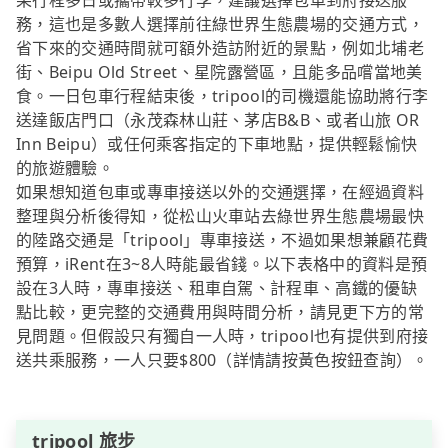
果行程多日或攜帶較多行李，建議選擇包車到府接送服
務，這也是多數人選擇前往綠世界生態農場的交通方式，
省下來的交通時間就可額外造訪附近的景點，例如北埔老
街、Beipu Old Street、星院露營區，且能多品嚐當地美
食。一日包車行程結束後，tripool的司機還能協助將行李
送達飯店門口（永茂森林山莊、茅店B&B、或者山旅 OR
Inn Beipu）或任何乘客指定的下車地點，提供輕鬆愉快
的旅遊體驗。
如果想知道包車或專車接送以外的交通選擇，在經過資料
整理與分析後得知，從松山火車站去綠世界生態農場最快
的陸路交通是「tripool」專車接送，不過如果想兼顧花費
預算，iRent在3~8人時能最省錢。以下表格中的資料是預
設在3人時，專車接送、租車自駕、計程車、高鐵的優缺
點比較，更完整的交通費用與時間分析，請見更下方的常
見問題。但假設只有獨自一人時，tripool也有提供到府接
送共乘服務，一人只要$800（詳情請按黃色按鈕查詢）。
tripool 旅步