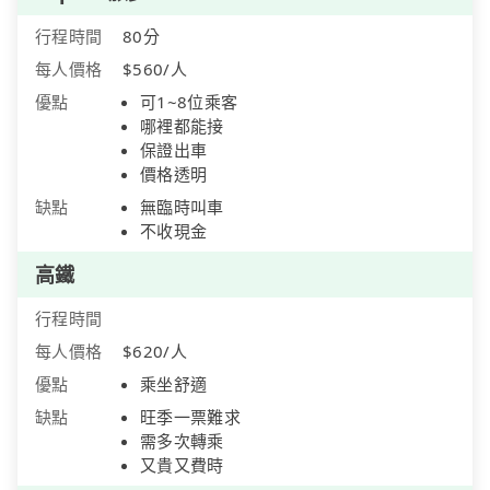
行程時間
80分
每人價格
$560/人
優點
可1~8位乘客
哪裡都能接
保證出車
價格透明
缺點
無臨時叫車
不收現金
高鐵
行程時間
每人價格
$620/人
優點
乘坐舒適
缺點
旺季一票難求
需多次轉乘
又貴又費時