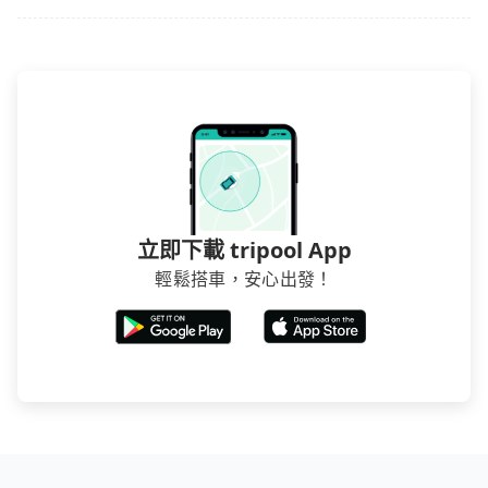
得便宜，但缺點就是多數要匯款並再人工確認。假如不
介意多花一點錢省下這些瑣碎的事，台灣本土的AsiaYo
或者國際Airbnb都值得推薦。
立即下載 tripool App
輕鬆搭車，安心出發！