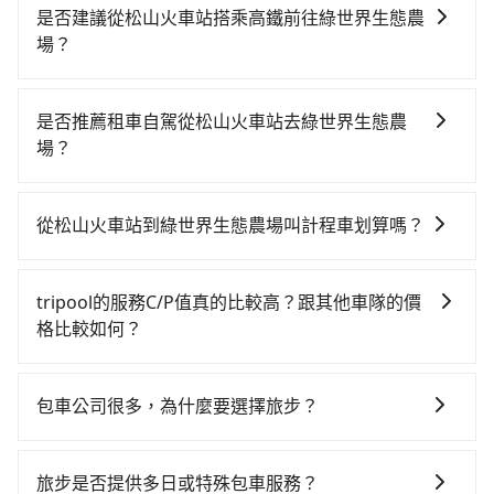
是否建議從松山火車站搭乘高鐵前往綠世界生態農
場？
若要從松山火車站搭高鐵前往綠世界生態農場，高鐵較
貴、費時、轉車麻煩！從最早06:26一直到23:00，台北-
是否推薦租車自駕從松山火車站去綠世界生態農
新竹一天最多有61班次高鐵可搭乘。假設從松山火車站
場？
(台北市松山區) 前往最靠近的台北高鐵站，叫一輛計程
如果你有台灣駕照且對自己駕駛技術有信心，且在車上
車花費約300元、車程約17分鐘。抵達高鐵站後，步行
時不需要閉目養神（因為要自己開車），最重要的是你
進站、現場購票並於月台排隊的時間約25分鐘，再乘坐
從松山火車站到綠世界生態農場叫計程車划算嗎？
當天就要來回，那在台北路邊可隨租隨借的iRent應該是
30~35分鐘（平均34分）的高鐵從台北站前往新竹高鐵
如選擇小黃直達，在台北可以透過app叫車的有55688台
你最便宜選擇。註冊完iRent的app後，可以每小時
站，每人票價290元，再用5分鐘出站、等待車站前排班
灣大車隊、Uber、Line Taxi、Yoxi等，如果在路邊攔不
$115~205承租小轎車，每公里再額外加收$3.2，從松山
的計程車，搭上小黃後約花37分鐘、車費700元後，抵
tripool的服務C/P值真的比較高？跟其他車隊的價
到車，也可考慮打電話至松山火車站附近的計程車隊，
火車站到綠世界生態農場的花費預估為
達綠世界生態農場 (新竹縣北埔鄉) 的目的地。全程加上
格比較如何？
如新生計程車、彰勝衛星車隊、信誠交通等叫車看看。
$1,300~1,850（金額差異來自於平假日、車款差異、抵
轉車時間共1小時58分鐘，假設3位同行，高鐵加轉乘之
在服務品質許可下，乘客當然希望價格越便宜越好，而
依照里程跳錶計算，價格約為2,240~2,700元間，但如改
達目的地後多久原路返回），雖已將eTag和可能的每小
平均每人花費為620元。但如果全程使用tripool並到府
市場上稍具規模且合法經營的業者，有以短程與城市為
預約tripool可省高達$1,000。但如果要考慮到回程，新
時40元路邊停車費用預估進去，但額外的汽車保險與可
包車公司很多，為什麼要選擇旅步？
專車接送，則每人平均花費約560元，費時1小時21分
主的台灣大車隊、大都會、LINE Taxi、Uber，機場接送
竹縣僅有合法計程車約730輛，數量約為台北市的2%、
能的罰單都需自付。再者，和運的iRent只提供最基本的
鐘。選擇搭乘高鐵而不預約包車，不僅每人至少額外負
旅步非常重視司機的審查和車輛的維護，我們的價格政
則有肯驛、全鋒、格上租車、和運租車，包車旅遊則是
密度僅雙北的1.3%，其叫車的難度是雙北市的80倍。綜
車型，如Toyota Yaris、Prius C、Vios這類乘坐體驗較
擔60元車資，而且更會額外浪費37分鐘在轉乘與等車
策也是完全透明的，不會有任何隱藏費用。此外，我們
KKDAY、KLOOK、叫車吧等。tripool旅步專注在長程
合以上，無論在價格或服務品質上，tripool都是你從松
旅步是否提供多日或特殊包車服務？
差的車款，如果人數超過四位，更是沒有較大的七人座
上，現在還不馬上來預約tripool！如果你僅有兩位乘