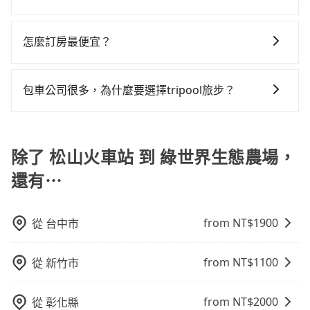
提供更彈性的取消訂單規定，並致力於提供高品質的包
單程接送與跨縣市計時包車，不論從哪邊去哪裡（當然
山火車站到綠世界生態農場的最佳選擇。
或九人座可供選擇，而且無人租車最令人詬病的就是車
車，也可參考tripool的拼車共乘服務，最多可再節省
若您有多日或特殊包車需求，您可以先來信旅步，會有
車服務。選擇旅步絕對是明智的選擇之一。
也包括松山火車站去綠世界生態農場），全台保證出
況，打開車門才發現仍有上一組乘客遺留的垃圾或者撞
50%的交通費用。
專人回覆您。
車。由於有高效的車輛調度能力，能以市價7~8折提供專
怎麼訂房最便宜？
凹的車門仍未被修理，每一次租車都好像在開樂透一
車到府服務，是絕大多數乘客出行的最佳選擇。
樣。另外，偶爾也會遇到明明已經預約了時間但上一位
現在旅客預訂飯店已經很少透過旅行社，大多是透過
用戶卻遲遲尚未歸還，又或者要還車時卻偏偏找不到停
OTA (online travel agent) 來完成，除了可以快速依據
包車公司很多，為什麼要選擇tripool旅步？
車位，對於急著用車或者要載其他乘客的人來說就有不
地區、價位、人數、特殊需求來搜尋適合的旅店與房
小的風險。最後，雖然路邊隨租隨還看似方便，但實際
旅步提供多種車型，從轎車、休旅車到九人座，讓您可
型，更重要的是通常價格是官網的6~8折，如果又有加入
使用時還是有其區域的限制，實際可停靠的地點與你的
以依照您行程人數的需求進行選擇。此外，為確保您的
會員或者使用特定的信用卡，還可以累積點數做現金回
上下車地點仍有段距離，在遇到下雨天或者載行李時，
旅途安全無憂，我們的司機都是專業且可靠的職業駕
除了 松山火車站 到 綠世界生態農場，
饋或未來換取免費的住房。台灣人常用的線上訂房平台
就顯得非常不便。
駛。關於價格，旅步官網可一鍵即時查價，所示價格絕
有Booking.com、Agoda.com、Hotels.com、
還有⋯
無隱藏費用，且還提供優於其他業者更彈性的取消政
Expedia.com、Trip.com等。正常來說，線上刷卡付款
策，讓您在規劃行程時能更無後顧之憂。無論您是要前
完後預定就完成，事先不用電話確認空房，事後也不用
往市區還是郊區，我們都可以為您提供最佳的旅遊體
告知付款完畢，一切都能在網路上操作。但有些較冷門
from NT$
1900
從
台中市
驗。所以，如果您正在尋找一家可靠的包車公司，
或規模較小的飯店，有可能再多平台同時上架而發生超
tripool旅步絕對是您值得信任的不二選擇！
賣的現象，便有可能到了現場卻沒房可住的窘境，所以
from NT$
1100
從
新竹市
在預定時要不選擇評分高、評論多的飯店，不然就是還
要再人工電話與飯店確認。預訂民宿方面，如不怕麻
from NT$
2000
從
彰化縣
煩，有些時候直接打電話問的價格可能比民宿訂房網來