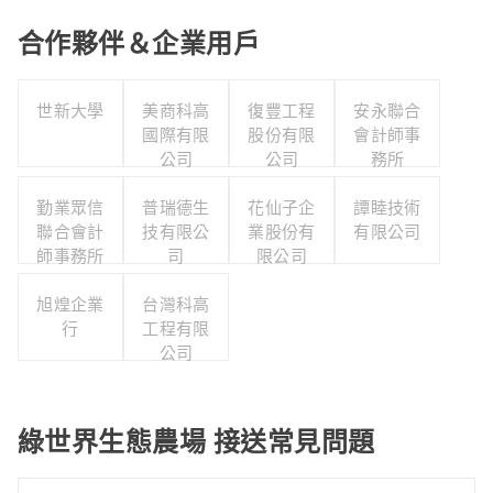
合作夥伴＆企業用戶
世新大學
美商科高
復豐工程
安永聯合
國際有限
股份有限
會計師事
公司
公司
務所
勤業眾信
普瑞德生
花仙子企
譚睦技術
聯合會計
技有限公
業股份有
有限公司
師事務所
司
限公司
旭煌企業
台灣科高
行
工程有限
公司
綠世界生態農場 接送常見問題