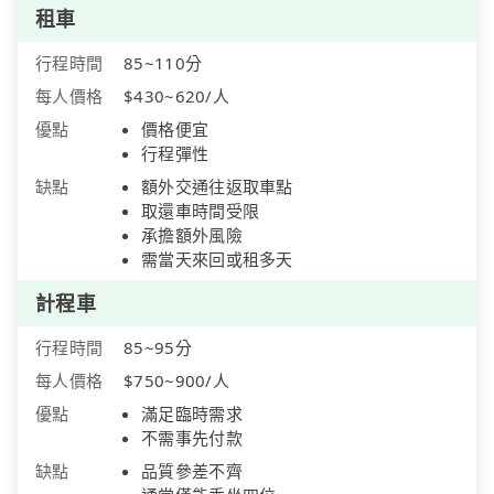
租車
行程時間
85~110分
每人價格
$430~620/人
優點
價格便宜
行程彈性
缺點
額外交通往返取車點
取還車時間受限
承擔額外風險
需當天來回或租多天
計程車
行程時間
85~95分
每人價格
$750~900/人
優點
滿足臨時需求
不需事先付款
缺點
品質參差不齊