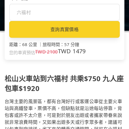
查詢真實價格
距離
：
68 公里
｜
旅程時間
：
57 分鐘
TWD
1479
TWD
2100
您的車資預估
松山火車站到六福村 共乘$750 九人座
包車$1920
台灣主要的風景區，都有台灣好行或客運公車從主要火車
站與高鐵發車，票價不高，但缺點就是沿途每站停靠，背
包客或許不太介意，可是對於朋友出遊或者攜家帶眷來說
就非常浪費時間，又如果出遊多天或行李眾多者，建議可