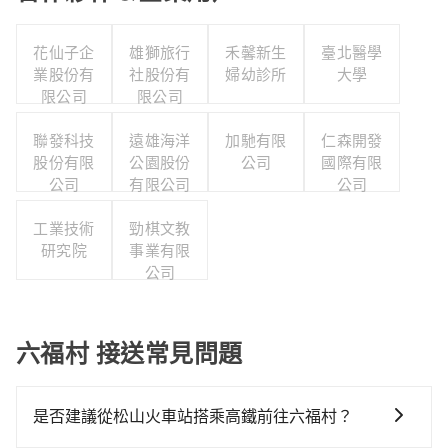
花仙子企
雄獅旅行
禾馨新生
臺北醫學
業股份有
社股份有
婦幼診所
大學
限公司
限公司
聯發科技
遠雄海洋
加馳有限
仁森開發
股份有限
公園股份
公司
國際有限
公司
有限公司
公司
工業技術
勁棋文教
研究院
事業有限
公司
六福村 接送常見問題
是否建議從松山火車站搭乘高鐵前往六福村？