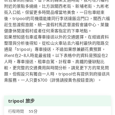
以包車到府接送，省下來的轉乘交通時間，就可在六福村
附近的景點多繞繞，比方說關西老街、新埔老街、九彬老
街入口処，保留更多時間品嚐當地美食，一日包車結束
後，tripool的司機還能連同行李送達飯店門口，關西六福
莊生態渡假旅館、統一渡假村馬武督渡假會議中心、萊馥
健康休閒渡假村或者任何乘客指定的下車地點。
如果想知道包車或專車接送以外的交通選擇，在經過資料
整理與分析後得知，從松山火車站去六福村最快的陸路交
通是「tripool」專車接送，不過如果想兼顧花費預算，
iRent在2~8人時能最省錢。以下表格中的資料是預設在2
人時，專車接送、租車自駕、計程車、高鐵的優缺點比
較，更完整的交通費用與時間分析，請見更下方的常見問
題。但假設只有獨自一人時，tripool也有提供到府接送共
乘服務，一人只要$700（詳情請按黃色按鈕查詢）。
tripool 旅步
行程時間
55分