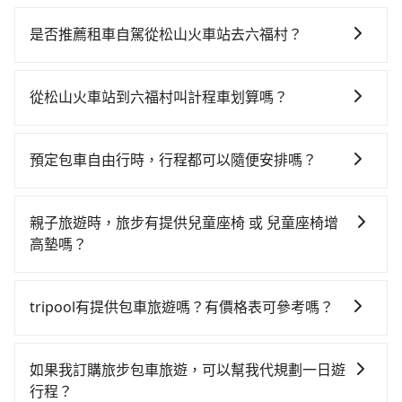
若要從松山火車站搭高鐵前往六福村，高鐵較貴、費
時、轉車麻煩！從最早06:26一直到23:00，台北-新竹一
是否推薦租車自駕從松山火車站去六福村？
天最多有61班次高鐵可搭乘。假設從松山火車站 (台北市
如果你有台灣駕照且對自己駕駛技術有信心，且在車上
松山區) 前往最靠近的台北高鐵站，叫一輛計程車花費約
時不需要閉目養神（因為要自己開車），最重要的是你
300元、車程約17分鐘。抵達高鐵站後，步行進站、現
從松山火車站到六福村叫計程車划算嗎？
當天就要來回，那在台北路邊可隨租隨借的iRent應該是
場購票並於月台排隊的時間約25分鐘，再乘坐30~35分
如選擇小黃直達，在台北可以透過app叫車的有55688台
你最便宜選擇。註冊完iRent的app後，可以每小時
鐘（平均34分）的高鐵從台北站前往新竹高鐵站，每人
灣大車隊、Uber、Line Taxi、Yoxi等，如果在路邊攔不
$115~205承租小轎車，每公里再額外加收$3.2，從松山
票價290元，再用5分鐘出站、等待車站前排班的計程
預定包車自由行時，行程都可以隨便安排嗎？
到車，也可考慮打電話至松山火車站附近的計程車隊，
火車站到六福村的花費預估為$1,000~1,500（金額差異
車，搭上小黃後約花33分鐘、車費800元後，抵達六福
只要不超出您選用的用車時間及行程總公里數，且行程
如長青計程車、信誠交通、國聯交通等叫車看看。依照
來自於平假日、車款差異、抵達目的地後多久原路返
村 (新竹縣關西鎮) 的目的地。全程加上轉車時間共1小時
沒有到達海拔1500公里以上的山區，行程都是可以依照
里程跳錶計算，價格約為1,740~2,100元間，但如改預約
回），雖已將eTag和可能的每小時40元路邊停車費用預
親子旅遊時，旅步有提供兒童座椅 或 兒童座椅增
54分鐘，假設2位同行，高鐵加轉乘之平均每人花費為
您的需求安排的。
tripool可省高達$600。但如果要考慮到回程，新竹縣僅
估進去，但額外的汽車保險與可能的罰單都需自付。再
高墊嗎？
840元。但如果全程使用tripool並到府專車接送，則每
有合法計程車約730輛，數量約為台北市的2%、密度僅
者，和運的iRent只提供最基本的車型，如Toyota
人平均花費約740元，費時57分鐘。選擇搭乘高鐵而不
是的，我們提供兒童安全座椅。一台車至多提供一個兒
雙北的1.3%，其叫車的難度是雙北市的80倍。綜合以
Yaris、Prius C、Vios這類乘坐體驗較差的車款，如果人
預約包車，不僅每人至少額外負擔100元車資，而且更會
童座椅。每趟每個租金 NT$300。您可以在預定服務時
上，無論在價格或服務品質上，tripool都是你從松山火
tripool有提供包車旅遊嗎？有價格表可參考嗎？
數超過四位，更是沒有較大的七人座或九人座可供選
額外浪費57分鐘在轉乘與等車上，現在還不馬上來預約
填寫您的需求。
車站到六福村的最佳選擇。
擇，而且無人租車最令人詬病的就是車況，打開車門才
tripool！如果你是獨自一人乘車，也可參考tripool的拼
tripool提供全台各地包括六福村與松山火車站的包車旅
發現仍有上一組乘客遺留的垃圾或者撞凹的車門仍未被
車共乘服務，最多可再節省50%的交通費用。
遊，從單純的單趟接送到算時間的計時包車都有，可彈
如果我訂購旅步包車旅遊，可以幫我代規劃一日遊
修理，每一次租車都好像在開樂透一樣。另外，偶爾也
性選擇2~12小時的服務，滿足家族出遊、朋友聚會、婚
行程？
會遇到明明已經預約了時間但上一位用戶卻遲遲尚未歸