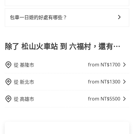
喪喜慶等不同的需求。價格透明、無隱藏費用，網站試
還，又或者要還車時卻偏偏找不到停車位，對於急著用
抱歉！目前旅步的包車服務只能提供交通接送服務，暫
算即真實價格，免去來回電話確認。一天包車的價格可
車或者要載其他乘客的人來說就有不小的風險。最後，
時還沒有規劃行程的服務。
能跟其他車隊相差無幾，但是如果只需要短時數或者單
包車一日遊的好處有哪些？
雖然路邊隨租隨還看似方便，但實際使用時還是有其區
程專車服務者，敢大聲說我們價格絕對最划算。網站上
域的限制，實際可停靠的地點與你的上下車地點仍有段
包車一日遊的好處很多，首先，包車可以依照自己的意
可直接挑選小轎車、休旅車、或九人座箱型車，如需10
距離，在遇到下雨天或者載行李時，就顯得非常不便。
願和需要來安排行程，其次，包車可以讓您更加深入地
人以上巴士，請來信洽詢。
體驗當地文化和風土人情，此外，包車還可以省去您自
除了 松山火車站 到 六福村，還有⋯
己開車也無需擔心路線和交通的問題，更可以在舒適的
環境中專心欣賞當地美景和文化，讓您的旅程更加輕鬆
from NT$
1700
從
基隆市
自在。
from NT$
1300
從
新北市
from NT$
5500
從
高雄市