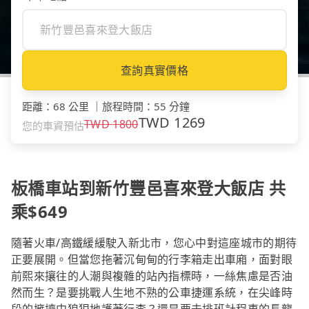
查詢真實價格
距離
：
68 公里
｜
旅程時間
：
55 分鐘
TWD
1269
TWD
1800
您的車資預估
板橋車站到新竹豐邑喜來登大飯店 共
乘$649
隨著火車/高鐵緩緩駛入新北市，您心中對這座城市的期待
正要展開。但當您拖著沉甸甸的行李箱走出車廂，面對眼
前熙來攘往的人潮與複雜的站內指標時，一絲焦慮是否油
然而生？是要挑戰人生地不熟的公車捷運系統，在尖峰時