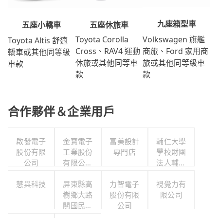
九座箱型車
五座休旅車
五座小轎車
Volkswagen 旗艦
Toyota Corolla
Toyota Altis 舒適
商旅、Ford 家用商
Cross、RAV4 運動
轎車或其他同等級
旅或其他同等級車
休旅或其他同等車
車款
款
款
合作夥伴＆企業用戶
啟發電子
金寶電子
富美設計
輔仁大學
股份有限
工業股份
專門店
學校財團
公司
有限公司
法人輔仁
職工福利
大學
慧與科技
屏東縣高
委員會
力智電子
視覺力有
樹鄉大路
股份有限
限公司
關國民小
公司
學