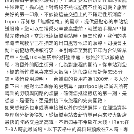
段的擁擠中狼狽地護著行李？還是要去排班計程車的長龍
中碰運氣，擔心遇上對路線不熟或態度不佳的司機？旅程
美好的第一印象，不該被這些交通上的不確定性所消磨。
tripool深知您「無縫接軌」的需求，提供最貼心的車站接
送服務。您可以在搭乘火車或高鐵前，就透過手機APP輕
鬆完成預約。當您抵達板橋車站時，無需徬徨，我們的專
業職業駕駛早已在指定的出口處等候您的蒞臨。司機會主
動上前協助您提領行李，並引導您至我們五年內合法營業
用車。坐進100%無菸車的舒適車廂，您終於可以徹底放
鬆，將窗外的陌生街景，化為對旅程的期待。從車站到您
下榻的新竹豐邑喜來登大飯店，這段路程預計僅需55分
鐘。我們費用透明，一台轎車的費用約為1200元，多人分
攤下來，絕對比您想像的更划算。讓tripool為您省去所有
轉乘的勞頓與問路的煩惱，確保您抵達飯店的第一刻，是
從容、是優雅，更是對接下來旅程的完美開啟。
如果想知道包車或專車接送以外的交通選擇，在經過資料
整理與分析後得知，從板橋車站去新竹豐邑喜來登大飯店
最快的陸路交通是高鐵，不過如果不希望花大錢，iRent在
7~8人時能最省錢。以下表格中的資料是預設在7人時，專