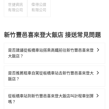
世捷資訊
偉得公證
有限公司
有限公司
新竹豐邑喜來登大飯店 接送常見問題
是否建議從板橋車站搭乘高鐵前往新竹豐邑喜來登
大飯店？
若要從板橋車站搭高鐵前往新竹豐邑喜來登大飯店，高
鐵省時、較貴、轉車麻煩！從最早06:34一直到23:08，
是否推薦租車自駕從板橋車站去新竹豐邑喜來登大
板橋-新竹一天最多有61班次高鐵可搭乘。假設從板橋車
飯店？
站 (新北市板橋區) 出發，步行進入高鐵站約10分鐘，現
如果你有台灣駕照且對自己駕駛技術有信心，且在車上
場買票或月台等車時間約10分鐘，再乘坐22~26分鐘
時不需要閉目養神（因為要自己開車），在北北基桃竹
（平均25分）的高鐵從板橋站前往新竹高鐵站，每人票
從板橋車站到新竹豐邑喜來登大飯店叫計程車划算
有提供甲地乙還的iRent應該適合你。註冊完iRent的
價260元，再用5分鐘出站，最後再根據距離的遠近或者
嗎？
app後，可以每小時$115~205（平假日與車型而有不
天候狀況，決定是步行一段路或者搭乘公車抵達最終的