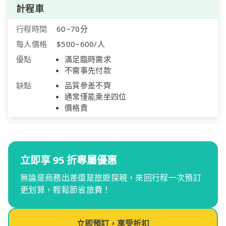
計程車
行程時間
60~70分
每人價格
$500~600/人
優點
滿足臨時需求
不需事先付款
缺點
品質參差不齊
通常僅能乘坐四位
價格貴
立即享 95 折專屬優惠
無論是商務出差還是旅遊探親，來回行程一次預訂
更划算，輕鬆節省旅費！
立即預訂，享受折扣