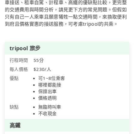
車接送、租車自駕、計程車、高鐵的優缺點比較，更完整
的交通費用與時間分析，請見更下方的常見問題。但假如
只有自己一人乘車且願意犧牲一點交通時間，來換取便利
到府且價格實惠的接送服務，可考慮tripool的共乘。
tripool 旅步
行程時間
55分
每人價格
$230/人
優點
可1~8位乘客
哪裡都能接
保證出車
價格透明
缺點
無臨時叫車
不收現金
高鐵