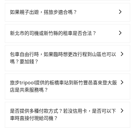
如選擇小黃直達，在新北可以透過app叫車的有55688台
同）承租小轎車，每公里再額外加收$3.2，從板橋車站
目的地。全程加上轉車時間共50分鐘，假設7位同行，高
灣大車隊、Uber、Line Taxi、Yoxi等，如果在路邊攔不
到新竹豐邑喜來登大飯店的花費預估為$450~500，雖已
鐵加轉乘之平均每人花費為260元。但如果全程使用
如果親子出遊，搭旅步適合嗎？
到車，也可考慮打電話至板橋車站附近的計程車隊，如
將eTag和可能的每小時40元路邊停車費用預估進去，但
tripool並到府專車接送，則每人平均花費約230元，費
適合的，另外旅步也特別為您心愛的寶貝準備了兒童座
新北市第一計程車、永達交通、亞太衛星車隊等叫車看
額外的汽車保險與可能的罰單都需自付。再者，和運的
時55分鐘。長距離移動確實搭乘高鐵可以比坐車快5分
椅及兒童用增高墊供您選購(租借300元/個)，讓您和孩子
看。依照里程跳錶計算，價格約為1,740~2,100元間，但
iRent只提供最基本的車型，如Toyota Yaris、Prius C、
新北市的司機或新竹縣的租車是否合法？
鐘，但卻要額外支出約210元的交通費，所以對於不是這
出遊時安全更有保障。
如改預約tripool可省高達$800。但如果要考慮到回程，
Vios這類乘坐體驗較差的車款，如果人數超過四位，更
麼趕時間的人來說，預約tripool還是比較划算的。如果
許多的Line群組或Facebook社團裡，有很多低價的白牌
新竹縣僅有合法計程車約730輛，數量約為新北市的
是沒有較大的七人座或九人座可供選擇，而且無人租車
你是三人以下要乘車，也可參考tripool的拼車共乘服
車、私家車或野雞車在招攬生意，這不僅是違法可能被
3%、密度僅雙北的1.3%，其叫車的難度是雙北市的80
包車自由行時，如果臨時想更改行程到山區也可以
最令人詬病的就是車況，打開車門才發現仍有上一組乘
務，最多可再節省50%的交通費用。
警察臨檢並趕下車，出意外後保險公司更是不會提供任
倍。綜合以上，無論在價格或服務品質上，tripool都是
嗎？要加錢？
客遺留的垃圾或者撞凹的車門仍未被修理，每一次租車
何理賠，如果又遇到心術不正的司機，其犯罪行為可能
你從板橋車站到新竹豐邑喜來登大飯店的最佳選擇。
都好像在開樂透一樣。另外，偶爾也會遇到明明已經預
可以的，當您的旅程需要穿越山區或是高海拔地區時，
都無法監控或追查。最好別為了省小錢而冒上不必要的
約了時間但上一位用戶卻遲遲尚未歸還，又或者要還車
旅步可能會根據行經的路線是否超過海拔1500公尺來進
風險。而tripool雇用的司機、使用的車輛以及配合的車
旅步tripool提供的板橋車站到新竹豐邑喜來登大飯
時卻偏偏找不到停車位，對於急著用車或者要載其他乘
行額外的費用收取。但是，這些費用會在您下訂單後、
行，一定符合台灣法律規定，除了司機擁有合法的職業
店是共乘服務嗎？
客的人來說就有不小的風險。最後，雖然路邊隨租隨還
出發前先與您進行確認，確保您明確知道所有的費用。
駕駛執照以及良民證外，車輛一定投保最高300萬乘客
看似方便，但實際使用時還是有其區域的限制，實際可
tripool除了共乘拼車服務外，也有包車到府接送服務，
我們會透過Email的方式向您說明收費細節，讓您能更放
險。最好辨別叫的車是否合法，就看車牌的開頭，只要
停靠的地點與你的上下車地點仍有段距離，在遇到下雨
預約時都依照乘客需求做選擇。如需專車接送，車內除
心地享受旅步為您提供的服務。
不是R或T開頭的車，就一定是違法。
是否提供多種付款方式？若沒信用卡，是否可以下
天或者載行李時，就顯得非常不便。
了司機以外，從上車到下車期間，都不會再有其他陌生
車時直接付現給司機？
人出現。如選擇共乘服務，則會依照其他共乘乘客做彈
目前旅步提供多種付款方式可供選擇，包括線上刷卡
性調度安排，路線上會盡可能以順路為優先，載客數也