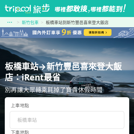
新竹包車
板橋車站到新竹豐邑喜來登大飯店
板橋車站→新竹豐邑喜來登大飯
店：iRent最省
別再讓大眾轉乘耗掉了寶貴休假時間
上車地點
下車地點