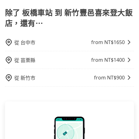
(VISA/MasterCard/JCB)、簽帳卡 (金融信用卡) 和
不會超過座位的上限。
AFTEE 先享受後付款等。若您沒有信用卡，建議可以使
除了 板橋車站 到 新竹豐邑喜來登大飯
用 AFTEE 的服務，您可以在訂單成立後的14天內到超商
店，還有⋯
櫃檯繳費，或者利用 ATM 完成匯款。
from NT$
1650
從
台中市
from NT$
1400
從
苗栗縣
from NT$
900
從
新竹市