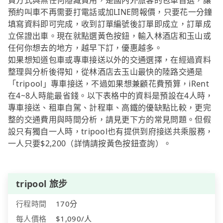
費方式與無任何隱藏費用，是國內外旅客的包車首選，讓
預約叫車不再需要打電話或加LINE問報價，只要花一分鐘
填寫資料即可完成，收到訂單編號後訂單即成立，訂單成
立保證出車。現在就點選黃色按鈕，輸入林酒店和玉山或
任何你想去的地方，越早下訂，優惠越多。
如果想知道包車或專車接送以外的交通選擇，在經過資料
整理與分析後得知，從林酒店去玉山最快的陸路交通是
「tripool」專車接送，不過如果想兼顧花費預算，iRent
在4~8人時能最省錢。以下表格中的資料是預設在4人時，
專車接送、租車自駕、計程車、高鐵的優缺點比較，更完
整的交通費用與時間分析，請見更下方的常見問題。但假
設只有獨自一人時，tripool也有提供到府接送共乘服務，
一人只要$2,200（詳情請按黃色按鈕查詢）。
tripool 旅步
行程時間
170分
每人價格
$1,090/人