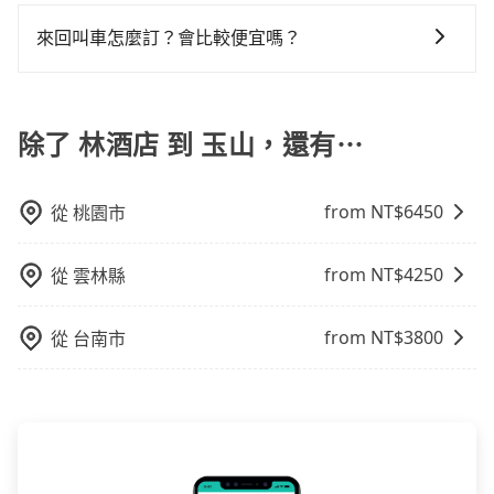
對於平常就有在使用長程專車接送服務的乘客來說，第
路，但是司機多點停靠就會有額外的等待時間，收取額
以前完成預約，越早下訂價格越低價，如臨時需要，前
可能較為便宜，但當你們人數超過四位時，叫兩輛計程
車都好像在開樂透一樣。另外，偶爾也會遇到明明已經
可參考tripool的拼車共乘服務，最多可再節省50%的交
一次使用tripool的會擔心價格比市價便宜不少，是不是
外費用是必要的補償。
一天傍晚五點前仍會收單，最遲如當天下午過後乘車，
來回叫車怎麼訂？會比較便宜嗎？
車的費用就貴了，改預約一輛tripool的九人座廂型車最
預約了時間但上一位用戶卻遲遲尚未歸還，又或者要還
通費用。
因為司機素質比較差、車上會有煙味、或者車齡過大，
四小時前仍能預約。
高可省$2,900。
車時卻偏偏找不到停車位，對於急著用車或者要載其他
為了乘客未來可能的訂單修改或取消，每筆訂單只含一
但事實恰恰相反。tripool不僅有嚴密的篩選機制，定期
乘客的人來說就有不小的風險。最後，雖然路邊隨租隨
趟車的資訊，所以如果需要來回叫車，請分兩筆訂單預
淘汰顧客評分較低的司機，且車輛均要求5年內新車，司
還看似方便，但實際使用時還是有其區域的限制，實際
定。至於價格已經市場最優惠，並無特別針對來回車趟
除了 林酒店 到 玉山，還有⋯
機也絕對不會在車內吸煙，於新冠肺炎期間也絕對全程
可停靠的地點與你的上下車地點仍有段距離，在遇到下
做額外折扣，但如果手上有優惠代碼，歡迎直接使用，
配戴口罩。tripool之所以能將價格壓在市價7~8折的主
雨天或者載行李時，就顯得非常不便。
不限單程或來回。
因來自於自行研發的AI車輛調度演算法，能有效降低空
from NT$
6450
從
桃園市
車率，也就是提高俗稱「回頭車」的比例。這不僅體現
在成本的控制，更是在傳統旺季（年假、端午、中秋、
雙十等）能用更少的司機來服務更多的旅客，意味著使
from NT$
4250
從
雲林縣
用到不熟悉的司機或者轉單給其他車行的情況比同行更
低，如此便反應在服務品質的控管會更佳。但tripool網
from NT$
3800
從
台南市
站上的價格是動態的，一般來說越早預訂價格越優，且
保證前一天中午以前均可全額取消退費，如已經決定好
要從林酒店去玉山，請儘早下訂以把握最划算的價格。