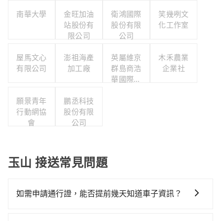
南華大學
金旺加油
衛鴻國際
笑幾咧文
站股份有
股份有限
化工作室
限公司
公司
屋馬文心
澎祖海產
英屬維京
木禾農業
有限公司
加工廠
群島商浩
企業社
華國際人
力顧問股
願景青年
鵬丞科技
份有限公
行動網協
股份有限
司台灣分
會
公司
公司
玉山 接送常見問題
如需申請通行證，能否提前幾天知道車子資訊？
為了讓旅步貴賓能夠享有更多取消訂單的彈性，我們提