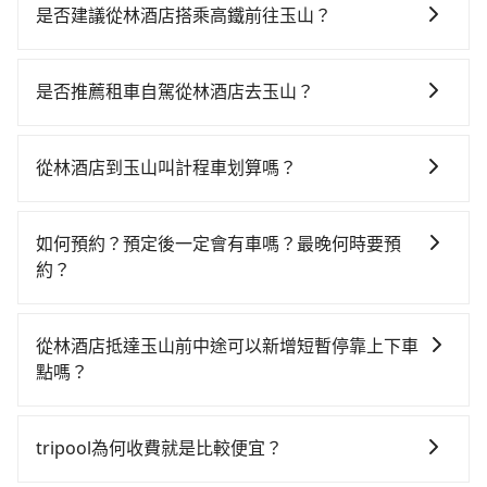
供用車前一天凌晨六點前取消訂單的服務。所以我們會
是否建議從林酒店搭乘高鐵前往玉山？
在用車前一天才開始安排車輛，並於用車前一天晚上8點
若要從林酒店搭高鐵前往玉山，高鐵較貴、費時！從最
提供服務司機和車輛資訊。如果您有特殊的用車需求，
早06:25一直到23:07，台中-嘉義一天最多有60班次高鐵
可事先將您的需求寄至旅步的客服信箱：
是否推薦租車自駕從林酒店去玉山？
可搭乘。假設從林酒店 (台中市西屯區) 前往最靠近的台
booking@tripool.app，將有專人協助回覆確認是否能
如果你有台灣駕照且對自己駕駛技術有信心，且在車上
中高鐵站，叫一輛計程車花費約300元、車程約17分
協助安排。」
時不需要閉目養神（因為要自己開車），最重要的是你
鐘。抵達高鐵站後，步行進站、現場購票並於月台排隊
從林酒店到玉山叫計程車划算嗎？
當天就要來回，那在台中路邊可隨租隨借的iRent應該是
的時間約20分鐘，再乘坐22~37分鐘（平均29分）的高
如選擇小黃直達，在台中可以透過app叫車的有55688台
你最便宜選擇。註冊完iRent的app後，可以每小時
鐵從台中站前往嘉義高鐵站，每人票價380元，再用5分
灣大車隊、Uber、Line Taxi、Yoxi等，如果在路邊攔不
$115~205承租小轎車，每公里再額外加收$3.2，從林酒
鐘出站、等待車站前排班的計程車，搭上小黃後約花142
如何預約？預定後一定會有車嗎？最晚何時要預
到車，也可考慮打電話至林酒店附近的計程車隊，如聯
店到玉山的花費預估為$2,400~3,100（金額差異來自於
分鐘、車費2,600元後，抵達玉山 (嘉義縣阿里山鄉) 的目
約？
美汽車行、龍興計程車行永福站無線車隊、大都會衛星
平假日、車款差異、抵達目的地後多久原路返回），雖
的地。全程加上轉車時間共3小時33分鐘，假設4位同
如要預約從林酒店前往玉山的專車接送服務，可直接線
車隊等叫車看看。依照里程跳錶計算，價格約為
已將eTag和可能的每小時40元路邊停車費用預估進去，
行，高鐵加轉乘之平均每人花費為1,110元。不過，台中
上輸入上下車地點或地址，三秒內即可查到真實價格，
4,275~5,100元間，但如改預約tripool可省高達$700。
但額外的汽車保險與可能的罰單都需自付。再者，和運
從林酒店抵達玉山前中途可以新增短暫停靠上下車
市少部分小黃司機不按表收費，看乘客是外地人便漫天
照著步驟填寫完乘客資料與線上刷卡，訂單即成立。在
但如果要考慮到回程，嘉義縣僅有合法計程車約330輛，
的iRent只提供最基本的車型，如Toyota Yaris、Prius
點嗎？
喊價或恣意繞路。但如果全程使用tripool並到府專車接
拿到訂單編號後，隨即會在手機上收到簡訊以及電子郵
數量約為台中市的4%、密度僅雙北的0.4%，其叫車的難
C、Vios這類乘坐體驗較差的車款，如果人數超過四位，
送，則每人平均花費約1,090元，費時2小時50分鐘。選
tripool有提供多點上下車接送服務，線上預約從林酒店
件確認信，如此就完成預約了，而司機與車輛的詳細資
度是雙北市的240倍。再加上台中市有些計程車司機不按
更是沒有較大的七人座或九人座可供選擇，而且無人租
擇搭乘高鐵而不預約包車，不僅每人至少額外負擔20元
前往玉山的途中可備註加點。每個加點位置，前後額外
料，將於乘車前一晚八點透過SMS和EMAIL提供。一旦
錶計費，約有27%會採現場議價，建議最好先上網預
tripool為何收費就是比較便宜？
車最令人詬病的就是車況，打開車門才發現仍有上一組
車資，而且更會額外浪費43分鐘在轉乘與等車上，現在
里程數5公里內加收200元。雖然可能有些路線完全順
付款完畢，tripool保證出車。一般建議出發前一天中午
約，以免當場被坑受騙。雖然林酒店到玉山的跳表小黃
乘客遺留的垃圾或者撞凹的車門仍未被修理，每一次租
還不馬上來預約tripool！如果你是三人以下要乘車，也