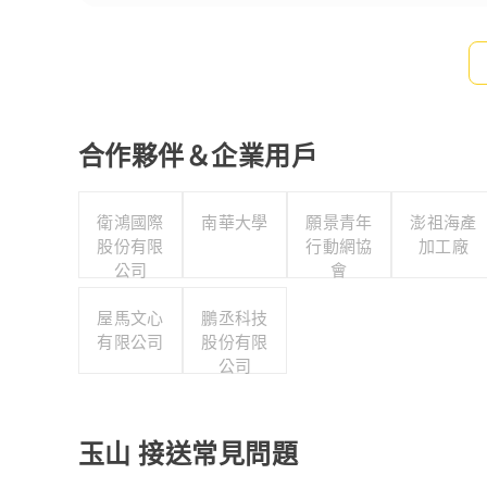
合作夥伴＆企業用戶
衛鴻國際
南華大學
願景青年
澎祖海產
股份有限
行動網協
加工廠
公司
會
屋馬文心
鵬丞科技
有限公司
股份有限
公司
玉山 接送常見問題