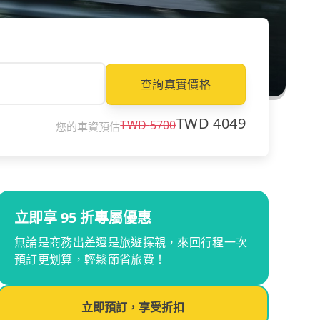
查詢真實價格
TWD
4049
TWD
5700
您的車資預估
立即享 95 折專屬優惠
無論是商務出差還是旅遊探親，來回行程一次
預訂更划算，輕鬆節省旅費！
立即預訂，享受折扣