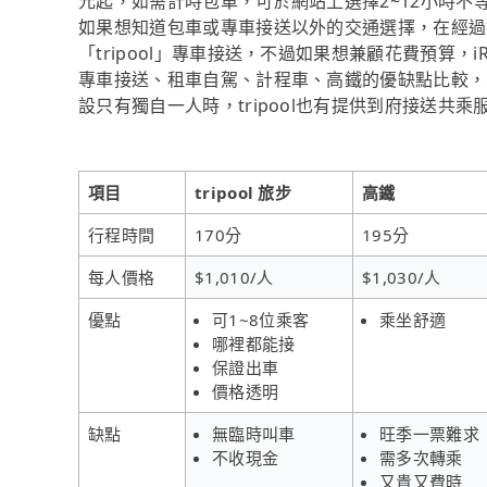
元起，如需計時包車，可於網站上選擇2~12小時不
如果想知道包車或專車接送以外的交通選擇，在經過
「tripool」專車接送，不過如果想兼顧花費預算，
專車接送、租車自駕、計程車、高鐵的優缺點比較，
設只有獨自一人時，tripool也有提供到府接送共乘
項目
tripool 旅步
高鐵
行程時間
170分
195分
每人價格
$1,010/人
$1,030/人
優點
可1~8位乘客
乘坐舒適
哪裡都能接
保證出車
價格透明
缺點
無臨時叫車
旺季一票難求
不收現金
需多次轉乘
又貴又費時