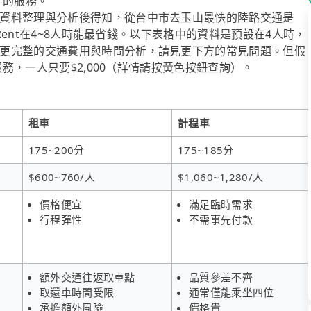
等的服務。
資料整理與分析後得知，從台中市去玉山最快的陸路交通是
iRent在4~8人時能最省錢。以下表格中的資料是預設在4人時，
更完整的交通費用與時間分析，請見更下方的常見問題。但假
服務，一人只要$2,000（詳情請按黃色按鈕查詢）。
租車
計程車
175~200分
175~185分
$600~760/人
$1,060~1,280/人
價格便宜
滿足臨時需求
行程彈性
不需事先付款
額外交通往返取車點
品質參差不齊
取還車時間受限
通常僅能乘坐四位
承擔額外風險
價格貴