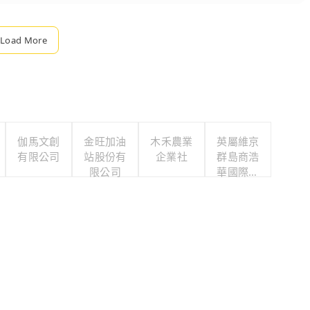
Load More
伽馬文創
金旺加油
木禾農業
英屬維京
有限公司
站股份有
企業社
群島商浩
限公司
華國際人
力顧問股
份有限公
司台灣分
公司