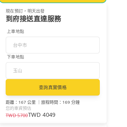
現在預訂，明天出發
到府接送直達服務
上車地點
下車地點
查詢真實價格
距離
：
167 公里
｜
旅程時間
：
169 分鐘
您的車資預估
TWD
4049
TWD
5700