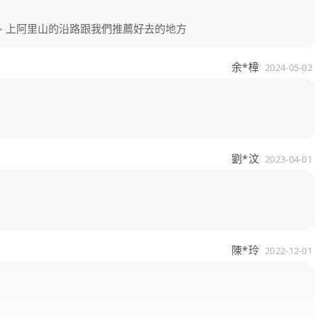
、上阿里山的沿路跟我們推薦好去的地方
余*樟
2024-05-02
劉*汶
2023-04-01
陳*玲
2022-12-01