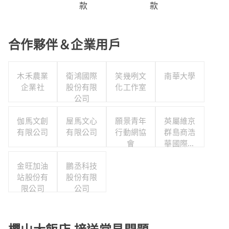
款
款
合作夥伴＆企業用戶
木禾農業
衛鴻國際
笑幾咧文
南華大學
企業社
股份有限
化工作室
公司
伽馬文創
屋馬文心
願景青年
英屬維京
有限公司
有限公司
行動網協
群島商浩
會
華國際人
力顧問股
金旺加油
鵬丞科技
份有限公
站股份有
股份有限
司台灣分
限公司
公司
公司