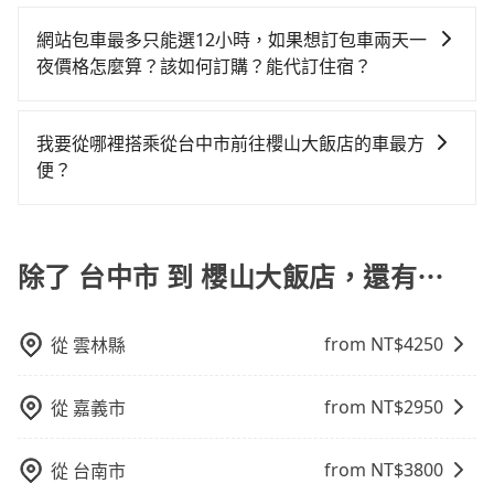
若您有多日或特殊包車需求，您可以先來信旅步，會有
車服務。選擇旅步絕對是明智的選擇之一。
行，一定符合台灣法律規定，除了司機擁有合法的職業
數超過四位時，叫兩輛計程車的費用就貴了，改預約一
或九人座可供選擇，而且無人租車最令人詬病的就是車
負擔20元車資，而且更會額外浪費57分鐘在轉乘與等車
專人回覆您。
駕駛執照以及良民證外，車輛一定投保最高300萬乘客
網站包車最多只能選12小時，如果想訂包車兩天一
輛tripool的九人座廂型車最高可省$2,600。
況，打開車門才發現仍有上一組乘客遺留的垃圾或者撞
上，現在還不馬上來預約tripool！如果你僅有兩位乘
險。最好辨別叫的車是否合法，就看車牌的開頭，只要
夜價格怎麼算？該如何訂購？能代訂住宿？
凹的車門仍未被修理，每一次租車都好像在開樂透一
車，也可參考tripool的拼車共乘服務，最多可再節省
不是R或T開頭的車，就一定是違法。
樣。另外，偶爾也會遇到明明已經預約了時間但上一位
50%的交通費用。
旅步的包車服務是以一天一張訂單的方式計算，如果您
用戶卻遲遲尚未歸還，又或者要還車時卻偏偏找不到停
需要連續兩天的包車服務，可以在官網上分開預定兩天
我要從哪裡搭乘從台中市前往櫻山大飯店的車最方
車位，對於急著用車或者要載其他乘客的人來說就有不
的行程。另外，目前旅步只提供接送服務，暫不提供代
便？
小的風險。最後，雖然路邊隨租隨還看似方便，但實際
訂住宿服務。
使用時還是有其區域的限制，實際可停靠的地點與你的
tripool提供到府專車接送服務，不論在台灣本島哪個角
上下車地點仍有段距離，在遇到下雨天或者載行李時，
落，只要有路能到、Google地圖上能標註、GPS上能找
就顯得非常不便。
得到，我們就保證發車。直接在官網上輸入住家地址、
除了 台中市 到 櫻山大飯店，還有⋯
辦公大樓、飯店民宿、各地車站、機場航廈、甚至風景
區，我們司機都會依照訂單上的資訊依約接送。
from NT$
4250
從
雲林縣
from NT$
2950
從
嘉義市
from NT$
3800
從
台南市