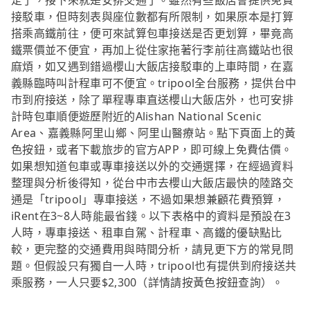
定了，接下來就是安排交通了。雖然有些飯店會提供免費
接駁車，但時刻表與座位數都有所限制，如果原本是打算
搭乘高鐵前往，便可來試算包車接送是否更划算，畢竟高
鐵票價並不便宜，再加上從住家拖著行李前往高鐵站也很
麻煩，如又遇到錯過櫻山大飯店接駁車的上車時間，在嘉
義縣臨時叫計程車可不便宜。tripool全台服務，提供台中
市到府接送，除了單程專車直送櫻山大飯店外，也可安排
計時包車順便遊歷附近的Alishan National Scenic
Area、嘉義縣阿里山鄉、阿里山醫療站。點下頁面上的黃
色按鈕，或者下載旅步的官方APP，即可線上免費估價。
如果想知道包車或專車接送以外的交通選擇，在經過資料
整理與分析後得知，從台中市去櫻山大飯店最快的陸路交
通是「tripool」專車接送，不過如果想兼顧花費預算，
iRent在3~8人時能最省錢。以下表格中的資料是預設在3
人時，專車接送、租車自駕、計程車、高鐵的優缺點比
較，更完整的交通費用與時間分析，請見更下方的常見問
題。但假設只有獨自一人時，tripool也有提供到府接送共
乘服務，一人只要$2,300（詳情請按黃色按鈕查詢）。