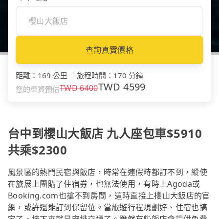
查詢真實價格
距離
：
169 公里
｜
旅程時間
：
170 分鐘
TWD
4599
TWD
6400
您的車資預估
台中到櫻山大飯店 九人座包車$5910
共乘$2300
風景區的熱門民宿與飯店，時常在連假時都訂不到，縱使
在旅展上團購了住宿券，也無法使用，有時上Agoda或
Booking.com也搶不到房間，這時直接上櫻山大飯店的官
網，或許還能訂到保留位。當旅遊行程規劃好、住宿也搞