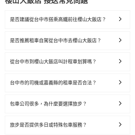
櫻山大飯店 接送常見問題
是否建議從台中市搭乘高鐵前往櫻山大飯店？
若要從台中市區搭高鐵前往櫻山大飯店，高鐵較貴、費
時！從最早06:25一直到23:07，台中-嘉義一天最多有60
是否推薦租車自駕從台中市去櫻山大飯店？
班次高鐵可搭乘。假設從台中市沙鹿區前往最靠近的台
如果你有台灣駕照且對自己駕駛技術有信心，且在車上
中高鐵站，叫一輛計程車花費約900元、車程約35分
時不需要閉目養神（因為要自己開車），最重要的是你
鐘。抵達高鐵站後，步行進站、現場購票並於月台排隊
從台中市到櫻山大飯店叫計程車划算嗎？
當天就要來回，那在台中路邊可隨租隨借的iRent應該是
的時間約20分鐘，再乘坐22~37分鐘（平均29分）的高
如選擇小黃直達，在台中可以透過app叫車的有55688台
你最便宜選擇。註冊完iRent的app後，可以每小時
鐵從台中站前往嘉義高鐵站，每人票價380元，再用5分
灣大車隊、Uber、Line Taxi、Yoxi等。依照里程跳錶計
$115~205承租小轎車，每公里再額外加收$3.2，從台中
鐘出站、等待車站前排班的計程車，搭上小黃後約花145
台中市的司機或嘉義縣的租車是否合法？
算，價格約為4,275~5,100元間，但如改預約tripool可
市（沙鹿區）到櫻山大飯店的花費預估為
分鐘、車費2,600元後，抵達櫻山大飯店 (嘉義縣阿里山
許多的Line群組或Facebook社團裡，有很多低價的白牌
省高達$500。但如果要考慮到回程，嘉義縣僅有合法計
$2,400~3,100（金額差異來自於平假日、車款差異、抵
鄉) 的目的地。全程加上轉車時間共3小時47分鐘，假設
車、私家車或野雞車在招攬生意，這不僅是違法可能被
程車約330輛，數量約為台中市的4%、密度僅雙北的
達目的地後多久原路返回），雖已將eTag和可能的每小
包車公司很多，為什麼要選擇旅步？
3位同行，高鐵加轉乘之平均每人花費為1,550元。不
警察臨檢並趕下車，出意外後保險公司更是不會提供任
0.4%，其叫車的難度是雙北市的240倍。再加上台中市
時40元路邊停車費用預估進去，但額外的汽車保險與可
過，台中市少部分小黃司機不按表收費，看乘客是外地
旅步非常重視司機的審查和車輛的維護，我們的價格政
何理賠，如果又遇到心術不正的司機，其犯罪行為可能
有些計程車司機不按錶計費，約有27%會採現場議價，
能的罰單都需自付。再者，和運的iRent只提供最基本的
人便漫天喊價或恣意繞路。但如果全程使用tripool並到
策也是完全透明的，不會有任何隱藏費用。此外，我們
都無法監控或追查。最好別為了省小錢而冒上不必要的
建議最好先上網預約，以免當場被坑受騙。雖然台中市
旅步是否提供多日或特殊包車服務？
車型，如Toyota Yaris、Prius C、Vios這類乘坐體驗較
府專車接送，則每人平均花費約1,530元，費時2小時50
提供更彈性的取消訂單規定，並致力於提供高品質的包
風險。而tripool雇用的司機、使用的車輛以及配合的車
區到櫻山大飯店的跳表小黃可能較為便宜，但當你們人
差的車款，如果人數超過四位，更是沒有較大的七人座
分鐘。選擇搭乘高鐵而不預約包車，不僅每人至少額外