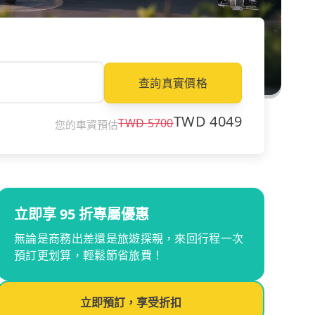
查詢真實價格
TWD
4049
TWD
5700
您的車資預估
立即享 95 折專屬優惠
無論是商務出差還是旅遊探親，來回行程一次
預訂更划算，輕鬆節省旅費！
立即預訂，享受折扣