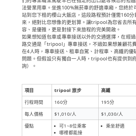
們的專業職業駕駛早已在指定的出口處等候您的蒞臨
法營業用車。坐進100%無菸車的舒適車廂，您終
站到您下榻的櫻山大飯店，這段路程預計僅需160分
來，絕對比您想像的更划算。讓tripool為您省
容、是優雅，更是對接下來旅程的完美開啟。
如果想知道包車或專車接送以外的交通選擇，在經過
路交通是「tripool」專車接送，不過如果想兼顧花
在4人時，專車接送、租車自駕、計程車、高鐵的優
問題。但假設只有獨自一人時，tripool也有提供到
詢）。
項目
tripool 旅步
高鐵
行程時間
160分
195分
每人價格
$1,010/人
$1,030/人
優點
可1~8位乘客
乘坐舒適
哪裡都能接