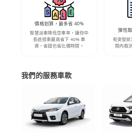
價格划算，最多省 40%
彈性
智慧派車降低空車率，讓你中
長途搭乘最高省下 40% 車
有突發狀
資，省錢也省比價時間。
間內取
我們的服務車款