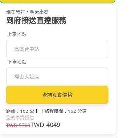
現在預訂，明天出發
到府接送直達服務
上車地點
下車地點
查詢真實價格
距離
：
162 公里
｜
旅程時間
：
162 分鐘
您的車資預估
TWD
4049
TWD
5700