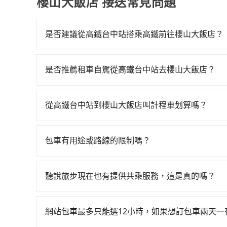
櫻山大飯店 接送常見問題
是否建議從高鐵台中站搭乘高鐵前往櫻山大飯店？
若要從高鐵台中站搭高鐵前往櫻山大飯店，高鐵較貴、費
60班次高鐵可搭乘。假設從高鐵台中站 (台中市烏
是否推薦租車自駕從高鐵台中站去櫻山大飯店？
時間約10分鐘，再乘坐22~37分鐘（平均29分）
如果你有台灣駕照且對自己駕駛技術有信心，且在
出站、等待車站前排班的計程車，搭上小黃後約花142
天就要來回，那在台中路邊可隨租隨借的iRent應該
的目的地。全程加上轉車時間共3小時16分鐘，假設
從高鐵台中站到櫻山大飯店叫計程車划算嗎？
$115~205承租小轎車，每公里再額外加收$3.2，
中市少部分小黃司機不按表收費，看乘客是外地人便漫
如選擇小黃直達，在台中可以透過app叫車的有55688台
差異來自於平假日、車款差異、抵達目的地後多久原
送，則每人平均花費約1,010元，費時2小時42
到車，也可考慮打電話至台中市烏日區當地唯一的計
預估進去，但額外的汽車保險與可能的罰單都需自付。再
車資，而且更會額外浪費34分鐘在轉乘與等車上，現
包車有用途或路線的限制嗎？
4,100~4,900元間，但如改預約tripool可省
Yaris、Prius C、Vios這類乘坐體驗較差
可參考tripool的拼車共乘服務，最多可再節省50
不管是從高鐵台中站前往櫻山大飯店或是全台灣任
數量約為台中市的4%、密度僅雙北的0.4%，其叫
擇，而且無人租車最令人詬病的就是車況，打開車
墓、包車旅遊、參加喜宴/喪禮、就醫回診、登山
按錶計費，約有27%會採現場議價，建議最好先上
理，每一次租車都好像在開樂透一樣。另外，偶爾
聽說旅步現在也有提供共乘服務，這是真的嗎？
疫、預約叫車、機場接送、定期洗腎、包月上下班，或
質上，tripool都是你從高鐵台中站到櫻山大飯店
又或者要還車時卻偏偏找不到停車位，對於急著用
是的！除了原有的專車接送外，旅步在2024年更
天下午五點以前完成預約，隔天保證出車。如需公
邊隨租隨還看似方便，但實際使用時還是有其區域
到府接送，機場、通勤共乘、大型活動接送都適合
子收據。
網站包車最多只能選12小時，如果想訂包車兩天
遇到下雨天或者載行李時，就顯得非常不便。