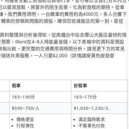
。司機會主動上前協助您提領行李，並引導您至我們五年內合
於可以徹底放鬆，將窗外的陌生街景，化為對旅程的期待。從車
鐘。我們費用透明，一台轎車的費用約為4000元，多人分攤下
去所有轉乘的勞頓與問路的煩惱，確保您抵達飯店的第一刻，是從
資料整理與分析後得知，從高鐵台中站去櫻山大飯店最快的陸
費預算，iRent在4~8人時能最省錢。以下表格中的資料是預設
缺點比較，更完整的交通費用與時間分析，請見更下方的常見
府接送共乘服務，一人只要$2,000（詳情請按黃色按鈕查
租車
計程車
165~190分
165~175分
$590~750/人
$1,030~1,230/人
價格便宜
滿足臨時需求
行程彈性
不需事先付款