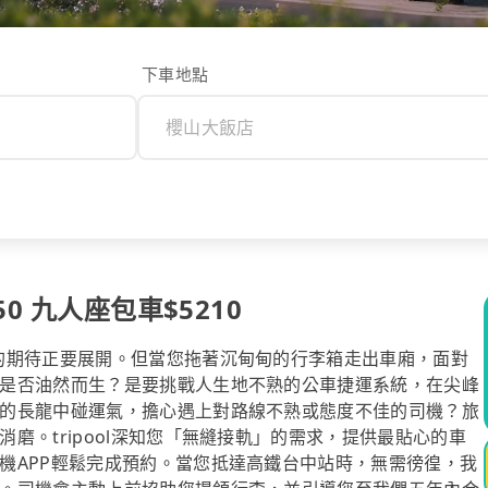
下車地點
0 九人座包車$5210
的期待正要展開。但當您拖著沉甸甸的行李箱走出車廂，面對
是否油然而生？是要挑戰人生地不熟的公車捷運系統，在尖峰
的長龍中碰運氣，擔心遇上對路線不熟或態度不佳的司機？旅
磨。tripool深知您「無縫接軌」的需求，提供最貼心的車
機APP輕鬆完成預約。當您抵達高鐵台中站時，無需徬徨，我