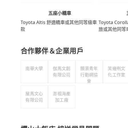
五座小轎車
Toyota Coro
Toyota Altis 舒適轎車或其他同等級車
旅或其他同等
款
合作夥伴＆企業用戶
南華大學
伽馬文創
願景青年
笑幾咧文
有限公司
行動網協
化工作室
會
屋馬文心
澎祖海產
有限公司
加工廠