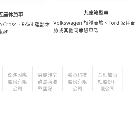
九座箱型車
五座休旅車
Volkswagen 旗艦商旅、Ford 家用商
lla Cross、RAV4 運動休
旅或其他同等級車款
車款
衛鴻國際
英屬維京
鵬丞科技
金旺加油
股份有限
群島商浩
股份有限
站股份有
公司
華國際人
公司
限公司
力顧問股
份有限公
司台灣分
公司