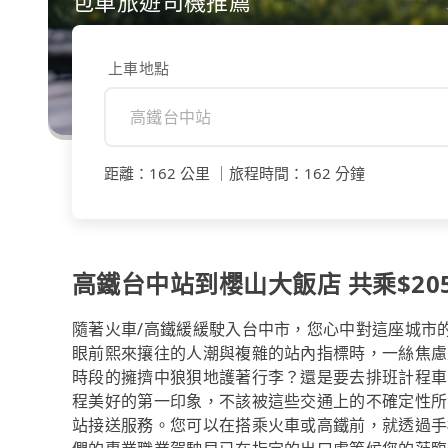
包車旅遊司機推薦
上車地點
距離
：
162 公里
｜
旅程時間
：
162 分鐘
高鐵台中站到櫻山大飯店 共乘$205
隨著火車/高鐵緩緩駛入台中市，您心中對這座城市
眼前熙來攘往的人潮與複雜的站內指標時，一絲焦慮
時段的擁擠中狼狽地護著行李？還是要去排班計程車
程美好的第一印象，不該被這些交通上的不確定性所消
站接送服務。您可以在搭乘火車或高鐵前，就透過手