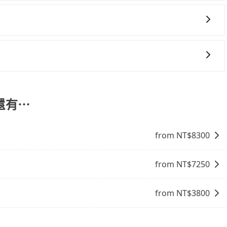
果您需要連續兩天的包車服務，可以在官網上分開預定兩天的
代訂住宿服務。
會有專人回覆您。
一些不同之處： 計時包車：計時包車是按照用車時間來計費，
定一定時間的包車服務。這種服務適用於需要在城市內多個地
。 點到點包車：點到點包車是按照里程和目的地來計費，客戶
還有⋯
和里程來計算費用。這種服務通常適用於單程或從一個城市到另
from NT$
8300
from NT$
7250
from NT$
3800