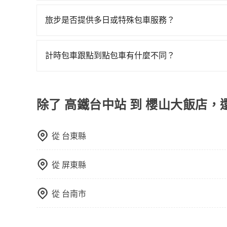
旅步的包車服務是以一天一張訂單的方式計算，如
行程。另外，目前旅步只提供接送服務，暫不提供
旅步是否提供多日或特殊包車服務？
若您有多日或特殊包車需求，您可以先來信旅步，
計時包車跟點到點包車有什麼不同？
計時包車和點到點包車都是包車服務的形式，但有
通常以每小時為單位，客戶可以根據自己的需要預
點間來回穿梭的客戶，例如市區觀光、商務差旅等
除了 高鐵台中站 到 櫻山大飯店，
可以預先告知出發地點A到目的地B，會根據路線
一個城市的長途包車。
從
台東縣
從
屏東縣
從
台南市