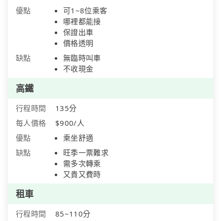
優點
可1~8位乘客
哪裡都能接
保證出車
價格透明
缺點
無臨時叫車
不收現金
高鐵
行程時間
135分
每人價格
$900/人
優點
乘坐舒適
缺點
旺季一票難求
需多次轉乘
又貴又費時
租車
行程時間
85~110分