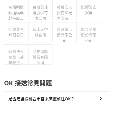
台灣明尼
台灣美佳
英屬安吉
旭曜製衣
蘇達礦業
境股份有
拉商星端
實業
製造股份
限公司
國際有限
有限公司
公司台灣
挺資貿易
新南大中
台灣迪卡
分公司
聯泉企業
有限公司
醫診所
儂有限公
股份有限
司
公司
財團法人
欣技資訊
台北市基
股份有限
督教浸信
公司
會懷恩堂
OK 接送常見問題
是否建議從桃園市搭乘高鐵前往OK？
若要從桃園市區搭高鐵前往OK，高鐵較貴、費時、轉車