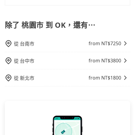
因為司機素質比較差、車上會有煙味、或者車齡過大，
車或者要載其他乘客的人來說就有不小的風險。最後，
tripool除了共乘拼車服務外，也有包車到府接送服務，
但事實恰恰相反。tripool不僅有嚴密的篩選機制，定期
雖然路邊隨租隨還看似方便，但實際使用時還是有其區
預約時都依照乘客需求做選擇。如需專車接送，車內除
淘汰顧客評分較低的司機，且車輛均要求5年內新車，司
域的限制，實際可停靠的地點與你的上下車地點仍有段
了司機以外，從上車到下車期間，都不會再有其他陌生
除了 桃園市 到 OK，還有⋯
機也絕對不會在車內吸煙，於新冠肺炎期間也絕對全程
距離，在遇到下雨天或者載行李時，就顯得非常不便。
人出現。如選擇共乘服務，則會依照其他共乘乘客做彈
配戴口罩。tripool之所以能將價格壓在市價7~8折的主
性調度安排，路線上會盡可能以順路為優先，載客數也
因來自於自行研發的AI車輛調度演算法，能有效降低空
from NT$
7250
從
台南市
不會超過座位的上限。
車率，也就是提高俗稱「回頭車」的比例。這不僅體現
在成本的控制，更是在傳統旺季（年假、端午、中秋、
雙十等）能用更少的司機來服務更多的旅客，意味著使
from NT$
3800
從
台中市
用到不熟悉的司機或者轉單給其他車行的情況比同行更
低，如此便反應在服務品質的控管會更佳。但tripool網
from NT$
1800
從
新北市
站上的價格是動態的，一般來說越早預訂價格越優，且
保證前一天中午以前均可全額取消退費，如已經決定好
要從桃園市去OK，請儘早下訂以把握最划算的價格。