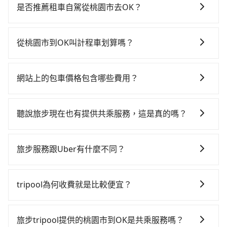
麻煩！從最早06:49一直到23:24，桃園-南港一天最多有
是否推薦租車自駕從桃園市去OK？
72班次高鐵可搭乘。假設從桃園市大園區前往最靠近的
如果你有台灣駕照且對自己駕駛技術有信心，且在車上
桃園高鐵站，叫一輛計程車花費約400元、車程約20分
時不需要閉目養神（因為要自己開車），最重要的是你
鐘。抵達高鐵站後，步行進站、現場購票並於月台排隊
從桃園市到OK叫計程車划算嗎？
當天就要來回，那在桃園路邊可隨租隨借的iRent應該是
的時間約15分鐘，再乘坐27~34分鐘（平均32分）的高
如選擇小黃直達，在桃園可以透過app叫車的有55688台
你最便宜選擇。註冊完iRent的app後，可以每小時
鐵從桃園站前往南港高鐵站，每人票價200元，再用10
灣大車隊、Uber、Line Taxi、Yoxi等，如果在路邊攔不
$115~205承租小轎車，每公里再額外加收$3.2，從桃園
分鐘出站、等待車站前排班的計程車，搭上小黃後約花
網站上的包車價格包含哪些費用？
到車，也可考慮打電話至附近的計程車隊，如游輝益自
市（大園區）到OK的花費預估為$1,500~2,000（金額差
60分鐘、車費1,700元後，抵達OK (宜蘭縣五結鄉) 的目
網站上的價格已包含基本車趟所有費用，即最高 300 萬
營計程車、大園義交計程車、大園多元化計程車聯合車
異來自於平假日、車款差異、抵達目的地後多久原路返
的地。全程加上轉車時間共2小時14分鐘，假設3位同
乘客險、司機小費、營業稅等，不會再有其他額外的費
隊等叫車看看。依照里程跳錶計算，價格約為
回），雖已將eTag和可能的每小時40元路邊停車費用預
聽說旅步現在也有提供共乘服務，這是真的嗎？
行，高鐵加轉乘之平均每人花費為900元。但如果全程使
用產生。
2,735~3,300元間，但如改預約tripool可省高達$800。
估進去，但額外的汽車保險與可能的罰單都需自付。再
用tripool並到府專車接送，則每人平均花費約840元，
是的！除了原有的專車接送外，旅步在2024年更上架了
但如果要考慮到回程，宜蘭縣僅有合法計程車約750輛，
者，和運的iRent只提供最基本的車型，如Toyota
費時1小時20分鐘。選擇搭乘高鐵而不預約包車，不僅每
保證出車的共乘服務，不用再擔心人少不成團問題，還
數量約為桃園市的15%、密度僅雙北的0.9%，其叫車的
旅步服務跟Uber有什麼不同？
Yaris、Prius C、Vios這類乘坐體驗較差的車款，如果人
人至少額外負擔60元車資，而且更會額外浪費54分鐘在
能到府接送，機場、通勤共乘、大型活動接送都適合！
難度是雙北市的120倍。綜合以上，無論在價格或服務品
數超過四位，更是沒有較大的七人座或九人座可供選
轉乘與等車上，現在還不馬上來預約tripool！如果你僅
tripool 旅步具備以下特色： (1) 採事前預約制。 (2) 在
質上，tripool都是你從桃園市到OK的最佳選擇。
擇，而且無人租車最令人詬病的就是車況，打開車門才
有兩位乘車，也可參考tripool的拼車共乘服務，最多可
中長程提供最優惠的價格。 (3) 全台服務，不分城市與郊
tripool為何收費就是比較便宜？
發現仍有上一組乘客遺留的垃圾或者撞凹的車門仍未被
再節省50%的交通費用。
區。 (4) 有較為嚴謹的乘車時間與取消政策。
修理，每一次租車都好像在開樂透一樣。另外，偶爾也
對於平常就有在使用長程專車接送服務的乘客來說，第
會遇到明明已經預約了時間但上一位用戶卻遲遲尚未歸
一次使用tripool的會擔心價格比市價便宜不少，是不是
旅步tripool提供的桃園市到OK是共乘服務嗎？
還，又或者要還車時卻偏偏找不到停車位，對於急著用