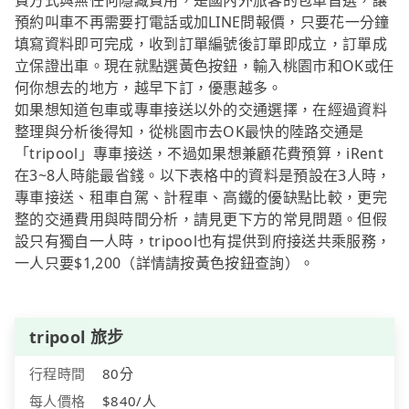
費方式與無任何隱藏費用，是國內外旅客的包車首選，讓
預約叫車不再需要打電話或加LINE問報價，只要花一分鐘
填寫資料即可完成，收到訂單編號後訂單即成立，訂單成
立保證出車。現在就點選黃色按鈕，輸入桃園市和OK或任
何你想去的地方，越早下訂，優惠越多。
如果想知道包車或專車接送以外的交通選擇，在經過資料
整理與分析後得知，從桃園市去OK最快的陸路交通是
「tripool」專車接送，不過如果想兼顧花費預算，iRent
在3~8人時能最省錢。以下表格中的資料是預設在3人時，
專車接送、租車自駕、計程車、高鐵的優缺點比較，更完
整的交通費用與時間分析，請見更下方的常見問題。但假
設只有獨自一人時，tripool也有提供到府接送共乘服務，
一人只要$1,200（詳情請按黃色按鈕查詢）。
tripool 旅步
行程時間
80分
每人價格
$840/人