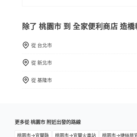
顧客評分較低的司機，且車輛均要求5年內新車，
包車一日遊的好處很多，首先，包車可以依照自己
口罩。tripool之所以能將價格壓在市價7~8折
驗當地文化和風土人情，此外，包車還可以省去您
也就是提高俗稱「回頭車」的比例。這不僅體現在
中專心欣賞當地美景和文化，讓您的旅程更加輕鬆
除了 桃園市 到 全家便利商店 造
能用更少的司機來服務更多的旅客，意味著使用到
反應在服務品質的控管會更佳。但tripool網站
午以前均可全額取消退費，如已經決定好要從桃園
從
台北市
格。
從
新北市
從
基隆市
更多從 桃園市 附近出發的路線
桃園市→宜蘭縣
桃園市→宜蘭火車站
桃園市→捷絲旅