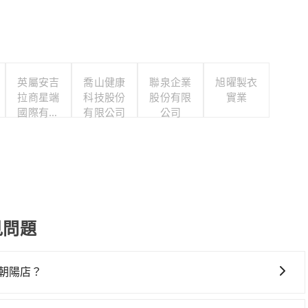
英屬安吉
喬山健康
聯泉企業
旭曜製衣
拉商星端
科技股份
股份有限
實業
國際有限
有限公司
公司
公司台灣
分公司
見問題
朝陽店？
高鐵較貴、費時！從最早06:49一直到23:24，桃園-南港