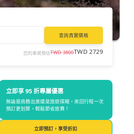
查詢真實價格
TWD
2729
TWD
3800
您的車資預估
立即享 95 折專屬優惠
無論是商務出差還是旅遊探親，來回行程一次
預訂更划算，輕鬆節省旅費！
立即預訂，享受折扣