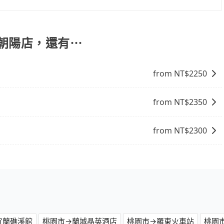
司機也絕對不會在車內吸煙，於新冠肺炎期間也絕對全程配戴
的意願和需要來安排行程，其次，包車可以讓您更加深入地體
的主因來自於自行研發的AI車輛調度演算法，能有效降低空車率，
自己開車也無需擔心路線和交通的問題，更可以在舒適的環境
成本的控制，更是在傳統旺季（年假、端午、中秋、雙十等）
自在。
橋朝陽店，還有⋯
不熟悉的司機或者轉單給其他車行的情況比同行更低，如此便
上的價格是動態的，一般來說越早預訂價格越優，且保證前一天中
市去全家便利商店 造橋朝陽店，請儘早下訂以把握最划算的價
from NT$
2250
from NT$
2350
from NT$
2300
宜蘭礁溪館
桃園市→蘭城晶英酒店
桃園市→羅東火車站
桃園