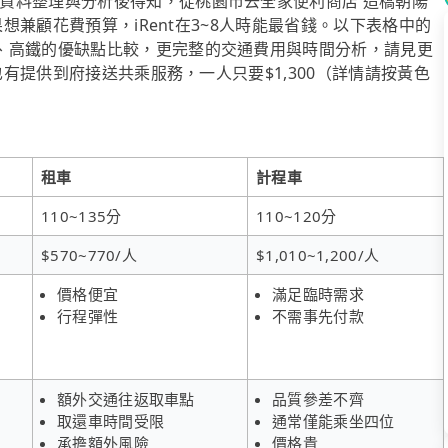
資料整理與分析後得知，從桃園市去全家便利商店 造橋朝陽
果想兼顧花費預算，iRent在3~8人時能最省錢。以下表格中的
、高鐵的優缺點比較，更完整的交通費用與時間分析，請見更
也有提供到府接送共乘服務，一人只要$1,300（詳情請按黃色
租車
計程車
110~135分
110~120分
$570~770/人
$1,010~1,200/人
價格便宜
滿足臨時需求
行程彈性
不需事先付款
額外交通往返取車點
品質參差不齊
取還車時間受限
通常僅能乘坐四位
承擔額外風險
價格貴