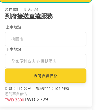
現在預訂，明天出發
到府接送直達服務
上車地點
下車地點
查詢真實價格
距離
：
119 公里
｜
旅程時間
：
106 分鐘
您的車資預估
TWD
2729
TWD
3800