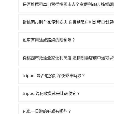
一天最多有72班次高鐵可搭乘。假設從桃園市中
是否推薦租車自駕從桃園市去全家便利商店 造橋朝
通過閘口、並在月台上等待列車的到來，大概又過了1
如果你有台灣駕照且對自己駕駛技術有信心，且在
往南港高鐵站，每人票價200元，再用10分鐘出站
天就要來回，那在桃園路邊可隨租隨借的iRent應該
2,200元後，抵達全家便利商店 造橋朝陽店 (宜
從桃園市到全家便利商店 造橋朝陽店叫計程車划算
$115~205承租小轎車，每公里再額外加收$3.
3位同行，高鐵加轉乘之平均每人花費為930元。但如
如選擇小黃直達，在桃園可以透過app叫車的有55688台
$1,700~2,300（金額差異來自於平假日、車款
元，費時1小時46分鐘。選擇搭乘高鐵而不預約包
到車，也可考慮打電話至附近的計程車隊，如中壢
時40元路邊停車費用預估進去，但額外的汽車保險與
鐘在轉乘與等車上，現在還不馬上來預約tripool！
包車有用途或路線的限制嗎？
計算，價格約為3,035~3,600元間，但如改預約t
車型，如Toyota Yaris、Prius C、Vio
多可再節省50%的交通費用。
不管是從桃園市前往全家便利商店 造橋朝陽店或
程車約750輛，數量約為桃園市的15%、密度僅雙北
或九人座可供選擇，而且無人租車最令人詬病的就
是清明掃墓、包車旅遊、參加喜宴/喪禮、就醫回
在價格或服務品質上，tripool都是你從桃園市到
的車門仍未被修理，每一次租車都好像在開樂透一
從桃園市抵達全家便利商店 造橋朝陽店前中途可
寵物檢疫、預約叫車、機場接送、定期洗腎、包月上下
遲遲尚未歸還，又或者要還車時卻偏偏找不到停車
tripool有提供多點上下車接送服務，線上預約
車前一天下午五點以前完成預約，隔天保證出車。
險。最後，雖然路邊隨租隨還看似方便，但實際使
加點位置，前後額外里程數5公里內加收200元。
寄出電子收據。
tripool 是否能預訂深夜乘車時段？
點仍有段距離，在遇到下雨天或者載行李時，就顯
待時間，收取額外費用是必要的補償。
可以的！tripool 旅步全年無休並提供深夜接送服
tripool為何收費就是比較便宜？
對於平常就有在使用長程專車接送服務的乘客來說，第
為司機素質比較差、車上會有煙味、或者車齡過大，但
包車一日遊的好處有哪些？