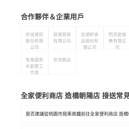
合作夥伴＆企業用戶
欣技資訊
挺資貿易
奕順軒食
閃亮星娛
股份有限
有限公司
品股份有
樂有限公
公司
限公司
司
有魚還有
奈奈飾品
水創意工
作室
全家便利商店 造橋朝陽店 接送常
是否建議從桃園市搭乘高鐵前往全家便利商店 造橋
若要從桃園市區搭高鐵前往全家便利商店 造橋朝陽店，