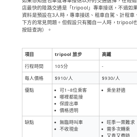
如果想知道包車或專車接送以外的交通選擇，在經過
店最快的陸路交通是「tripool」專車接送，不過如
資料是預設在3人時，專車接送、租車自駕、計程車
下方的常見問題。但假設只有獨自一人時，tripool
按鈕查詢）。
項目
tripool 旅步
高鐵
行程時間
105分
-
每人價格
$910/人
$930/人
優點
可1~8位乘客
乘坐舒適
哪裡都能接
保證出車
價格透明
缺點
無臨時叫車
旺季一票難求
不收現金
需多次轉乘
又貴又費時