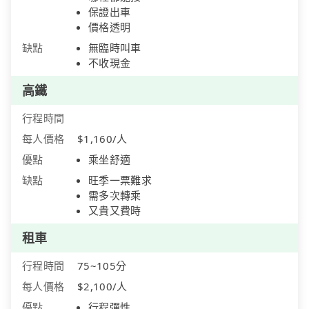
保證出車
價格透明
缺點
無臨時叫車
不收現金
高鐵
行程時間
每人價格
$1,160/人
優點
乘坐舒適
缺點
旺季一票難求
需多次轉乘
又貴又費時
租車
行程時間
75~105分
每人價格
$2,100/人
優點
行程彈性