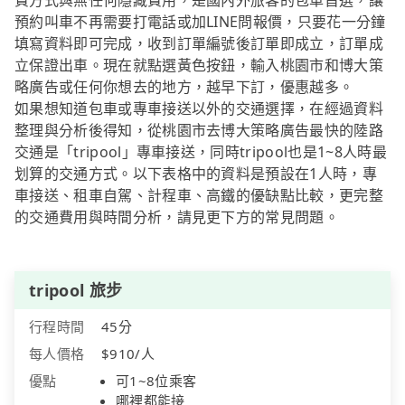
費方式與無任何隱藏費用，是國內外旅客的包車首選，讓
預約叫車不再需要打電話或加LINE問報價，只要花一分鐘
填寫資料即可完成，收到訂單編號後訂單即成立，訂單成
立保證出車。現在就點選黃色按鈕，輸入桃園市和博大策
略廣告或任何你想去的地方，越早下訂，優惠越多。
如果想知道包車或專車接送以外的交通選擇，在經過資料
整理與分析後得知，從桃園市去博大策略廣告最快的陸路
交通是「tripool」專車接送，同時tripool也是1~8人時最
划算的交通方式。以下表格中的資料是預設在1人時，專
車接送、租車自駕、計程車、高鐵的優缺點比較，更完整
的交通費用與時間分析，請見更下方的常見問題。
tripool 旅步
行程時間
45分
每人價格
$910/人
優點
可1~8位乘客
哪裡都能接