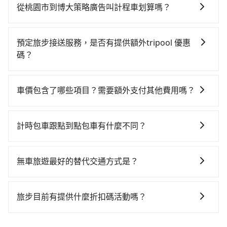
費可能不小。租車公司一般以天為單位計費，小轎車如
最靠近的桃園高鐵站，叫一輛計程車花費約700元、車程
從桃園市到博大策略廣告叫計程車划算嗎？
Toyota Yaris、Nissan Kicks，一天租金$1,500起，九
約40分鐘。抵達高鐵站後，步行進站、現場購票並於月
如選擇小黃直達，在桃園可以透過app叫車的有55688台
人座如Hyundai Staria或Volkswagen T6，一天租金約
台排隊的時間約15分鐘，再乘坐16~22分鐘（平均20
灣大車隊、Uber、Line Taxi、Yoxi等，如果在路邊攔不
$4,500，油錢（每公里約3元）、eTag（每公里約1
分）的高鐵從桃園站前往台北高鐵站，每人票價160元，
預定旅步接送服務，是否有提供額外tripool 優惠
到車，也可考慮打電話至附近的計程車隊，如龍潭婦幼
元）、路邊停車（每小時約40元）、保險費、罰單另
再用15分鐘出站、等待車站前排班的計程車，搭上小黃
碼？
計程車、龍潭無線聯合車隊、金安穩衛星派遣車隊等叫
計。由於絕大多數的租車公司都沒法提供甲租乙還的服
後約花30分鐘、車費300元後，抵達博大策略廣告 (台北
旅步有針對已訂購去程，但也有回程需求的乘客提供95
車看看。依照里程跳錶計算，價格約為1,210~1,500元
務，所以要不當天就需往返桃園市與博大策略廣告，不
市信義區) 的目的地。全程加上轉車時間共2小時，假設
折優惠，只需在預定去程時勾選下方選項：「預定來
間，但如改預約tripool可省高達$600。綜合以上，無論
然就是需要一次租用多天，如此預計小轎車的花費至少
車價包含了哪些項目？需要額外支付其他費用嗎？
一人獨行，交通費總計1,160元。但如果全程使用
回，價錢更優惠」，即可獲取回程95折折價券，供您預
在價格或服務品質上，tripool都是你從桃園市到博大策
$2,100、九人座$5,100起。透過app預約tripool的單程
tripool並到府專車接送，則僅需花費約910元，費時43
官網上顯示的車價已經包含了租車、司機、高速公路過
定回程時使用。
略廣告的最佳選擇。
專車接送才是前往最便宜方便的選擇。
分鐘。選擇搭乘高鐵而不預約包車，不僅至少額外負擔
路費、油資、保險、小費，司機的餐費與住宿費不需要
計時包車跟點到點包車有什麼不同？
250元車資，而且更會額外浪費77分鐘在轉乘與等車
乘客負擔，沒有其他巧令名目的隱藏費用，網站上看到
上，現在還不馬上來預約tripool！
計時包車和點到點包車都是包車服務的形式，但有一些
的價格皆為真實價格。
不同之處： 計時包車：計時包車是按照用車時間來計
無車旅遊最好的替代交通方式是？
費，通常以每小時為單位，客戶可以根據自己的需要預
如果您沒有車，想要出門旅遊，最好的替代交通方式要
定一定時間的包車服務。這種服務適用於需要在城市內
看您旅遊的目的地而定。您可以善用大眾運輸，例如：
多個地點間來回穿梭的客戶，例如市區觀光、商務差旅
旅步目前有提供什麼折扣碼活動嗎？
公車、捷運、客運等，或者考慮租車。如果您想要更便
等。 點到點包車：點到點包車是按照里程和目的地來計
目前旅步有提供彈性用車時間、來回訂車、新用戶註冊
利的出行方式，您也可以選擇使用像是旅步提供的包車
費，客戶可以預先告知出發地點A到目的地B，會根據路