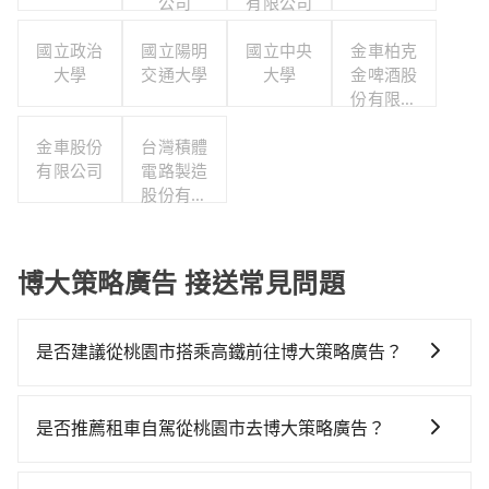
公司
有限公司
國立政治
國立陽明
國立中央
金車柏克
大學
交通大學
大學
金啤酒股
份有限公
司
金車股份
台灣積體
有限公司
電路製造
股份有限
公司
博大策略廣告 接送常見問題
是否建議從桃園市搭乘高鐵前往博大策略廣告？
從桃園搭高鐵去博大策略廣告絕非最佳選擇，高鐵較
貴、費時、轉車麻煩！桃園-台北雖然一天最多時有74班
是否推薦租車自駕從桃園市去博大策略廣告？
車次，從最早06:49到23:40，過了末班車到清晨的時
雖然從桃園市到博大策略廣告可以選擇租車自駕，但花
段，還是要找其他交通方案。假設從桃園市龍潭區前往