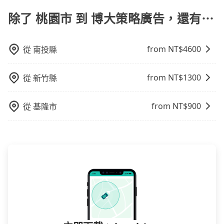
app可享折扣碼，您可以關注我們的官網、社交媒體或訂
服務，由專人到府接送，讓您更加輕鬆自在。
線和里程來計算費用。這種服務通常適用於單程或從一
閱電子郵件獲取最新折扣資訊。
除了 桃園市 到 博大策略廣告，還有⋯
個城市到另一個城市的長途包車。
from NT$
4600
從
南投縣
from NT$
1300
從
新竹縣
from NT$
900
從
基隆市