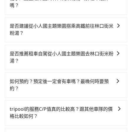
嗎？
如選擇小黃直達，在桃園可以透過app叫車的有55688台
灣大車隊、Uber、Line Taxi、Yoxi等，如果在路邊攔不
是否建議從小人國主題樂園搭乘高鐵前往林口街米
到車，也可考慮打電話至小人國主題樂園附近的計程車
粉湯？
隊，如龍潭無線聯合車隊、金安穩衛星派遣車隊、龍潭
從小人國主題樂園搭高鐵去林口街米粉湯絕非最佳選
婦幼計程車等叫車看看。依照里程跳錶計算，價格約為
擇，高鐵較貴、費時、轉車麻煩！桃園-台北雖然一天最
1,435~1,700元間，但如改預約tripool可省高達$700。
是否推薦租車自駕從小人國主題樂園去林口街米粉
多時有74班車次，從最早06:49到23:40，過了末班車到
綜合以上，無論在價格或服務品質上，tripool都是你從
湯？
清晨的時段，還是要找其他交通方案。假設從小人國主
小人國主題樂園到林口街米粉湯的最佳選擇。
雖然從小人國主題樂園到林口街米粉湯可以選擇租車自
題樂園 (桃園市龍潭區) 前往最靠近的桃園高鐵站，叫一
駕，但花費可能不小。租車公司一般以天為單位計費，
輛計程車花費約700元、車程約40分鐘。抵達高鐵站
如何預約？預定後一定會有車嗎？最晚何時要預
小轎車如Toyota Yaris、Nissan Kicks，一天租金
後，步行進站、現場購票並於月台排隊的時間約15分
約？
$1,500起，九人座如Hyundai Staria或Volkswagen
鐘，再乘坐16~22分鐘（平均20分）的高鐵從桃園站前
如要預約從小人國主題樂園前往林口街米粉湯的專車接
T6，一天租金約$4,500，油錢（每公里約3元）、
往台北高鐵站，每人票價160元，再用15分鐘出站、等
送服務，可直接線上輸入上下車地點或地址，三秒內即
eTag（每公里約1元）、路邊停車（每小時約40元）、
待車站前排班的計程車，搭上小黃後約花30分鐘、車費
tripool的服務C/P值真的比較高？跟其他車隊的價
可查到真實價格，照著步驟填寫完乘客資料與線上刷
保險費、罰單另計。由於絕大多數的租車公司都沒法提
300元後，抵達林口街米粉湯 (台北市信義區) 的目的
格比較如何？
卡，訂單即成立。在拿到訂單編號後，隨即會在手機上
供甲租乙還的服務，所以要不當天就需往返小人國主題
地。全程加上轉車時間共2小時，假設一人獨行，交通費
在服務品質許可下，乘客當然希望價格越便宜越好，而
收到簡訊以及電子郵件確認信，如此就完成預約了，而
樂園與林口街米粉湯，不然就是需要一次租用多天，如
總計1,160元。但如果全程使用tripool並到府專車接