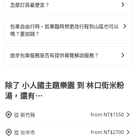
市場上稍具規模且合法經營的業者，有以短程與城市為
司機與車輛的詳細資料，將於乘車前一晚八點透過SMS
此預計小轎車的花費至少$2,200、九人座$5,200起。透
怎麼訂房最便宜？
送，則僅需花費約1,010元，費時43分鐘。選擇搭乘高鐵
主的台灣大車隊、大都會、LINE Taxi、Uber，機場接送
和EMAIL提供。一旦付款完畢，tripool保證出車。一般
過app預約tripool的單程專車接送才是前往最便宜方便
而不預約包車，不僅至少額外負擔150元車資，而且更會
現在旅客預訂飯店已經很少透過旅行社，大多是透過
則有肯驛、全鋒、格上租車、和運租車，包車旅遊則是
建議出發前一天中午以前完成預約，越早下訂價格越低
的選擇。
額外浪費77分鐘在轉乘與等車上，現在還不馬上來預約
OTA (online travel agent) 來完成，除了可以快速依據
KKDAY、KLOOK、叫車吧等。tripool旅步專注在長程
價，如臨時需要，前一天傍晚五點前仍會收單，最遲如
包車自由行時，如果臨時想更改行程到山區也可以
tripool！
地區、價位、人數、特殊需求來搜尋適合的旅店與房
單程接送與跨縣市計時包車，不論從哪邊去哪裡（當然
當天下午過後乘車，四小時前仍能預約。
嗎？要加錢？
型，更重要的是通常價格是官網的6~8折，如果又有加入
也包括小人國主題樂園去林口街米粉湯），全台保證出
可以的，當您的旅程需要穿越山區或是高海拔地區時，
會員或者使用特定的信用卡，還可以累積點數做現金回
車。由於有高效的車輛調度能力，能以市價7~8折提供專
旅步可能會根據行經的路線是否超過海拔1500公尺來進
饋或未來換取免費的住房。台灣人常用的線上訂房平台
車到府服務，是絕大多數乘客出行的最佳選擇。
旅步包車服務是否有提供導覽解說服務？
行額外的費用收取。但是，這些費用會在您下訂單後、
有Booking.com、Agoda.com、Hotels.com、
抱歉！目前旅步的包車服務暫無提供導覽服務，如果您
出發前先與您進行確認，確保您明確知道所有的費用。
Expedia.com、Trip.com等。正常來說，線上刷卡付款
需要導覽服務，可事先透過電子郵件
我們會透過Email的方式向您說明收費細節，讓您能更放
完後預定就完成，事先不用電話確認空房，事後也不用
booking@tripool.app聯繫我們，將有專人協助回覆確
除了 小人國主題樂園 到 林口街米粉
心地享受旅步為您提供的服務。
告知付款完畢，一切都能在網路上操作。但有些較冷門
認是否能協助安排。
或規模較小的飯店，有可能再多平台同時上架而發生超
湯，還有⋯
賣的現象，便有可能到了現場卻沒房可住的窘境，所以
在預定時要不選擇評分高、評論多的飯店，不然就是還
要再人工電話與飯店確認。預訂民宿方面，如不怕麻
from NT$
1550
從
新竹縣
煩，有些時候直接打電話問的價格可能比民宿訂房網來
得便宜，但缺點就是多數要匯款並再人工確認。假如不
from NT$
2700
從
台中市
介意多花一點錢省下這些瑣碎的事，台灣本土的AsiaYo