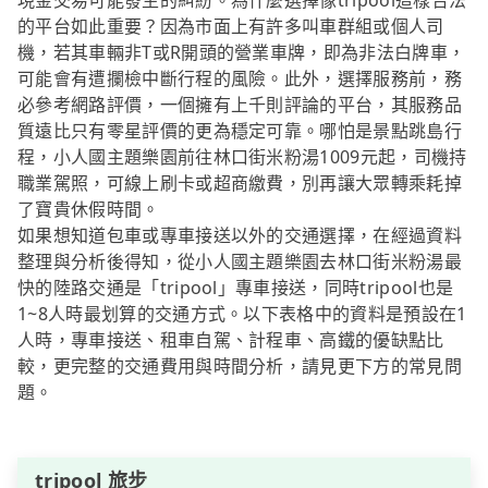
現金交易可能發生的糾紛。為什麼選擇像tripool這樣合法
的平台如此重要？因為市面上有許多叫車群組或個人司
機，若其車輛非T或R開頭的營業車牌，即為非法白牌車，
可能會有遭攔檢中斷行程的風險。此外，選擇服務前，務
必參考網路評價，一個擁有上千則評論的平台，其服務品
質遠比只有零星評價的更為穩定可靠。哪怕是景點跳島行
程，小人國主題樂園前往林口街米粉湯1009元起，司機持
職業駕照，可線上刷卡或超商繳費，別再讓大眾轉乘耗掉
了寶貴休假時間。
如果想知道包車或專車接送以外的交通選擇，在經過資料
整理與分析後得知，從小人國主題樂園去林口街米粉湯最
快的陸路交通是「tripool」專車接送，同時tripool也是
1~8人時最划算的交通方式。以下表格中的資料是預設在1
人時，專車接送、租車自駕、計程車、高鐵的優缺點比
較，更完整的交通費用與時間分析，請見更下方的常見問
題。
tripool 旅步