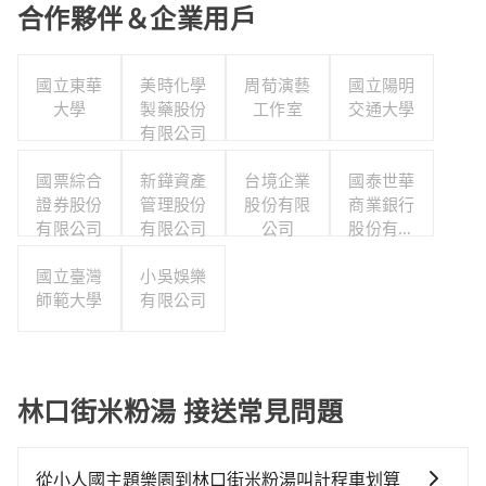
合作夥伴＆企業用戶
國立東華
美時化學
周荀演藝
國立陽明
大學
製藥股份
工作室
交通大學
有限公司
國票綜合
新鏵資產
台境企業
國泰世華
證券股份
管理股份
股份有限
商業銀行
有限公司
有限公司
公司
股份有限
公司
國立臺灣
小吳娛樂
師範大學
有限公司
林口街米粉湯 接送常見問題
從小人國主題樂園到林口街米粉湯叫計程車划算