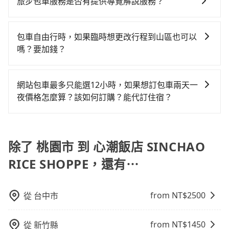
風險。而tripool雇用的司機、使用的車輛以及配合的車
旅步包車服務是否有提供導覽解說服務？
預約tripool！
算。計程車最貴，而大眾運輸通常較便宜。 行程：需多
行，一定符合台灣法律規定，除了司機擁有合法的職業
抱歉！目前旅步的包車服務暫無提供導覽服務，如果您
點停留的行程建議可選可客製化行程的包車，如果時間
駕駛執照以及良民證外，車輛一定投保最高300萬乘客
需要導覽服務，可事先透過電子郵件
比較寬鬆且不介意耗時轉乘可選大眾運輸或較貴的計程
險。最好辨別叫的車是否合法，就看車牌的開頭，只要
包車自由行時，如果臨時想更改行程到山區也可以
booking@tripool.app聯繫我們，將有專人協助回覆確
車。 旅行人數：人數多時包車較方便舒適且每個人攤提
不是R或T開頭的車，就一定是違法。
嗎？要加錢？
認是否能協助安排。
下來的車資也比較便宜，人數少可搭乘大眾運輸或計程
可以的，當您的旅程需要穿越山區或是高海拔地區時，
車。 時間：需在特定時間到達目的地可選包車或計程
旅步可能會根據行經的路線是否超過海拔1500公尺來進
車，不趕時間即可選用大眾運輸。 便利性：需要便利性
網站包車最多只能選12小時，如果想訂包車兩天一
行額外的費用收取。但是，這些費用會在您下訂單後、
和方便性可選包車和計程車，喜歡探險和體驗當地文化
夜價格怎麼算？該如何訂購？能代訂住宿？
出發前先與您進行確認，確保您明確知道所有的費用。
則可搭乘大眾運輸。
旅步的包車服務是以一天一張訂單的方式計算，如果您
我們會透過Email的方式向您說明收費細節，讓您能更放
需要連續兩天的包車服務，可以在官網上分開預定兩天
心地享受旅步為您提供的服務。
的行程。另外，目前旅步只提供接送服務，暫不提供代
除了 桃園市 到 心潮飯店 SINCHAO
訂住宿服務。
RICE SHOPPE，還有⋯
from NT$
2500
從
台中市
from NT$
1450
從
新竹縣