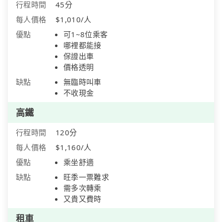
行程時間
45分
每人價格
$1,010/人
優點
可1~8位乘客
哪裡都能接
保證出車
價格透明
缺點
無臨時叫車
不收現金
高鐵
行程時間
120分
每人價格
$1,160/人
優點
乘坐舒適
缺點
旺季一票難求
需多次轉乘
又貴又費時
租車