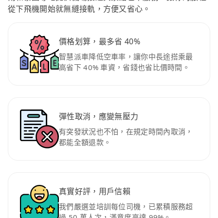
從下飛機開始就無縫接軌，方便又省心。
價格划算，最多省 40%
智慧派車降低空車率，讓你中長途搭乘最
高省下 40% 車資，省錢也省比價時間。
彈性取消，應變無壓力
有突發狀況也不怕，在規定時間內取消，
都能全額退款。
真實好評，用戶信賴
我們嚴選並培訓每位司機，已累積服務超
過 50 萬人次，滿意度高達 99%。