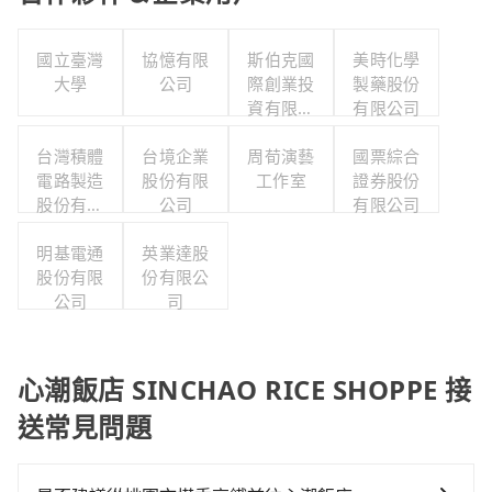
國立臺灣
協憶有限
斯伯克國
美時化學
大學
公司
際創業投
製藥股份
資有限公
有限公司
司
台灣積體
台境企業
周荀演藝
國票綜合
電路製造
股份有限
工作室
證券股份
股份有限
公司
有限公司
公司
明基電通
英業達股
股份有限
份有限公
公司
司
心潮飯店 SINCHAO RICE SHOPPE 接
送常見問題