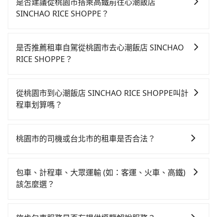
是否建議從桃園市搭乘高鐵前往心潮飯店
SINCHAO RICE SHOPPE？
從桃園搭高鐵去心潮飯店 SINCHAO RICE SHOPPE絕非
最佳選擇，高鐵較貴、費時、轉車麻煩！桃園-台北雖然
是否推薦租車自駕從桃園市去心潮飯店 SINCHAO
一天最多時有74班車次，從最早06:49到23:40，過了末
RICE SHOPPE？
班車到清晨的時段，還是要找其他交通方案。假設從桃
雖然從桃園市到心潮飯店 SINCHAO RICE SHOPPE可以
園市龍潭區前往最靠近的桃園高鐵站，叫一輛計程車花
選擇租車自駕，但花費可能不小。租車公司一般以天為
費約700元、車程約40分鐘。抵達高鐵站後，步行進
從桃園市到心潮飯店 SINCHAO RICE SHOPPE叫計
單位計費，小轎車如Toyota Yaris、Nissan Kicks，一
站、現場購票並於月台排隊的時間約15分鐘，再乘坐
程車划算嗎？
天租金$1,500起，九人座如Hyundai Staria或
16~22分鐘（平均20分）的高鐵從桃園站前往台北高鐵
如選擇小黃直達，在桃園可以透過app叫車的有55688台
Volkswagen T6，一天租金約$4,500，油錢（每公里約
站，每人票價160元，再用15分鐘出站、等待車站前排
灣大車隊、Uber、Line Taxi、Yoxi等，如果在路邊攔不
3元）、eTag（每公里約1元）、路邊停車（每小時約40
班的計程車，搭上小黃後約花30分鐘、車費300元後，
桃園市的司機或台北市的租車是否合法？
到車，也可考慮打電話至附近的計程車隊，如龍潭無線
元）、保險費、罰單另計。由於絕大多數的租車公司都
抵達心潮飯店 SINCHAO RICE SHOPPE (台北市信義區)
許多的Line群組或Facebook社團裡，有很多低價的白牌
聯合車隊、龍潭婦幼計程車、金安穩衛星派遣車隊等叫
沒法提供甲租乙還的服務，所以要不當天就需往返桃園
的目的地。全程加上轉車時間共2小時，假設一人獨行，
車、私家車或野雞車在招攬生意，這不僅是違法可能被
車看看。依照里程跳錶計算，價格約為1,435~1,700元
市與心潮飯店 SINCHAO RICE SHOPPE，不然就是需要
包車、計程車、大眾運輸 (如：客運、火車、高鐵)
交通費總計1,160元。但如果全程使用tripool並到府專
警察臨檢並趕下車，出意外後保險公司更是不會提供任
間，但如改預約tripool可省高達$700。綜合以上，無論
一次租用多天，如此預計小轎車的花費至少$2,200、九
該怎麼選？
車接送，則僅需花費約1,010元，費時43分鐘。選擇搭乘
何理賠，如果又遇到心術不正的司機，其犯罪行為可能
在價格或服務品質上，tripool都是你從桃園市到心潮飯
人座$5,200起。透過app預約tripool的單程專車接送才
高鐵而不預約包車，不僅至少額外負擔150元車資，而且
在選擇交通方式時，您可依下列建議的考慮因素做選
都無法監控或追查。最好別為了省小錢而冒上不必要的
店 SINCHAO RICE SHOPPE的最佳選擇。
是前往旅宿最便宜方便的選擇。
更會額外浪費77分鐘在轉乘與等車上，現在還不馬上來
擇： 預算：不同交通工具價格不同，可先確定您的預