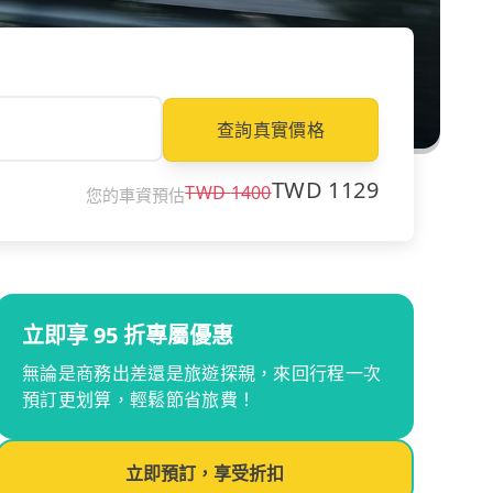
查詢真實價格
TWD
1129
TWD
1400
您的車資預估
立即享 95 折專屬優惠
無論是商務出差還是旅遊探親，來回行程一次
預訂更划算，輕鬆節省旅費！
立即預訂，享受折扣