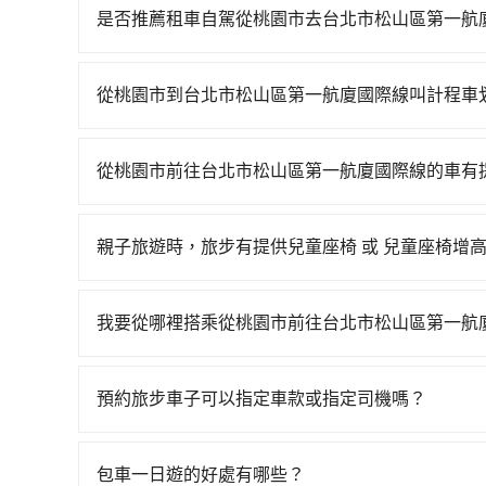
多時有74班車次，從最早06:49到23:40，過
是否推薦租車自駕從桃園市去台北市松山區第一航
區前往最靠近的桃園高鐵站，叫一輛計程車花費約7
如果你有台灣駕照且對自己駕駛技術有信心，且需
並於月台排隊的時間約15分鐘，再乘坐16~22分
邊可隨租隨借的iRent應該是你最便宜選擇。註冊完iR
元，再用15分鐘出站、等待車站前排班的計程車，
從桃園市到台北市松山區第一航廈國際線叫計程車
再額外加收$3.2，從桃園市（龍潭區）到台北市松山
一航廈國際線 (台北市松山區) 的目的地。全程加上
如選擇小黃直達，在桃園可以透過app叫車的有55688台
自於平假日、車款差異、抵達目的地後多久原路返回
元。但如果全程使用tripool並到府專車接送，則
到車，也可考慮打電話至附近的計程車隊，如龍潭
去，但額外的汽車保險與可能的罰單都需自付。再者，和運
車，不僅至少額外負擔30元車資，而且更會額外浪費6
從桃園市前往台北市松山區第一航廈國際線的車有
看看。依照里程跳錶計算，價格約為1,085~1,30
Prius C、Vios這類乘坐體驗較差的車款，如
台灣法律有規定，無論年紀大小，所有乘客乘車時
台北市松山區第一航廈國際線的跳表小黃可能較為
無人租車最令人詬病的就是車況，打開車門才發現
全帶，則需使用嬰兒/兒童座椅或輔以增高墊。如有幼
了，改預約一輛tripool的九人座廂型車最高可省$9
次租車都好像在開樂透一樣。另外，偶爾也會遇到
親子旅遊時，旅步有提供兒童座椅 或 兒童座椅增
租用適合1~4歲的兒童汽車座椅或4歲以上的增高
還車時卻偏偏找不到停車位，對於急著用車或者要
是的，我們提供兒童安全座椅。一台車至多提供一個兒
認庫存再行租用，每個300元。當然，更鼓勵父母
還看似方便，但實際使用時還是有其區域的限制，
寫您的需求。
我要從哪裡搭乘從桃園市前往台北市松山區第一航
天或者載行李時，就顯得非常不便。
tripool提供到府專車接送服務，不論在台灣本島
得到，我們就保證發車。直接在官網上輸入住家地
預約旅步車子可以指定車款或指定司機嗎？
區，我們司機都會依照訂單上的資訊依約接送。
可以的，目前預定時旅步僅提供車型選擇，無法指
booking@tripool.app聯繫我們，將有專人
包車一日遊的好處有哪些？