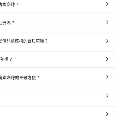
了末班車到清晨的時段，還是要找其他交通方案。假設從桃園市龍潭
廈國際線？
00元、車程約40分鐘。抵達高鐵站後，步行進站、現場購票
要絕對的時間彈性，最重要的是你當天就要來回，那在桃園路
鐘（平均20分）的高鐵從桃園站前往台北高鐵站，每人票價160
ent的app後，可以每小時$115~205承租小轎車，每公里
搭上小黃後約花20分鐘、車費300元後，抵達台北市松山區第
划算嗎？
區第一航廈國際線的花費預估為$750~1,250（金額差異來
轉車時間共1小時47分鐘，假設一人獨行，交通費總計1,160
灣大車隊、Uber、Line Taxi、Yoxi等，如果在路邊攔不
），雖已將eTag和可能的每小時40元路邊停車費用預估進
僅需花費約1,130元，費時42分鐘。選擇搭乘高鐵而不預約包
婦幼計程車、龍潭無線聯合車隊、金安穩衛星派遣車隊等叫車
的iRent只提供最基本的車型，如Toyota Yaris、
5分鐘在轉乘與等車上，現在還不馬上來預約tripool！
提供兒童座椅的寶貝車嗎？
0元間，若改選tripool的專車服務可再更便宜。雖然桃園市區到
果人數超過四位，更是沒有較大的七人座或九人座可供選擇，而且
均需繫好安全帶，如四歲以下或身高不足的幼童無法正常綁安
便宜，但當你們人數超過四位時，叫兩輛計程車的費用就貴
仍有上一組乘客遺留的垃圾或者撞凹的車門仍未被修理，每一
童同行，在預訂tripool的寶貝車時，可以直接在網站勾選
00。
明明已經預約了時間但上一位用戶卻遲遲尚未歸還，又或者要
高墊嗎？
墊，如有新生兒需要0~1歲的嬰兒後向汽座，可先向客服人員確
載其他乘客的人來說就有不小的風險。最後，雖然路邊隨租隨
童座椅。每趟每個租金 NT$300。您可以在預定服務時填
自行攜帶汽車座椅，不僅家中小寶貝坐的舒適習慣。
實際可停靠的地點與你的上下車地點仍有段距離，在遇到下雨
廈國際線的車最方便？
哪個角落，只要有路能到、Google地圖上能標註、GPS上能找
址、辦公大樓、飯店民宿、各地車站、機場航廈、甚至風景
定車款及司機服務。但如果您有特別需求，可透過電子郵件
協助回覆確認是否能協助安排。。