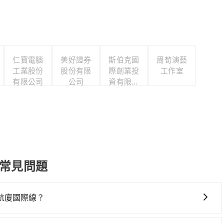
仁寶電腦
美好證券
斯伯克國
周荀演藝
工業股份
股份有限
際創業投
工作室
有限公司
公司
資有限公
司
送常見問題
航廈國際線？
最佳選擇，高鐵較貴、費時、轉車麻煩！桃園-台北雖然一天最