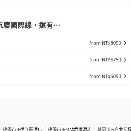
的意願和需要來安排行程，其次，包車可以讓您更加深入地體
自己開車也無需擔心路線和交通的問題，更可以在舒適的環境
自在。
一航廈國際線，還有⋯
from NT$
8050
from NT$
5750
from NT$
5050
桃園市→德立莊酒店
桃園市→台北君悅酒店
桃園市→台北凱