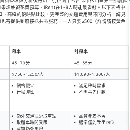
資料整理與分析後得知，從桃園市去台北市松山區第一航廈國
如果想兼顧花費預算，iRent在1~8人時能最省錢。以下表格中
車、高鐵的優缺點比較，更完整的交通費用與時間分析，請見
ol也有提供到府接送共乘服務，一人只要$500（詳情請按黃色
租車
計程車
45~70分
45~55分
$750~1,250/人
$1,090~1,300/人
價格便宜
滿足臨時需求
行程彈性
不需事先付款
額外交通往返取車點
品質參差不齊
取還車時間受限
通常僅能乘坐四位
承擔額外風險