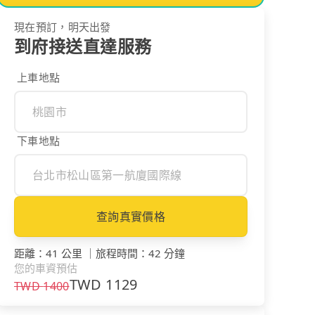
現在預訂，明天出發
到府接送直達服務
上車地點
下車地點
查詢真實價格
距離
：
41 公里
｜
旅程時間
：
42 分鐘
您的車資預估
TWD
1129
TWD
1400