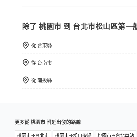
包車一日遊的好處很多，首先，包車可以依照自己
驗當地文化和風土人情，此外，包車還可以省去您
中專心欣賞當地美景和文化，讓您的旅程更加輕鬆
除了 桃園市 到 台北市松山區第
從
台東縣
從
台南市
從
南投縣
更多從 桃園市 附近出發的路線
桃園市→台北市
桃園市→松山機場
桃園市→台北車站