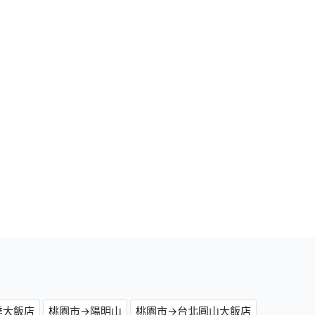
達大飯店
桃園市→陽明山
桃園市→台北圓山大飯店