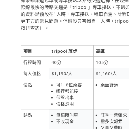
如果想知道包車或專車接送以外的交通選擇，在經過
際線最快的陸路交通是「tripool」專車接送，不過
的資料是預設在1人時，專車接送、租車自駕、計程
更下方的常見問題。但假設只有獨自一人時，tripo
按鈕查詢）。
項目
tripool 旅步
高鐵
行程時間
40分
105分
每人價格
$1,130/人
$1,160/人
優點
可1~8位乘客
乘坐舒適
哪裡都能接
保證出車
價格透明
缺點
無臨時叫車
旺季一票難求
不收現金
需多次轉乘
又貴又費時