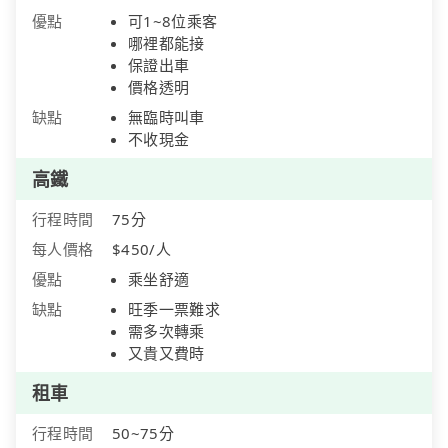
優點
可1~8位乘客
哪裡都能接
保證出車
價格透明
缺點
無臨時叫車
不收現金
高鐵
行程時間
75分
每人價格
$450/人
優點
乘坐舒適
缺點
旺季一票難求
需多次轉乘
又貴又費時
租車
行程時間
50~75分