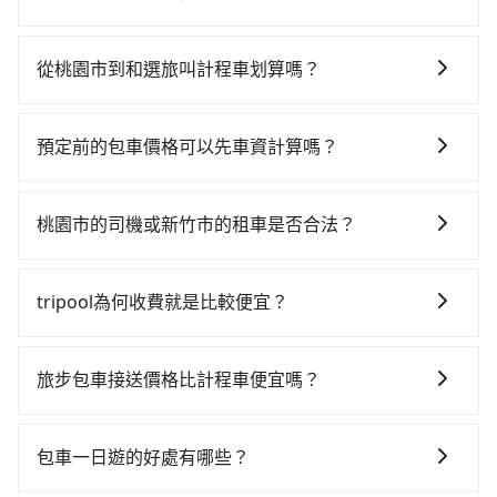
從最早06:49到23:21，過了末班車到清晨的時段，還是
如果你有台灣駕照且對自己駕駛技術有信心，且在車上
要找其他交通方案。假設從桃園市大園區前往最靠近的
時不需要閉目養神（因為要自己開車），最重要的是你
桃園高鐵站，叫一輛計程車花費約400元、車程約20分
從桃園市到和選旅叫計程車划算嗎？
當天就要來回，那在桃園路邊可隨租隨借的iRent應該是
鐘。抵達高鐵站後，步行進站、現場購票並於月台排隊
如選擇小黃直達，在桃園可以透過app叫車的有55688台
你最便宜選擇。註冊完iRent的app後，可以每小時
的時間約15分鐘，再乘坐9~11分鐘（平均10分）的高鐵
灣大車隊、Uber、Line Taxi、Yoxi等，如果在路邊攔不
$115~205承租小轎車，每公里再額外加收$3.2，從桃園
從桃園站前往新竹高鐵站，每人票價130元，再用5分鐘
預定前的包車價格可以先車資計算嗎？
到車，也可考慮打電話至附近的計程車隊，如大園義交
市（大園區）到和選旅的花費預估為$950~1,400（金額
出站、等待車站前排班的計程車，搭上小黃後約花30分
可以的，旅步的官網、APP提供24小時即時查價功能，
計程車、菓林計程車、游輝益自營計程車等叫車看看。
差異來自於平假日、車款差異、抵達目的地後多久原路
鐘、車費400元後，抵達和選旅 (新竹市東區) 的目的
無隱藏費用，讓您可以隨時掌握交通開支。
依照里程跳錶計算，價格約為1,535~1,800元間，若改選
返回），雖已將eTag和可能的每小時40元路邊停車費用
桃園市的司機或新竹市的租車是否合法？
地。全程加上轉車時間共1小時16分鐘，假設5位同行，
tripool的專車服務可再更便宜。雖然桃園市區到和選旅
預估進去，但額外的汽車保險與可能的罰單都需自付。
高鐵加轉乘之平均每人花費為450元。但如果全程使用
許多的Line群組或Facebook社團裡，有很多低價的白牌
的跳表小黃可能較為便宜，但當你們人數超過四位時，
再者，和運的iRent只提供最基本的車型，如Toyota
tripool並到府專車接送，則每人平均花費約320元，費
車、私家車或野雞車在招攬生意，這不僅是違法可能被
叫兩輛計程車的費用就貴了，改預約一輛tripool的九人
tripool為何收費就是比較便宜？
Yaris、Prius C、Vios這類乘坐體驗較差的車款，如果人
時47分鐘。選擇搭乘高鐵而不預約包車，不僅每人至少
警察臨檢並趕下車，出意外後保險公司更是不會提供任
座廂型車最高可省$1,500。
數超過四位，更是沒有較大的七人座或九人座可供選
額外負擔130元車資，而且更會額外浪費29分鐘在轉乘
對於平常就有在使用長程專車接送服務的乘客來說，第
何理賠，如果又遇到心術不正的司機，其犯罪行為可能
擇，而且無人租車最令人詬病的就是車況，打開車門才
與等車上，現在還不馬上來預約tripool！如果你是三人
一次使用tripool的會擔心價格比市價便宜不少，是不是
都無法監控或追查。最好別為了省小錢而冒上不必要的
旅步包車接送價格比計程車便宜嗎？
發現仍有上一組乘客遺留的垃圾或者撞凹的車門仍未被
以下要乘車，也可參考tripool的拼車共乘服務，最多可
因為司機素質比較差、車上會有煙味、或者車齡過大，
風險。而tripool雇用的司機、使用的車輛以及配合的車
修理，每一次租車都好像在開樂透一樣。另外，偶爾也
再節省50%的交通費用。
旅步的車資採固定費率與計程車需依行駛距離計費、且
但事實恰恰相反。tripool不僅有嚴密的篩選機制，定期
行，一定符合台灣法律規定，除了司機擁有合法的職業
會遇到明明已經預約了時間但上一位用戶卻遲遲尚未歸
遇塞車、停紅燈時等低速行駛時還需額外加價不同，旅
淘汰顧客評分較低的司機，且車輛均要求5年內新車，司
駕駛執照以及良民證外，車輛一定投保最高300萬乘客
包車一日遊的好處有哪些？
還，又或者要還車時卻偏偏找不到停車位，對於急著用
步費用比計程車低，且能讓您更能輕鬆掌握交通開支。
機也絕對不會在車內吸煙，於新冠肺炎期間也絕對全程
險。最好辨別叫的車是否合法，就看車牌的開頭，只要
車或者要載其他乘客的人來說就有不小的風險。最後，