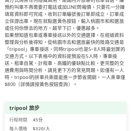
費方式與無任何隱藏費用，是國內外旅客的包車首選，讓
預約叫車不再需要打電話或加LINE問報價，只要花一分鐘
填寫資料即可完成，收到訂單編號後訂單即成立，訂單成
立保證出車。現在就點選黃色按鈕，輸入桃園市和和選旅
或任何你想去的地方，越早下訂，優惠越多。
如果想知道包車或專車接送以外的交通選擇，在經過資料
整理與分析後得知，從桃園市去和選旅最快的陸路交通是
「tripool」專車接送，同時tripool也是5~8人時最划算的
交通方式。以下表格中的資料是預設在5人時，專車接
送、租車自駕、計程車、高鐵的優缺點比較，更完整的交
通費用與時間分析，請見更下方的常見問題。如僅有一人
時，tripool的拼車共乘還能進一步節省開銷，一人乘車僅
$800（詳情請按黃色按鈕查詢）。
tripool 旅步
行程時間
45分
每人價格
$320/人