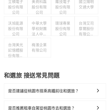
立積電子
美商科磊
羅技電子
國立陽明
股份有限
股份有限
股份有限
交通大學
公司
公司
公司
沃旭能源
中華大學
環球專業
台灣艾司
股份有限
學校財團
股份有限
摩爾股份
公司
法人中華
公司
有限公司
大學
台南分公
台灣美光
梅滙企業
司
記憶體股
有限公司
份有限公
司
和選旅 接送常見問題
是否建議從桃園市搭乘高鐵前往和選旅？
從桃園搭高鐵去和選旅絕非最佳選擇，高鐵較貴、費
時、轉車麻煩！桃園-新竹雖然一天最多時有61班車次，
是否推薦租車自駕從桃園市去和選旅？