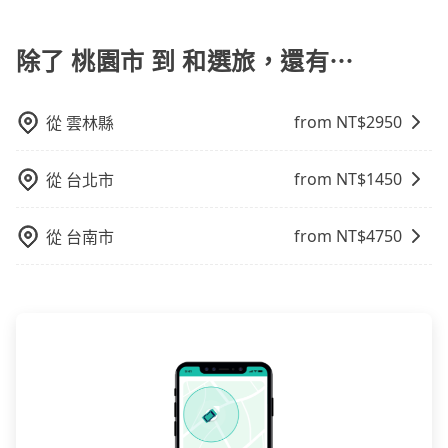
包車一日遊的好處很多，首先，包車可以依照自己的意
配戴口罩。tripool之所以能將價格壓在市價7~8折的主
不是R或T開頭的車，就一定是違法。
雖然路邊隨租隨還看似方便，但實際使用時還是有其區
願和需要來安排行程，其次，包車可以讓您更加深入地
因來自於自行研發的AI車輛調度演算法，能有效降低空
域的限制，實際可停靠的地點與你的上下車地點仍有段
體驗當地文化和風土人情，此外，包車還可以省去您自
除了 桃園市 到 和選旅，還有⋯
車率，也就是提高俗稱「回頭車」的比例。這不僅體現
距離，在遇到下雨天或者載行李時，就顯得非常不便。
己開車也無需擔心路線和交通的問題，更可以在舒適的
在成本的控制，更是在傳統旺季（年假、端午、中秋、
環境中專心欣賞當地美景和文化，讓您的旅程更加輕鬆
雙十等）能用更少的司機來服務更多的旅客，意味著使
from NT$
2950
從
雲林縣
自在。
用到不熟悉的司機或者轉單給其他車行的情況比同行更
低，如此便反應在服務品質的控管會更佳。但tripool網
站上的價格是動態的，一般來說越早預訂價格越優，且
from NT$
1450
從
台北市
保證前一天中午以前均可全額取消退費，如已經決定好
要從桃園市去和選旅，請儘早下訂以把握最划算的價
from NT$
4750
從
台南市
格。