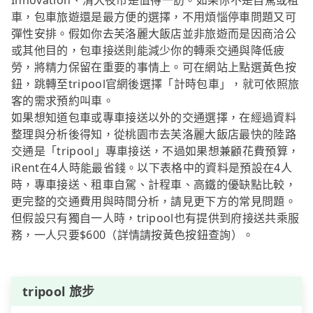
Innovation、清大夜市是值得一訪。如果你不是自駕或租
車，包車旅遊還是最方便的選擇，不用煩惱停車問題又可
彈性安排。假如你去芙洛麗大飯店並非旅遊而是因商洽公
或其他目的，包車接送則能減少你的轉乘交通與降低疲
勞，將精力保留在重要的事情上。可在網站上點選黃色按
鈕，跳轉至tripool官網後選擇「計時包車」，就可依照旅
客的需求預約叫車。
如果想知道包車或專車接送以外的交通選擇，在經過資料
整理與分析後得知，從桃園市去芙洛麗大飯店最快的陸路
交通是「tripool」專車接送，不過如果想兼顧花費預算，
iRent在4人時能最省錢。以下表格中的資料是預設在4人
時，專車接送、租車自駕、計程車、高鐵的優缺點比較，
更完整的交通費用與時間分析，請見更下方的常見問題。
但假設只有獨自一人時，tripool也有提供到府接送共乘服
務，一人只要$600（詳情請按黃色按鈕查詢）。
tripool 旅步