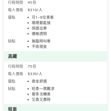
行程時間
45分
每人價格
$310/人
優點
可1~8位乘客
哪裡都能接
保證出車
價格透明
缺點
無臨時叫車
不收現金
高鐵
行程時間
75分
每人價格
$330/人
優點
乘坐舒適
缺點
旺季一票難求
需多次轉乘
又貴又費時
租車