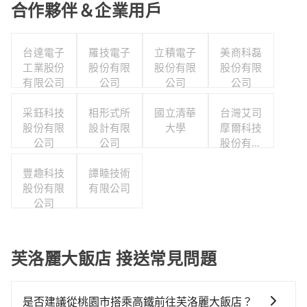
合作夥伴＆企業用戶
台達電子
羅技電子
立積電子
美商科磊
工業股份
股份有限
股份有限
股份有限
有限公司
公司
公司
公司
采鈺科技
相形式所
國立清華
台灣艾司
股份有限
設計有限
大學
摩爾科技
公司
公司
股份有限
公司
豐趣科技
譚睦技術
股份有限
有限公司
公司
芙洛麗大飯店 接送常見問題
是否建議從桃園市搭乘高鐵前往芙洛麗大飯店？