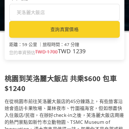
查詢真實價格
距離
：
59 公里
｜
旅程時間
：
47 分鐘
TWD
1239
TWD
1700
您的車資預估
桃園到芙洛麗大飯店 共乘$600 包車
$1240
在從桃園市前往芙洛麗大飯店的45分鐘路上，有些旅客沿
途會造訪卡果牧場、菓林夜市、竹圍福海宮，但如想盡快
入住飯店/民宿，在辦好check-in之後，芙洛麗大飯店周邊
的熱門景點如新竹市立動物園、TSMC Museum of