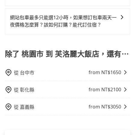
地區、價位、人數、特殊需求來搜尋適合的旅店與房
務，是絕大多數乘客出行的最佳選擇。
樣。另外，偶爾也會遇到明明已經預約了時間但上一位
當您的行程確定後，建議盡早預訂包車服務，因為旅步
型，更重要的是通常價格是官網的6~8折，如果又有加入
用戶卻遲遲尚未歸還，又或者要還車時卻偏偏找不到停
提供早鳥優惠，您越早預訂就能享有更優惠的價格。所
會員或者使用特定的信用卡，還可以累積點數做現金回
網站包車最多只能選12小時，如果想訂包車兩天一
車位，對於急著用車或者要載其他乘客的人來說就有不
以不妨趁早訂購，享受更划算的價格。
饋或未來換取免費的住房。台灣人常用的線上訂房平台
夜價格怎麼算？該如何訂購？能代訂住宿？
小的風險。最後，雖然路邊隨租隨還看似方便，但實際
有Booking.com、Agoda.com、Hotels.com、
使用時還是有其區域的限制，實際可停靠的地點與你的
旅步的包車服務是以一天一張訂單的方式計算，如果您
Expedia.com、Trip.com等。正常來說，線上刷卡付款
上下車地點仍有段距離，在遇到下雨天或者載行李時，
需要連續兩天的包車服務，可以在官網上分開預定兩天
完後預定就完成，事先不用電話確認空房，事後也不用
就顯得非常不便。
的行程。另外，目前旅步只提供接送服務，暫不提供代
除了 桃園市 到 芙洛麗大飯店，還有⋯
告知付款完畢，一切都能在網路上操作。但有些較冷門
訂住宿服務。
或規模較小的飯店，有可能再多平台同時上架而發生超
賣的現象，便有可能到了現場卻沒房可住的窘境，所以
from NT$
1650
從
台中市
在預定時要不選擇評分高、評論多的飯店，不然就是還
要再人工電話與飯店確認。預訂民宿方面，如不怕麻
煩，有些時候直接打電話問的價格可能比民宿訂房網來
from NT$
2100
從
彰化縣
得便宜，但缺點就是多數要匯款並再人工確認。假如不
介意多花一點錢省下這些瑣碎的事，台灣本土的AsiaYo
from NT$
3050
從
嘉義縣
或者國際Airbnb都值得推薦。