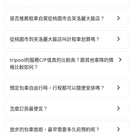
從桃園搭高鐵去芙洛麗大飯店絕非最佳選擇，高鐵較
貴、費時、轉車麻煩！桃園-新竹雖然一天最多時有61班
是否推薦租車自駕從桃園市去芙洛麗大飯店？
車次，從最早06:49到23:21，過了末班車到清晨的時
如果你有台灣駕照且對自己駕駛技術有信心，且在車上
段，還是要找其他交通方案。假設從桃園市大園區前往
時不需要閉目養神（因為要自己開車），最重要的是你
最靠近的桃園高鐵站，叫一輛計程車花費約400元、車程
從桃園市到芙洛麗大飯店叫計程車划算嗎？
當天就要來回，那在桃園路邊可隨租隨借的iRent應該是
約20分鐘。抵達高鐵站後，步行進站、現場購票並於月
如選擇小黃直達，在桃園可以透過app叫車的有55688台
你最便宜選擇。註冊完iRent的app後，可以每小時
台排隊的時間約15分鐘，再乘坐9~11分鐘（平均10分）
灣大車隊、Uber、Line Taxi、Yoxi等，如果在路邊攔不
$115~205承租小轎車，每公里再額外加收$3.2，從桃園
的高鐵從桃園站前往新竹高鐵站，每人票價130元，再用
tripool的服務C/P值真的比較高？跟其他車隊的價
到車，也可考慮打電話至附近的計程車隊，如菓林計程
市（大園區）到芙洛麗大飯店的花費預估為
5分鐘出站、等待車站前排班的計程車，搭上小黃後約花
格比較如何？
車、游輝益自營計程車、大園多元化計程車聯合車隊等
$950~1,400（金額差異來自於平假日、車款差異、抵達
30分鐘、車費400元後，抵達芙洛麗大飯店 (新竹市東區)
在服務品質許可下，乘客當然希望價格越便宜越好，而
叫車看看。依照里程跳錶計算，價格約為1,535~1,800元
目的地後多久原路返回），雖已將eTag和可能的每小時
的目的地。全程加上轉車時間共1小時16分鐘，假設4位
市場上稍具規模且合法經營的業者，有以短程與城市為
間，但如改預約tripool可省高達$600。綜合以上，無論
40元路邊停車費用預估進去，但額外的汽車保險與可能
預定包車自由行時，行程都可以隨便安排嗎？
同行，高鐵加轉乘之平均每人花費為330元。但如果全程
主的台灣大車隊、大都會、LINE Taxi、Uber，機場接送
在價格或服務品質上，tripool都是你從桃園市到芙洛麗
的罰單都需自付。再者，和運的iRent只提供最基本的車
使用tripool並到府專車接送，則每人平均花費約310
只要不超出您選用的用車時間及行程總公里數，且行程
則有肯驛、全鋒、格上租車、和運租車，包車旅遊則是
大飯店的最佳選擇。
型，如Toyota Yaris、Prius C、Vios這類乘坐體驗較差
元，費時47分鐘。選擇搭乘高鐵而不預約包車，不僅每
沒有到達海拔1500公里以上的山區，行程都是可以依照
KKDAY、KLOOK、叫車吧等。tripool旅步專注在長程
怎麼訂房最便宜？
的車款，如果人數超過四位，更是沒有較大的七人座或
人至少額外負擔20元車資，而且更會額外浪費29分鐘在
您的需求安排的。
單程接送與跨縣市計時包車，不論從哪邊去哪裡（當然
九人座可供選擇，而且無人租車最令人詬病的就是車
轉乘與等車上，現在還不馬上來預約tripool！如果你是
現在旅客預訂飯店已經很少透過旅行社，大多是透過
也包括桃園市去芙洛麗大飯店），全台保證出車。由於
況，打開車門才發現仍有上一組乘客遺留的垃圾或者撞
三人以下要乘車，也可參考tripool的拼車共乘服務，最
OTA (online travel agent) 來完成，除了可以快速依據
有高效的車輛調度能力，能以市價7~8折提供專車到府服
旅步的包車旅遊，最早需要多久前預約呢？
凹的車門仍未被修理，每一次租車都好像在開樂透一
多可再節省50%的交通費用。