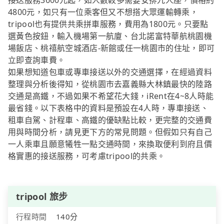
接送服務3600元起，如人數較多需要安排九人座，價格約
4800元，如只有一位乘客但又不想搭大眾運輸轉乘，
tripool也有提供共乘拼車服務，費用為1800元。只要點
選黃色按鈕，輸入機場第一航廈、台北諾富特華航桃園機
場飯店、桃禧航空城酒店-新館或任一桃園市的住址，即可
立即查詢車費。
如果想知道包車或專車接送以外的交通選擇，在經過資料
整理與分析後得知，從桃園市去嘉義縣大林鎮最快的陸路
交通是高鐵，不過如果不希望花大錢，iRent在4~8人時能
最省錢。以下表格中的資料是預設在4人時，專車接送、
租車自駕、計程車、高鐵的優缺點比較，更完整的交通費
用與時間分析，請見更下方的常見問題。但假如只有自己
一人乘車且願意犧牲一點交通時間，來換取便利到府且價
格實惠的接送服務，可考慮tripool的共乘。
tripool 旅步
行程時間
140分