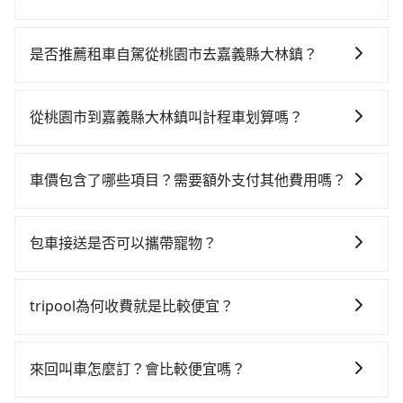
若要從桃園市區搭高鐵前往嘉義縣大林鎮，高鐵乘坐舒
適、省時、較貴！不過從最早一班車06:49到末班車
是否推薦租車自駕從桃園市去嘉義縣大林鎮？
22:15，桃園-雲林一天最多僅26班次，如果行程緊湊或
如果你有台灣駕照且對自己駕駛技術有信心，且在車上
趕不上末班車，那就該考慮預約專車接送。假設從桃園
時不需要閉目養神（因為要自己開車），最重要的是你
市大園區前往最靠近的桃園高鐵站，叫一輛計程車花費
從桃園市到嘉義縣大林鎮叫計程車划算嗎？
當天就要來回，那在桃園路邊可隨租隨借的iRent應該是
約400元、車程約20分鐘。抵達高鐵站後，步行進站、
如選擇小黃直達，在桃園可以透過app叫車的有55688台
你最便宜選擇。註冊完iRent的app後，可以每小時
現場購票並於月台排隊的時間約15分鐘，再乘坐56~66
灣大車隊、Uber、Line Taxi、Yoxi等，如果在路邊攔不
$115~205承租小轎車，每公里再額外加收$3.2，從桃園
分鐘（平均62分）的高鐵從桃園站前往雲林高鐵站，每
車價包含了哪些項目？需要額外支付其他費用嗎？
到車，也可考慮打電話至附近的計程車隊，如大園多元
市（大園區）到嘉義縣大林鎮的花費預估為
人票價780元，再用5分鐘出站、等待車站前排班的計程
官網上顯示的車價已經包含了租車、司機、高速公路過
化計程車聯合車隊、大園義交計程車、游輝益自營計程
$2,700~3,300（金額差異來自於平假日、車款差異、抵
車，搭上小黃後約花25分鐘、車費500元後，抵達嘉義
路費、油資、保險、小費，司機的餐費與住宿費不需要
車等叫車看看。依照里程跳錶計算，價格約為
達目的地後多久原路返回），雖已將eTag和可能的每小
包車接送是否可以攜帶寵物？
縣大林鎮 (嘉義縣大林鎮) 的目的地。全程加上轉車時間
乘客負擔，沒有其他巧令名目的隱藏費用，網站上看到
5,360~6,400元間，但如改預約tripool可省高達
時40元路邊停車費用預估進去，但額外的汽車保險與可
共2小時7分鐘，假設4位同行，高鐵加轉乘之平均每人花
可以的，tripool 旅步提供「寵物友善車」服務，只要在
的價格皆為真實價格。
$2,800。但如果要考慮到回程，嘉義縣僅有合法計程車
能的罰單都需自付。再者，和運的iRent只提供最基本的
費為1,010元。但如果全程使用tripool並到府專車接
預定時特別勾選，是可以讓置入提籠或提袋內的中小型
約330輛，數量約為桃園市的5%、密度僅雙北的0.4%，
tripool為何收費就是比較便宜？
車型，如Toyota Yaris、Prius C、Vios這類乘坐體驗較
送，則每人平均花費約910元，費時2小時21分鐘。長距
寵物同行。且為了行程安全，請勿將寵物抱出來或置於
其叫車的難度是雙北市的240倍。綜合以上，無論在價格
差的車款，如果人數超過四位，更是沒有較大的七人座
離移動確實搭乘高鐵可以比坐車快14分鐘，但卻要額外
對於平常就有在使用長程專車接送服務的乘客來說，第
座椅上，以確保行程順利進行。
或服務品質上，tripool都是你從桃園市到嘉義縣大林鎮
或九人座可供選擇，而且無人租車最令人詬病的就是車
支出約400元的交通費，所以對於不是這麼趕時間的人來
一次使用tripool的會擔心價格比市價便宜不少，是不是
來回叫車怎麼訂？會比較便宜嗎？
的最佳選擇。
況，打開車門才發現仍有上一組乘客遺留的垃圾或者撞
說，預約tripool還是比較划算的。如果你是三人以下要
因為司機素質比較差、車上會有煙味、或者車齡過大，
凹的車門仍未被修理，每一次租車都好像在開樂透一
乘車，也可參考tripool的拼車共乘服務，最多可再節省