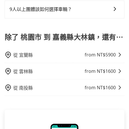
為了乘客未來可能的訂單修改或取消，每筆訂單只含一
但事實恰恰相反。tripool不僅有嚴密的篩選機制，定期
樣。另外，偶爾也會遇到明明已經預約了時間但上一位
50%的交通費用。
趟車的資訊，所以如果需要來回叫車，請分兩筆訂單預
淘汰顧客評分較低的司機，且車輛均要求5年內新車，司
9人以上團體該如何選擇車輛？
用戶卻遲遲尚未歸還，又或者要還車時卻偏偏找不到停
定。至於價格已經市場最優惠，並無特別針對來回車趟
機也絕對不會在車內吸煙，於新冠肺炎期間也絕對全程
車位，對於急著用車或者要載其他乘客的人來說就有不
在Line群組或Facebook社團裡，有司機標榜能提供乘坐
做額外折扣，但如果手上有優惠代碼，歡迎直接使用，
配戴口罩。tripool之所以能將價格壓在市價7~8折的主
小的風險。最後，雖然路邊隨租隨還看似方便，但實際
9人以上之廂型車，其實屬違法。在現行法律下，營業小
不限單程或來回。
因來自於自行研發的AI車輛調度演算法，能有效降低空
使用時還是有其區域的限制，實際可停靠的地點與你的
客車最多座位數量就是9人，如扣掉司機就只能乘坐8位
除了 桃園市 到 嘉義縣大林鎮，還有⋯
車率，也就是提高俗稱「回頭車」的比例。這不僅體現
上下車地點仍有段距離，在遇到下雨天或者載行李時，
乘客，如果要10人以上就是營業大客車的範疇，也就是
在成本的控制，更是在傳統旺季（年假、端午、中秋、
就顯得非常不便。
中型巴士或大型遊覽車。非法改裝的車輛，不僅與車輛
雙十等）能用更少的司機來服務更多的旅客，意味著使
from NT$
5900
從
宜蘭縣
行照不符，連司機的駕照都會不符。在路上被警察盤查
用到不熟悉的司機或者轉單給其他車行的情況比同行更
請下車終止行程事小，如果發生意外，保險公司可不予
低，如此便反應在服務品質的控管會更佳。但tripool網
賠償就事大了。千萬別為了省小錢而把朋友親人的安全
站上的價格是動態的，一般來說越早預訂價格越優，且
from NT$
1600
從
雲林縣
給賭上。通常人數沒有超過10位，建議預約一台九人座
保證前一天中午以前均可全額取消退費，如已經決定好
與一台小轎車比較划算，如人數超過12位就一定是叫一
要從桃園市去嘉義縣大林鎮，請儘早下訂以把握最划算
from NT$
1600
從
南投縣
台中巴比較方便。但也有例外，比方說有些山區或路段
的價格。
是禁止大客車通行的，建議在預定時最好先與車行或平
台確認。