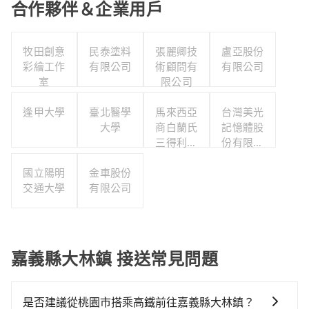
合作夥伴＆企業用戶
牧田創意
民泰塗料
張麗卿技
盧亞股份
彩繪工作
有限公司
術顧問有
有限公司
室
限公司
逢甲大學
臺北醫學
馬來西亞
台灣美光
大學
商白蘭氏
記憶體股
三得利股
份有限公
份有限公
司
國立陽明
金車股份
司台灣分
交通大學
有限公司
公司
嘉義縣大林鎮 接送常見問題
是否建議從桃園市搭乘高鐵前往嘉義縣大林鎮？