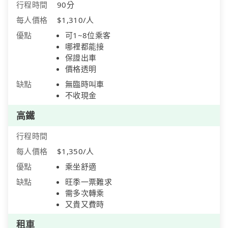
行程時間
90分
每人價格
$1,310/人
優點
可1~8位乘客
哪裡都能接
保證出車
價格透明
缺點
無臨時叫車
不收現金
高鐵
行程時間
每人價格
$1,350/人
優點
乘坐舒適
缺點
旺季一票難求
需多次轉乘
又貴又費時
租車