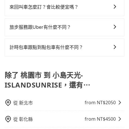
數量約為桃園市的15%、密度僅雙北的0.9%，其叫車的
較差的車款，如果人數超過四位，更是沒有較大的七人
浪費56分鐘在轉乘與等車上，現在還不馬上來預約
預定時特別勾選，是可以讓置入提籠或提袋內的中小型
的等待時間，收取額外費用是必要的補償。
難度是雙北市的120倍。綜合以上，無論在價格或服務品
來回叫車怎麼訂？會比較便宜嗎？
座或九人座可供選擇，而且無人租車最令人詬病的就是
tripool！如果你是獨自一人乘車，也可參考tripool的拼
寵物同行。且為了行程安全，請勿將寵物抱出來或置於
質上，tripool都是你從桃園市到小島天光-
車況，打開車門才發現仍有上一組乘客遺留的垃圾或者
車共乘服務，最多可再節省50%的交通費用。
為了乘客未來可能的訂單修改或取消，每筆訂單只含一
座椅上，以確保行程順利進行。
ISLANDSUNRISE的最佳選擇。
撞凹的車門仍未被修理，每一次租車都好像在開樂透一
趟車的資訊，所以如果需要來回叫車，請分兩筆訂單預
旅步服務跟Uber有什麼不同？
樣。另外，偶爾也會遇到明明已經預約了時間但上一位
定。至於價格已經市場最優惠，並無特別針對來回車趟
用戶卻遲遲尚未歸還，又或者要還車時卻偏偏找不到停
tripool 旅步具備以下特色： (1) 採事前預約制。 (2) 在
做額外折扣，但如果手上有優惠代碼，歡迎直接使用，
車位，對於急著用車或者要載其他乘客的人來說就有不
中長程提供最優惠的價格。 (3) 全台服務，不分城市與郊
不限單程或來回。
計時包車跟點到點包車有什麼不同？
小的風險。最後，雖然路邊隨租隨還看似方便，但實際
區。 (4) 有較為嚴謹的乘車時間與取消政策。
使用時還是有其區域的限制，實際可停靠的地點與你的
計時包車和點到點包車都是包車服務的形式，但有一些
上下車地點仍有段距離，在遇到下雨天或者載行李時，
不同之處： 計時包車：計時包車是按照用車時間來計
就顯得非常不便。
費，通常以每小時為單位，客戶可以根據自己的需要預
除了 桃園市 到 小島天光-
定一定時間的包車服務。這種服務適用於需要在城市內
ISLANDSUNRISE，還有⋯
多個地點間來回穿梭的客戶，例如市區觀光、商務差旅
等。 點到點包車：點到點包車是按照里程和目的地來計
費，客戶可以預先告知出發地點A到目的地B，會根據路
from NT$
2050
從
新北市
線和里程來計算費用。這種服務通常適用於單程或從一
個城市到另一個城市的長途包車。
from NT$
4500
從
彰化縣