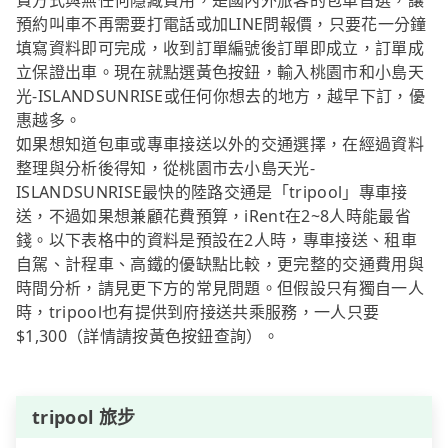
費方式與無任何隱藏費用，是國內外旅客的包車首選，讓
預約叫車不再需要打電話或加LINE問報價，只要花一分鐘
填寫資料即可完成，收到訂單編號後訂單即成立，訂單成
立保證出車。現在就點選黃色按鈕，輸入桃園市和小島天
光-ISLANDSUNRISE或任何你想去的地方，越早下訂，優
惠越多。
如果想知道包車或專車接送以外的交通選擇，在經過資料
整理與分析後得知，從桃園市去小島天光-
ISLANDSUNRISE最快的陸路交通是「tripool」專車接
送，不過如果想兼顧花費預算，iRent在2~8人時能最省
錢。以下表格中的資料是預設在2人時，專車接送、租車
自駕、計程車、高鐵的優缺點比較，更完整的交通費用與
時間分析，請見更下方的常見問題。但假設只有獨自一人
時，tripool也有提供到府接送共乘服務，一人只要
$1,300（詳情請按黃色按鈕查詢）。
tripool 旅步