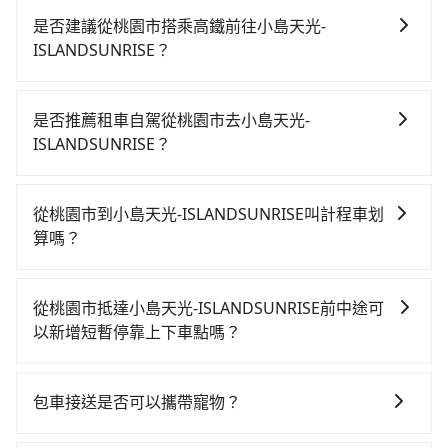
是否建議從桃園市搭乘高鐵前往小島天光-
ISLANDSUNRISE？
若要從桃園市區搭高鐵前往小島天光-
ISLANDSUNRISE，高鐵較貴、費時、轉車麻煩！從最早
是否推薦租車自駕從桃園市去小島天光-
06:49一直到23:24，桃園-南港一天最多有72班次高鐵可
ISLANDSUNRISE？
搭乘。假設從桃園市大園區前往最靠近的桃園高鐵站，
如果你有台灣駕照且對自己駕駛技術有信心，且在車上
叫一輛計程車花費約400元、車程約20分鐘。抵達高鐵
時不需要閉目養神（因為要自己開車），最重要的是你
站後，步行進站、現場購票並於月台排隊的時間約15分
從桃園市到小島天光-ISLANDSUNRISE叫計程車划
當天就要來回，那在桃園路邊可隨租隨借的iRent應該是
鐘，再乘坐27~34分鐘（平均32分）的高鐵從桃園站前
算嗎？
你最便宜選擇。註冊完iRent的app後，可以每小時
往南港高鐵站，每人票價200元，再用10分鐘出站、等
如選擇小黃直達，在桃園可以透過app叫車的有55688台
$115~205承租小轎車，每公里再額外加收$3.2，從桃園
待車站前排班的計程車，搭上小黃後約花70分鐘、車費
灣大車隊、Uber、Line Taxi、Yoxi等，如果在路邊攔不
市（大園區）到小島天光-ISLANDSUNRISE的花費預估
1,900元後，抵達小島天光-ISLANDSUNRISE (宜蘭縣冬
從桃園市抵達小島天光-ISLANDSUNRISE前中途可
到車，也可考慮打電話至附近的計程車隊，如游輝益自
為$1,550~2,050（金額差異來自於平假日、車款差異、
山鄉) 的目的地。全程加上轉車時間共2小時24分鐘，假
以新增短暫停靠上下車點嗎？
營計程車、大園多元化計程車聯合車隊、大園義交計程
抵達目的地後多久原路返回），雖已將eTag和可能的每
設2位同行，高鐵加轉乘之平均每人花費為1,350元。但
tripool有提供多點上下車接送服務，線上預約從桃園市
車等叫車看看。依照里程跳錶計算，價格約為
小時40元路邊停車費用預估進去，但額外的汽車保險與
如果全程使用tripool並到府專車接送，則每人平均花費
前往小島天光-ISLANDSUNRISE的途中可備註加點。每
2,885~3,500元間，但如改預約tripool可省高達$900。
可能的罰單都需自付。再者，和運的iRent只提供最基本
包車接送是否可以攜帶寵物？
約1,310元，費時1小時28分鐘。選擇搭乘高鐵而不預約
個加點位置，前後額外里程數5公里內加收200元。雖然
但如果要考慮到回程，宜蘭縣僅有合法計程車約750輛，
的車型，如Toyota Yaris、Prius C、Vios這類乘坐體驗
包車，不僅每人至少額外負擔40元車資，而且更會額外
可以的，tripool 旅步提供「寵物友善車」服務，只要在
可能有些路線完全順路，但是司機多點停靠就會有額外