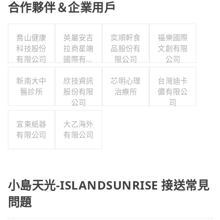
合作夥伴＆企業用戶
喬山健康
英屬安吉
奕順軒食
福樂國際
科技股份
拉商星端
品股份有
文創有限
有限公司
國際有限
限公司
公司
公司台灣
新南大中
欣技資訊
分公司
芯明心理
台灣迪卡
醫診所
股份有限
治療所
儂有限公
公司
司
宜東紙器
大乙海外
有限公司
有限公司
小島天光-ISLANDSUNRISE 接送常見
問題