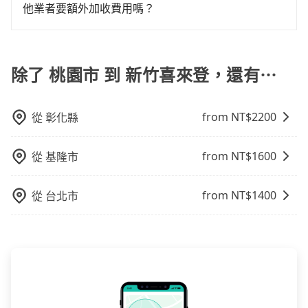
格試算，價格清楚透明且沒有隱藏費用。
不必擔心停車位的問題。但是，計程車的費用相對較
他業者要額外加收費用嗎？
高，車輛選擇不如包車多，且大都屬短程接駁為主。
旅步的包車服務非常方便，您可以在不同縣市下車。對
於偏遠地區，我們提供的價格已經包含了所有基本的費
用，不會像其他業者那樣收取額外費用。但如果您需要
除了 桃園市 到 新竹喜來登，還有⋯
前往的地點屬於高海拔山區等特殊地點，就可能會需要
支付額外的費用，不過別擔心，您可以透過旅步官網查
from NT$
2200
從
彰化縣
詢到具體的費用。
from NT$
1600
從
基隆市
from NT$
1400
從
台北市