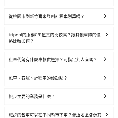
次，從最早06:49到23:21，過了末班車到清晨的時段，
雖然從桃園市到新竹喜來登可以選擇租車自駕，但花費
還是要找其他交通方案。假設從桃園市大園區前往最靠
可能不小。租車公司一般以天為單位計費，小轎車如
近的桃園高鐵站，叫一輛計程車花費約400元、車程約
從桃園市到新竹喜來登叫計程車划算嗎？
Toyota Yaris、Nissan Kicks，一天租金$1,500起，九
20分鐘。抵達高鐵站後，步行進站、現場購票並於月台
如選擇小黃直達，在桃園可以透過app叫車的有55688台
人座如Hyundai Staria或Volkswagen T6，一天租金約
排隊的時間約15分鐘，再乘坐9~11分鐘（平均10分）的
灣大車隊、Uber、Line Taxi、Yoxi等，如果在路邊攔不
$4,500，油錢（每公里約3元）、eTag（每公里約1
高鐵從桃園站前往新竹高鐵站，每人票價130元，再用5
tripool的服務C/P值真的比較高？跟其他車隊的價
到車，也可考慮打電話至附近的計程車隊，如大園義交
元）、路邊停車（每小時約40元）、保險費、罰單另
分鐘出站，最後再根據距離的遠近或者天候狀況，決定
格比較如何？
計程車、游輝益自營計程車、菓林計程車等叫車看看。
計。由於絕大多數的租車公司都沒法提供甲租乙還的服
是步行一段路或者搭乘公車抵達最終的目的地。全程加
在服務品質許可下，乘客當然希望價格越便宜越好，而
依照里程跳錶計算，價格約為1,435~1,700元間，但如改
務，所以要不當天就需往返桃園市與新竹喜來登，不然
上轉車時間共50分鐘，假設4位同行，高鐵加轉乘之平均
市場上稍具規模且合法經營的業者，有以短程與城市為
預約tripool可省高達$800。但如果要考慮到回程，新竹
就是需要一次租用多天，如此預計小轎車的花費至少
租車代駕有什麼車款供選擇？可指定九人座嗎？
每人花費為230元。但如果全程使用tripool並到府專車
主的台灣大車隊、大都會、LINE Taxi、Uber，機場接送
縣僅有合法計程車約730輛，數量約為桃園市的15%、密
$2,200、九人座$5,200起。透過app預約tripool的單程
接送，則每人平均花費約220元，費時45分鐘。選擇搭
tripool提供的車型以五人座小轎車、休旅車與九人座箱
則有肯驛、全鋒、格上租車、和運租車，包車旅遊則是
度僅雙北的1.3%，其叫車的難度是雙北市的80倍。綜合
專車接送才是前往最便宜方便的選擇。
乘高鐵而不預約包車，不僅每人至少額外負擔10元車
型車為主，車款品牌以豐田Toyota、福特Ford、福斯
KKDAY、KLOOK、叫車吧等。tripool旅步專注在長程
以上，無論在價格或服務品質上，tripool都是你從桃園
包車、客運、計程車的優缺點？
資，而且更會額外浪費5分鐘在轉乘與等車上，現在還不
VW為主，其中也有少量進口車像凌志Lexus、特斯拉
單程接送與跨縣市計時包車，不論從哪邊去哪裡（當然
市到新竹喜來登的最佳選擇。
馬上來預約tripool！如果你是三人以下要乘車，也可參
包車：能提供客製化的交通方式，您可以自由安排行程
Tesla、賓士Benz等高級車款。全部五年內合法營業用
也包括桃園市去新竹喜來登），全台保證出車。由於有
考tripool的拼車共乘服務，最多可再節省50%的交通費
上、下車，不需與旅客共乘。但通常需要提前預約。 客
車，百分百無菸車，乘客均有最高500萬乘客險。如果有
高效的車輛調度能力，能以市價7~8折提供專車到府服
旅步主要的業務是什麼？
用。
運：最經濟實惠的交通方式，通常有固定的路線和時間
特殊需求或人數較多，需要大T保母車、20人座中巴、
務，是絕大多數乘客出行的最佳選擇。
旅步主要的業務是為旅客提供包車旅遊或專車接送服
表。不必擔心自己開車的安全風險。但是客運的班次和
40人座大巴或遊覽車，可特別填單並另外報價。
務，依據旅客的需求來安排。旅客可立即在官網進行價
行車路線可能不太頻繁。 計程車：可以隨叫隨到，並且
旅步的包車可以在不同縣市下車？偏遠地區會像其