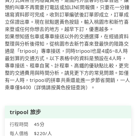
費方式與無任何隱藏費用，是國內外旅客的包車首選，讓
預約叫車不再需要打電話或加LINE問報價，只要花一分鐘
填寫資料即可完成，收到訂單編號後訂單即成立，訂單成
立保證出車。現在就點選黃色按鈕，輸入桃園市和新竹喜
來登或任何你想去的地方，越早下訂，優惠越多。
如果想知道包車或專車接送以外的交通選擇，在經過資料
整理與分析後得知，從桃園市去新竹喜來登最快的陸路交
通是「tripool」專車接送，同時tripool也是4或6~8人時
最划算的交通方式。以下表格中的資料是預設在4人時，
專車接送、租車自駕、計程車、高鐵的優缺點比較，更完
整的交通費用與時間分析，請見更下方的常見問題。如僅
有一人時，tripool的拼車共乘還能進一步節省開銷，一人
乘車僅$400（詳情請按黃色按鈕查詢）。
tripool 旅步
行程時間
45分
每人價格
$220/人