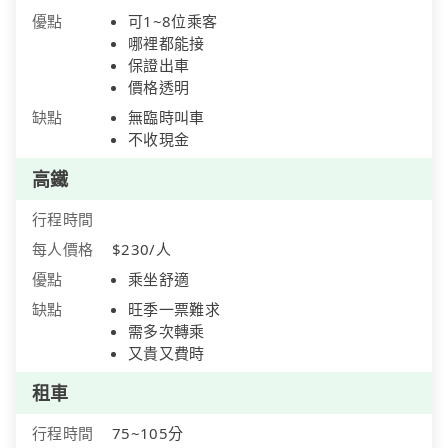
優點
可1~8位乘客
哪裡都能接
保證出車
價格透明
缺點
無臨時叫車
不收現金
高鐵
行程時間
每人價格
$230/人
優點
乘坐舒適
缺點
旺季一票難求
需多次轉乘
又貴又費時
租車
行程時間
75~105分