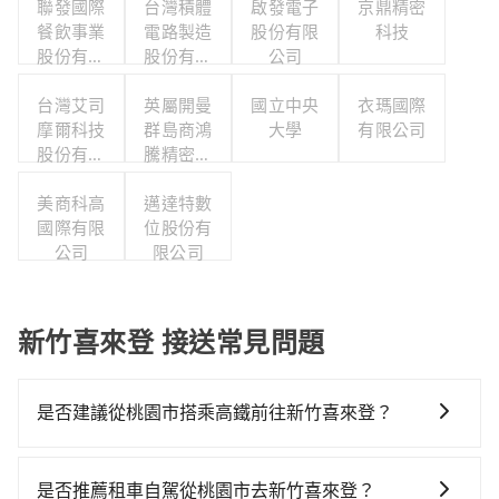
聯發國際
台灣積體
啟發電子
京鼎精密
餐飲事業
電路製造
股份有限
科技
股份有限
股份有限
公司
公司
公司
台灣艾司
英屬開曼
國立中央
衣瑪國際
摩爾科技
群島商鴻
大學
有限公司
股份有限
騰精密科
公司
技股份有
美商科高
限公司台
邁達特數
國際有限
灣分公司
位股份有
公司
限公司
新竹喜來登 接送常見問題
是否建議從桃園市搭乘高鐵前往新竹喜來登？
從桃園搭高鐵去新竹喜來登絕非最佳選擇，高鐵較貴、
費時、轉車麻煩！桃園-新竹雖然一天最多時有61班車
是否推薦租車自駕從桃園市去新竹喜來登？