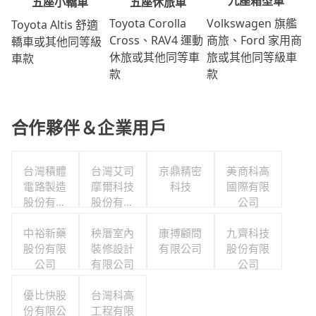
九座箱型車
五座休旅車
五座小轎車
Volkswagen 旗艦
Toyota Corolla
Toyota Altis 舒適
商旅、Ford 家用商
Cross、RAV4 運動
轎車或其他同等級
旅或其他同等級車
休旅或其他同等車
車款
款
款
合作夥伴＆企業用戶
台灣積體
台灣艾司
京鼎精密
美商科高
電路製造
摩爾科技
科技
國際有限
股份有限
股份有限
公司
公司
公司
中裕新藥
秧厝室內
康搏顧問
九齊科技
股份有限
裝修設計
有限公司
股份有限
公司
有限公司
公司
優比快股
台灣科高
份有限公
工程有限