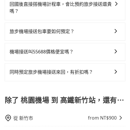
前透過官網的線上客服告知，我方會盡力協助重新安排
1,435~1,700元間，若改選tripool的專車服務可再更便
險與可能的罰單都需自付。再者，和運的iRent只提供最
回國後直接搭機場計程車，會比預約旅步接送還貴
比預約專車省錢，但卻須額外耗費5分鐘在交通時間上，
車輛，讓乘客能落地後順利離開機場。但如事先沒有告
宜。但如果要考慮到回程，新竹縣僅有合法計程車約730
基本的車型，如Toyota Yaris、Prius C、Vios這類乘坐
嗎？
所以如果你是一秒鐘幾十萬上下的商務人士，又或者深
知而是司機抵達機場後才發現旅客入境時間有耽誤，
輛，數量約為桃園市的15%、密度僅雙北的1.3%，其叫
體驗較差的車款，如果人數超過四位，更是沒有較大的
夜時分想趕緊回家休息的旅客，多花一點錢能讓你旅程
這取決於您的目的地和搭乘的時間。在某些情況下，搭
tripool依舊會改派司機，但就不能保證旅客一出關即有
車的難度是雙北市的80倍。綜合以上，無論在價格或服
七人座或九人座可供選擇，而且無人租車最令人詬病的
更舒適些。再者，如人數更多，預約tripool所平均攤提
乘機場計程車可能比預約旅步接送更貴，特別是在旅遊
車輛可以搭乘。如班機被迫取消且在原預定上飛機時間
務品質上，tripool都是你從桃園機場到高鐵新竹站的最
旅步機場接送包車要如何預定？
就是車況，打開車門才發現仍有上一組乘客遺留的垃圾
下來的每人價格價格還會更便宜划算。如果你僅有兩位
旺季、連續假期或尖峰時間。因為機場計程車可能會加
前通知我方，可提供全額退款或免費改期。如班機航行
佳選擇。
或者撞凹的車門仍未被修理，每一次租車都好像在開樂
乘車，也可參考tripool的拼車共乘服務，最多可再節省
預定旅步機場接送包車非常簡單。您可以通過旅步官網
收額外的附加費用。再加上如果您需要在行程中多次轉
時間減少而提前落地，可在落地後直接與司機電話聯
透一樣。另外，偶爾也會遇到明明已經預約了時間但上
50%的交通費用。
或APP進行預定。 步驟如下： 1.輸入上車和下車地點。
移或停留，搭乘機場計程車的費用可能會更高。因此，
繫，司機只要車上無乘客或已經在機場周邊，會盡快配
機場接送叫55688價格便宜嗎？
一位用戶卻遲遲尚未歸還，又或者要還車時卻偏偏找不
2.選擇乘車人數和行李數量。 3.選擇適合的車型並查看
預約旅步接送可能是一個更經濟實惠的選擇。
合旅客乘車。
到停車位，對於急著用車或者要載其他乘客的人來說就
由於絕大多數的計程車只能送機、不能接機，以至於像
報價。 4.選擇日期和時間，並填寫乘客資訊和航班資
有不小的風險。最後，雖然路邊隨租隨還看似方便，但
55688、大都會、Yoxi、Uber等計程車，將乘客送到機
訊。 5.完成付款，預定成功後會收到確認信件
同時預定旅步機場接送來回，有折扣嗎？
實際使用時還是有其區域的限制，實際可停靠的地點與
場後，勢必需要空車返回，這也是叫計程車送機費用居
你的上下車地點仍有段距離，在遇到下雨天或者載行李
有的，旅步有提供來回預定優惠。您可以在預定去程的
高不下的原因。當然還是有一些特殊情況下，適合旅客
時，就顯得非常不便。
同時，勾選「 預定來回，價錢更優惠」選項，系統會在
叫小黃，比方說距離機場不遠（20公里以內）、臨時需
您完成去程訂單的同時，寄送95折的優惠碼到您的信
除了 桃園機場 到 高鐵新竹站，還有⋯
要前往機場或被原本預約好的車輛放鳥。但反過來說，
箱，您可再使用此優惠碼預定您的回程。
如果你所在地點偏遠或者在深夜時段需要叫車，這時候
就很可能根本叫不到車。如非上述情況，一般仍建議旅
from NT$
900
從
新竹市
客先上網預約機場接送，以免承擔不必要的風險。