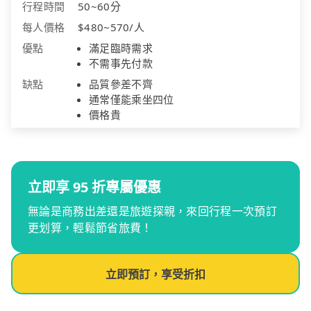
行程時間
50~60分
每人價格
$480~570/人
優點
滿足臨時需求
不需事先付款
缺點
品質參差不齊
通常僅能乘坐四位
價格貴
立即享 95 折專屬優惠
無論是商務出差還是旅遊探親，來回行程一次預訂
更划算，輕鬆節省旅費！
立即預訂，享受折扣