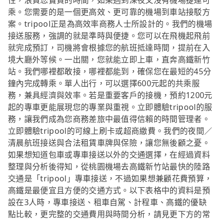
性，浪費您寶貴的時間，如果遇到深夜又沒有機場捷運可
乘。您需要的是一個更高效、更可靠的機場到車站接駁方
案。tripool正是為高效率商務人士所設計的。我們的機場
接送服務，強調的就是準時與便捷。您可以在飛機起飛前
就完成預訂，司機將會根據您的航班抵達時間，提前在入
境大廳外等候。一出關，您就能立即上車，直奔高鐵新竹
站。我們哪裡都敢接，哪裡都能到，確保您在最短的45分
鐘內完成轉乘。單人出行，可以選擇600元起的共乘服
務，兼具經濟與效率。若是重要客戶的接機，預約1200元
起的專車更能展現您的專業與重視。立即體驗tripool的服
務，讓我們成為您商務差旅中最值得信賴的時間管理者。
立即體驗tripool的可線上刷卡或超商繳費。我們的夜間／
清晨航班接送與合法租賃車牌與保險，讓您無後顧之憂。
如果想知道包車或專車接送以外的交通選擇，在經過資料
整理與分析後得知，從桃園機場去高鐵新竹站最快的陸路
交通是「tripool」專車接送，不過如果想兼顧花費預算，
高鐵是最便宜且方便的交通方式。以下表格中的資料是預
設在3人時，專車接送、租車自駕、計程車、高鐵的優缺
點比較，更完整的交通費用與時間分析，請見更下方的常