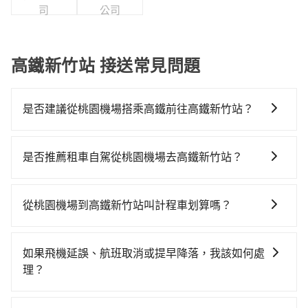
司
公司
高鐵新竹站 接送常見問題
是否建議從桃園機場搭乘高鐵前往高鐵新竹站？
若要從桃園機場搭高鐵前往高鐵新竹站，高鐵便宜、費
時、轉車麻煩！從最早06:49一直到23:21，桃園-新竹一
是否推薦租車自駕從桃園機場去高鐵新竹站？
天最多有61班次高鐵可搭乘。假設從桃園機場 (桃園市大
如果你有台灣駕照且對自己駕駛技術有信心，且需要絕
園區) 前往最靠近的桃園高鐵站，叫一輛計程車花費約
對的時間彈性，最重要的是你當天就要來回，那在桃園
400元、車程約20分鐘。抵達高鐵站後，步行進站、現
從桃園機場到高鐵新竹站叫計程車划算嗎？
路邊可隨租隨借的iRent應該是你最便宜選擇。註冊完
場購票並於月台排隊的時間約15分鐘，再乘坐9~11分鐘
如選擇小黃直達，在桃園可以透過app叫車的有55688台
iRent的app後，可以每小時$115~205承租小轎車，每
（平均10分）的高鐵從桃園站前往新竹高鐵站，每人票
灣大車隊、Uber、Line Taxi、Yoxi等，如果在路邊攔不
公里再額外加收$3.2，從桃園機場到高鐵新竹站的花費
價130元，再用5分鐘出站。全程加上轉車時間共50分
如果飛機延誤、航班取消或提早降落，我該如何處
到車，也可考慮打電話至桃園機場附近的計程車隊，如
預估為$900~1,350（金額差異來自於平假日、車款差
鐘，假設3位同行，高鐵加轉乘之平均每人花費為260
理？
菓林計程車、大園多元化計程車聯合車隊、大園義交計
異、抵達目的地後多久原路返回），雖已將eTag和可能
元。但如果全程使用tripool並到府專車接送，則每人平
如遇到班機預計抵達時間延後或提前者，可在搭乘飛機
程車等叫車看看。依照里程跳錶計算，價格約為
的每小時40元路邊停車費用預估進去，但額外的汽車保
均花費約440元，費時45分鐘。雖然搭乘高鐵單人車費