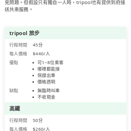
見問題。但假設只有獨自一人時，tripool也有提供到府接
送共乘服務。
tripool 旅步
行程時間
45分
每人價格
$440/人
優點
可1~8位乘客
哪裡都能接
保證出車
價格透明
缺點
無臨時叫車
不收現金
高鐵
行程時間
50分
每人價格
$260/人