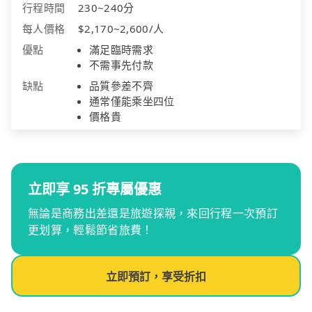
行程時間
230~240分
每人價格
$2,170~2,600/人
優點
滿足臨時需求
不需事先付款
缺點
品質參差不齊
通常僅能乘坐四位
價格貴
立即享 95 折專屬優惠
無論是商務出差還是旅遊探親，來回行程一次預訂
更划算，輕鬆節省旅費！
立即預訂，享受折扣