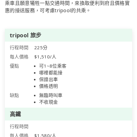
乘車且願意犧牲一點交通時間，來換取便利到府且價格實
惠的接送服務，可考慮tripool的共乘。
tripool 旅步
行程時間
225分
每人價格
$1,510/人
優點
可1~8位乘客
哪裡都能接
保證出車
價格透明
缺點
無臨時叫車
不收現金
高鐵
行程時間
每人價格
$1,580/人