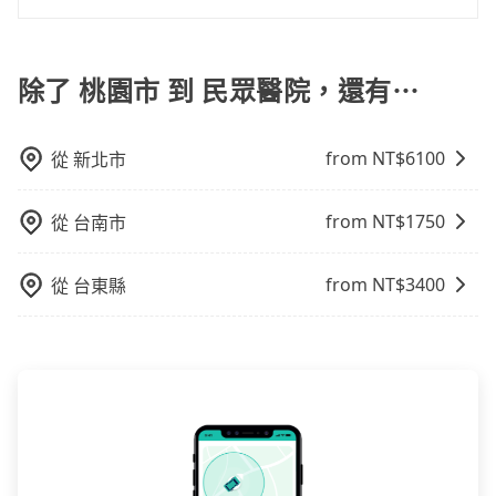
費，通常以每小時為單位，客戶可以根據自己的需要預
行照不符，連司機的駕照都會不符。在路上被警察盤查
如果您沒有車，想要出門旅遊，最好的替代交通方式要
定一定時間的包車服務。這種服務適用於需要在城市內
請下車終止行程事小，如果發生意外，保險公司可不予
看您旅遊的目的地而定。您可以善用大眾運輸，例如：
多個地點間來回穿梭的客戶，例如市區觀光、商務差旅
賠償就事大了。千萬別為了省小錢而把朋友親人的安全
公車、捷運、客運等，或者考慮租車。如果您想要更便
除了 桃園市 到 民眾醫院，還有⋯
等。 點到點包車：點到點包車是按照里程和目的地來計
給賭上。通常人數沒有超過10位，建議預約一台九人座
利的出行方式，您也可以選擇使用像是旅步提供的包車
費，客戶可以預先告知出發地點A到目的地B，會根據路
與一台小轎車比較划算，如人數超過12位就一定是叫一
服務，由專人到府接送，讓您更加輕鬆自在。
線和里程來計算費用。這種服務通常適用於單程或從一
台中巴比較方便。但也有例外，比方說有些山區或路段
from NT$
6100
從
新北市
個城市到另一個城市的長途包車。
是禁止大客車通行的，建議在預定時最好先與車行或平
台確認。
from NT$
1750
從
台南市
from NT$
3400
從
台東縣