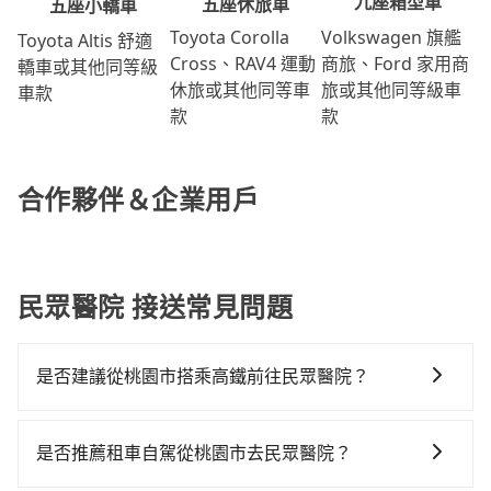
九座箱型車
五座休旅車
五座小轎車
Volkswagen 旗艦
Toyota Corolla
Toyota Altis 舒適
商旅、Ford 家用商
Cross、RAV4 運動
轎車或其他同等級
旅或其他同等級車
休旅或其他同等車
車款
款
款
合作夥伴＆企業用戶
民眾醫院 接送常見問題
是否建議從桃園市搭乘高鐵前往民眾醫院？
若要從桃園市區搭高鐵前往民眾醫院，高鐵省時、較
貴！從最早06:49一直到22:35，桃園-左營一天最多有58
是否推薦租車自駕從桃園市去民眾醫院？
班次高鐵可搭乘。假設從桃園市大園區前往最靠近的桃