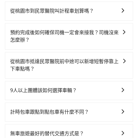
如你有駕照又不排斥自駕，且又不需要利用移動的時間
園高鐵站，叫一輛計程車花費約400元、車程約20分
在車上休息，那在桃園市大園區有約25間租車車行，比
鐘。抵達高鐵站後，步行進站、現場購票並於月台排隊
從桃園市到民眾醫院叫計程車划算嗎？
方說全承國際租賃、新樣租賃、展鑫租賃。一般租車以
的時間約15分鐘，再乘坐84~111分鐘（平均101分）的
如選擇小黃直達，在桃園可以透過app叫車的有55688台
天為單位，小轎車如Toyota Altis、Nissan Tiida，一天
高鐵從桃園站前往左營高鐵站，每人票價1,330元，再用
灣大車隊、Uber、Line Taxi、Yoxi等，如果在路邊攔不
租金約$1,500，九人座如Hyundai Starex或
10分鐘出站、等待車站前排班的計程車，搭上小黃後約
預約完成後如何確保司機一定會來接我？司機沒來
到車，也可考慮打電話至附近的計程車隊，如游輝益自
Volkswagen T5，一天$4,500起，油錢（每公里約3
花55分鐘、車費600元後，抵達民眾醫院 (屏東縣屏東市)
怎麼辦？
營計程車、菓林計程車、大園義交計程車等叫車看看。
元）、eTag（每公里約1元）、路邊停車（每小時約40
的目的地。全程加上轉車時間共3小時18分鐘，假設4位
只要完成預約並付款完成，訂單就成立，tripool也保證
依照里程跳錶計算，價格約為8,660~10,400元間，但如
元）、保險費、罰單另計多數租車合約上都會載明每日
同行，高鐵加轉乘之平均每人花費為1,580元。但如果全
派車。在出發前一天晚上八點時，會透過電子郵件與簡
改預約tripool可省高達$4,400。但如果要考慮到回程，
里程限定200~400公里，超過還會額外加收100~2,000
從桃園市抵達民眾醫院前中途可以新增短暫停靠上
程使用tripool並到府專車接送，則每人平均花費約
訊提供司機的姓名、電話、車牌、車型等資訊，如在約
屏東縣僅有合法計程車約370輛，數量約為桃園市的
元不等的費用。由於絕大多數的租車公司都沒有提供甲
下車點嗎？
1,510元，費時3小時44分鐘。長距離移動確實搭乘高鐵
定好的時間與上車地點沒有看到司機，可主動電話聯
5%、密度僅雙北的0.3%，其叫車的難度是雙北市的310
租乙還的服務，假設你當天就往返桃園市（大園區）與
可以比坐車快26分鐘，但卻要額外支出約280元的交通
tripool有提供多點上下車接送服務，線上預約從桃園市
繫，可能原本約定的地點不適合暫停而改停靠在附近的
倍。綜合以上，無論在價格或服務品質上，tripool都是
民眾醫院，預計的小轎車花費為$4,500或九人座
費，所以對於不是這麼趕時間的人來說，預約tripool還
前往民眾醫院的途中可備註加點。每個加點位置，前後
位置。但如果遇到車輛故障或者前一趟車嚴重耽誤，
你從桃園市到民眾醫院的最佳選擇。
9人以上團體該如何選擇車輛？
$7,500。當然這金額比搭計程車便宜，但如果你當天只
是比較划算的。如果你是三人以下要乘車，也可參考
額外里程數5公里內加收200元。雖然可能有些路線完全
tripool會盡快改派以減少乘客等待的時間。
需要單程前往，隔天或多天後才需返回，租車就非常不
tripool的拼車共乘服務，最多可再節省50%的交通費
在Line群組或Facebook社團裡，有司機標榜能提供乘坐
順路，但是司機多點停靠就會有額外的等待時間，收取
方便。再者，租車地點可能離你的住家/辦公室/起點還有
用。
9人以上之廂型車，其實屬違法。在現行法律下，營業小
額外費用是必要的補償。
計時包車跟點到點包車有什麼不同？
段路，且須配合車行營業時間做租還動作，另外承租過
客車最多座位數量就是9人，如扣掉司機就只能乘坐8位
程繁瑣，租還通常需額外花費30分鐘做簽約與車體檢
計時包車和點到點包車都是包車服務的形式，但有一些
乘客，如果要10人以上就是營業大客車的範疇，也就是
查，甚至還要先自行加滿油，如遇到不肖業者，還車時
不同之處： 計時包車：計時包車是按照用車時間來計
中型巴士或大型遊覽車。非法改裝的車輛，不僅與車輛
無車旅遊最好的替代交通方式是？
可能遭遇各種莫名理由而被額外收費，風險可謂不小。