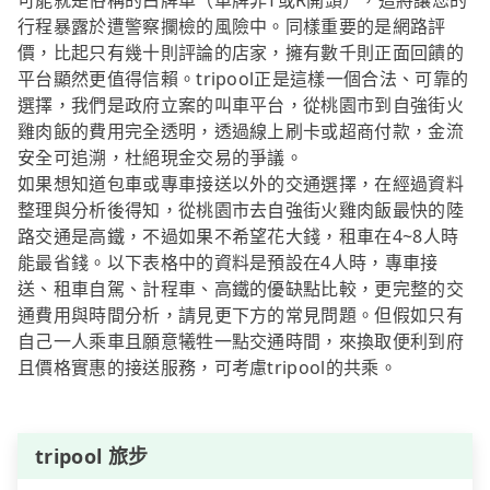
可能就是俗稱的白牌車（車牌非T或R開頭），這將讓您的
行程暴露於遭警察攔檢的風險中。同樣重要的是網路評
價，比起只有幾十則評論的店家，擁有數千則正面回饋的
平台顯然更值得信賴。tripool正是這樣一個合法、可靠的
選擇，我們是政府立案的叫車平台，從桃園市到自強街火
雞肉飯的費用完全透明，透過線上刷卡或超商付款，金流
安全可追溯，杜絕現金交易的爭議。
如果想知道包車或專車接送以外的交通選擇，在經過資料
整理與分析後得知，從桃園市去自強街火雞肉飯最快的陸
路交通是高鐵，不過如果不希望花大錢，租車在4~8人時
能最省錢。以下表格中的資料是預設在4人時，專車接
送、租車自駕、計程車、高鐵的優缺點比較，更完整的交
通費用與時間分析，請見更下方的常見問題。但假如只有
自己一人乘車且願意犧牲一點交通時間，來換取便利到府
且價格實惠的接送服務，可考慮tripool的共乘。
tripool 旅步