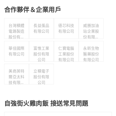
合作夥伴＆企業用戶
台灣積體
長益蛋品
德芯科技
威勝加油
電路製造
有限公司
有限公司
站企業股
股份有限
份有限公
公司
司
華佳國際
富惟工業
仁寶電腦
永昕生物
有限公司
股份有限
工業股份
醫藥股份
公司
有限公司
有限公司
美商英特
立積電子
爾亞太科
股份有限
技有限公
公司
司
自強街火雞肉飯 接送常見問題