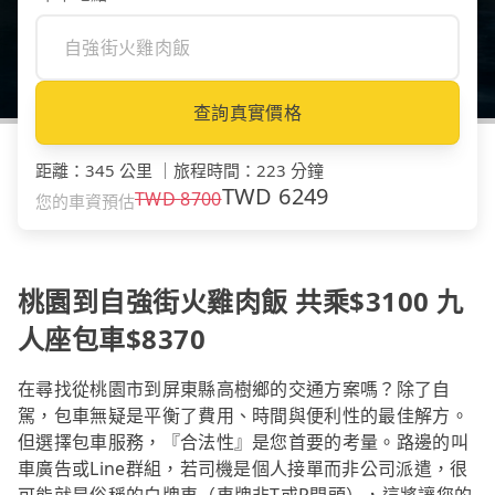
查詢真實價格
距離
：
345 公里
｜
旅程時間
：
223 分鐘
TWD
6249
TWD
8700
您的車資預估
桃園到自強街火雞肉飯 共乘$3100 九
人座包車$8370
在尋找從桃園市到屏東縣高樹鄉的交通方案嗎？除了自
駕，包車無疑是平衡了費用、時間與便利性的最佳解方。
但選擇包車服務，『合法性』是您首要的考量。路邊的叫
車廣告或Line群組，若司機是個人接單而非公司派遣，很