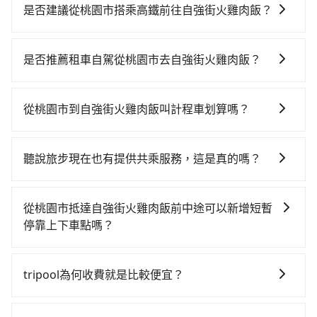
是否建議從桃園市搭乘高鐵前往自強街火雞肉飯？
若要從桃園市區搭高鐵前往自強街火雞肉飯，高鐵省
時、較貴！從最早06:49一直到22:35，桃園-左營一天最
是否推薦租車自駕從桃園市去自強街火雞肉飯？
多有58班次高鐵可搭乘。假設從桃園市大園區前往最靠
如你有駕照又不排斥自駕，且又不需要利用移動的時間
近的桃園高鐵站，叫一輛計程車花費約400元、車程約
在車上休息，那在桃園市大園區有約25間租車車行，比
20分鐘。抵達高鐵站後，步行進站、現場購票並於月台
從桃園市到自強街火雞肉飯叫計程車划算嗎？
方說展鑫租賃、翱翔小客車租賃、富苓小客車租賃。一
排隊的時間約15分鐘，再乘坐84~111分鐘（平均101
如選擇小黃直達，在桃園可以透過app叫車的有55688台
般租車以天為單位，小轎車如Toyota Altis、Nissan
分）的高鐵從桃園站前往左營高鐵站，每人票價1,330
灣大車隊、Uber、Line Taxi、Yoxi等，如果在路邊攔不
Tiida，一天租金約$1,500，九人座如Hyundai Starex
元，再用10分鐘出站、等待車站前排班的計程車，搭上
聽說旅步現在也有提供共乘服務，這是真的嗎？
到車，也可考慮打電話至附近的計程車隊，如菓林計程
或Volkswagen T5，一天$4,500起，油錢（每公里約3
小黃後約花55分鐘、車費1,000元後，抵達自強街火雞肉
是的！除了原有的專車接送外，旅步在2024年更上架了
車、大園多元化計程車聯合車隊、游輝益自營計程車等
元）、eTag（每公里約1元）、路邊停車（每小時約40
飯 (屏東縣高樹鄉) 的目的地。全程加上轉車時間共3小時
保證出車的共乘服務，不用再擔心人少不成團問題，還
叫車看看。依照里程跳錶計算，價格約為8,685~10,400
元）、保險費、罰單另計多數租車合約上都會載明每日
從桃園市抵達自強街火雞肉飯前中途可以新增短暫
20分鐘，假設4位同行，高鐵加轉乘之平均每人花費為
能到府接送，機場、通勤共乘、大型活動接送都適合！
元間，但如改預約tripool可省高達$4,200。但如果要考
里程限定200~400公里，超過還會額外加收100~2,000
停靠上下車點嗎？
1,680元。但如果全程使用tripool並到府專車接送，則
慮到回程，屏東縣僅有合法計程車約370輛，數量約為桃
元不等的費用。由於絕大多數的租車公司都沒有提供甲
每人平均花費約1,560元，費時3小時43分鐘。長距離移
tripool有提供多點上下車接送服務，線上預約從桃園市
園市的5%、密度僅雙北的0.3%，其叫車的難度是雙北市
租乙還的服務，假設你當天就往返桃園市（大園區）與
動確實搭乘高鐵可以比坐車快23分鐘，但卻要額外支出
前往自強街火雞肉飯的途中可備註加點。每個加點位
的310倍。綜合以上，無論在價格或服務品質上，
tripool為何收費就是比較便宜？
自強街火雞肉飯，預計的小轎車花費為$4,500或九人座
約480元的交通費，所以對於不是這麼趕時間的人來說，
置，前後額外里程數5公里內加收200元。雖然可能有些
tripool都是你從桃園市到自強街火雞肉飯的最佳選擇。
$7,500。當然這金額比搭計程車便宜，但如果你當天只
預約tripool還是比較划算的。如果你是三人以下要乘
對於平常就有在使用長程專車接送服務的乘客來說，第
路線完全順路，但是司機多點停靠就會有額外的等待時
需要單程前往，隔天或多天後才需返回，租車就非常不
車，也可參考tripool的拼車共乘服務，最多可再節省