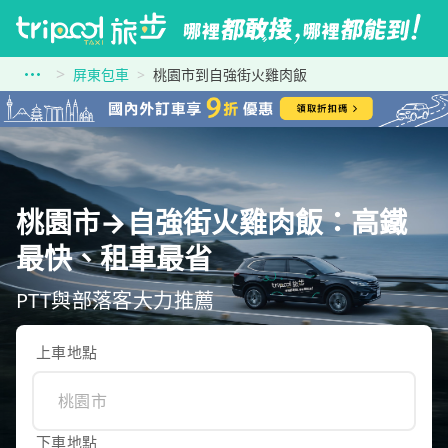
屏東包車
桃園市到自強街火雞肉飯
桃園市→自強街火雞肉飯：高鐵
最快、租車最省
PTT與部落客大力推薦
上車地點
下車地點