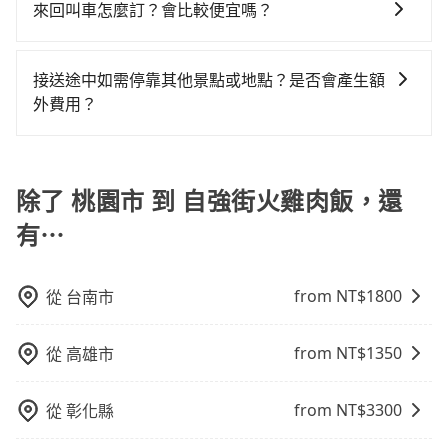
一次使用tripool的會擔心價格比市價便宜不少，是不是
間，收取額外費用是必要的補償。
來回叫車怎麼訂？會比較便宜嗎？
方便。再者，租車地點可能離你的住家/辦公室/起點還有
50%的交通費用。
因為司機素質比較差、車上會有煙味、或者車齡過大，
段路，且須配合車行營業時間做租還動作，另外承租過
為了乘客未來可能的訂單修改或取消，每筆訂單只含一
但事實恰恰相反。tripool不僅有嚴密的篩選機制，定期
程繁瑣，租還通常需額外花費30分鐘做簽約與車體檢
趟車的資訊，所以如果需要來回叫車，請分兩筆訂單預
淘汰顧客評分較低的司機，且車輛均要求5年內新車，司
接送途中如需停靠其他景點或地點？是否會產生額
查，甚至還要先自行加滿油，如遇到不肖業者，還車時
定。至於價格已經市場最優惠，並無特別針對來回車趟
機也絕對不會在車內吸煙，於新冠肺炎期間也絕對全程
外費用？
可能遭遇各種莫名理由而被額外收費，風險可謂不小。
做額外折扣，但如果手上有優惠代碼，歡迎直接使用，
配戴口罩。tripool之所以能將價格壓在市價7~8折的主
當您預約旅步的「單程專車」，如果需要在途中加點停
不限單程或來回。
因來自於自行研發的AI車輛調度演算法，能有效降低空
靠，您可以參考我們的「加點服務」，每個點距離在 5
車率，也就是提高俗稱「回頭車」的比例。這不僅體現
公里內，需額外支付 200 元，且每個點最多停留 5 分
除了 桃園市 到 自強街火雞肉飯，還
在成本的控制，更是在傳統旺季（年假、端午、中秋、
鐘。加點費用可以在乘車當天下車前給司機現付。如果
雙十等）能用更少的司機來服務更多的旅客，意味著使
有⋯
您選擇「計時包車」，中途需要加點停靠，則不需要額
用到不熟悉的司機或者轉單給其他車行的情況比同行更
外支付費用。
低，如此便反應在服務品質的控管會更佳。但tripool網
站上的價格是動態的，一般來說越早預訂價格越優，且
from NT$
1800
從
台南市
保證前一天中午以前均可全額取消退費，如已經決定好
要從桃園市去自強街火雞肉飯，請儘早下訂以把握最划
from NT$
1350
從
高雄市
算的價格。
from NT$
3300
從
彰化縣