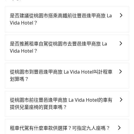
是否建議從桃園市搭乘高鐵前往豐邑逢甲商旅 La
Vida Hotel？
若要從桃園市區搭高鐵前往豐邑逢甲商旅 La Vida
Hotel，高鐵較貴、費時、轉車麻煩！從最早06:49一直
是否推薦租車自駕從桃園市去豐邑逢甲商旅 La
到23:21，桃園-台中一天最多有72班次高鐵可搭乘。假
Vida Hotel？
設從桃園市大園區前往最靠近的桃園高鐵站，叫一輛計
雖然從桃園市到豐邑逢甲商旅 La Vida Hotel可以選擇租
程車花費約400元、車程約20分鐘。抵達高鐵站後，步
車自駕，但花費可能不小。租車公司一般以天為單位計
行進站、現場購票並於月台排隊的時間約15分鐘，再乘
從桃園市到豐邑逢甲商旅 La Vida Hotel叫計程車
費，小轎車如Toyota Yaris、Nissan Kicks，一天租金
坐30~43分鐘（平均38分）的高鐵從桃園站前往台中高
划算嗎？
$1,500起，九人座如Hyundai Staria或Volkswagen
鐵站，每人票價540元，再用10分鐘出站、等待車站前
如選擇小黃直達，在桃園可以透過app叫車的有55688台
T6，一天租金約$4,500，油錢（每公里約3元）、
排班的計程車，搭上小黃後約花20分鐘、車費300元
灣大車隊、Uber、Line Taxi、Yoxi等，如果在路邊攔不
eTag（每公里約1元）、路邊停車（每小時約40元）、
後，抵達豐邑逢甲商旅 La Vida Hotel (台中市西屯區)
從桃園市前往豐邑逢甲商旅 La Vida Hotel的車有
到車，也可考慮打電話至附近的計程車隊，如菓林計程
保險費、罰單另計。如果每日行駛里程超過200~400公
的目的地。全程加上轉車時間共1小時40分鐘，假設3位
提供兒童座椅的寶貝車嗎？
車、游輝益自營計程車、大園義交計程車等叫車看看。
里，還會額外加收100~2,000元不等的超里程費用。由
同行，高鐵加轉乘之平均每人花費為770元。但如果全程
台灣法律有規定，無論年紀大小，所有乘客乘車時均需
依照里程跳錶計算，價格約為3,560~4,300元間，但如改
於絕大多數的租車公司都沒法提供甲租乙還的服務，所
使用tripool並到府專車接送，則每人平均花費約710
繫好安全帶，如四歲以下或身高不足的幼童無法正常綁
預約tripool可省高達$2,200。綜合以上，無論在價格或
以要不當天就需往返桃園市與豐邑逢甲商旅 La Vida
租車代駕有什麼車款供選擇？可指定九人座嗎？
元，費時1小時38分鐘。選擇搭乘高鐵而不預約包車，不