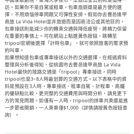
中國家歌劇院、東海大學夜市、法鼓山宝云别苑是值得一
訪。如果你不是自駕或租車，包車旅遊還是最方便的選
擇，不用煩惱停車問題又可彈性安排。假如你去豐邑逢甲
商旅 La Vida Hotel並非旅遊而是因商洽公或其他目的，
包車接送則能減少你的轉乘交通與降低疲勞，將精力保留
在重要的事情上。可在網站上點選黃色按鈕，跳轉至
tripool官網後選擇「計時包車」，就可依照旅客的需求預
約叫車。
如果想知道包車或專車接送以外的交通選擇，在經過資料
整理與分析後得知，從桃園市去豐邑逢甲商旅 La Vida
Hotel最快的陸路交通是「tripool」專車接送，同時
tripool也是3~8人時最划算的交通方式。以下表格中的資
料是預設在3人時，專車接送、租車自駕、計程車、高鐵
的優缺點比較，更完整的交通費用與時間分析，請見更下
方的常見問題。如僅有一人時，tripool的拼車共乘還能進
一步節省開銷，一人乘車僅$1,000（詳情請按黃色按鈕查
詢）。