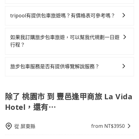
安全帶，則需使用嬰兒/兒童座椅或輔以增高墊。如有幼
服務品質上，tripool都是你從桃園市到豐邑逢甲商旅 La
Hotel，不然就是需要一次租用多天，如此預計小轎車的
僅每人至少額外負擔60元車資，而且更會額外浪費時間
tripool提供的車型以五人座小轎車、休旅車與九人座箱
童同行，在預訂tripool的寶貝車時，可以直接在網站勾
Vida Hotel的最佳選擇。
花費至少$2,900、九人座$5,900起。透過app預約
在轉乘與等車上，現在還不馬上來預約tripool！如果你
型車為主，車款品牌以豐田Toyota、福特Ford、福斯
選租用適合1~4歲的兒童汽車座椅或4歲以上的增高墊，
tripool有提供包車旅遊嗎？有價格表可參考嗎？
tripool的單程專車接送才是前往旅宿最便宜方便的選
僅有兩位乘車，也可參考tripool的拼車共乘服務，最多
VW為主，其中也有少量進口車像凌志Lexus、特斯拉
如有新生兒需要0~1歲的嬰兒後向汽座，可先向客服人員
擇。
可再節省50%的交通費用。
tripool提供全台各地包括豐邑逢甲商旅 La Vida Hotel
Tesla、賓士Benz等高級車款。全部五年內合法營業用
確認庫存再行租用，每個300元。當然，更鼓勵父母自行
與桃園市的包車旅遊，從單純的單趟接送到算時間的計
車，百分百無菸車，乘客均有最高500萬乘客險。如果有
攜帶汽車座椅，不僅家中小寶貝坐的舒適習慣。
如果我訂購旅步包車旅遊，可以幫我代規劃一日遊
時包車都有，可彈性選擇2~12小時的服務，滿足家族出
特殊需求或人數較多，需要大T保母車、20人座中巴、
行程？
遊、朋友聚會、婚喪喜慶等不同的需求。價格透明、無
40人座大巴或遊覽車，可特別填單並另外報價。
抱歉！目前旅步的包車服務只能提供交通接送服務，暫
隱藏費用，網站試算即真實價格，免去來回電話確認。
時還沒有規劃行程的服務。
一天包車的價格可能跟其他車隊相差無幾，但是如果只
旅步包車服務是否有提供導覽解說服務？
需要短時數或者單程專車服務者，敢大聲說我們價格絕
抱歉！目前旅步的包車服務暫無提供導覽服務，如果您
對最划算。網站上可直接挑選小轎車、休旅車、或九人
需要導覽服務，可事先透過電子郵件
座箱型車，如需10人以上巴士，請來信洽詢。
booking@tripool.app聯繫我們，將有專人協助回覆確
除了 桃園市 到 豐邑逢甲商旅 La Vida
認是否能協助安排。
Hotel，還有⋯
from NT$
3950
從
屏東縣