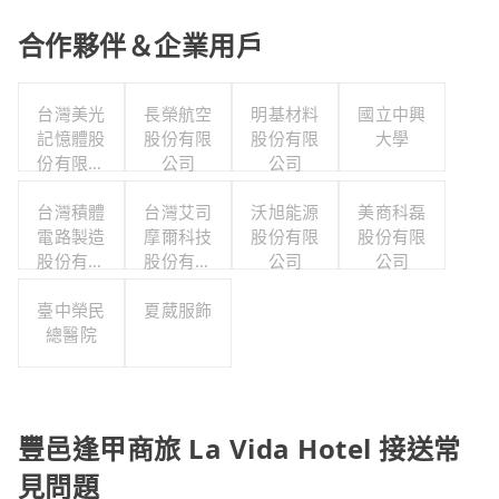
合作夥伴＆企業用戶
台灣美光
長榮航空
明基材料
國立中興
記憶體股
股份有限
股份有限
大學
份有限公
公司
公司
司
台灣積體
台灣艾司
沃旭能源
美商科磊
電路製造
摩爾科技
股份有限
股份有限
股份有限
股份有限
公司
公司
公司
公司
臺中榮民
夏葳服飾
總醫院
豐邑逢甲商旅 La Vida Hotel 接送常
見問題