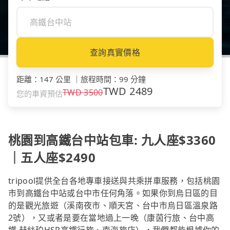
查詢真實價格
距離
：
147 公里
｜
旅程時間
：
99 分鐘
TWD
2489
TWD
3500
您的車資預估
桃園到高鐵台中站包車: 九人座$3360
｜五人座$2490
tripool提供全台各地專車接送與共乘拼車服務，包括桃園
市到高鐵台中站或台中市任何角落。如果你到烏日區的目
的是觀光旅遊（溪南夜市、順天宮、台中市烏日區溫泉路
2號），又或者是要在當地過上一晚（康茵行旅、台中高