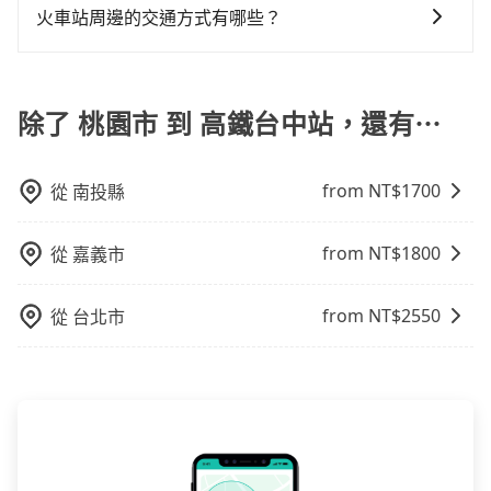
機非常高的評價，認為他們非常專業且親切！讓他們的
不限單程或來回。
火車站周邊的交通方式有哪些？
車位，對於急著用車或者要載其他乘客的人來說就有不
旅程更加順暢和舒適。」
小的風險。最後，雖然路邊隨租隨還看似方便，但實際
火車站通常是城市的交通樞紐，以下是火車站常見交通
使用時還是有其區域的限制，實際可停靠的地點與你的
方式： 公車或客運：乘坐公車或客運到達或離開火車
上下車地點仍有段距離，在遇到下雨天或者載行李時，
站，相對便宜經濟。 計程車：乘坐計程車到達或離開火
除了 桃園市 到 高鐵台中站，還有⋯
就顯得非常不便。
車站，方便快捷但昂貴。 捷運/輕軌：通過捷運或輕軌到
達或離開火車站，快捷便利。 包車：預定包車到達或離
from NT$
1700
從
南投縣
開火車站，是最便利的，無需與人共乘、快速抵達。
from NT$
1800
從
嘉義市
from NT$
2550
從
台北市