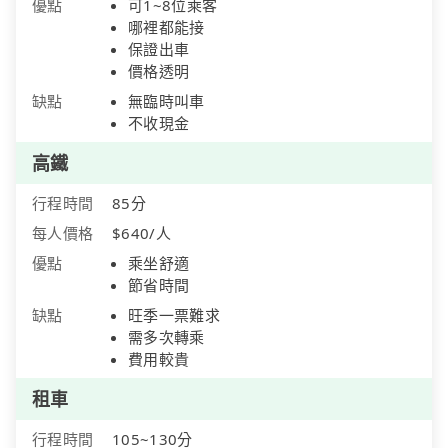
優點
可1~8位乘客
哪裡都能接
保證出車
價格透明
缺點
無臨時叫車
不收現金
高鐵
行程時間
85分
每人價格
$640/人
優點
乘坐舒適
節省時間
缺點
旺季一票難求
需多次轉乘
費用較貴
租車
行程時間
105~130分