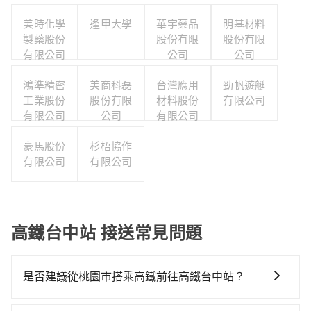
美時化學
逢甲大學
華宇藥品
明基材料
製藥股份
股份有限
股份有限
有限公司
公司
公司
鴻準精密
美商科磊
台灣應用
勁帆遊艇
工業股份
股份有限
材料股份
有限公司
有限公司
公司
有限公司
豪馬股份
杉梧協作
有限公司
有限公司
高鐵台中站 接送常見問題
是否建議從桃園市搭乘高鐵前往高鐵台中站？
若要從桃園市區搭高鐵前往高鐵台中站，高鐵省時、較