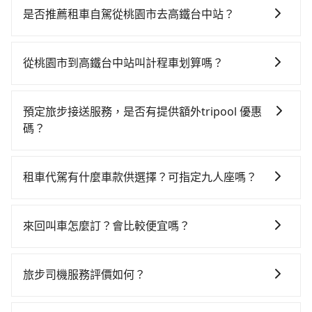
貴、轉車麻煩！從最早06:49一直到23:21，桃園-台中一
是否推薦租車自駕從桃園市去高鐵台中站？
天最多有72班次高鐵可搭乘。假設從桃園市大園區前往
如果你有台灣駕照且對自己駕駛技術有信心，且在車上
最靠近的桃園高鐵站，叫一輛計程車花費約400元、車程
時不需要閉目養神（因為要自己開車），最重要的是你
約20分鐘。抵達高鐵站後，步行進站、現場購票並於月
從桃園市到高鐵台中站叫計程車划算嗎？
當天就要來回，那在桃園路邊可隨租隨借的iRent應該是
台排隊的時間約15分鐘，再乘坐30~43分鐘（平均38
如選擇小黃直達，在桃園可以透過app叫車的有55688台
你最便宜選擇。註冊完iRent的app後，可以每小時
分）的高鐵從桃園站前往台中高鐵站，每人票價540元，
灣大車隊、Uber、Line Taxi、Yoxi等，如果在路邊攔不
$115~205承租小轎車，每公里再額外加收$3.2，從桃園
再用10分鐘出站。全程加上轉車時間共1小時23分鐘，
預定旅步接送服務，是否有提供額外tripool 優惠
到車，也可考慮打電話至附近的計程車隊，如游輝益自
市（大園區）到高鐵台中站的花費預估為
假設4位同行，高鐵加轉乘之平均每人花費為640元。但
碼？
營計程車、大園義交計程車、大園多元化計程車聯合車
$1,950~2,550（金額差異來自於平假日、車款差異、抵
如果全程使用tripool並到府專車接送，則每人平均花費
旅步有針對已訂購去程，但也有回程需求的乘客提供95
隊等叫車看看。依照里程跳錶計算，價格約為
達目的地後多久原路返回），雖已將eTag和可能的每小
約620元，費時1小時39分鐘。長距離移動確實搭乘高鐵
折優惠，只需在預定去程時勾選下方選項：「預定來
3,735~4,500元間，但如改預約tripool可省高達
時40元路邊停車費用預估進去，但額外的汽車保險與可
租車代駕有什麼車款供選擇？可指定九人座嗎？
可以比坐車快，但卻要額外支出約80元的交通費，所以
回，價錢更優惠」，即可獲取回程95折折價券，供您預
$2,000。綜合以上，無論在價格或服務品質上，tripool
能的罰單都需自付。再者，和運的iRent只提供最基本的
對於不是這麼趕時間的人來說，預約tripool還是比較划
tripool提供的車型以五人座小轎車、休旅車與九人座箱
定回程時使用。
都是你從桃園市到高鐵台中站的最佳選擇。
車型，如Toyota Yaris、Prius C、Vios這類乘坐體驗較
算的。如果你是三人以下要乘車，也可參考tripool的拼
型車為主，車款品牌以豐田Toyota、福特Ford、福斯
來回叫車怎麼訂？會比較便宜嗎？
差的車款，如果人數超過四位，更是沒有較大的七人座
車共乘服務，最多可再節省50%的交通費用。
VW為主，其中也有少量進口車像凌志Lexus、特斯拉
或九人座可供選擇，而且無人租車最令人詬病的就是車
為了乘客未來可能的訂單修改或取消，每筆訂單只含一
Tesla、賓士Benz等高級車款。全部五年內合法營業用
況，打開車門才發現仍有上一組乘客遺留的垃圾或者撞
趟車的資訊，所以如果需要來回叫車，請分兩筆訂單預
車，百分百無菸車，乘客均有最高500萬乘客險。如果有
旅步司機服務評價如何？
凹的車門仍未被修理，每一次租車都好像在開樂透一
定。至於價格已經市場最優惠，並無特別針對來回車趟
特殊需求或人數較多，需要大T保母車、20人座中巴、
樣。另外，偶爾也會遇到明明已經預約了時間但上一位
在 Google 上關於旅步的評論中，許多人都給予旅步司
做額外折扣，但如果手上有優惠代碼，歡迎直接使用，
40人座大巴或遊覽車，可特別填單並另外報價。
用戶卻遲遲尚未歸還，又或者要還車時卻偏偏找不到停