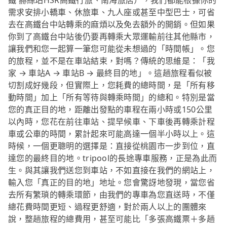
鐵 赫絲珀HSR高鐵行旅、南海旅店），我們都能根據你的
需求安排小轎車、休旅車、九人座或甚至中型巴士，可省
去在高鐵台中站轉乘的麻煩以及免去額外的開銷。但如果
你到了高鐵台中站後仍要再轉乘大眾運輸前往其他縣市，
讓我們和您一起算一筆您可能從未想過的「時間帳」。您
的旅程，並不是在車站結束，對嗎？傳統的思維是：「我
家 → 車站A → 車站B → 最終目的地」。這趟旅程看似被
切割成好幾段，但實際上，您耗費的總時間，是「所有移
動時間」加上「所有等待與轉乘時間」的總和。特別是當
您的真正目的地，距離出發點的車程在兩小時或150公里
以內時，您花在前往車站、提早候車、下車後再轉乘計程
車或公車的時間，累計起來可能高達一個半小時以上。這
時候，一個更聰明的選擇是：直接從桃園市一步到位，直
達您的最終目的地。tripool的長途專車服務，正是為此而
生。與其讓我們送您到車站，不如直接在我們的網站上，
輸入您「真正的目的地」地址。您會驚訝地發現，當您省
去所有繁瑣的轉乘環節，由我們的專車為您直送時，不僅
總花費時間更短、過程更舒適，對於兩人以上的團體來
說，整趟旅程的總費用，甚至可能比「多張高鐵票＋多趟