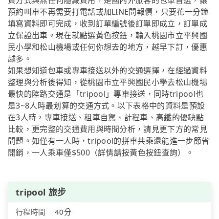
費方式與無任何隱藏費用，是國內外旅客的包車首選，讓
預約叫車不再需要打電話或加LINE問報價，只要花一分鐘
填寫資料即可完成，收到訂單編號後訂單即成立，訂單成
立保證出車。現在就點選黃色按鈕，輸入桃園市立平興國
民小學和松山機場或任何你想去的地方，越早下訂，優惠
越多。
如果想知道包車或專車接送以外的交通選擇，在經過資料
整理與分析後得知，從桃園市立平興國民小學去松山機場
最快的陸路交通是「tripool」專車接送，同時tripool也
是3~8人時最划算的交通方式。以下表格中的資料是預設
在3人時，專車接送、租車自駕、計程車、高鐵的優缺點
比較，更完整的交通費用與時間分析，請見更下方的常見
問題。如僅有一人時，tripool的拼車共乘還能進一步節省
開銷，一人乘車僅$500（詳情請按黃色按鈕查詢）。
tripool 旅步
行程時間
40分