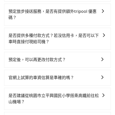
tripool提供的車型以五人座小轎車、休旅車與九人座箱
車、東峰計程車、東三計程車等叫車看看。依照里程跳
型車為主，車款品牌以豐田Toyota、福特Ford、福斯
錶計算，價格約為1,235~1,500元間，若改選tripool的
預定旅步接送服務，是否有提供額外tripool 優惠
VW為主，其中也有少量進口車像凌志Lexus、特斯拉
專車服務可再更便宜。綜合以上，無論在價格或服務品
碼？
Tesla、賓士Benz等高級車款。全部五年內合法營業用
質上，tripool都是你從桃園市立平興國民小學到松山機
旅步有針對已訂購去程，但也有回程需求的乘客提供95
車，百分百無菸車，乘客均有最高500萬乘客險。如果有
場的最佳選擇。
折優惠，只需在預定去程時勾選下方選項：「預定來
特殊需求或人數較多，需要大T保母車、20人座中巴、
是否提供多種付款方式？若沒信用卡，是否可以下
回，價錢更優惠」，即可獲取回程95折折價券，供您預
40人座大巴或遊覽車，可特別填單並另外報價。
車時直接付現給司機？
定回程時使用。
目前旅步提供多種付款方式可供選擇，包括線上刷卡
(VISA/MasterCard/JCB)、簽帳卡 (金融信用卡) 和
預定後，可以再更改付款方式？
AFTEE 先享受後付款等。若您沒有信用卡，建議可以使
抱歉！一旦訂單成立後，付款方式是無法更改的。但您
用 AFTEE 的服務，您可以在訂單成立後的14天內到超商
可以在用車前一天凌晨六點前填寫取消訂單申請表，取
櫃檯繳費，或者利用 ATM 完成匯款。
官網上試算的車資估算是準確的嗎？
消該訂單後再以其他付款方式重新預約行程即可。
因為官網的試算價格是即時的，如果您試算完後即下
單，價格就是準確的。
是否建議從桃園市立平興國民小學搭乘高鐵前往松
山機場？
從桃園市立平興國民小學搭高鐵去松山機場絕非最佳選