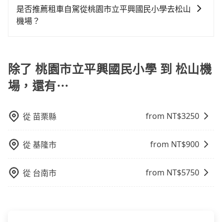
擇，高鐵較貴、費時、轉車麻煩！桃園-台北雖然一天最
是否推薦租車自駕從桃園市立平興國民小學去松山
多時有74班車次，從最早06:49到23:40，過了末班車到
機場？
清晨的時段，還是要找其他交通方案。假設從桃園市立
通常旅客不會選擇租車或自駕前往松山機場，畢竟停在
平興國民小學 (桃園市平鎮區) 前往最靠近的桃園高鐵
路邊多天不用車，停車費與租車費用都是不小開支。
站，叫一輛計程車花費約300元、車程約23分鐘。抵達
除了 桃園市立平興國民小學 到 松山機
高鐵站後，步行進站、現場購票並於月台排隊的時間約
15分鐘，再乘坐16~22分鐘（平均20分）的高鐵從桃園
場，還有⋯
站前往台北高鐵站，每人票價160元，再用15分鐘出
站、等待車站前排班的計程車，搭上小黃後約花17分
鐘、車費300元後，抵達松山機場 (台北市松山區) 的目
from NT$
3250
從
苗栗縣
的地。全程加上轉車時間共1小時30分鐘，假設3位同
行，高鐵加轉乘之平均每人花費為360元。但如果全程使
from NT$
900
從
基隆市
用tripool並到府專車接送，則每人平均花費約340元，
費時42分鐘。選擇搭乘高鐵而不預約包車，不僅每人至
from NT$
5750
從
台南市
少額外負擔20元車資，而且更會額外浪費48分鐘在轉乘
與等車上，現在還不馬上來預約tripool！如果你僅有兩
位乘車，也可參考tripool的拼車共乘服務，最多可再節
省50%的交通費用。