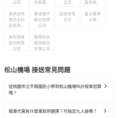
公司
份有限公
公司
股份有限
司
公司
美商英特
羅技電子
協憶有限
臺北醫學
爾亞太科
股份有限
公司
大學
技有限公
公司
司
美好證券
國票綜合
股份有限
證券股份
公司
有限公司
松山機場 接送常見問題
從桃園市立平興國民小學到松山機場叫計程車划算
嗎？
如選擇小黃直達，在桃園可以透過app叫車的有55688台
灣大車隊、Uber、Line Taxi、Yoxi等，如果在路邊攔不
租車代駕有什麼車款供選擇？可指定九人座嗎？
到車，也可考慮打電話至附近的計程車隊，如鴻達計程