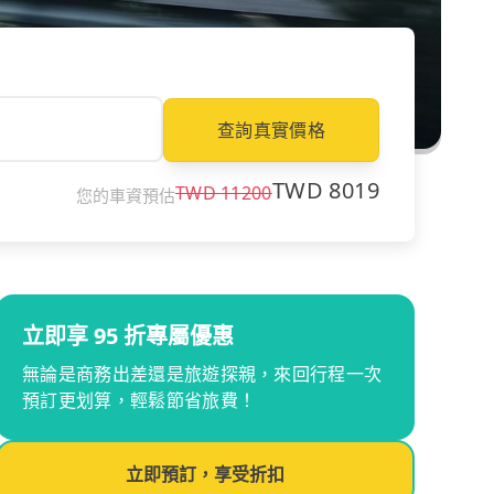
查詢真實價格
TWD
8019
TWD
11200
您的車資預估
立即享 95 折專屬優惠
無論是商務出差還是旅遊探親，來回行程一次
預訂更划算，輕鬆節省旅費！
立即預訂，享受折扣