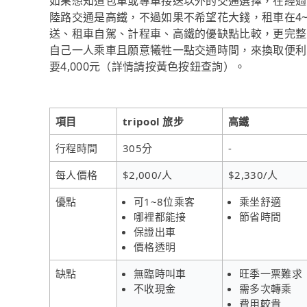
如果想知道包車或專車接送以外的交通選擇，在經過資料
陸路交通是高鐵，不過如果不希望花大錢，租車在4
送、租車自駕、計程車、高鐵的優缺點比較，更完整
自己一人乘車且願意犧牲一點交通時間，來換取便利到
要4,000元（詳情請按黃色按鈕查詢）。
項目
tripool 旅步
高鐵
行程時間
305分
-
每人價格
$2,000/人
$2,330/人
優點
可1~8位乘客
乘坐舒適
哪裡都能接
節省時間
保證出車
價格透明
缺點
無臨時叫車
旺季一票難求
不收現金
需多次轉乘
費用較貴