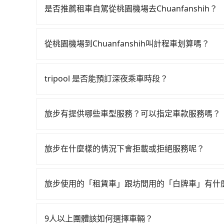
58班次高鐵可搭乘。假設從桃園機場 (桃園市大園
是否推薦租車自駕從桃園機場去Chuanfanshih？
程約20分鐘。抵達高鐵站後，步行進站、現場購票並
如你有駕照又不排斥自駕，且又不需要利用移動的
101分）的高鐵從桃園站前往左營高鐵站，每人票價
租車車行，比方說華誼國際租賃、城市移動科技、全
上小黃後約花144分鐘、車費3,600元後，抵達Chua
從桃園機場到Chuanfanshih叫計程車划算嗎？
Altis、Nissan Tiida，一天租金約$1,500，九人座如
小時50分鐘，假設4位同行，高鐵加轉乘之平均每人花費
如選擇小黃直達，在桃園可以透過app叫車的有55688台
（每公里約3元）、eTag（每公里約1元）、路邊
則每人平均花費約2,000元，費時5小時3分鐘。
到車，也可考慮打電話至桃園機場附近的計程車隊
會載明每日里程限定200~400公里，超過還會額外
約1,320元的交通費，所以對於不是這麼趕時間的人
tripool 是否能預訂深夜乘車時段？
車隊等叫車看看。依照里程跳錶計算，價格約為10,935~
有提供甲租乙還的服務，假設你當天就往返桃園機場與Ch
車，也可參考tripool的拼車共乘服務，最多可再節
可以的！tripool 旅步全年無休並提供深夜接送服
果要考慮到回程，屏東縣僅有合法計程車約370輛，
$8,400。當然這金額比搭計程車便宜，但如果
是雙北市的310倍。綜合以上，無論在價格或服務品質上，
便。再者，租車地點可能離桃園機場還有段路，且
旅步有提供哪些車型服務？可以指定車款服務嗎？
擇。
常需額外花費30分鐘做簽約與車體檢查，甚至還
旅步有提供小轎車、休旅車、九人座供您選擇，若
由而被額外收費，風險可謂不小。
專人回覆您。
旅步在什麼樣的情況下會拒載或拒絕服務呢？
當您使用 tripool 旅步乘車日期當天，若發生以下
訂購時填寫的數量。請務必確實填寫當日實際攜帶的
旅步使用的「租賃車」跟坊間用的「白牌車」有什
同行，卻無自備或加購兒童座椅。提醒您，為了保
旅步所使用的是符合政府法規的租賃車，車牌以白
須乘坐兒童座椅。 3) 搭乘寵物友善專車卻沒有
為旅步貴賓服務用車。與一些私家車充當營業用車
9人以上團體該如何選擇車輛？