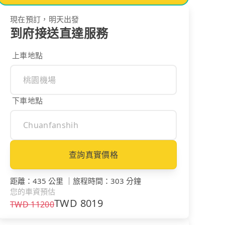
現在預訂，明天出發
到府接送直達服務
上車地點
下車地點
查詢真實價格
距離
：
435 公里
｜
旅程時間
：
303 分鐘
您的車資預估
TWD
8019
TWD
11200