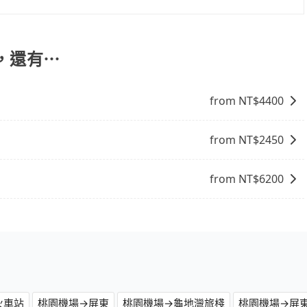
能提供乘坐9人以上之廂型車，其實屬違法。在現行法律下，營業小
8位乘客，如果要10人以上就是營業大客車的範疇，也就是中
輛行照不符，連司機的駕照都會不符。在路上被警察盤查請下
h，還有⋯
賠償就事大了。千萬別為了省小錢而把朋友親人的安全給賭
與一台小轎車比較划算，如人數超過12位就一定是叫一台中巴
from NT$
4400
禁止大客車通行的，建議在預定時最好先與車行或平台確認。
from NT$
2450
from NT$
6200
火車站
桃園機場→屏東
桃園機場→龜地灣旅棧
桃園機場→屏