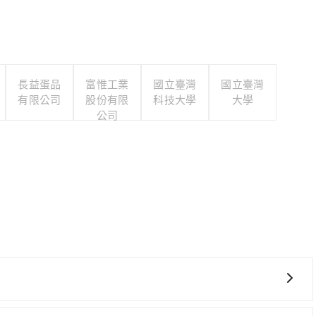
長益蛋品
富惟工業
國立臺灣
國立臺灣
有限公司
股份有限
科技大學
大學
公司
？
省時、較貴！從最早06:49一直到22:35，桃園-左營一天最多有