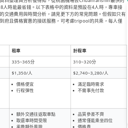
整理與分析後得知，從桃園機場去Chuanfanshih最快的
~8人時能最省錢。以下表格中的資料是預設在4人時，專車接
的交通費用與時間分析，請見更下方的常見問題。但假如只有
府且價格實惠的接送服務，可考慮tripool的共乘，每人僅
租車
計程車
335~365分
310~320分
$1,350/人
$2,740~3,280/人
價格便宜
滿足臨時需求
行程彈性
不需事先付款
額外交通往返取車點
品質參差不齊
取還車時間受限
通常僅能乘坐四位
承擔額外風險
價格貴