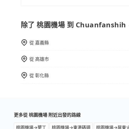
關法規。
在Line群組或Facebook社團裡，有司機標榜
客車最多座位數量就是9人，如扣掉司機就只能乘坐
型巴士或大型遊覽車。非法改裝的車輛，不僅與車
除了 桃園機場 到 Chuanfanshi
車終止行程事小，如果發生意外，保險公司可不予
上。通常人數沒有超過10位，建議預約一台九人座
從
嘉義縣
比較方便。但也有例外，比方說有些山區或路段是
從
高雄市
從
彰化縣
更多從 桃園機場 附近出發的路線
桃園機場→墾丁
桃園機場→東港碼頭
桃園機場→屏東