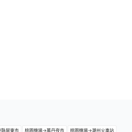
東縣屏東市
桃園機場→萬丹夜市
桃園機場→潮州火車站