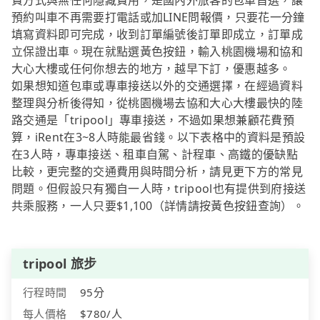
費方式與無任何隱藏費用，是國內外旅客的包車首選，讓
預約叫車不再需要打電話或加LINE問報價，只要花一分鐘
填寫資料即可完成，收到訂單編號後訂單即成立，訂單成
立保證出車。現在就點選黃色按鈕，輸入桃園機場和協和
大心大樓或任何你想去的地方，越早下訂，優惠越多。
如果想知道包車或專車接送以外的交通選擇，在經過資料
整理與分析後得知，從桃園機場去協和大心大樓最快的陸
路交通是「tripool」專車接送，不過如果想兼顧花費預
算，iRent在3~8人時能最省錢。以下表格中的資料是預設
在3人時，專車接送、租車自駕、計程車、高鐵的優缺點
比較，更完整的交通費用與時間分析，請見更下方的常見
問題。但假設只有獨自一人時，tripool也有提供到府接送
共乘服務，一人只要$1,100（詳情請按黃色按鈕查詢）。
tripool 旅步
行程時間
95分
每人價格
$780/人