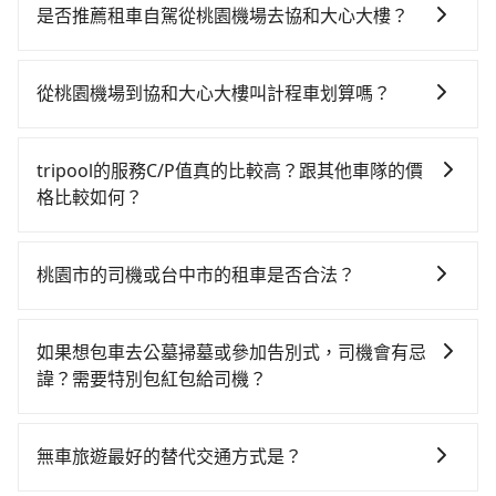
費時、轉車麻煩！從最早06:49一直到23:21，桃園-台中
是否推薦租車自駕從桃園機場去協和大心大樓？
一天最多有72班次高鐵可搭乘。假設從桃園機場 (桃園市
如果你有台灣駕照且對自己駕駛技術有信心，且在車上
大園區) 前往最靠近的桃園高鐵站，叫一輛計程車花費約
時不需要閉目養神（因為要自己開車），最重要的是你
400元、車程約20分鐘。抵達高鐵站後，步行進站、現
從桃園機場到協和大心大樓叫計程車划算嗎？
當天就要來回，那在桃園路邊可隨租隨借的iRent應該是
場購票並於月台排隊的時間約15分鐘，再乘坐30~43分
如選擇小黃直達，在桃園可以透過app叫車的有55688台
你最便宜選擇。註冊完iRent的app後，可以每小時
鐘（平均38分）的高鐵從桃園站前往台中高鐵站，每人
灣大車隊、Uber、Line Taxi、Yoxi等，如果在路邊攔不
$115~205承租小轎車，每公里再額外加收$3.2，從桃園
票價540元，再用10分鐘出站、等待車站前排班的計程
tripool的服務C/P值真的比較高？跟其他車隊的價
到車，也可考慮打電話至桃園機場附近的計程車隊，如
機場到協和大心大樓的花費預估為$1,850~2,400（金額
車，搭上小黃後約花32分鐘、車費700元後，抵達協和
格比較如何？
菓林計程車、大園義交計程車、游輝益自營計程車等叫
差異來自於平假日、車款差異、抵達目的地後多久原路
大心大樓 (台中市豐原區) 的目的地。全程加上轉車時間
在服務品質許可下，乘客當然希望價格越便宜越好，而
車看看。依照里程跳錶計算，價格約為3,385~4,100元
返回），雖已將eTag和可能的每小時40元路邊停車費用
共1小時55分鐘，假設3位同行，高鐵加轉乘之平均每人
市場上稍具規模且合法經營的業者，有以短程與城市為
間，但如改預約tripool可省高達$1,800。綜合以上，無
預估進去，但額外的汽車保險與可能的罰單都需自付。
桃園市的司機或台中市的租車是否合法？
花費為910元。但如果全程使用tripool並到府專車接
主的台灣大車隊、大都會、LINE Taxi、Uber，機場接送
論在價格或服務品質上，tripool都是你從桃園機場到協
再者，和運的iRent只提供最基本的車型，如Toyota
送，則每人平均花費約780元，費時1小時34分鐘。選擇
許多的Line群組或Facebook社團裡，有很多低價的白牌
則有肯驛、全鋒、格上租車、和運租車，包車旅遊則是
和大心大樓的最佳選擇。
Yaris、Prius C、Vios這類乘坐體驗較差的車款，如果人
搭乘高鐵而不預約包車，不僅每人至少額外負擔130元車
車、私家車或野雞車在招攬生意，這不僅是違法可能被
KKDAY、KLOOK、叫車吧等。tripool旅步專注在長程
如果想包車去公墓掃墓或參加告別式，司機會有忌
數超過四位，更是沒有較大的七人座或九人座可供選
資，而且更會額外浪費21分鐘在轉乘與等車上，現在還
警察臨檢並趕下車，出意外後保險公司更是不會提供任
單程接送與跨縣市計時包車，不論從哪邊去哪裡（當然
諱？需要特別包紅包給司機？
擇，而且無人租車最令人詬病的就是車況，打開車門才
不馬上來預約tripool！如果你僅有兩位乘車，也可參考
何理賠，如果又遇到心術不正的司機，其犯罪行為可能
也包括桃園機場去協和大心大樓），全台保證出車。由
發現仍有上一組乘客遺留的垃圾或者撞凹的車門仍未被
tripool的拼車共乘服務，最多可再節省50%的交通費
如果您需要包車前往公墓掃墓或參加告別式，一般司機
都無法監控或追查。最好別為了省小錢而冒上不必要的
於有高效的車輛調度能力，能以市價7~8折提供專車到府
修理，每一次租車都好像在開樂透一樣。另外，偶爾也
用。
都會提供接送服務。不過，如果您有其他特殊要求，例
風險。而tripool雇用的司機、使用的車輛以及配合的車
服務，是絕大多數乘客出行的最佳選擇。
無車旅遊最好的替代交通方式是？
會遇到明明已經預約了時間但上一位用戶卻遲遲尚未歸
如需要載運骨灰罈或在車上進行法事等作業，建議在訂
行，一定符合台灣法律規定，除了司機擁有合法的職業
還，又或者要還車時卻偏偏找不到停車位，對於急著用