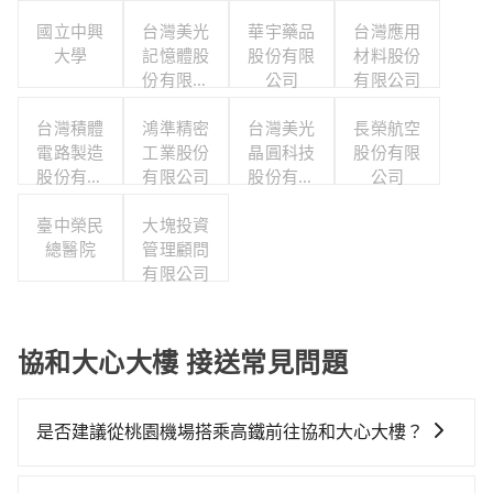
國立中興
台灣美光
華宇藥品
台灣應用
大學
記憶體股
股份有限
材料股份
份有限公
公司
有限公司
司
台灣積體
鴻準精密
台灣美光
長榮航空
電路製造
工業股份
晶圓科技
股份有限
股份有限
有限公司
股份有限
公司
公司
公司
臺中榮民
大塊投資
總醫院
管理顧問
有限公司
協和大心大樓 接送常見問題
是否建議從桃園機場搭乘高鐵前往協和大心大樓？
若要從桃園機場搭高鐵前往協和大心大樓，高鐵較貴、