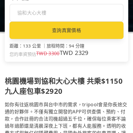
查詢真實價格
距離
：
133 公里
｜
旅程時間
：
94 分鐘
TWD
2329
TWD
3300
您的車資預估
桃園機場到協和大心大樓 共乘$1150
九人座包車$2920
如你有往返桃園市與台中市的需求，tripool會是你長途交
通的好夥伴。不僅有獨立開發的APP可供查價、預約、付
款，合作註冊的合法司機超過五千位，確保每位乘客不論
過年過節還是清晨深夜上下班，都有人能服務。透明的收