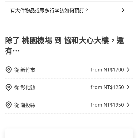
如果您沒有車，想要出門旅遊，最好的替代交通方式要
車前先向客服詢問是否有相應的司機可配合，以避免後
駕駛執照以及良民證外，車輛一定投保最高300萬乘客
車或者要載其他乘客的人來說就有不小的風險。最後，
看您旅遊的目的地而定。您可以善用大眾運輸，例如：
續爭議。此外，是否需要給司機紅包或小費，則可以由
險。最好辨別叫的車是否合法，就看車牌的開頭，只要
有大件物品或眾多行李該如何預訂？
雖然路邊隨租隨還看似方便，但實際使用時還是有其區
公車、捷運、客運等，或者考慮租車。如果您想要更便
您自行決定。不過，建議可事先詢問司機是否接受。」
不是R或T開頭的車，就一定是違法。
域的限制，實際可停靠的地點與你的上下車地點仍有段
一般情況，九人座最多可以乘坐八位乘客以及置放六件
利的出行方式，您也可以選擇使用像是旅步提供的包車
距離，在遇到下雨天或者載行李時，就顯得非常不便。
30吋的行李箱，但如有大件行李、衝浪板、樂器、廣告
服務，由專人到府接送，讓您更加輕鬆自在。
看板、床墊、折疊單車、家電等，在乘客人數不多的情
除了 桃園機場 到 協和大心大樓，還
況下，可以將後座倒放來騰出置物空間。基本上只要不
有⋯
遮住司機視線、不會破壞車體、不影響行車安全，會讓
乘客盡量塞、盡量放。在預定前，建議先丈量好尺寸，
並事先透過官網的線上客服洽詢，確認沒問題再下訂。
from NT$
1700
從
新竹市
from NT$
1250
從
彰化縣
from NT$
1950
從
南投縣