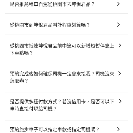
時、轉車麻煩！從最早06:49一直到23:21，桃園-台中一
是否推薦租車自駕從桃園市去坤悅君品？
天最多有72班次高鐵可搭乘。假設從桃園市大園區前往
如果你有台灣駕照且對自己駕駛技術有信心，且在車上
最靠近的桃園高鐵站，叫一輛計程車花費約400元、車程
時不需要閉目養神（因為要自己開車），最重要的是你
約20分鐘。抵達高鐵站後，步行進站、現場購票並於月
從桃園市到坤悅君品叫計程車划算嗎？
當天就要來回，那在桃園路邊可隨租隨借的iRent應該是
台排隊的時間約15分鐘，再乘坐30~43分鐘（平均38
如選擇小黃直達，在桃園可以透過app叫車的有55688台
你最便宜選擇。註冊完iRent的app後，可以每小時
分）的高鐵從桃園站前往台中高鐵站，每人票價540元，
灣大車隊、Uber、Line Taxi、Yoxi等，如果在路邊攔不
$115~205承租小轎車，每公里再額外加收$3.2，從桃園
再用10分鐘出站、等待車站前排班的計程車，搭上小黃
從桃園市抵達坤悅君品前中途可以新增短暫停靠上
到車，也可考慮打電話至附近的計程車隊，如游輝益自
市（大園區）到坤悅君品的花費預估為
後約花35分鐘、車費700元後，抵達坤悅君品 (台中市豐
下車點嗎？
營計程車、菓林計程車、大園多元化計程車聯合車隊等
$1,850~2,400（金額差異來自於平假日、車款差異、抵
原區) 的目的地。全程加上轉車時間共1小時55分鐘，假
tripool有提供多點上下車接送服務，線上預約從桃園市
叫車看看。依照里程跳錶計算，價格約為3,385~4,100元
達目的地後多久原路返回），雖已將eTag和可能的每小
設3位同行，高鐵加轉乘之平均每人花費為910元。但如
前往坤悅君品的途中可備註加點。每個加點位置，前後
間，但如改預約tripool可省高達$1,900。綜合以上，無
時40元路邊停車費用預估進去，但額外的汽車保險與可
預約完成後如何確保司機一定會來接我？司機沒來
果全程使用tripool並到府專車接送，則每人平均花費約
額外里程數5公里內加收200元。雖然可能有些路線完全
論在價格或服務品質上，tripool都是你從桃園市到坤悅
能的罰單都需自付。再者，和運的iRent只提供最基本的
怎麼辦？
740元，費時1小時34分鐘。選擇搭乘高鐵而不預約包
順路，但是司機多點停靠就會有額外的等待時間，收取
君品的最佳選擇。
車型，如Toyota Yaris、Prius C、Vios這類乘坐體驗較
車，不僅每人至少額外負擔170元車資，而且更會額外浪
只要完成預約並付款完成，訂單就成立，tripool也保證
額外費用是必要的補償。
差的車款，如果人數超過四位，更是沒有較大的七人座
費21分鐘在轉乘與等車上，現在還不馬上來預約
派車。在出發前一天晚上八點時，會透過電子郵件與簡
是否提供多種付款方式？若沒信用卡，是否可以下
或九人座可供選擇，而且無人租車最令人詬病的就是車
tripool！如果你僅有兩位乘車，也可參考tripool的拼車
訊提供司機的姓名、電話、車牌、車型等資訊，如在約
車時直接付現給司機？
況，打開車門才發現仍有上一組乘客遺留的垃圾或者撞
共乘服務，最多可再節省50%的交通費用。
定好的時間與上車地點沒有看到司機，可主動電話聯
凹的車門仍未被修理，每一次租車都好像在開樂透一
目前旅步提供多種付款方式可供選擇，包括線上刷卡
繫，可能原本約定的地點不適合暫停而改停靠在附近的
樣。另外，偶爾也會遇到明明已經預約了時間但上一位
(VISA/MasterCard/JCB)、簽帳卡 (金融信用卡) 和
位置。但如果遇到車輛故障或者前一趟車嚴重耽誤，
預約旅步車子可以指定車款或指定司機嗎？
用戶卻遲遲尚未歸還，又或者要還車時卻偏偏找不到停