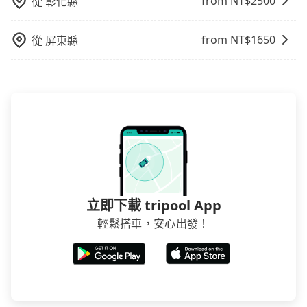
from NT$
2500
從
彰化縣
和方便性可選包車和計程車，喜歡探險和體驗當地文化
則可搭乘大眾運輸。
from NT$
1650
從
屏東縣
立即下載 tripool App
輕鬆搭車，安心出發！