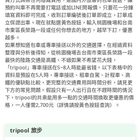
費方式與無任何隱藏費用，是國內外旅客的包車首選，讓
預約叫車不再需要打電話或加LINE問報價，只要花一分鐘
填寫資料即可完成，收到訂單編號後訂單即成立，訂單成
立保證出車。現在就點選黃色按鈕，輸入桃園機場和台南
市東區長榮路一段或任何你想去的地方，越早下訂，優惠
越多。
如果想知道包車或專車接送以外的交通選擇，在經過資料
整理與分析後得知，從桃園機場去台南市東區長榮路一段
最快的陸路交通是高鐵，不過如果不希望花大錢，
「tripool」專車接送在5~8人時能最省錢。以下表格中的
資料是預設在5人時，專車接送、租車自駕、計程車、高
鐵的優缺點比較，更完整的交通費用與時間分析，請見更
下方的常見問題。假設只有一人出行且在不趕時間的情況
下，tripool的共乘能用多一點的交通時間換取更優惠的價
格，一人僅需2,700元（詳情請按黃色按鈕查詢）。
tripool 旅步