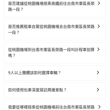
是否建議從桃園機場搭乘高鐵前往台南市東區長榮
路一段？
若要從桃園機場搭高鐵前往台南市東區長榮路一段，高
鐵乘坐舒適、省時、較貴！從最早06:49一直到22:35，
是否推薦租車自駕從桃園機場去台南市東區長榮路
桃園-台南一天最多有58班次高鐵可搭乘。假設從桃園機
一段？
場 (桃園市大園區) 前往最靠近的桃園高鐵站，叫一輛計
如果你有台灣駕照且對自己駕駛技術有信心，且在車上
程車花費約400元、車程約20分鐘。抵達高鐵站後，步
時不需要閉目養神（因為要自己開車），最重要的是你
行進站、現場購票並於月台排隊的時間約15分鐘，再乘
從桃園機場到台南市東區長榮路一段叫計程車划算
當天就要來回，那在桃園路邊可隨租隨借的iRent應該是
坐72~97分鐘（平均87分）的高鐵從桃園站前往台南高
嗎？
你最便宜選擇。註冊完iRent的app後，可以每小時
鐵站，每人票價1,190元，再用5分鐘出站、等待車站前
如選擇小黃直達，在桃園可以透過app叫車的有55688台
$115~205承租小轎車，每公里再額外加收$3.2，從桃園
排班的計程車，搭上小黃後約花24分鐘、車費300元
灣大車隊、Uber、Line Taxi、Yoxi等，如果在路邊攔不
機場到台南市東區長榮路一段的花費預估為
後，抵達台南市東區長榮路一段 (台南市東區) 的目的
9人以上團體該如何選擇車輛？
到車，也可考慮打電話至桃園機場附近的計程車隊，如
$3,650~4,350（金額差異來自於平假日、車款差異、抵
地。全程加上轉車時間共2小時31分鐘，假設5位同行，
在Line群組或Facebook社團裡，有司機標榜能提供乘坐
大園義交計程車、菓林計程車、大園多元化計程車聯合
達目的地後多久原路返回），雖已將eTag和可能的每小
高鐵加轉乘之平均每人花費為1,470元。但如果全程使用
9人以上之廂型車，其實屬違法。在現行法律下，營業小
車隊等叫車看看。依照里程跳錶計算，價格約為
時40元路邊停車費用預估進去，但額外的汽車保險與可
如何使用包車深度探訪周邊景點？
tripool並到府專車接送，則每人平均花費約1,460元，
客車最多座位數量就是9人，如扣掉司機就只能乘坐8位
7,335~8,800元間，但如改預約tripool可省高達
能的罰單都需自付。再者，和運的iRent只提供最基本的
費時3小時6分鐘。長距離移動確實搭乘高鐵可以比坐車
使用包車進行深度探訪周邊景點時，可以充分利用包車
乘客，如果要10人以上就是營業大客車的範疇，也就是
$3,300。但如果要考慮到回程，台南市僅有合法計程車
車型，如Toyota Yaris、Prius C、Vios這類乘坐體驗較
快，但卻要額外支出約50元的交通費，所以對於不是這
的便利性和彈性，探訪更多的景點，並且可以按照自己
中型巴士或大型遊覽車。非法改裝的車輛，不僅與車輛
約4,140輛，數量約為桃園市的75%、密度僅雙北的
我要從哪裡搭乘從桃園機場前往台南市東區長榮路
差的車款，如果人數超過四位，更是沒有較大的七人座
麼趕時間的人來說，預約tripool還是比較划算的。如果