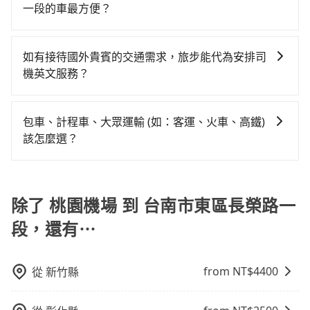
的節奏和時間進行遊覽。除了景點本身，還可以體驗周
行照不符，連司機的駕照都會不符。在路上被警察盤查
4.6%，其叫車的難度是雙北市的20倍。綜合以上，無論
一段的車最方便？
或九人座可供選擇，而且無人租車最令人詬病的就是車
你是三人以下要乘車，也可參考tripool的拼車共乘服
邊的文化和風俗，品嚐當地的美食，與當地人交流，深
請下車終止行程事小，如果發生意外，保險公司可不予
在價格或服務品質上，tripool都是你從桃園機場到台南
況，打開車門才發現仍有上一組乘客遺留的垃圾或者撞
務，最多可再節省50%的交通費用。
tripool提供到府專車接送服務，不論在台灣本島哪個角
入體驗當地的生活和文化。在探訪景點時，可以積極尋
賠償就事大了。千萬別為了省小錢而把朋友親人的安全
市東區長榮路一段的最佳選擇。
凹的車門仍未被修理，每一次租車都好像在開樂透一
落，只要有路能到、Google地圖上能標註、GPS上能找
找當地導遊或者向當地居民請教，了解更多的深度資訊
給賭上。通常人數沒有超過10位，建議預約一台九人座
如有接待國外貴賓的交通需求，旅步能代為安排司
樣。另外，偶爾也會遇到明明已經預約了時間但上一位
得到，我們就保證發車。直接在官網上輸入住家地址、
和內幕，並且可以在旅途中收集更多的故事和經驗，豐
與一台小轎車比較划算，如人數超過12位就一定是叫一
機英文服務？
用戶卻遲遲尚未歸還，又或者要還車時卻偏偏找不到停
辦公大樓、飯店民宿、各地車站、機場航廈、甚至風景
富自己的旅程。
台中巴比較方便。但也有例外，比方說有些山區或路段
車位，對於急著用車或者要載其他乘客的人來說就有不
當然可以。如果您需要外語司機的服務，可以先透過電
區，我們司機都會依照訂單上的資訊依約接送。
是禁止大客車通行的，建議在預定時最好先與車行或平
小的風險。最後，雖然路邊隨租隨還看似方便，但實際
子郵件booking@tripool.app聯繫我們，我們將有專人
包車、計程車、大眾運輸 (如：客運、火車、高鐵)
台確認。
使用時還是有其區域的限制，實際可停靠的地點與你的
協助回覆，並確認是否能夠提供所需的服務。
該怎麼選？
上下車地點仍有段距離，在遇到下雨天或者載行李時，
就顯得非常不便。
在選擇交通方式時，您可依下列建議的考慮因素做選
擇： 預算：不同交通工具價格不同，可先確定您的預
算。計程車最貴，而大眾運輸通常較便宜。 行程：需多
除了 桃園機場 到 台南市東區長榮路一
點停留的行程建議可選可客製化行程的包車，如果時間
段，還有⋯
比較寬鬆且不介意耗時轉乘可選大眾運輸或較貴的計程
車。 旅行人數：人數多時包車較方便舒適且每個人攤提
下來的車資也比較便宜，人數少可搭乘大眾運輸或計程
from NT$
4400
從
新竹縣
車。 時間：需在特定時間到達目的地可選包車或計程
車，不趕時間即可選用大眾運輸。 便利性：需要便利性