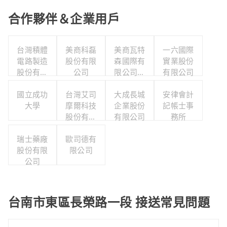
合作夥伴＆企業用戶
台灣積體
美商科磊
美商瓦特
一六國際
電路製造
股份有限
森國際有
實業股份
股份有限
公司
限公司台
有限公司
公司
灣分公司
國立成功
台灣艾司
大成長城
安律會計
大學
摩爾科技
企業股份
記帳士事
股份有限
有限公司
務所
公司
瑞士藥廠
歐司德有
股份有限
限公司
公司
台南市東區長榮路一段 接送常見問題