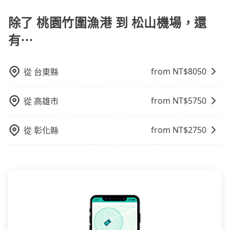
都會提供接送服務。不過，如果您有其他特殊要求，例
如需要載運骨灰罈或在車上進行法事等作業，建議在訂
除了 桃園竹圍漁港 到 松山機場，還
車前先向客服詢問是否有相應的司機可配合，以避免後
有⋯
續爭議。此外，是否需要給司機紅包或小費，則可以由
您自行決定。不過，建議可事先詢問司機是否接受。」
from NT$
8050
從
台東縣
from NT$
5750
從
高雄市
from NT$
2750
從
彰化縣