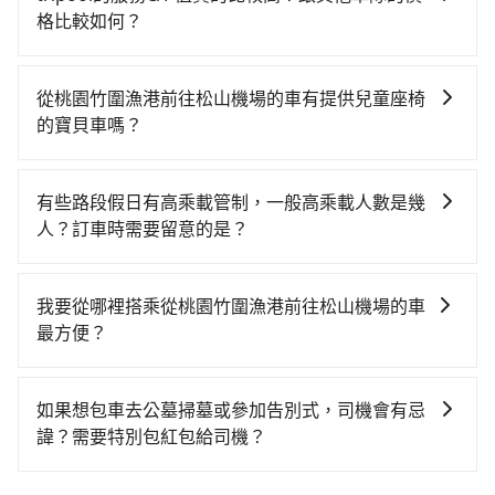
到車，也可考慮打電話至附近的計程車隊，如大園多元
人票價160元，再用15分鐘出站、等待車站前排班的計
格比較如何？
化計程車聯合車隊、菓林計程車、游輝益自營計程車等
程車，搭上小黃後約花17分鐘、車費300元後，抵達松
在服務品質許可下，乘客當然希望價格越便宜越好，而
叫車看看。依照里程跳錶計算，價格約為1,285~1,500元
山機場 (台北市松山區) 的目的地。全程加上轉車時間共1
市場上稍具規模且合法經營的業者，有以短程與城市為
間，但如改預約tripool可省高達$500。綜合以上，無論
從桃園竹圍漁港前往松山機場的車有提供兒童座椅
小時27分鐘，假設2位同行，高鐵加轉乘之平均每人花費
主的台灣大車隊、大都會、LINE Taxi、Uber，機場接送
在價格或服務品質上，tripool都是你從桃園竹圍漁港到
的寶貝車嗎？
為510元。但如果全程使用tripool並到府專車接送，則
則有肯驛、全鋒、格上租車、和運租車，包車旅遊則是
松山機場的最佳選擇。
每人平均花費約490元，費時42分鐘。選擇搭乘高鐵而
台灣法律有規定，無論年紀大小，所有乘客乘車時均需
KKDAY、KLOOK、叫車吧等。tripool旅步專注在長程
不預約包車，不僅每人至少額外負擔20元車資，而且更
繫好安全帶，如四歲以下或身高不足的幼童無法正常綁
單程接送與跨縣市計時包車，不論從哪邊去哪裡（當然
有些路段假日有高乘載管制，一般高乘載人數是幾
會額外浪費45分鐘在轉乘與等車上，現在還不馬上來預
安全帶，則需使用嬰兒/兒童座椅或輔以增高墊。如有幼
也包括桃園竹圍漁港去松山機場），全台保證出車。由
人？訂車時需要留意的是？
約tripool！如果你是獨自一人乘車，也可參考tripool的
童同行，在預訂tripool的寶貝車時，可以直接在網站勾
於有高效的車輛調度能力，能以市價7~8折提供專車到府
拼車共乘服務，最多可再節省50%的交通費用。
當某些特定路段塞車情況嚴重時，為了維持交通秩序和
選租用適合1~4歲的兒童汽車座椅或4歲以上的增高墊，
服務，是絕大多數乘客出行的最佳選擇。
道路安全，政府會實施高乘載管制，限制只有符合以下
如有新生兒需要0~1歲的嬰兒後向汽座，可先向客服人員
我要從哪裡搭乘從桃園竹圍漁港前往松山機場的車
四種車輛可以通行：(一) 乘載3人(含駕駛和小孩)以上的
確認庫存再行租用，每個300元。當然，更鼓勵父母自行
最方便？
小型車，(二) 大型客車，(三) 計程車，(四) 駕駛或乘客持
攜帶汽車座椅，不僅家中小寶貝坐的舒適習慣。
tripool提供到府專車接送服務，不論在台灣本島哪個角
有身心障礙證明、記者證或「高速公路高乘載管制」通
落，只要有路能到、Google地圖上能標註、GPS上能找
行證之小型車。如果您的出行路線會經過高乘載管制時
如果想包車去公墓掃墓或參加告別式，司機會有忌
得到，我們就保證發車。直接在官網上輸入住家地址、
段和路段，建議最好配合至少兩名以上乘客。
諱？需要特別包紅包給司機？
辦公大樓、飯店民宿、各地車站、機場航廈、甚至風景
如果您需要包車前往公墓掃墓或參加告別式，一般司機
區，我們司機都會依照訂單上的資訊依約接送。