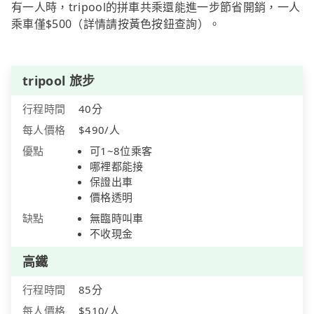
有一人時，tripool的拼車共乘還能進一步節省開銷，一人
乘車僅$500（詳情請按黃色按鈕查詢）。
tripool 旅步
行程時間
40分
每人價格
$490/人
優點
可1~8位乘客
哪裡都能接
保證出車
價格透明
缺點
無臨時叫車
不收現金
高鐵
行程時間
85分
每人價格
$510/人