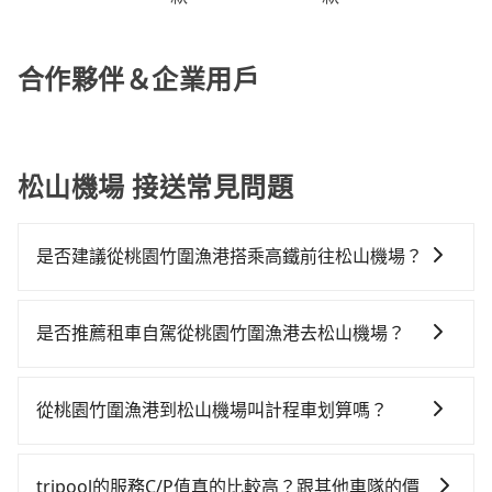
合作夥伴＆企業用戶
松山機場 接送常見問題
是否建議從桃園竹圍漁港搭乘高鐵前往松山機場？
從桃園竹圍漁港搭高鐵去松山機場絕非最佳選擇，高鐵
較貴、費時、轉車麻煩！桃園-台北雖然一天最多時有74
是否推薦租車自駕從桃園竹圍漁港去松山機場？
班車次，從最早06:49到23:40，過了末班車到清晨的時
通常旅客不會選擇租車或自駕前往松山機場，畢竟停在
段，還是要找其他交通方案。假設從桃園竹圍漁港 (桃園
路邊多天不用車，停車費與租車費用都是不小開支。
市大園區) 前往最靠近的桃園高鐵站，叫一輛計程車花費
從桃園竹圍漁港到松山機場叫計程車划算嗎？
約400元、車程約20分鐘。抵達高鐵站後，步行進站、
如選擇小黃直達，在桃園可以透過app叫車的有55688台
現場購票並於月台排隊的時間約15分鐘，再乘坐16~22
灣大車隊、Uber、Line Taxi、Yoxi等，如果在路邊攔不
分鐘（平均20分）的高鐵從桃園站前往台北高鐵站，每
tripool的服務C/P值真的比較高？跟其他車隊的價