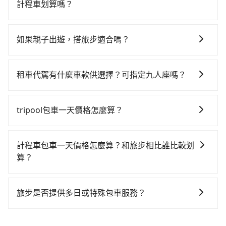
路邊可隨租隨借的iRent應該是你最便宜選擇。註冊完
20分鐘，再乘坐22~26分鐘（平均25分）的高鐵從板橋
計程車划算嗎？
iRent的app後，可以每小時$115~205承租小轎車，每
站前往新竹高鐵站，每人票價260元，再用5分鐘出站、
如選擇小黃直達，在新北可以透過app叫車的有55688台
公里再額外加收$3.2，從樹林火車站到統一渡假村馬武
等待車站前排班的計程車，搭上小黃後約花33分鐘、車
灣大車隊、Uber、Line Taxi、Yoxi等，如果在路邊攔不
督渡假會議中心的花費預估為$800~1,250（金額差異來
費800元後，抵達統一渡假村馬武督渡假會議中心 (新竹
如果親子出遊，搭旅步適合嗎？
到車，也可考慮打電話至樹林火車站附近的計程車隊，
自於平假日、車款差異、抵達目的地後多久原路返
縣關西鎮) 的目的地。全程加上轉車時間共1小時40分
適合的，另外旅步也特別為您心愛的寶貝準備了兒童座
如婦安車隊、全欣計程車、天籃衛星車隊等叫車看看。
回），雖已將eTag和可能的每小時40元路邊停車費用預
鐘，假設一人獨行，交通費總計1,360元。但如果全程使
椅及兒童用增高墊供您選購(租借300元/個)，讓您和孩子
依照里程跳錶計算，價格約為1,115~1,300元間，若改選
估進去，但額外的汽車保險與可能的罰單都需自付。再
租車代駕有什麼車款供選擇？可指定九人座嗎？
用tripool並到府專車接送，則僅需花費約1,190元，費
出遊時安全更有保障。
tripool的專車服務可再更便宜。但如果要考慮到回程，
者，和運的iRent只提供最基本的車型，如Toyota
時34分鐘。選擇搭乘高鐵而不預約包車，不僅至少額外
tripool提供的車型以五人座小轎車、休旅車與九人座箱
新竹縣僅有合法計程車約730輛，數量約為新北市的
Yaris、Prius C、Vios這類乘坐體驗較差的車款，如果人
負擔170元車資，而且更會額外浪費66分鐘在轉乘與等
型車為主，車款品牌以豐田Toyota、福特Ford、福斯
3%、密度僅雙北的1.3%，其叫車的難度是雙北市的80
tripool包車一天價格怎麼算？
數超過四位，更是沒有較大的七人座或九人座可供選
車上，現在還不馬上來預約tripool！
VW為主，其中也有少量進口車像凌志Lexus、特斯拉
倍。雖然樹林火車站到統一渡假村馬武督渡假會議中心
擇，而且無人租車最令人詬病的就是車況，打開車門才
因包車費用會隨著您選用2-12小時不等的包車時數、所
Tesla、賓士Benz等高級車款。全部五年內合法營業用
的跳表小黃可能較為便宜，但當你們人數超過四位時，
發現仍有上一組乘客遺留的垃圾或者撞凹的車門仍未被
需行程的公里數及車型而有所不同，建議可以直接上旅
車，百分百無菸車，乘客均有最高500萬乘客險。如果有
計程車包車一天價格怎麼算？和旅步相比誰比較划
叫兩輛計程車的費用就貴了，改預約一輛tripool的九人
修理，每一次租車都好像在開樂透一樣。另外，偶爾也
步官網一鍵查價，即時試算您包車費用，清楚透明，且
特殊需求或人數較多，需要大T保母車、20人座中巴、
算？
座廂型車最高可省$700。
會遇到明明已經預約了時間但上一位用戶卻遲遲尚未歸
無隱藏費用。
40人座大巴或遊覽車，可特別填單並另外報價。
還，又或者要還車時卻偏偏找不到停車位，對於急著用
計程車包車的價格通常根據時間或距離計算，包車的價
車或者要載其他乘客的人來說就有不小的風險。最後，
格通常是根據時間或距離來計算，而且在不同城市和地
旅步是否提供多日或特殊包車服務？
雖然路邊隨租隨還看似方便，但實際使用時還是有其區
區，價格可能有所不同。另外，計程車包車價格也可能
域的限制，實際可停靠的地點與你的上下車地點仍有段
若您有多日或特殊包車需求，您可以先來信旅步，會有
會因為交通狀況等因素而有所變動。因此，在預定包車
距離，在遇到下雨天或者載行李時，就顯得非常不便。