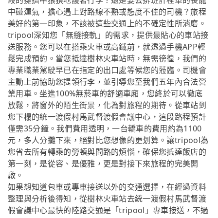
段的擁擠中狼狽地護著行李？還是要去排班計程車的長龍
中碰運氣，擔心遇上對路線不熟或態度不佳的司機？旅程
美好的第一印象，不該被這些交通上的不確定性所消磨。
tripool深知您「無縫接軌」的需求，提供最貼心的車站接
送服務。您可以在搭乘火車或高鐵前，就透過手機APP輕
鬆完成預約。當您抵達樹林火車站時，無需徬徨，我們的
專業職業駕駛早已在指定的出口處等候您的蒞臨。司機會
主動上前協助您提領行李，並引導您至我們五年內合法營
業用車。坐進100%無菸車的舒適車廂，您終於可以徹底
放鬆，將窗外的陌生街景，化為對旅程的期待。從車站到
您下榻的統一渡假村馬武督渡假會議中心，這段路程預計
僅需35分鐘。我們費用透明，一台轎車的費用約為1100
元，多人分攤下來，絕對比您想像的更划算。讓tripool為
您省去所有轉乘的勞頓與問路的煩惱，確保您抵達飯店的
第一刻，是從容、是優雅，更是對接下來旅程的完美開
啟。
如果想知道包車或專車接送以外的交通選擇，在經過資料
整理與分析後得知，從樹林火車站去統一渡假村馬武督渡
假會議中心最快的陸路交通是「tripool」專車接送，不過