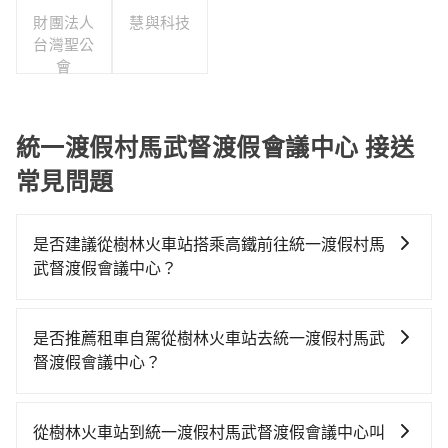
大學
財團法人
慧與科技
台灣聖公
會
統一渡假村馬武督渡假會議中心 接送
常見問題
是否建議從樹林火車站搭乘高鐵前往統一渡假村馬
武督渡假會議中心？
若要從樹林火車站搭高鐵前往統一渡假村馬武督渡假會
議中心，高鐵較貴、費時、轉車麻煩！從最早06:34一直
是否推薦租車自駕從樹林火車站去統一渡假村馬武
到23:08，板橋-新竹一天最多有61班次高鐵可搭乘。假
督渡假會議中心？
設從樹林火車站 (新北市樹林區) 前往最靠近的板橋高鐵
如果你有台灣駕照且對自己駕駛技術有信心，且需要絕
站，叫一輛計程車花費約300元、車程約17分鐘。抵達
對的時間彈性，最重要的是你當天就要來回，那在新北
高鐵站後，步行進站、現場購票並於月台排隊的時間約
從樹林火車站到統一渡假村馬武督渡假會議中心叫