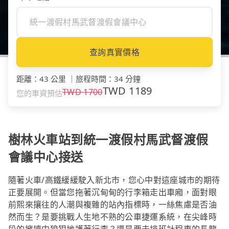
查詢真實價格
距離
：
43 公里
｜
旅程時間
：
34 分鐘
TWD
1189
TWD
1700
您的車資預估
樹林火車站到統一渡假村馬武督渡假
會議中心接送
隨著火車/高鐵緩緩駛入新北市，您心中對這座城市的期待
正要展開。但當您拖著沉甸甸的行李箱走出車廂，面對眼
前熙來攘往的人潮與複雜的站內指標時，一絲焦慮是否油
然而生？是要挑戰人生地不熟的公車捷運系統，在尖峰時