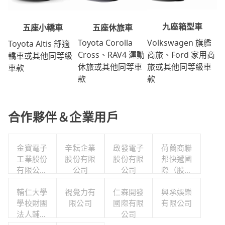
九座箱型車
五座休旅車
五座小轎車
Volkswagen 旗艦
Toyota Corolla
Toyota Altis 舒適
商旅、Ford 家用商
Cross、RAV4 運動
轎車或其他同等級
旅或其他同等級車
休旅或其他同等車
車款
款
款
合作夥伴＆企業用戶
金寶電子
辛耘企業
啟發電子
荷蘭商聯
工業股份
股份有限
股份有限
邦快遞國
有限公司
公司
公司
際（股）
職工福利
公司台灣
輔仁大學
委員會
視覺力有
仁森開發
分公司職
興承娛樂
學校財團
限公司
國際有限
工福利委
有限公司
法人輔仁
公司
員會