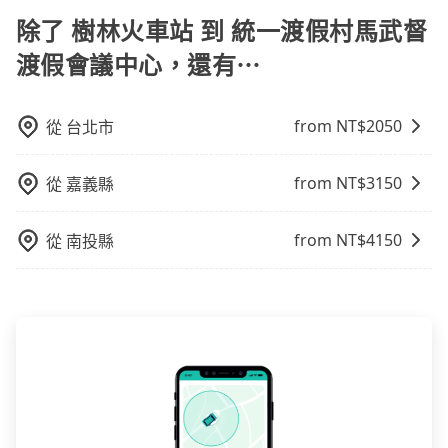
專人回覆您。
之前，最好先詢問清楚具體價格和注意事項。相比之
除了 樹林火車站 到 統一渡假村馬武督
下，旅步的包車服務價格相對更為透明和具體，一般是
按照包車時間和里程、車型來計費，價格在網站上公開
渡假會議中心，還有⋯
透明，方便客戶可以更加準確地了解行程所需時間和費
用。
from NT$
2050
從
台北市
from NT$
3150
從
嘉義縣
from NT$
4150
從
南投縣