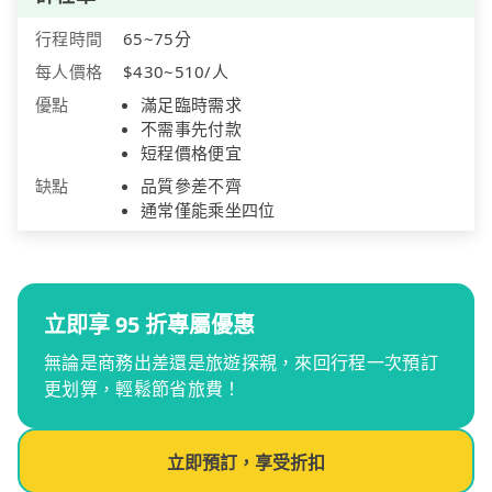
行程時間
65~75分
每人價格
$430~510/人
優點
滿足臨時需求
不需事先付款
短程價格便宜
缺點
品質參差不齊
通常僅能乘坐四位
立即享 95 折專屬優惠
無論是商務出差還是旅遊探親，來回行程一次預訂
更划算，輕鬆節省旅費！
立即預訂，享受折扣