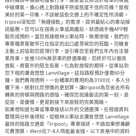
段的擁擠中狼狽地護著行李？還是要去排班計程車的長龍
中碰運氣，擔心遇上對路線不熟或態度不佳的司機？旅程
美好的第一印象，不該被這些交通上的不確定性所消磨。
tripool深知您「無縫接軌」的需求，提供最貼心的車站接
送服務。您可以在搭乘火車或高鐵前，就透過手機APP輕
鬆完成預約。當您抵達樹林火車站時，無需徬徨，我們的
專業職業駕駛早已在指定的出口處等候您的蒞臨。司機會
主動上前協助您提領行李，並引導您至我們五年內合法營
業用車。坐進100%無菸車的舒適車廂，您終於可以徹底
放鬆，將窗外的陌生街景，化為對旅程的期待。從車站到
您下榻的瀾音悠悠 Lanvillage，這段路程預計僅需60分
鐘。我們費用透明，一台轎車的費用約為3100元，多人分
攤下來，絕對比您想像的更划算。讓tripool為您省去所有
轉乘的勞頓與問路的煩惱，確保您抵達飯店的第一刻，是
從容、是優雅，更是對接下來旅程的完美開啟。
如果想知道包車或專車接送以外的交通選擇，在經過資料
整理與分析後得知，從樹林火車站去瀾音悠悠 Lanvillage
最快的陸路交通是「tripool」專車接送，不過如果想兼顧
花費預算，iRent在7~8人時能最省錢。以下表格中的資料