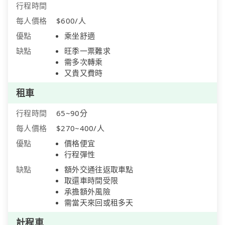
行程時間
每人價格
$600/人
優點
乘坐舒適
缺點
旺季一票難求
需多次轉乘
又貴又費時
租車
行程時間
65~90分
每人價格
$270~400/人
優點
價格便宜
行程彈性
缺點
額外交通往返取車點
取還車時間受限
承擔額外風險
需當天來回或租多天
計程車