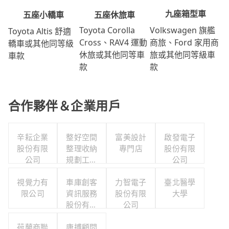
九座箱型車
五座休旅車
五座小轎車
Volkswagen 旗艦
Toyota Corolla
Toyota Altis 舒適
商旅、Ford 家用商
Cross、RAV4 運動
轎車或其他同等級
旅或其他同等級車
休旅或其他同等車
車款
款
款
合作夥伴＆企業用戶
辛耘企業
整好空間
富美設計
啟發電子
股份有限
整理收納
專門店
股份有限
公司
規劃工作
公司
室
視覺力有
車庫創客
力智電子
臺北醫學
限公司
資訊服務
股份有限
大學
股份有限
公司
公司
荷蘭商聯
康搏顧問