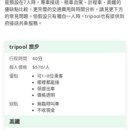
是預設在7人時，專車接送、租車自駕、計程車、高鐵的
優缺點比較，更完整的交通費用與時間分析，請見更下方
的常見問題。但假設只有獨自一人時，tripool也有提供到
府接送共乘服務。
tripool 旅步
行程時間
60分
每人價格
$570/人
優點
可1~8位乘客
哪裡都能接
保證出車
價格透明
缺點
無臨時叫車
不收現金
高鐵