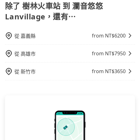
地區、價位、人數、特殊需求來搜尋適合的旅店與房
除了 樹林火車站 到 瀾音悠悠
下，旅步的包車服務價格相對更為透明和具體，一般是
型，更重要的是通常價格是官網的6~8折，如果又有加入
按照包車時間和里程、車型來計費，價格在網站上公開
Lanvillage，還有⋯
會員或者使用特定的信用卡，還可以累積點數做現金回
透明，方便客戶可以更加準確地了解行程所需時間和費
饋或未來換取免費的住房。台灣人常用的線上訂房平台
用。
有Booking.com、Agoda.com、Hotels.com、
from NT$
6200
從
嘉義縣
Expedia.com、Trip.com等。正常來說，線上刷卡付款
完後預定就完成，事先不用電話確認空房，事後也不用
from NT$
7950
從
高雄市
告知付款完畢，一切都能在網路上操作。但有些較冷門
或規模較小的飯店，有可能再多平台同時上架而發生超
賣的現象，便有可能到了現場卻沒房可住的窘境，所以
from NT$
3650
從
新竹市
在預定時要不選擇評分高、評論多的飯店，不然就是還
要再人工電話與飯店確認。預訂民宿方面，如不怕麻
煩，有些時候直接打電話問的價格可能比民宿訂房網來
得便宜，但缺點就是多數要匯款並再人工確認。假如不
介意多花一點錢省下這些瑣碎的事，台灣本土的AsiaYo
或者國際Airbnb都值得推薦。