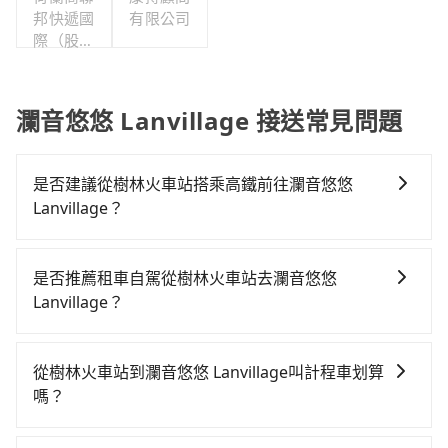
邦快遞國
有限公司
際（股）
公司台灣
分公司職
工福利委
瀾音悠悠 Lanvillage 接送常見問題
員會
是否建議從樹林火車站搭乘高鐵前往瀾音悠悠
Lanvillage？
若要從樹林火車站搭高鐵前往瀾音悠悠 Lanvillage，高
鐵較貴、費時、轉車麻煩！從最早06:34一直到23:08，
是否推薦租車自駕從樹林火車站去瀾音悠悠
板橋-新竹一天最多有61班次高鐵可搭乘。假設從樹林火
Lanvillage？
車站 (新北市樹林區) 前往最靠近的板橋高鐵站，叫一輛
如果你有台灣駕照且對自己駕駛技術有信心，且在車上
計程車花費約300元、車程約17分鐘。抵達高鐵站後，
時不需要閉目養神（因為要自己開車），最重要的是你
步行進站、現場購票並於月台排隊的時間約20分鐘，再
從樹林火車站到瀾音悠悠 Lanvillage叫計程車划算
當天就要來回，那在新北路邊可隨租隨借的iRent應該是
乘坐22~26分鐘（平均25分）的高鐵從板橋站前往新竹
嗎？
你最便宜選擇。註冊完iRent的app後，可以每小時
高鐵站，每人票價260元，再用5分鐘出站、等待車站前
如選擇小黃直達，在新北可以透過app叫車的有55688台
$115~205承租小轎車，每公里再額外加收$3.2，從樹林
排班的計程車，搭上小黃後約花47分鐘、車費900元