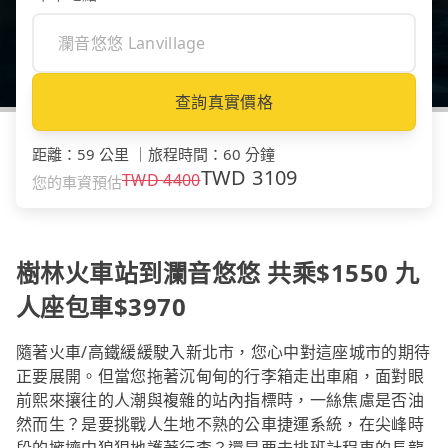
查詢真實價格
距離
：
59 公里
｜
旅程時間
：
60 分鐘
TWD
3109
TWD
4400
您的車資預估
樹林火車站到瀾音悠悠 共乘$1550 九
人座包車$3970
隨著火車/高鐵緩緩駛入新北市，您心中對這座城市的期待
正要展開。但當您拖著沉甸甸的行李箱走出車廂，面對眼
前熙來攘往的人潮與複雜的站內指標時，一絲焦慮是否油
然而生？是要挑戰人生地不熟的公車捷運系統，在尖峰時