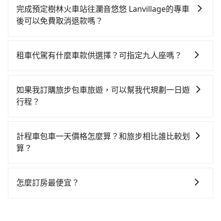
灣大車隊、Uber、Line Taxi、Yoxi等，如果在路邊攔不
火車站到瀾音悠悠 Lanvillage的花費預估為
後，抵達瀾音悠悠 Lanvillage (新竹縣尖石鄉) 的目的
完成預定樹林火車站往瀾音悠悠 Lanvillage的專車
到車，也可考慮打電話至樹林火車站附近的計程車隊，
$950~1,400（金額差異來自於平假日、車款差異、抵達
地。全程加上轉車時間共1小時54分鐘，假設7位同行，
後可以免費取消退款嗎？
如天籃衛星車隊、全欣計程車、東佳交通等叫車看看。
目的地後多久原路返回），雖已將eTag和可能的每小時
高鐵加轉乘之平均每人花費為600元。但如果全程使用
只要在乘車前一日清晨六點以前透過電子郵件告知，不
依照里程跳錶計算，價格約為1,515~1,800元間。但如果
40元路邊停車費用預估進去，但額外的汽車保險與可能
tripool並到府專車接送，則每人平均花費約570元，費
論任何理由，保證全額退費，且不收取任何手續費。
要考慮到回程，新竹縣僅有合法計程車約730輛，數量約
的罰單都需自付。再者，和運的iRent只提供最基本的車
租車代駕有什麼車款供選擇？可指定九人座嗎？
時1小時。選擇搭乘高鐵而不預約包車，不僅每人至少額
為新北市的3%、密度僅雙北的1.3%，其叫車的難度是雙
型，如Toyota Yaris、Prius C、Vios這類乘坐體驗較差
外負擔30元車資，而且更會額外浪費54分鐘在轉乘與等
tripool提供的車型以五人座小轎車、休旅車與九人座箱
北市的80倍。雖然樹林火車站到瀾音悠悠 Lanvillage的
的車款，如果人數超過四位，更是沒有較大的七人座或
車上，現在還不馬上來預約tripool！如果你是三人以下
型車為主，車款品牌以豐田Toyota、福特Ford、福斯
跳表小黃可能較為便宜，但仍有臨時攔不到車以及計程
如果我訂購旅步包車旅遊，可以幫我代規劃一日遊
九人座可供選擇，而且無人租車最令人詬病的就是車
要乘車，也可參考tripool的拼車共乘服務，最多可再節
VW為主，其中也有少量進口車像凌志Lexus、特斯拉
車司機不跳錶計費的風險，如你們人數在五人以上，分
行程？
況，打開車門才發現仍有上一組乘客遺留的垃圾或者撞
省50%的交通費用。
Tesla、賓士Benz等高級車款。全部五年內合法營業用
坐兩台計程車就不太方便，反而能事先預約且品質穩定
凹的車門仍未被修理，每一次租車都好像在開樂透一
抱歉！目前旅步的包車服務只能提供交通接送服務，暫
車，百分百無菸車，乘客均有最高500萬乘客險。如果有
的tripool，可能更適合你。
樣。另外，偶爾也會遇到明明已經預約了時間但上一位
時還沒有規劃行程的服務。
特殊需求或人數較多，需要大T保母車、20人座中巴、
計程車包車一天價格怎麼算？和旅步相比誰比較划
用戶卻遲遲尚未歸還，又或者要還車時卻偏偏找不到停
40人座大巴或遊覽車，可特別填單並另外報價。
算？
車位，對於急著用車或者要載其他乘客的人來說就有不
小的風險。最後，雖然路邊隨租隨還看似方便，但實際
計程車包車的價格通常根據時間或距離計算，包車的價
使用時還是有其區域的限制，實際可停靠的地點與你的
格通常是根據時間或距離來計算，而且在不同城市和地
怎麼訂房最便宜？
上下車地點仍有段距離，在遇到下雨天或者載行李時，
區，價格可能有所不同。另外，計程車包車價格也可能
就顯得非常不便。
現在旅客預訂飯店已經很少透過旅行社，大多是透過
會因為交通狀況等因素而有所變動。因此，在預定包車
OTA (online travel agent) 來完成，除了可以快速依據
之前，最好先詢問清楚具體價格和注意事項。相比之