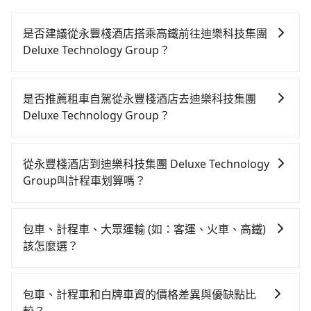
是否建議從永豐棧酒店搭乘高鐵前往迪樂科技集團
Deluxe Technology Group？
若要從永豐棧酒店搭高鐵前往迪樂科技集團 Deluxe
Technology Group，高鐵乘坐舒適、較貴、費時！從
是否推薦租車自駕從永豐棧酒店去迪樂科技集團
最早06:05一直到23:03，台中-南港一天最多有103班次
Deluxe Technology Group？
高鐵可搭乘。假設從永豐棧酒店 (台中市西屯區) 前往最
如果你有台灣駕照且對自己駕駛技術有信心，且在車上
靠近的台中高鐵站，叫一輛計程車花費約300元、車程約
時不需要閉目養神（因為要自己開車），最重要的是你
17分鐘。抵達高鐵站後，步行進站、現場購票並於月台
從永豐棧酒店到迪樂科技集團 Deluxe Technology
當天就要來回，那在台中路邊可隨租隨借的iRent應該是
排隊的時間約20分鐘，再乘坐54~81分鐘（平均68分）
Group叫計程車划算嗎？
你最便宜選擇。註冊完iRent的app後，可以每小時
的高鐵從台中站前往南港高鐵站，每人票價750元，再用
如選擇小黃直達，在台中可以透過app叫車的有55688台
$115~205承租小轎車，每公里再額外加收$3.2，從永豐
10分鐘出站、等待車站前排班的計程車，搭上小黃後約
灣大車隊、Uber、Line Taxi、Yoxi等，如果在路邊攔不
棧酒店到迪樂科技集團 Deluxe Technology Group的花
花13分鐘、車費200元後，抵達迪樂科技集團 Deluxe
包車、計程車、大眾運輸 (如：客運、火車、高鐵)
到車，也可考慮打電話至永豐棧酒店附近的計程車隊，
費預估為$2,150~2,700（金額差異來自於平假日、車款
Technology Group (台北市內湖區) 的目的地。全程加
該怎麼選？
如聯美汽車行、大都會衛星計程車、天誠衛星計程車等
差異、抵達目的地後多久原路返回），雖已將eTag和可
上轉車時間共2小時8分鐘，假設3位同行，高鐵加轉乘之
在選擇交通方式時，您可依下列建議的考慮因素做選
叫車看看。依照里程跳錶計算，價格約為4,150~5,000元
能的每小時40元路邊停車費用預估進去，但額外的汽車
平均每人花費為920元。不過，台中市少部分小黃司機不
擇： 預算：不同交通工具價格不同，可先確定您的預
間，但如改預約tripool可省高達$2,600。台中市有些計
保險與可能的罰單都需自付。再者，和運的iRent只提供
包車、計程車和白牌車資的價格差異與優缺點比
按表收費，看乘客是外地人便漫天喊價或恣意繞路。但
算。計程車最貴，而大眾運輸通常較便宜。 行程：需多
程車司機不按錶計費，約有27%會採現場議價，建議最