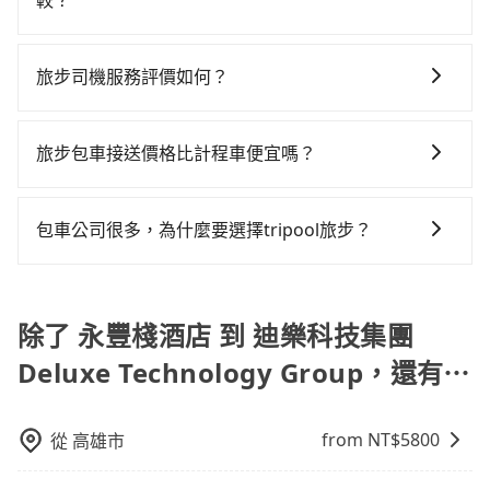
最基本的車型，如Toyota Yaris、Prius C、Vios這類乘
較？
如果全程使用tripool並到府專車接送，則每人平均花費
點停留的行程建議可選可客製化行程的包車，如果時間
好先上網預約，以免當場被坑受騙。綜合以上，無論在
坐體驗較差的車款，如果人數超過四位，更是沒有較大
約820元，費時1小時53分鐘。選擇搭乘高鐵而不預約包
包車、計程車或白牌車。主要價格差異和優缺點如下： -
比較寬鬆且不介意耗時轉乘可選大眾運輸或較貴的計程
價格或服務品質上，tripool都是你從永豐棧酒店到迪樂
的七人座或九人座可供選擇，而且無人租車最令人詬病
車，不僅每人至少額外負擔100元車資，而且更會額外浪
包車：優點是搭乘舒適可以根據自己的需求安排時間和
車。 旅行人數：人數多時包車較方便舒適且每個人攤提
科技集團 Deluxe Technology Group的最佳選擇。
旅步司機服務評價如何？
的就是車況，打開車門才發現仍有上一組乘客遺留的垃
費15分鐘在轉乘與等車上，現在還不馬上來預約
地點上車較客製化。此外，司機還會提供各種旅遊建議
下來的車資也比較便宜，人數少可搭乘大眾運輸或計程
圾或者撞凹的車門仍未被修理，每一次租車都好像在開
tripool！如果你僅有兩位乘車，也可參考tripool的拼車
在 Google 上關於旅步的評論中，許多人都給予旅步司
與資訊。長途接送價格比計程車車資更優惠。 - 計程
車。 時間：需在特定時間到達目的地可選包車或計程
樂透一樣。另外，偶爾也會遇到明明已經預約了時間但
共乘服務，最多可再節省50%的交通費用。
機非常高的評價，認為他們非常專業且親切！讓他們的
車：優點是24小時隨叫隨到，價格按錶計費，但若遇交
車，不趕時間即可選用大眾運輸。 便利性：需要便利性
旅步包車接送價格比計程車便宜嗎？
上一位用戶卻遲遲尚未歸還，又或者要還車時卻偏偏找
旅程更加順暢和舒適。」
通塞車時亦會加收延遲費用，一般屬短程接駁為主。 -
和方便性可選包車和計程車，喜歡探險和體驗當地文化
不到停車位，對於急著用車或者要載其他乘客的人來說
旅步的車資採固定費率與計程車需依行駛距離計費、且
白牌車：優點是價格相對較低，有的還可喊價。但安全
則可搭乘大眾運輸。
就有不小的風險。最後，雖然路邊隨租隨還看似方便，
遇塞車、停紅燈時等低速行駛時還需額外加價不同，旅
性和服務質量無法保障，需要自行承擔風險，遇到狀況
包車公司很多，為什麼要選擇tripool旅步？
但實際使用時還是有其區域的限制，實際可停靠的地點
步費用比計程車低，且能讓您更能輕鬆掌握交通開支。
事後也無法申訴退費。
與你的上下車地點仍有段距離，在遇到下雨天或者載行
旅步提供多種車型，從轎車、休旅車到九人座，讓您可
李時，就顯得非常不便。
以依照您行程人數的需求進行選擇。此外，為確保您的
旅途安全無憂，我們的司機都是專業且可靠的職業駕
除了 永豐棧酒店 到 迪樂科技集團
駛。關於價格，旅步官網可一鍵即時查價，所示價格絕
Deluxe Technology Group，還有⋯
無隱藏費用，且還提供優於其他業者更彈性的取消政
策，讓您在規劃行程時能更無後顧之憂。無論您是要前
往市區還是郊區，我們都可以為您提供最佳的旅遊體
from NT$
5800
從
高雄市
驗。所以，如果您正在尋找一家可靠的包車公司，
tripool旅步絕對是您值得信任的不二選擇！