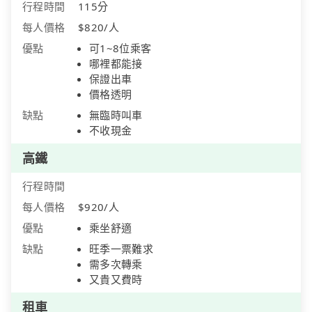
行程時間
115分
每人價格
$820/人
優點
可1~8位乘客
哪裡都能接
保證出車
價格透明
缺點
無臨時叫車
不收現金
高鐵
行程時間
每人價格
$920/人
優點
乘坐舒適
缺點
旺季一票難求
需多次轉乘
又貴又費時
租車