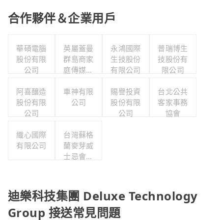
合作夥伴＆企業用戶
華碩電腦
英屬蓋曼
永鴻國際
普瑞博生
股份有限
群島商家
生技股份
技股份有
公司
庭傳媒股
有限公司
限公司
份有限公
阿喜釀造
司城邦分
車神有限
賜譽投資
台北公共
股份有限
公司
公司
股份有限
客家事務
公司
公司
協會
織心國際
台灣蘇格
有限公司
蘭麥芽威
士忌會所
股份有限
公司
迪樂科技集團 Deluxe Technology
Group 接送常見問題