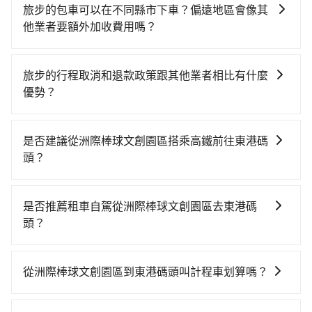
旅步的包車可以在不同縣市下車？偏遠地區會像其
他業者要額外加收費用嗎？
旅步的包車服務非常方便，您可以在不同縣市下車。對
於偏遠地區，我們提供的價格已經包含了所有基本的費
旅步的行程取消和退款政策跟其他業者相比有什麼
用，不會像其他業者那樣收取額外費用。但如果您需要
優勢？
前往的地點屬於高海拔山區等特殊地點，就可能會需要
當您需要取消旅行行程時，旅步提供比其他業者更具彈
支付額外的費用，不過別擔心，您可以透過旅步官網查
性的取消政策，以給予乘客更多的保障和方便。只需在
詢到具體的費用。
是否建議從洲際棒球文創園區搭乘高鐵前往東港碼
用車前一天的凌晨六點前完成取消訂單作業，旅步就承
頭？
諾會無條件全額退款，讓乘客感到安心之餘，降低風險
若要從洲際棒球文創園區搭高鐵前往東港碼頭，高鐵較
的同時也確保乘客的權益。
貴、費時！從最早06:25一直到23:07，台中-左營一天最
是否推薦租車自駕從洲際棒球文創園區去東港碼
多有89班次高鐵可搭乘。假設從洲際棒球文創園區 (台中
頭？
市北屯區) 前往最靠近的台中高鐵站，叫一輛計程車花費
如果你有台灣駕照且對自己駕駛技術有信心，且在車上
約500元、車程約24分鐘。抵達高鐵站後，步行進站、
時不需要閉目養神（因為要自己開車），最重要的是你
現場購票並於月台排隊的時間約20分鐘，再乘坐45~68
從洲際棒球文創園區到東港碼頭叫計程車划算嗎？
當天就要來回，那在台中路邊可隨租隨借的iRent應該是
分鐘（平均57分）的高鐵從台中站前往左營高鐵站，每
如選擇小黃直達，在台中可以透過app叫車的有55688台
你最便宜選擇。註冊完iRent的app後，可以每小時
人票價790元，再用10分鐘出站、等待車站前排班的計