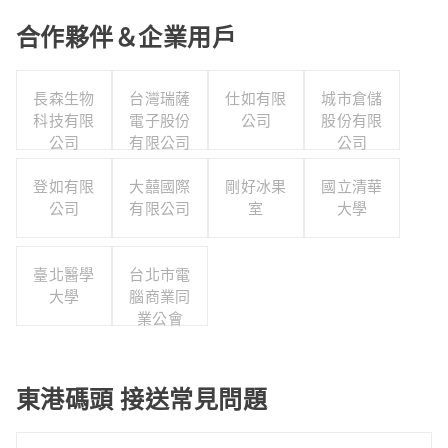
合作夥伴＆企業用戶
長森生物
台灣瑞薩
仕如有限
城市倉儲
科技有限
電子股份
公司
股份有限
公司
有限公司
公司
登如有限
大囍國際
剛好冰果
國立清華
公司
有限公司
室
大學
臺北醫學
台北市電
大學
腦商業同
業公會
東港碼頭 接送常見問題