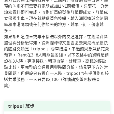
費方式與無任何隱藏費用，是國內外旅客的包車首選，讓
預約叫車不再需要打電話或加LINE問報價，只要花一分鐘
填寫資料即可完成，收到訂單編號後訂單即成立，訂單成
立保證出車。現在就點選黃色按鈕，輸入洲際棒球文創園
區和東港碼頭或任何你想去的地方，越早下訂，優惠越
多。
如果想知道包車或專車接送以外的交通選擇，在經過資料
整理與分析後得知，從洲際棒球文創園區去東港碼頭最快
的陸路交通是「tripool」專車接送，不過如果想兼顧花費
預算，iRent在3~8人時能最省錢。以下表格中的資料是預
設在3人時，專車接送、租車自駕、計程車、高鐵的優缺
點比較，更完整的交通費用與時間分析，請見更下方的常
見問題。但假設只有獨自一人時，tripool也有提供到府接
送共乘服務，一人只要$2,100（詳情請按黃色按鈕查
詢）。
tripool 旅步