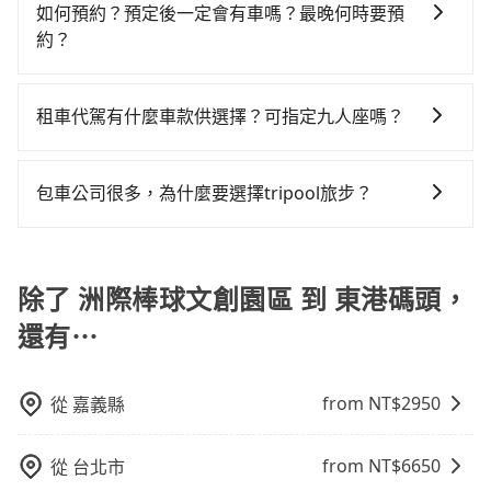
灣大車隊、Uber、Line Taxi、Yoxi等，如果在路邊攔不
$115~205承租小轎車，每公里再額外加收$3.2，從洲際
程車，搭上小黃後約花59分鐘、車費1,400元後，抵達東
如何預約？預定後一定會有車嗎？最晚何時要預
到車，也可考慮打電話至洲際棒球文創園區附近的計程
棒球文創園區到東港碼頭的花費預估為
港碼頭 (屏東縣東港鎮) 的目的地。全程加上轉車時間共2
約？
車隊，如台中無線、西北西計程汽車行、國通衛星無線
$3,000~3,650（金額差異來自於平假日、車款差異、抵
小時50分鐘，假設3位同行，高鐵加轉乘之平均每人花費
如要預約從洲際棒球文創園區前往東港碼頭的專車接送
計程車等叫車看看。依照里程跳錶計算，價格約為
達目的地後多久原路返回），雖已將eTag和可能的每小
為1,420元。不過，台中市少部分小黃司機不按表收費，
服務，可直接線上輸入上下車地點或地址，三秒內即可
5,850~7,000元間，但如改預約tripool可省高達
時40元路邊停車費用預估進去，但額外的汽車保險與可
租車代駕有什麼車款供選擇？可指定九人座嗎？
看乘客是外地人便漫天喊價或恣意繞路。但如果全程使
查到真實價格，照著步驟填寫完乘客資料與線上刷卡，
$2,800。但如果要考慮到回程，屏東縣僅有合法計程車
能的罰單都需自付。再者，和運的iRent只提供最基本的
用tripool並到府專車接送，則每人平均花費約1,400
tripool提供的車型以五人座小轎車、休旅車與九人座箱
訂單即成立。在拿到訂單編號後，隨即會在手機上收到
約370輛，數量約為台中市的4%、密度僅雙北的0.3%，
車型，如Toyota Yaris、Prius C、Vios這類乘坐體驗較
元，費時2小時44分鐘。選擇搭乘高鐵而不預約包車，不
型車為主，車款品牌以豐田Toyota、福特Ford、福斯
簡訊以及電子郵件確認信，如此就完成預約了，而司機
其叫車的難度是雙北市的310倍。再加上台中市有些計程
包車公司很多，為什麼要選擇tripool旅步？
差的車款，如果人數超過四位，更是沒有較大的七人座
僅每人至少額外負擔20元車資，而且更會額外浪費6分鐘
VW為主，其中也有少量進口車像凌志Lexus、特斯拉
與車輛的詳細資料，將於乘車前一晚八點透過SMS和
車司機不按錶計費，約有27%會採現場議價，建議最好
或九人座可供選擇，而且無人租車最令人詬病的就是車
在轉乘與等車上，現在還不馬上來預約tripool！如果你
旅步提供多種車型，從轎車、休旅車到九人座，讓您可
Tesla、賓士Benz等高級車款。全部五年內合法營業用
EMAIL提供。一旦付款完畢，tripool保證出車。一般建
先上網預約，以免當場被坑受騙。綜合以上，無論在價
況，打開車門才發現仍有上一組乘客遺留的垃圾或者撞
僅有兩位乘車，也可參考tripool的拼車共乘服務，最多
以依照您行程人數的需求進行選擇。此外，為確保您的
車，百分百無菸車，乘客均有最高500萬乘客險。如果有
議出發前一天中午以前完成預約，越早下訂價格越低
格或服務品質上，tripool都是你從洲際棒球文創園區到
凹的車門仍未被修理，每一次租車都好像在開樂透一
可再節省50%的交通費用。
旅途安全無憂，我們的司機都是專業且可靠的職業駕
除了 洲際棒球文創園區 到 東港碼頭，
特殊需求或人數較多，需要大T保母車、20人座中巴、
價，如臨時需要，前一天傍晚五點前仍會收單，最遲如
東港碼頭的最佳選擇。
樣。另外，偶爾也會遇到明明已經預約了時間但上一位
駛。關於價格，旅步官網可一鍵即時查價，所示價格絕
40人座大巴或遊覽車，可特別填單並另外報價。
當天下午過後乘車，四小時前仍能預約。
用戶卻遲遲尚未歸還，又或者要還車時卻偏偏找不到停
還有⋯
無隱藏費用，且還提供優於其他業者更彈性的取消政
車位，對於急著用車或者要載其他乘客的人來說就有不
策，讓您在規劃行程時能更無後顧之憂。無論您是要前
小的風險。最後，雖然路邊隨租隨還看似方便，但實際
往市區還是郊區，我們都可以為您提供最佳的旅遊體
from NT$
2950
從
嘉義縣
使用時還是有其區域的限制，實際可停靠的地點與你的
驗。所以，如果您正在尋找一家可靠的包車公司，
上下車地點仍有段距離，在遇到下雨天或者載行李時，
tripool旅步絕對是您值得信任的不二選擇！
就顯得非常不便。
from NT$
6650
從
台北市