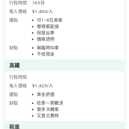
行程時間
165分
每人價格
$1,400/人
優點
可1~8位乘客
哪裡都能接
保證出車
價格透明
缺點
無臨時叫車
不收現金
高鐵
行程時間
每人價格
$1,420/人
優點
乘坐舒適
缺點
旺季一票難求
需多次轉乘
又貴又費時
租車