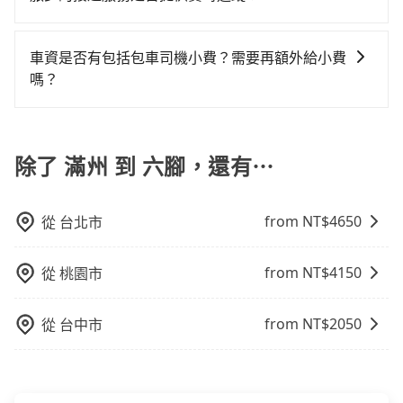
移動確實搭乘高鐵可以比坐車快2分鐘，但卻要額外支出
客車最多座位數量就是9人，如扣掉司機就只能乘坐8位
單程接送與跨縣市計時包車，不論從哪邊去哪裡（當然
約一輛tripool的九人座廂型車最高可省$1,400。
約2,500元的交通費，所以對於不是這麼趕時間的人來
是的，旅步的接送服務提供實時追蹤功能。您可以通過
乘客，如果要10人以上就是營業大客車的範疇，也就是
也包括滿州去六腳），全台保證出車。由於有高效的車
說，預約tripool還是比較划算的。如果你是三人以下要
旅步的APP查看車輛的實時位置，確保能夠準時與司機
中型巴士或大型遊覽車。非法改裝的車輛，不僅與車輛
輛調度能力，能以市價7~8折提供專車到府服務，是絕大
車資是否有包括包車司機小費？需要再額外給小費
乘車，也可參考tripool的拼車共乘服務，最多可再節省
會合，享受更安心的接送服務。
行照不符，連司機的駕照都會不符。在路上被警察盤查
多數乘客出行的最佳選擇。
嗎？
50%的交通費用。
請下車終止行程事小，如果發生意外，保險公司可不予
目前車資內已經包車司機小費，但因司機小費是對司機
賠償就事大了。千萬別為了省小錢而把朋友親人的安全
服務的認可，您也可以根據司機的服務質量決定是否再
給賭上。通常人數沒有超過10位，建議預約一台九人座
多給予司機小費。
除了 滿州 到 六腳，還有⋯
與一台小轎車比較划算，如人數超過12位就一定是叫一
台中巴比較方便。但也有例外，比方說有些山區或路段
是禁止大客車通行的，建議在預定時最好先與車行或平
from NT$
4650
從
台北市
台確認。
from NT$
4150
從
桃園市
from NT$
2050
從
台中市