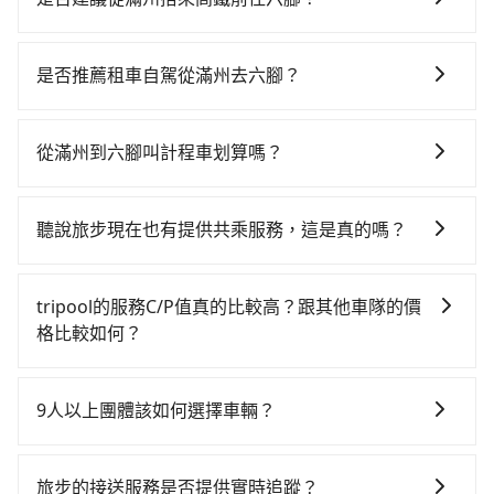
若要從滿州搭高鐵前往六腳，高鐵省時、較貴，且難叫
計程車前往高鐵站！從最早05:50一直到22:55，左營-嘉
是否推薦租車自駕從滿州去六腳？
義一天最多有60班次高鐵可搭乘。假設從屏東縣滿州鄉
如果你考慮租車自駕，很不幸的，滿州周圍應該沒有半
前往最靠近的左營高鐵站，叫一輛計程車花費約3,600
間租車公司，如果不想額外花時間搭車前往鄰近市區租
元、車程約145分鐘。抵達高鐵站後，步行進站、現場購
從滿州到六腳叫計程車划算嗎？
車，也不想花大錢叫計程車前往六腳，tripool直達專車
票並於月台排隊的時間約20分鐘，再乘坐30~35分鐘
如選擇小黃直達，在屏東可以透過app叫車的有55688台
就是你最佳選擇。
（平均31分）的高鐵從左營站前往嘉義高鐵站，每人票
灣大車隊和Yoxi。依照里程跳錶計算，價格約為
價410元，再用5分鐘出站、等待車站前排班的計程車，
聽說旅步現在也有提供共乘服務，這是真的嗎？
4,370~6,600元間，但如改預約tripool可省高達
搭上小黃後約花15分鐘、車費300元後，抵達嘉義縣六
是的！除了原有的專車接送外，旅步在2024年更上架了
$1,000。但如果你無法提前預約，或偏好臨時叫車，那
腳鄉的目的地。全程加上轉車時間共3小時35分鐘，假設
保證出車的共乘服務，不用再擔心人少不成團問題，還
要注意屏東縣僅有合法計程車約370輛，計程車密度為雙
tripool的服務C/P值真的比較高？跟其他車隊的價
5位同行，高鐵加轉乘之平均每人花費為1,970元。不過
能到府接送，機場、通勤共乘、大型活動接送都適合！
北的0.3%，也就是說要臨時叫到小黃的難度是台北或新
格比較如何？
屏東縣領有合法執照的計程車僅有400多輛，計程車的密
北的300倍之多。如果當天或隔天也要原路返回，嘉義縣
度為雙北的0.3%，換句話說，臨時要叫小黃的難度是雙
在服務品質許可下，乘客當然希望價格越便宜越好，而
六腳鄉的計程車也不是這麼好叫，建議事先做好規劃。
北大城市的300倍。縱使幸運攔到一輛小黃了，屏東縣少
市場上稍具規模且合法經營的業者，有以短程與城市為
再加上屏東縣有些計程車司機不按錶計費，約有29%會
9人以上團體該如何選擇車輛？
部分小黃司機不按表收費，看乘客是外地人便漫天喊價
主的台灣大車隊、大都會、LINE Taxi、Uber，機場接送
採現場議價，建議最好先上網預約，以免當場被坑受
或恣意繞路。但如果全程使用tripool並到府專車接送，
在Line群組或Facebook社團裡，有司機標榜能提供乘坐
則有肯驛、全鋒、格上租車、和運租車，包車旅遊則是
騙。雖然滿州到六腳的跳表小黃可能較為便宜，但當你
則每人平均花費約1,470元，費時3小時37分鐘。長距離
9人以上之廂型車，其實屬違法。在現行法律下，營業小
KKDAY、KLOOK、叫車吧等。tripool旅步專注在長程
旅步的接送服務是否提供實時追蹤？
們人數超過四位時，叫兩輛計程車的費用就貴了，改預