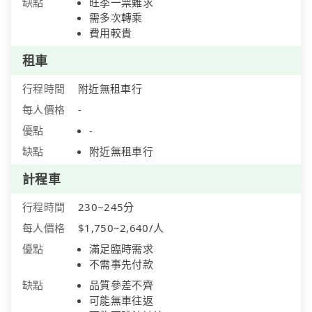
缺點
旺季一票難求
需多次轉乘
費用較貴
租車
行程時間
附近無租車行
每人價格
-
優點
-
缺點
附近無租車行
計程車
行程時間
230~245分
每人價格
$1,750~2,640/人
優點
滿足臨時需求
不需事先付款
缺點
品質參差不齊
可能無車往返