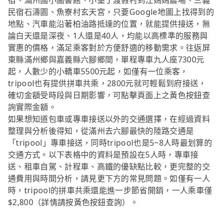
宿、滿州國小圖書館、小墾丁渡假村到江媽媽農場、三義
民宿石濤園、魚寮村玄天宮，只要Google地圖上找得到的
地點、汽車能沿著柏油路抵達的位置，就能提供接送，無
論白天還是深夜、1人還是40人，均能以高標準的服務與
實惠的價格，滿足乘客對於方便舒適的移動需求。往返屏
東縣滿州鄉與嘉義縣六腳鄉間，單程專車九人座7300元
起，人數少的小轎車5500元起，如僅有一位乘客，
tripool也有提供拼車共乘，2800元就可輕鬆到府接送，
確切金額受時段與日期影響，可點擊頁面上之黃色按鈕查
詢實際金額。
如果想知道包車或專車接送以外的交通選擇，在經過資料
整理與分析後得知，從滿州去六腳最快的陸路交通是
「tripool」專車接送，同時tripool也是5~8人時最划算的
交通方式。以下表格中的資料是預設在5人時，專車接
送、租車自駕、計程車、高鐵的優缺點比較，更完整的交
通費用與時間分析，請見更下方的常見問題。如僅有一人
時，tripool的拼車共乘還能進一步節省開銷，一人乘車僅
$2,800（詳情請按黃色按鈕查詢）。