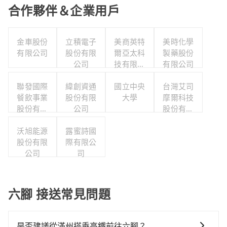
合作夥伴＆企業用戶
金車股份
立積電子
美商英特
美時化學
有限公司
股份有限
爾亞太科
製藥股份
公司
技有限公
有限公司
司
聯發國際
緯創資通
國立中央
台灣艾司
餐飲事業
股份有限
大學
摩爾科技
股份有限
公司
股份有限
公司
公司
沃旭能源
露蜜詩國
股份有限
際有限公
公司
司
六腳 接送常見問題
是否建議從滿州搭乘高鐵前往六腳？