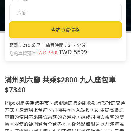
查詢真實價格
距離
：
215 公里
｜
旅程時間
：
217 分鐘
TWD
5599
TWD
7800
您的車資預估
滿州到六腳 共乘$2800 九人座包車
$7340
tripool是專為跨縣市、跨鄉鎮的長距離移動所設計的交通
方式，透過線上預約、司機共享、AI調度，藉由提高長途
車輛的使用率來降低乘客的交通費，達成司機與乘客的雙
贏。服務的範圍涵蓋全台各地，從熱點如很久以前濱海民