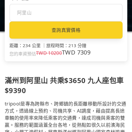
查詢真實價格
距離
：
234 公里
｜
旅程時間
：
213 分鐘
TWD
7309
TWD
10200
您的車資預估
滿州到阿里山 共乘$3650 九人座包車
$9390
tripool是專為跨縣市、跨鄉鎮的長距離移動所設計的交通
方式，透過線上預約、司機共享、AI調度，藉由提高長途
車輛的使用率來降低乘客的交通費，達成司機與乘客的雙
贏。服務的範圍涵蓋全台各地，從熱點如很久以前濱海民