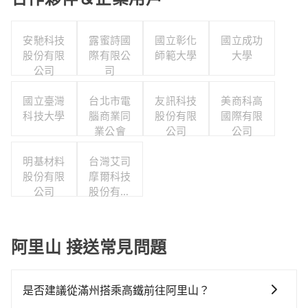
安馳科技
露蜜詩國
國立彰化
國立成功
股份有限
際有限公
師範大學
大學
公司
司
國立臺灣
台北市電
友訊科技
美商科高
科技大學
腦商業同
股份有限
國際有限
業公會
公司
公司
明基材料
台灣艾司
股份有限
摩爾科技
公司
股份有限
公司
阿里山 接送常見問題
是否建議從滿州搭乘高鐵前往阿里山？