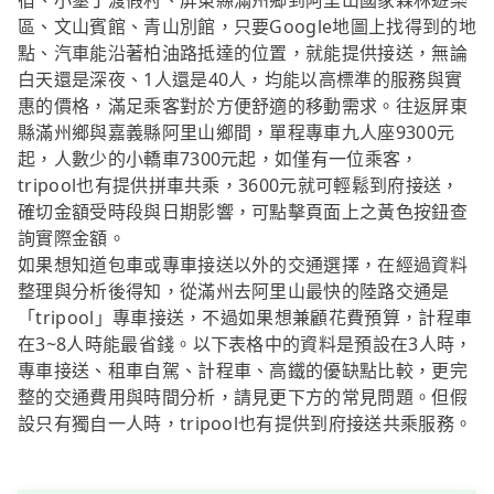
宿、小墾丁渡假村、屏東縣滿州鄉到阿里山國家森林遊樂
區、文山賓館、青山別館，只要Google地圖上找得到的地
點、汽車能沿著柏油路抵達的位置，就能提供接送，無論
白天還是深夜、1人還是40人，均能以高標準的服務與實
惠的價格，滿足乘客對於方便舒適的移動需求。往返屏東
縣滿州鄉與嘉義縣阿里山鄉間，單程專車九人座9300元
起，人數少的小轎車7300元起，如僅有一位乘客，
tripool也有提供拼車共乘，3600元就可輕鬆到府接送，
確切金額受時段與日期影響，可點擊頁面上之黃色按鈕查
詢實際金額。
如果想知道包車或專車接送以外的交通選擇，在經過資料
整理與分析後得知，從滿州去阿里山最快的陸路交通是
「tripool」專車接送，不過如果想兼顧花費預算，計程車
在3~8人時能最省錢。以下表格中的資料是預設在3人時，
專車接送、租車自駕、計程車、高鐵的優缺點比較，更完
整的交通費用與時間分析，請見更下方的常見問題。但假
設只有獨自一人時，tripool也有提供到府接送共乘服務。