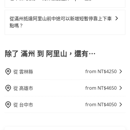
車資，而且更會額外浪費130分鐘在轉乘與等車上，現在
AFTEE 先享受後付款等。若您沒有信用卡，建議可以使
還不馬上來預約tripool！如果你僅有兩位乘車，也可參
旅步提供多種車型，從轎車、休旅車到九人座，讓您可
用 AFTEE 的服務，您可以在訂單成立後的14天內到超商
考tripool的拼車共乘服務，最多可再節省50%的交通費
以依照您行程人數的需求進行選擇。此外，為確保您的
櫃檯繳費，或者利用 ATM 完成匯款。
從滿州抵達阿里山前中途可以新增短暫停靠上下車
用。
旅途安全無憂，我們的司機都是專業且可靠的職業駕
點嗎？
駛。關於價格，旅步官網可一鍵即時查價，所示價格絕
tripool有提供多點上下車接送服務，線上預約從滿州前
無隱藏費用，且還提供優於其他業者更彈性的取消政
往阿里山的途中可備註加點。每個加點位置，前後額外
策，讓您在規劃行程時能更無後顧之憂。無論您是要前
里程數5公里內加收200元。雖然可能有些路線完全順
除了 滿州 到 阿里山，還有⋯
往市區還是郊區，我們都可以為您提供最佳的旅遊體
路，但是司機多點停靠就會有額外的等待時間，收取額
驗。所以，如果您正在尋找一家可靠的包車公司，
外費用是必要的補償。
tripool旅步絕對是您值得信任的不二選擇！
from NT$
4250
從
雲林縣
from NT$
4650
從
高雄市
from NT$
4050
從
台中市