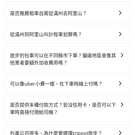
若要從滿州搭高鐵前往阿里山，高鐵較貴、費時，且難
叫計程車前往高鐵站！從最早05:50一直到22:55，左營-
是否推薦租車自駕從滿州去阿里山？
嘉義一天最多有60班次高鐵可搭乘。假設從屏東縣滿州
如果你考慮租車自駕，很不幸的，滿州周圍應該沒有半
鄉前往最靠近的左營高鐵站，叫一輛計程車花費約3,600
間租車公司，如果不想額外花時間搭車前往鄰近市區租
元、車程約145分鐘。抵達高鐵站後，步行進站、現場購
從滿州到阿里山叫計程車划算嗎？
車，也不想花大錢叫計程車前往阿里山，tripool直達專
票並於月台排隊的時間約20分鐘，再乘坐30~35分鐘
如選擇小黃直達，在屏東可以透過app叫車的有55688台
車就是你最佳選擇。
（平均31分）的高鐵從左營站前往嘉義高鐵站，每人票
灣大車隊和Yoxi。依照里程跳錶計算，價格約為
價410元，再用5分鐘出站、等待車站前排班的計程車，
旅步的包車可以在不同縣市下車？偏遠地區會像其
4,750~7,100元間。不過屏東縣僅有合法計程車約370
搭上小黃後約花145分鐘、車費2,600元後，抵達嘉義縣
他業者要額外加收費用嗎？
輛，計程車密度為雙北的0.3%，也就是說要臨時叫到小
阿里山鄉的目的地。全程加上轉車時間共5小時43分鐘，
旅步的包車服務非常方便，您可以在不同縣市下車。對
黃的難度是台北或新北的300倍之多。如果當天或隔天也
假設3位同行，高鐵加轉乘之平均每人花費為2,480元。
於偏遠地區，我們提供的價格已經包含了所有基本的費
要原路返回，嘉義縣阿里山鄉的計程車也不是這麼好
可以像uber小費一樣，在下車時線上付嗎？
不過屏東縣領有合法執照的計程車僅有400多輛，計程車
用，不會像其他業者那樣收取額外費用。但如果您需要
叫，建議事先做好規劃。再加上屏東縣有些計程車司機
的密度為雙北的0.3%，換句話說，臨時要叫小黃的難度
因為旅步車資是採預定時即時付款，所以小費的部份，
前往的地點屬於高海拔山區等特殊地點，就可能會需要
不按錶計費，約有29%會採現場議價，建議最好先上網
是雙北大城市的300倍。縱使幸運攔到一輛小黃了，屏東
可以在下車前用現金支付給司機就可以了。
支付額外的費用，不過別擔心，您可以透過旅步官網查
預約，以免當場被坑受騙。雖然滿州到阿里山的跳表小
是否提供多種付款方式？若沒信用卡，是否可以下
縣少部分小黃司機不按表收費，看乘客是外地人便漫天
詢到具體的費用。
黃可能較為便宜，但當你們人數超過四位時，叫兩輛計
車時直接付現給司機？
喊價或恣意繞路。但如果全程使用tripool並到府專車接
程車的費用就貴了，若改選tripool的專車服務可再更便
送，則每人平均花費約2,440元，費時3小時33分鐘。選
目前旅步提供多種付款方式可供選擇，包括線上刷卡
宜。
擇搭乘高鐵而不預約包車，不僅每人至少額外負擔40元
(VISA/MasterCard/JCB)、簽帳卡 (金融信用卡) 和
包車公司很多，為什麼要選擇tripool旅步？