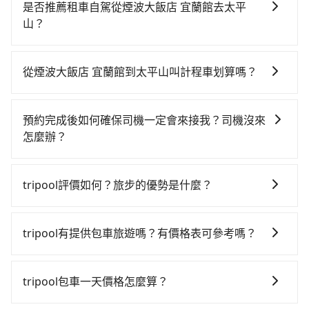
貴、費時，且難叫計程車前往高鐵站！從最早06:21一直
是否推薦租車自駕從煙波大飯店 宜蘭館去太平
到22:02，嘉義-南港一天最多有57班次高鐵可搭乘。假
山？
設從煙波大飯店 宜蘭館 (台南市鹽水區) 前往最靠近的嘉
如果你考慮租車自駕，很不幸的，煙波大飯店 宜蘭館周
義高鐵站，叫一輛計程車花費約500元、車程約35分
圍應該沒有半間租車公司，如果不想額外花時間搭車前
鐘。抵達高鐵站後，步行進站、現場購票並於月台排隊
從煙波大飯店 宜蘭館到太平山叫計程車划算嗎？
往鄰近市區租車，也不想花大錢叫計程車前往太平山，
的時間約15分鐘，再乘坐78~112分鐘（平均100分）的
如選擇小黃直達，在台南可以透過app叫車的有55688台
tripool直達專車就是你最佳選擇。
高鐵從嘉義站前往南港高鐵站，每人票價1,120元，再用
灣大車隊、Uber、Line Taxi、Yoxi等。依照里程跳錶計
10分鐘出站、等待車站前排班的計程車，搭上小黃後約
預約完成後如何確保司機一定會來接我？司機沒來
算，價格約為6,975~8,400元間，但如改預約tripool可
花88分鐘、車費2,200元後，抵達太平山 (宜蘭縣大同鄉)
怎麼辦？
省高達$700。但如果你無法提前預約，或偏好臨時叫
的目的地。全程加上轉車時間共4小時8分鐘，假設5位同
只要完成預約並付款完成，訂單就成立，tripool也保證
車，那要注意台南市僅有合法計程車約4,140輛，計程車
行，高鐵加轉乘之平均每人花費為2,200元。不過台南市
派車。在出發前一天晚上八點時，會透過電子郵件與簡
密度為雙北的4.6%，也就是說要臨時叫到小黃的難度是
tripool評價如何？旅步的優勢是什麼？
領有合法執照的計程車僅有4,100多輛，計程車的密度為
訊提供司機的姓名、電話、車牌、車型等資訊，如在約
台北或新北的20倍之多。如果當天或隔天也要原路返
雙北的4.6%，換句話說，臨時要叫小黃的難度是雙北大
根據google的評價，tripool的服務品質整體上是非常穩
定好的時間與上車地點沒有看到司機，可主動電話聯
回，太平山所在的宜蘭縣的計程車更難叫，該縣市僅有
城市的20倍。縱使幸運攔到一輛小黃了，台南市少部分
定及可靠的，大多數的使用者都給予了高分評價。此
繫，可能原本約定的地點不適合暫停而改停靠在附近的
約749輛計程車，建議事先做好規劃。再加上台南市有些
tripool有提供包車旅遊嗎？有價格表可參考嗎？
小黃司機不按表收費，看乘客是外地人便漫天喊價或恣
外，tripool司機專業的駕駛和親切服務態度也獲得了許
位置。但如果遇到車輛故障或者前一趟車嚴重耽誤，
計程車司機不按錶計費，約有17%會採現場議價，建議
意繞路。但如果全程使用tripool並到府專車接送，則每
tripool提供全台各地包括太平山與煙波大飯店 宜蘭館的
多好評，價格透明無隱藏費用、相比其他業者提供的用
tripool會盡快改派以減少乘客等待的時間。
最好先上網預約，以免當場被坑受騙。雖然煙波大飯店
人平均花費約2,060元，費時4小時。選擇搭乘高鐵而不
包車旅遊，從單純的單趟接送到算時間的計時包車都
車前一日凌晨6點前取消均可無條件全額退費的承諾，讓
tripool包車一天價格怎麼算？
宜蘭館到太平山的跳表小黃可能較為便宜，但當你們人
預約包車，不僅每人至少額外負擔140元車資，而且更會
有，可彈性選擇2~12小時的服務，滿足家族出遊、朋友
您的旅程能更有彈性及保障。
數超過四位時，叫兩輛計程車的費用就貴了，改預約一
額外浪費8分鐘在轉乘與等車上，現在還不馬上來預約