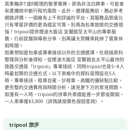
其車輛非T或R開頭的營業車牌，即為非法白牌車，可能會
有遭攔檢中斷行程的風險。此外，選擇服務前，務必參考
網路評價，一個擁有上千則評論的平台，其服務品質遠比
只有零星評價的更為穩定可靠。別再為包車旅遊的交通煩
惱！tripool提供煙波大飯店 宜蘭館至太平山的專車服
務，行前提醒與導航分享，別再讓大眾轉乘耗掉了寶貴休
假時間。
如果想知道包車或專車接送以外的交通選擇，在經過資料
整理與分析後得知，從煙波大飯店 宜蘭館去太平山最快的
陸路交通是「tripool」專車接送，同時tripool也是5~8人
時最划算的交通方式。以下表格中的資料是預設在5人
時，專車接送、租車自駕、計程車、高鐵的優缺點比較，
更完整的交通費用與時間分析，請見更下方的常見問題。
如僅有一人時，tripool的拼車共乘還能進一步節省開銷，
一人乘車僅$3,800（詳情請按黃色按鈕查詢）。
tripool 旅步