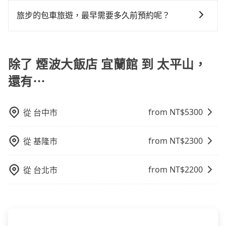
因包車費用會隨著您選用2-12小時不等的包車時數、所
聚會、婚喪喜慶等不同的需求。價格透明、無隱藏費
輛tripool的九人座廂型車最高可省$3,700。
tripool！如果你是三人以下要乘車，也可參考tripool的
需行程的公里數及車型而有所不同，建議可以直接上旅
用，網站試算即真實價格，免去來回電話確認。一天包
旅步的包車旅遊，最早需要多久前預約呢？
拼車共乘服務，最多可再節省50%的交通費用。
步官網一鍵查價，即時試算您包車費用，清楚透明，且
車的價格可能跟其他車隊相差無幾，但是如果只需要短
當您的行程確定後，建議盡早預訂包車服務，因為旅步
無隱藏費用。
時數或者單程專車服務者，敢大聲說我們價格絕對最划
提供早鳥優惠，您越早預訂就能享有更優惠的價格。所
算。網站上可直接挑選小轎車、休旅車、或九人座箱型
以不妨趁早訂購，享受更划算的價格。
除了 煙波大飯店 宜蘭館 到 太平山，
車，如需10人以上巴士，請來信洽詢。
還有⋯
from NT$
5300
從
台中市
from NT$
2300
從
基隆市
from NT$
2200
從
台北市