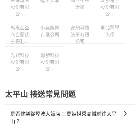
建瑋玩具
逢甲大學
國立中興
啟發電子
股份有限
大學
股份有限
公司
公司
馬來西亞
小吳娛樂
安馳科技
臺北醫學
商白蘭氏
有限公司
股份有限
大學
三得利股
公司
份有限公
司台灣分
光寶科技
聯發科技
股份有限
公司
股份有限
公司
公司
太平山 接送常見問題
是否建議從煙波大飯店 宜蘭館搭乘高鐵前往太平
山？
若要從煙波大飯店 宜蘭館搭高鐵前往太平山，高鐵較