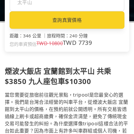
查詢真實價格
距離
：
346 公里
｜
旅程時間
：
240 分鐘
TWD
7739
TWD
10800
您的車資預估
煙波大飯店 宜蘭館到太平山 共乘
$3850 九人座包車$10300
當您需要從旅宿前往觀光景點，tripool是您最安心的選
擇。我們是台灣合法經營的叫車平台，從煙波大飯店 宜蘭
館到太平山的價格，在預約前就公開透明。所有交易皆透
過線上刷卡或超商繳費，確保金流清楚，避免了傳統現金
交易可能發生的糾紛。為什麼選擇像tripool這樣合法的平
台如此重要？因為市面上有許多叫車群組或個人司機，若