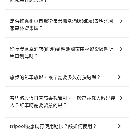
國家森林遊樂區？
若要從長榮鳳凰酒店(礁溪)搭高鐵前往明池國家森林遊樂
區，高鐵較貴、費時，且難叫計程車前往高鐵站！從最
是否推薦租車自駕從長榮鳳凰酒店(礁溪)去明池國
早06:03一直到22:23，台南-南港一天最多有73班次高鐵
家森林遊樂區？
可搭乘。假設從長榮鳳凰酒店(礁溪) (台南市將軍區) 前
如果你考慮租車自駕，很不幸的，長榮鳳凰酒店(礁溪)周
往最靠近的台南高鐵站，叫一輛計程車花費約900元、車
圍應該沒有半間租車公司，如果不想額外花時間搭車前
程約50分鐘。抵達高鐵站後，步行進站、現場購票並於
從長榮鳳凰酒店(礁溪)到明池國家森林遊樂區叫計
往鄰近市區租車，也不想花大錢叫計程車前往明池國家
月台排隊的時間約15分鐘，再乘坐96~131分鐘（平均
程車划算嗎？
森林遊樂區，tripool直達專車就是你最佳選擇。
115分）的高鐵從台南站前往南港高鐵站，每人票價
如選擇小黃直達，在台南可以透過app叫車的有55688台
1,390元，再用10分鐘出站、等待車站前排班的計程車，
灣大車隊、Uber、Line Taxi、Yoxi等。依照里程跳錶計
搭上小黃後約花88分鐘、車費2,200元後，抵達明池國家
旅步的包車旅遊，最早需要多久前預約呢？
算，價格約為7,395~8,900元間，但如改預約tripool可
森林遊樂區 (宜蘭縣大同鄉) 的目的地。全程加上轉車時
當您的行程確定後，建議盡早預訂包車服務，因為旅步
省高達$900。但如果你無法提前預約，或偏好臨時叫
間共4小時38分鐘，假設4位同行，高鐵加轉乘之平均每
提供早鳥優惠，您越早預訂就能享有更優惠的價格。所
車，那要注意台南市僅有合法計程車約4,140輛，計程車
有些路段假日有高乘載管制，一般高乘載人數是幾
人花費為2,170元。不過台南市領有合法執照的計程車僅
以不妨趁早訂購，享受更划算的價格。
密度為雙北的4.6%，也就是說要臨時叫到小黃的難度是
人？訂車時需要留意的是？
有4,100多輛，計程車的密度為雙北的4.6%，換句話說，
台北或新北的20倍之多。如果當天或隔天也要原路返
臨時要叫小黃的難度是雙北大城市的20倍。縱使幸運攔
當某些特定路段塞車情況嚴重時，為了維持交通秩序和
回，明池國家森林遊樂區所在的宜蘭縣的計程車更難
到一輛小黃了，台南市少部分小黃司機不按表收費，看
道路安全，政府會實施高乘載管制，限制只有符合以下
叫，該縣市僅有約749輛計程車，建議事先做好規劃。再
tripool優惠碼有使用期限？該如何使用？
乘客是外地人便漫天喊價或恣意繞路。但如果全程使用
四種車輛可以通行：(一) 乘載3人(含駕駛和小孩)以上的
加上台南市有些計程車司機不按錶計費，約有17%會採