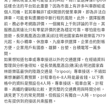
免了傳統現金交易可能發生的糾紛。為什麼選擇像tripool
這樣合法的平台如此重要？因為市面上有許多叫車群組或
個人司機，若其車輛非T或R開頭的營業車牌，即為非法白
牌車，可能會有遭攔檢中斷行程的風險。此外，選擇服務
前，務必參考網路評價，一個擁有上千則評論的平台，其
服務品質遠比只有零星評價的更為穩定可靠。哪怕是包車
旅遊，長榮鳳凰酒店(礁溪)前往明池國家森林遊樂區7979
元起，有小轎車、休旅車、九座車供選擇，企業合約對帳
方便，企業用戶有國泰、雄獅、台塑、台積電等一萬多
間。
如果想知道包車或專車接送以外的交通選擇，在經過資料
整理與分析後得知，從長榮鳳凰酒店(礁溪)去明池國家森
林遊樂區最快的陸路交通是「tripool」專車接送，不過如
果想兼顧花費預算，計程車在4~8人時能最省錢。以下表
格中的資料是預設在4人時，專車接送、租車自駕、計程
車、高鐵的優缺點比較，更完整的交通費用與時間分析，
請見更下方的常見問題。但假設只有獨自一人時，tripool
也有提供到府接送共乘服務。