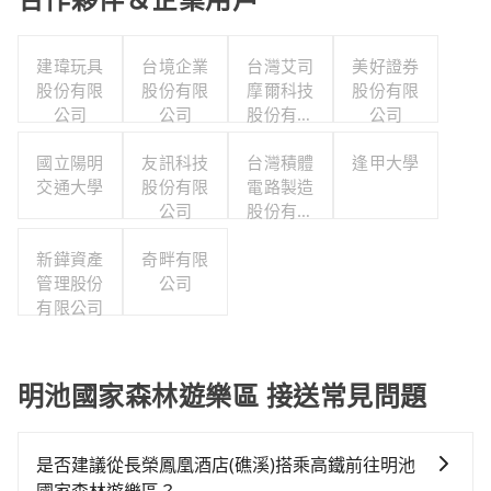
建瑋玩具
台境企業
台灣艾司
美好證券
股份有限
股份有限
摩爾科技
股份有限
公司
公司
股份有限
公司
公司
國立陽明
友訊科技
台灣積體
逢甲大學
交通大學
股份有限
電路製造
公司
股份有限
公司
新鏵資產
奇畔有限
管理股份
公司
有限公司
明池國家森林遊樂區 接送常見問題
是否建議從長榮鳳凰酒店(礁溪)搭乘高鐵前往明池