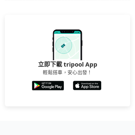
站上的價格是動態的，一般來說越早預訂價格越優，且
保證前一天中午以前均可全額取消退費，如已經決定好
要從長榮鳳凰酒店(礁溪)去明池國家森林遊樂區，請儘早
下訂以把握最划算的價格。
立即下載 tripool App
輕鬆搭車，安心出發！