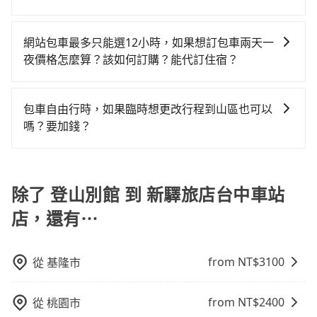
訊提供司機的姓名、電話、車牌、車型等資訊，如在約
宜，但當你們人數超過四位時，叫兩輛計程車的費用就
況，打開車門才發現仍有上一組乘客遺留的垃圾或者撞
繞路。但如果全程使用tripool並到府專車接送，則每人
現在旅客預訂飯店已經很少透過旅行社，大多是透過
定好的時間與上車地點沒有看到司機，可主動電話聯
貴了，改預約一輛tripool的九人座廂型車最高可省
凹的車門仍未被修理，每一次租車都好像在開樂透一
平均花費約1,330元，費時2小時39分鐘。選擇搭乘高鐵
OTA (online travel agent) 來完成，除了可以快速依據
繫，可能原本約定的地點不適合暫停而改停靠在附近的
網站包車最多只能選12小時，如果想訂包車兩天一
$1,400。
樣。另外，偶爾也會遇到明明已經預約了時間但上一位
而不預約包車，不僅每人至少額外負擔50元車資，而且
地區、價位、人數、特殊需求來搜尋適合的旅店與房
位置。但如果遇到車輛故障或者前一趟車嚴重耽誤，
夜價格怎麼算？該如何訂購？能代訂住宿？
用戶卻遲遲尚未歸還，又或者要還車時卻偏偏找不到停
更會額外浪費68分鐘在轉乘與等車上，現在還不馬上來
型，更重要的是通常價格是官網的6~8折，如果又有加入
tripool會盡快改派以減少乘客等待的時間。
車位，對於急著用車或者要載其他乘客的人來說就有不
預約tripool！如果你僅有兩位乘車，也可參考tripool的
旅步的包車服務是以一天一張訂單的方式計算，如果您
會員或者使用特定的信用卡，還可以累積點數做現金回
小的風險。最後，雖然路邊隨租隨還看似方便，但實際
拼車共乘服務，最多可再節省50%的交通費用。
需要連續兩天的包車服務，可以在官網上分開預定兩天
饋或未來換取免費的住房。台灣人常用的線上訂房平台
包車自由行時，如果臨時想更改行程到山區也可以
使用時還是有其區域的限制，實際可停靠的地點與你的
的行程。另外，目前旅步只提供接送服務，暫不提供代
有Booking.com、Agoda.com、Hotels.com、
嗎？要加錢？
上下車地點仍有段距離，在遇到下雨天或者載行李時，
訂住宿服務。
Expedia.com、Trip.com等。正常來說，線上刷卡付款
就顯得非常不便。
可以的，當您的旅程需要穿越山區或是高海拔地區時，
完後預定就完成，事先不用電話確認空房，事後也不用
旅步可能會根據行經的路線是否超過海拔1500公尺來進
告知付款完畢，一切都能在網路上操作。但有些較冷門
行額外的費用收取。但是，這些費用會在您下訂單後、
除了 登山別館 到 新驛旅店台中車站
或規模較小的飯店，有可能再多平台同時上架而發生超
出發前先與您進行確認，確保您明確知道所有的費用。
賣的現象，便有可能到了現場卻沒房可住的窘境，所以
店，還有⋯
我們會透過Email的方式向您說明收費細節，讓您能更放
在預定時要不選擇評分高、評論多的飯店，不然就是還
心地享受旅步為您提供的服務。
要再人工電話與飯店確認。預訂民宿方面，如不怕麻
煩，有些時候直接打電話問的價格可能比民宿訂房網來
from NT$
3100
從
基隆市
得便宜，但缺點就是多數要匯款並再人工確認。假如不
介意多花一點錢省下這些瑣碎的事，台灣本土的AsiaYo
from NT$
2400
從
桃園市
或者國際Airbnb都值得推薦。