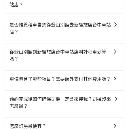
站店？
若要從登山別館搭高鐵前往新驛旅店台中車站店，高鐵
較貴、費時，且難叫計程車前往高鐵站！從最早06:21一
是否推薦租車自駕從登山別館去新驛旅店台中車站
直到23:27，嘉義-台中一天最多有60班次高鐵可搭乘。
店？
假設從登山別館 (嘉義縣阿里山鄉) 前往最靠近的嘉義高
如果你有台灣駕照且對自己駕駛技術有信心，且在車上
鐵站，叫一輛計程車花費約2,600元、車程約142分鐘。
時不需要閉目養神（因為要自己開車），最重要的是你
抵達高鐵站後，步行進站、現場購票並於月台排隊的時
從登山別館到新驛旅店台中車站店叫計程車划算
當天就要來回，那在嘉義路邊可隨租隨借的iRent應該是
間約15分鐘，再乘坐22~35分鐘（平均28分）的高鐵從
嗎？
你最便宜選擇。註冊完iRent的app後，可以每小時
嘉義站前往台中高鐵站，每人票價380元，再用10分鐘
如選擇小黃直達，在嘉義可以透過app叫車的有55688台
$115~205承租小轎車，每公里再額外加收$3.2，從登山
出站、等待車站前排班的計程車，搭上小黃後約花32分
灣大車隊。依照里程跳錶計算，價格約為3,255~4,900元
別館到新驛旅店台中車站店的花費預估為
鐘、車費400元後，抵達新驛旅店台中車站店 (台中市東
車價包含了哪些項目？需要額外支付其他費用嗎？
間，但如改預約tripool可省高達$900。但如果你無法提
$2,300~3,000（金額差異來自於平假日、車款差異、抵
區) 的目的地。全程加上轉車時間共3小時47分鐘，假設
官網上顯示的車價已經包含了租車、司機、高速公路過
前預約，或偏好臨時叫車，那要注意嘉義縣僅有合法計
達目的地後多久原路返回），雖已將eTag和可能的每小
3位同行，高鐵加轉乘之平均每人花費為1,380元。不過
路費、油資、保險、小費，司機的餐費與住宿費不需要
程車約330輛，計程車密度為雙北的0.4%，也就是說要
時40元路邊停車費用預估進去，但額外的汽車保險與可
預約完成後如何確保司機一定會來接我？司機沒來
嘉義縣領有合法執照的計程車僅有300多輛，計程車的密
乘客負擔，沒有其他巧令名目的隱藏費用，網站上看到
臨時叫到小黃的難度是台北或新北的200倍之多。再加上
能的罰單都需自付。再者，和運的iRent只提供最基本的
怎麼辦？
度為雙北的0.4%，換句話說，臨時要叫小黃的難度是雙
的價格皆為真實價格。
嘉義縣有些計程車司機不按錶計費，約有47%會採現場
車型，如Toyota Yaris、Prius C、Vios這類乘坐體驗較
北大城市的200倍，且登山別館並未位於市區，可能根本
只要完成預約並付款完成，訂單就成立，tripool也保證
議價，建議最好先上網預約，以免當場被坑受騙。雖然
差的車款，如果人數超過四位，更是沒有較大的七人座
無車可攔。縱使幸運攔到一輛小黃了，嘉義縣少部分小
派車。在出發前一天晚上八點時，會透過電子郵件與簡
登山別館到新驛旅店台中車站店的跳表小黃可能較為便
怎麼訂房最便宜？
或九人座可供選擇，而且無人租車最令人詬病的就是車
黃司機不按表收費，看乘客是外地人便漫天喊價或恣意