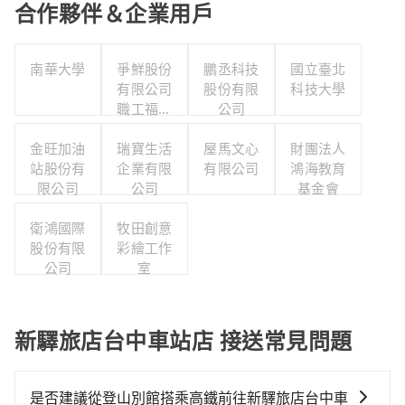
合作夥伴＆企業用戶
南華大學
爭鮮股份
鵬丞科技
國立臺北
有限公司
股份有限
科技大學
職工福利
公司
委員會
金旺加油
瑞寶生活
屋馬文心
財團法人
站股份有
企業有限
有限公司
鴻海教育
限公司
公司
基金會
衛鴻國際
牧田創意
股份有限
彩繪工作
公司
室
新驛旅店台中車站店 接送常見問題
是否建議從登山別館搭乘高鐵前往新驛旅店台中車