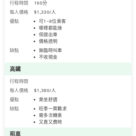
行程時間
160分
每人價格
$1,330/人
優點
可1~8位乘客
哪裡都能接
保證出車
價格透明
缺點
無臨時叫車
不收現金
高鐵
行程時間
每人價格
$1,380/人
優點
乘坐舒適
缺點
旺季一票難求
需多次轉乘
又貴又費時
租車