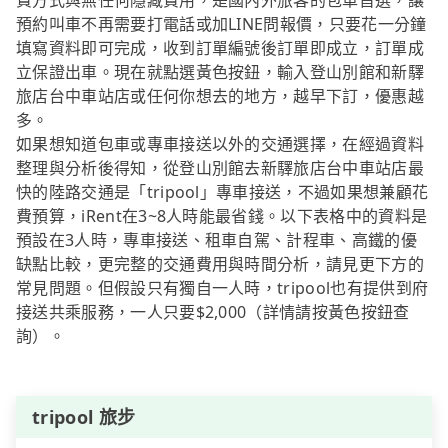
費方式與無任何隱藏費用，是國內外旅客的包車首選，讓
預約叫車不再需要打電話或加LINE問報價，只要花一分鐘
填寫資料即可完成，收到訂單編號後訂單即成立，訂單成
立保證出車。現在就點選黃色按鈕，輸入登山別館和新驛
旅店台中車站店或任何你想去的地方，越早下訂，優惠越
多。
如果想知道包車或專車接送以外的交通選擇，在經過資料
整理與分析後得知，從登山別館去新驛旅店台中車站店最
快的陸路交通是「tripool」專車接送，不過如果想兼顧花
費預算，iRent在3~8人時能最省錢。以下表格中的資料是
預設在3人時，專車接送、租車自駕、計程車、高鐵的優
缺點比較，更完整的交通費用與時間分析，請見更下方的
常見問題。但假設只有獨自一人時，tripool也有提供到府
接送共乘服務，一人只要$2,000（詳情請按黃色按鈕查
詢）。
tripool 旅步