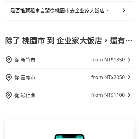
若要從桃園市區搭高鐵前往企业家大饭店，高鐵乘坐舒
適、較貴、費時！從最早06:49一直到23:21，桃園-台中
是否推薦租車自駕從桃園市去企业家大饭店？
一天最多有72班次高鐵可搭乘。假設從桃園市大園區前
如果你有台灣駕照且對自己駕駛技術有信心，且在車上
往最靠近的桃園高鐵站，叫一輛計程車花費約400元、車
時不需要閉目養神（因為要自己開車），最重要的是你
程約20分鐘。抵達高鐵站後，步行進站、現場購票並於
當天就要來回，那在桃園路邊可隨租隨借的iRent應該是
除了 桃園市 到 企业家大饭店，還有⋯
月台排隊的時間約15分鐘，再乘坐30~43分鐘（平均38
你最便宜選擇。註冊完iRent的app後，可以每小時
分）的高鐵從桃園站前往台中高鐵站，每人票價540元，
$115~205承租小轎車，每公里再額外加收$3.2，從桃園
再用10分鐘出站、等待車站前排班的計程車，搭上小黃
from NT$
1850
從
新竹市
市（大園區）到企业家大饭店的花費預估為
後約花35分鐘、車費400元後，抵達企业家大饭店 (台中
$2,000~2,600（金額差異來自於平假日、車款差異、抵
市東區) 的目的地。全程加上轉車時間共1小時55分鐘，
達目的地後多久原路返回），雖已將eTag和可能的每小
假設3位同行，高鐵加轉乘之平均每人花費為810元。但
from NT$
2050
從
嘉義市
時40元路邊停車費用預估進去，但額外的汽車保險與可
如果全程使用tripool並到府專車接送，則每人平均花費
能的罰單都需自付。再者，和運的iRent只提供最基本的
約790元，費時1小時46分鐘。選擇搭乘高鐵而不預約包
from NT$
1100
從
彰化縣
車型，如Toyota Yaris、Prius C、Vios這類乘坐體驗較
車，不僅每人至少額外負擔20元車資，而且更會額外浪
差的車款，如果人數超過四位，更是沒有較大的七人座
費9分鐘在轉乘與等車上，現在還不馬上來預約
或九人座可供選擇，而且無人租車最令人詬病的就是車
tripool！如果你僅有兩位乘車，也可參考tripool的拼車
況，打開車門才發現仍有上一組乘客遺留的垃圾或者撞
共乘服務，最多可再節省50%的交通費用。
凹的車門仍未被修理，每一次租車都好像在開樂透一
樣。另外，偶爾也會遇到明明已經預約了時間但上一位