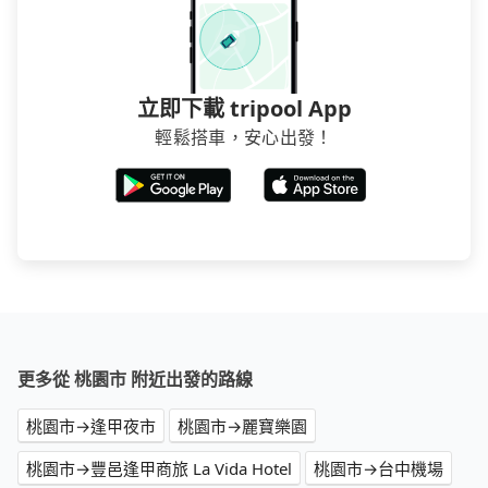
用戶卻遲遲尚未歸還，又或者要還車時卻偏偏找不到停
車位，對於急著用車或者要載其他乘客的人來說就有不
小的風險。最後，雖然路邊隨租隨還看似方便，但實際
使用時還是有其區域的限制，實際可停靠的地點與你的
立即下載 tripool App
上下車地點仍有段距離，在遇到下雨天或者載行李時，
輕鬆搭車，安心出發！
就顯得非常不便。
更多從 桃園市 附近出發的路線
桃園市→逢甲夜市
桃園市→麗寶樂園
桃園市→豐邑逢甲商旅 La Vida Hotel
桃園市→台中機場