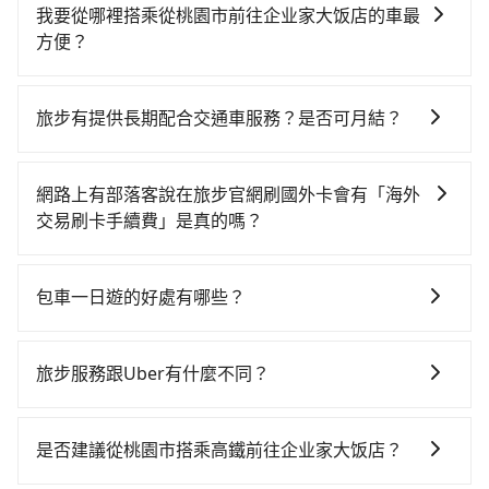
灣大車隊、Uber、Line Taxi、Yoxi等，如果在路邊攔不
我要從哪裡搭乘從桃園市前往企业家大饭店的車最
到車，也可考慮打電話至附近的計程車隊，如游輝益自
方便？
營計程車、菓林計程車、大園義交計程車等叫車看看。
tripool提供到府專車接送服務，不論在台灣本島哪個角
依照里程跳錶計算，價格約為3,835~4,600元間，但如改
落，只要有路能到、Google地圖上能標註、GPS上能找
預約tripool可省高達$2,200。綜合以上，無論在價格或
旅步有提供長期配合交通車服務？是否可月結？
得到，我們就保證發車。直接在官網上輸入住家地址、
服務品質上，tripool都是你從桃園市到企业家大饭店的
如果您需要特殊的用車服務，請透過電子郵件
辦公大樓、飯店民宿、各地車站、機場航廈、甚至風景
最佳選擇。
booking@tripool.app聯繫我們，我們的專人將協助回
區，我們司機都會依照訂單上的資訊依約接送。
網路上有部落客說在旅步官網刷國外卡會有「海外
覆您的需求，並確認是否能安排符合您需求的用車服
交易刷卡手續費」是真的嗎？
務。
當然不是真的！目前在旅步的官網刷卡是不會被收取
「海外交易手續費」的，請放心使用！
包車一日遊的好處有哪些？
包車一日遊的好處很多，首先，包車可以依照自己的意
願和需要來安排行程，其次，包車可以讓您更加深入地
旅步服務跟Uber有什麼不同？
體驗當地文化和風土人情，此外，包車還可以省去您自
tripool 旅步具備以下特色： (1) 採事前預約制。 (2) 在
己開車也無需擔心路線和交通的問題，更可以在舒適的
中長程提供最優惠的價格。 (3) 全台服務，不分城市與郊
環境中專心欣賞當地美景和文化，讓您的旅程更加輕鬆
是否建議從桃園市搭乘高鐵前往企业家大饭店？
區。 (4) 有較為嚴謹的乘車時間與取消政策。
自在。