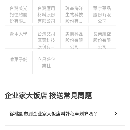
台灣美光
台灣應用
瑞基海洋
華宇藥品
記憶體股
材料股份
生物科技
股份有限
份有限公
有限公司
股份有限
公司
司
公司
逢甲大學
台灣艾司
美商科磊
長榮航空
摩爾科技
股份有限
股份有限
股份有限
公司
公司
公司
啃菓子舖
立昌盛企
業社
企业家大饭店 接送常見問題
從桃園市到企业家大饭店叫計程車划算嗎？
如選擇小黃直達，在桃園可以透過app叫車的有55688台