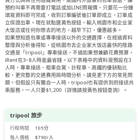
費方式與無任何隱藏費用，是國內外旅客的包車首選，讓
預約叫車不再需要打電話或加LINE問報價，只要花一分鐘
填寫資料即可完成，收到訂單編號後訂單即成立，訂單成
立保證出車。現在就點選黃色按鈕，輸入桃園市和企业家
大饭店或任何你想去的地方，越早下訂，優惠越多。
如果想知道包車或專車接送以外的交通選擇，在經過資料
整理與分析後得知，從桃園市去企业家大饭店最快的陸路
交通是「tripool」專車接送，不過如果想兼顧花費預算，
iRent在3~8人時能最省錢。以下表格中的資料是預設在3
人時，專車接送、租車自駕、計程車、高鐵的優缺點比
較，更完整的交通費用與時間分析，請見更下方的常見問
題。但假設只有獨自一人時，tripool也有提供到府接送共
乘服務，一人只要$1,200（詳情請按黃色按鈕查詢）。
tripool 旅步
行程時間
105分
每人價格
$790/人