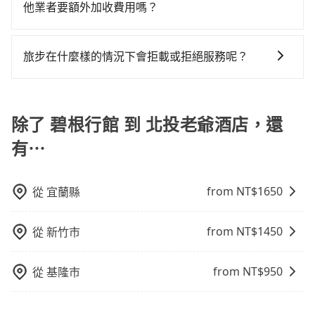
了司機以外，從上車到下車期間，都不會再有其他陌生
40人座大巴或遊覽車，可特別填單並另外報價。
他業者要額外加收費用嗎？
還，又或者要還車時卻偏偏找不到停車位，對於急著用
人出現。如選擇共乘服務，則會依照其他共乘乘客做彈
車或者要載其他乘客的人來說就有不小的風險。最後，
旅步的包車服務非常方便，您可以在不同縣市下車。對
性調度安排，路線上會盡可能以順路為優先，載客數也
雖然路邊隨租隨還看似方便，但實際使用時還是有其區
於偏遠地區，我們提供的價格已經包含了所有基本的費
不會超過座位的上限。
旅步在什麼樣的情況下會拒載或拒絕服務呢？
域的限制，實際可停靠的地點與你的上下車地點仍有段
用，不會像其他業者那樣收取額外費用。但如果您需要
距離，在遇到下雨天或者載行李時，就顯得非常不便。
當您使用 tripool 旅步乘車日期當天，若發生以下 3 項
前往的地點屬於高海拔山區等特殊地點，就可能會需要
原因，司機有權拒絕服務： 1) 當日搭車人數或行李超過
支付額外的費用，不過別擔心，您可以透過旅步官網查
訂購時填寫的數量。請務必確實填寫當日實際攜帶的行
除了 碧根行館 到 北投老爺酒店，還
詢到具體的費用。
李及乘坐的總人數，包含成人及兒童／嬰幼兒。 2) 孩童
有⋯
同行，卻無自備或加購兒童座椅。提醒您，為了保護孩
童的安全，依道路交通安全規則規定，四歲以下的孩童
必須乘坐兒童座椅。 3) 搭乘寵物友善專車卻沒有裝籠。
from NT$
1650
從
宜蘭縣
避免影響行車安全，請您務將寵物置入提籠或提袋內。
from NT$
1450
從
新竹市
from NT$
950
從
基隆市