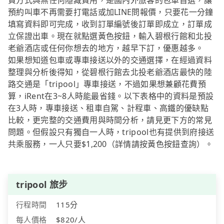
費方式與無任何隱藏費用，是國內外旅客的包車首選，讓
預約叫車不再需要打電話或加LINE問報價，只要花一分鐘
填寫資料即可完成，收到訂單編號後訂單即成立，訂單成
立保證出車。現在就點選黃色按鈕，輸入碧根行館和北投
老爺酒店或任何你想去的地方，越早下訂，優惠越多。
如果想知道包車或專車接送以外的交通選擇，在經過資料
整理與分析後得知，從碧根行館去北投老爺酒店最快的陸
路交通是「tripool」專車接送，不過如果想兼顧花費預
算，iRent在3~8人時能最省錢。以下表格中的資料是預設
在3人時，專車接送、租車自駕、計程車、高鐵的優缺點
比較，更完整的交通費用與時間分析，請見更下方的常見
問題。但假設只有獨自一人時，tripool也有提供到府接送
共乘服務，一人只要$1,200（詳情請按黃色按鈕查詢）。
tripool 旅步
行程時間
115分
每人價格
$820/人