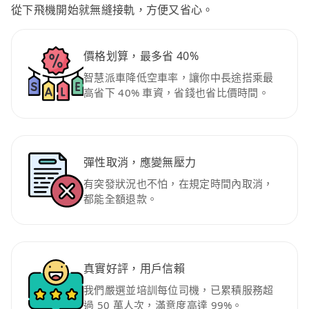
從下飛機開始就無縫接軌，方便又省心。
價格划算，最多省 40%
智慧派車降低空車率，讓你中長途搭乘最
高省下 40% 車資，省錢也省比價時間。
彈性取消，應變無壓力
有突發狀況也不怕，在規定時間內取消，
都能全額退款。
真實好評，用戶信賴
我們嚴選並培訓每位司機，已累積服務超
過 50 萬人次，滿意度高達 99%。