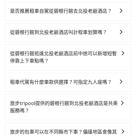
若要從碧根行館搭高鐵前往北投老爺酒店，高鐵乘坐舒
適、較貴、費時！從最早06:05一直到23:03，台中-台北
是否推薦租車自駕從碧根行館去北投老爺酒店？
一天最多有105班次高鐵可搭乘。假設從碧根行館 (台中
如果你有台灣駕照且對自己駕駛技術有信心，且在車上
市西屯區) 前往最靠近的台中高鐵站，叫一輛計程車花費
時不需要閉目養神（因為要自己開車），最重要的是你
約300元、車程約17分鐘。抵達高鐵站後，步行進站、
從碧根行館到北投老爺酒店叫計程車划算嗎？
當天就要來回，那在台中路邊可隨租隨借的iRent應該是
現場購票並於月台排隊的時間約20分鐘，再乘坐43~69
如選擇小黃直達，在台中可以透過app叫車的有55688台
你最便宜選擇。註冊完iRent的app後，可以每小時
分鐘（平均57分）的高鐵從台中站前往台北高鐵站，每
灣大車隊、Uber、Line Taxi、Yoxi等，如果在路邊攔不
$115~205承租小轎車，每公里再額外加收$3.2，從碧根
人票價700元，再用15分鐘出站、等待車站前排班的計
從碧根行館抵達北投老爺酒店前中途可以新增短暫
到車，也可考慮打電話至附近的計程車隊，如大都會衛
行館到北投老爺酒店的花費預估為$2,100~2,700（金額
程車，搭上小黃後約花32分鐘、車費400元後，抵達北
停靠上下車點嗎？
星計程車、天誠衛星計程車、大都會衛星車隊等叫車看
差異來自於平假日、車款差異、抵達目的地後多久原路
投老爺酒店 (台北市北投區) 的目的地。全程加上轉車時
tripool有提供多點上下車接送服務，線上預約從碧根行
看。依照里程跳錶計算，價格約為4,100~4,900元間，但
返回），雖已將eTag和可能的每小時40元路邊停車費用
間共2小時21分鐘，假設3位同行，高鐵加轉乘之平均每
館前往北投老爺酒店的途中可備註加點。每個加點位
如改預約tripool可省高達$2,500。台中市有些計程車司
預估進去，但額外的汽車保險與可能的罰單都需自付。
租車代駕有什麼車款供選擇？可指定九人座嗎？
人花費為930元。不過，台中市少部分小黃司機不按表收
置，前後額外里程數5公里內加收200元。雖然可能有些
機不按錶計費，約有27%會採現場議價，建議最好先上
再者，和運的iRent只提供最基本的車型，如Toyota
費，看乘客是外地人便漫天喊價或恣意繞路。但如果全
tripool提供的車型以五人座小轎車、休旅車與九人座箱
路線完全順路，但是司機多點停靠就會有額外的等待時
網預約，以免當場被坑受騙。綜合以上，無論在價格或
Yaris、Prius C、Vios這類乘坐體驗較差的車款，如果人
程使用tripool並到府專車接送，則每人平均花費約820
型車為主，車款品牌以豐田Toyota、福特Ford、福斯
間，收取額外費用是必要的補償。
服務品質上，tripool都是你從碧根行館到北投老爺酒店
旅步tripool提供的碧根行館到北投老爺酒店是共乘
數超過四位，更是沒有較大的七人座或九人座可供選
元，費時1小時55分鐘。選擇搭乘高鐵而不預約包車，不
VW為主，其中也有少量進口車像凌志Lexus、特斯拉
的最佳選擇。
服務嗎？
擇，而且無人租車最令人詬病的就是車況，打開車門才
僅每人至少額外負擔110元車資，而且更會額外浪費26
Tesla、賓士Benz等高級車款。全部五年內合法營業用
發現仍有上一組乘客遺留的垃圾或者撞凹的車門仍未被
分鐘在轉乘與等車上，現在還不馬上來預約tripool！如
tripool除了共乘拼車服務外，也有包車到府接送服務，
車，百分百無菸車，乘客均有最高500萬乘客險。如果有
修理，每一次租車都好像在開樂透一樣。另外，偶爾也
果你僅有兩位乘車，也可參考tripool的拼車共乘服務，
預約時都依照乘客需求做選擇。如需專車接送，車內除
特殊需求或人數較多，需要大T保母車、20人座中巴、
旅步的包車可以在不同縣市下車？偏遠地區會像其
會遇到明明已經預約了時間但上一位用戶卻遲遲尚未歸
最多可再節省50%的交通費用。