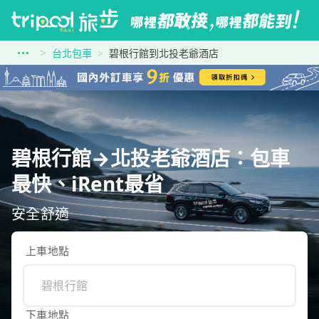
台北包車
碧根行館到北投老爺酒店
碧根行館→北投老爺酒店：包車
最快、iRent最省
安全舒適
上車地點
下車地點