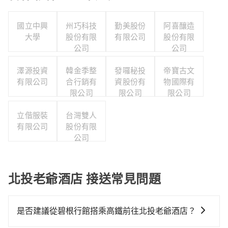
國立中興
州巧科技
勤美股份
阿喜釀造
大學
股份有限
有限公司
股份有限
公司
公司
澤源投資
韓金季整
發囉秘投
帝寶古文
有限公司
合行銷有
資股份有
物國際有
限公司
限公司
限公司
立偕服裝
台灣雙人
有限公司
股份有限
公司
北投老爺酒店 接送常見問題
是否建議從碧根行館搭乘高鐵前往北投老爺酒店？