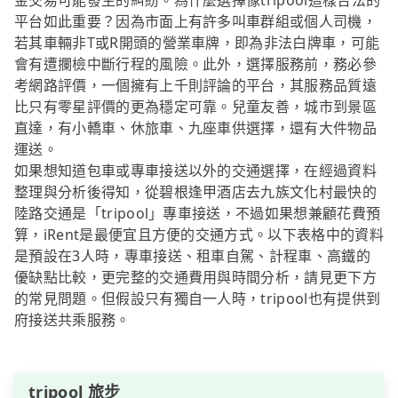
金交易可能發生的糾紛。為什麼選擇像tripool這樣合法的
平台如此重要？因為市面上有許多叫車群組或個人司機，
若其車輛非T或R開頭的營業車牌，即為非法白牌車，可能
會有遭攔檢中斷行程的風險。此外，選擇服務前，務必參
考網路評價，一個擁有上千則評論的平台，其服務品質遠
比只有零星評價的更為穩定可靠。兒童友善，城市到景區
直達，有小轎車、休旅車、九座車供選擇，還有大件物品
運送。
如果想知道包車或專車接送以外的交通選擇，在經過資料
整理與分析後得知，從碧根逢甲酒店去九族文化村最快的
陸路交通是「tripool」專車接送，不過如果想兼顧花費預
算，iRent是最便宜且方便的交通方式。以下表格中的資料
是預設在3人時，專車接送、租車自駕、計程車、高鐵的
優缺點比較，更完整的交通費用與時間分析，請見更下方
的常見問題。但假設只有獨自一人時，tripool也有提供到
府接送共乘服務。
tripool 旅步