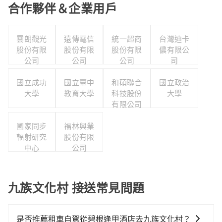
合作夥伴＆企業用戶
雲朗觀光
遠傳電信
統一超商
台灣迪卡
股份有限
股份有限
股份有限
儂有限公
公司
公司
公司
司
國立成功
國立臺中
和碩聯合
國立政治
大學
教育大學
科技股份
大學
有限公司
國家同步
福林興業
輻射研究
股份有限
中心
公司
九族文化村 接送常見問題
是否推薦租車自駕從碧根逢甲酒店去九族文化村？