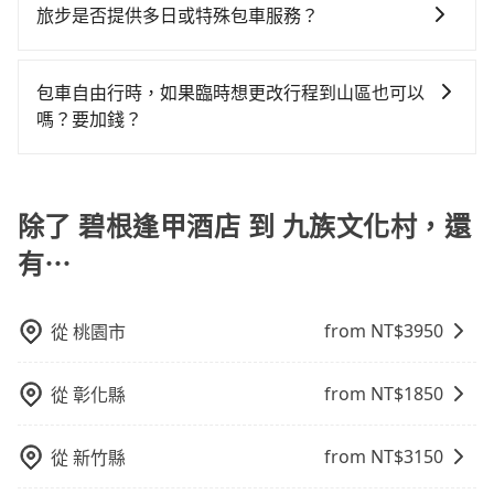
提供早鳥優惠，您越早預訂就能享有更優惠的價格。所
會員或者使用特定的信用卡，還可以累積點數做現金回
旅步是否提供多日或特殊包車服務？
雖然路邊隨租隨還看似方便，但實際使用時還是有其區
以不妨趁早訂購，享受更划算的價格。
饋或未來換取免費的住房。台灣人常用的線上訂房平台
域的限制，實際可停靠的地點與你的上下車地點仍有段
若您有多日或特殊包車需求，您可以先來信旅步，會有
有Booking.com、Agoda.com、Hotels.com、
距離，在遇到下雨天或者載行李時，就顯得非常不便。
專人回覆您。
Expedia.com、Trip.com等。正常來說，線上刷卡付款
包車自由行時，如果臨時想更改行程到山區也可以
完後預定就完成，事先不用電話確認空房，事後也不用
嗎？要加錢？
告知付款完畢，一切都能在網路上操作。但有些較冷門
可以的，當您的旅程需要穿越山區或是高海拔地區時，
或規模較小的飯店，有可能再多平台同時上架而發生超
旅步可能會根據行經的路線是否超過海拔1500公尺來進
賣的現象，便有可能到了現場卻沒房可住的窘境，所以
行額外的費用收取。但是，這些費用會在您下訂單後、
除了 碧根逢甲酒店 到 九族文化村，還
在預定時要不選擇評分高、評論多的飯店，不然就是還
出發前先與您進行確認，確保您明確知道所有的費用。
要再人工電話與飯店確認。預訂民宿方面，如不怕麻
有⋯
我們會透過Email的方式向您說明收費細節，讓您能更放
煩，有些時候直接打電話問的價格可能比民宿訂房網來
心地享受旅步為您提供的服務。
得便宜，但缺點就是多數要匯款並再人工確認。假如不
介意多花一點錢省下這些瑣碎的事，台灣本土的AsiaYo
from NT$
3950
從
桃園市
或者國際Airbnb都值得推薦。
from NT$
1850
從
彰化縣
from NT$
3150
從
新竹縣