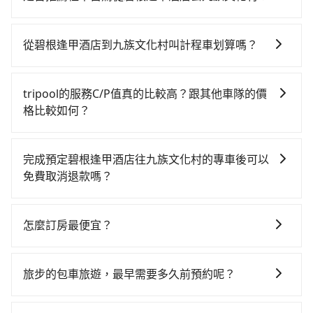
如果你有台灣駕照且對自己駕駛技術有信心，且在車上
時不需要閉目養神（因為要自己開車），最重要的是你
從碧根逢甲酒店到九族文化村叫計程車划算嗎？
當天就要來回，那在台中路邊可隨租隨借的iRent應該是
如選擇小黃直達，在台中可以透過app叫車的有55688台
你最便宜選擇。註冊完iRent的app後，可以每小時
灣大車隊、Uber、Line Taxi、Yoxi等，如果在路邊攔不
$115~205承租小轎車，每公里再額外加收$3.2，從碧根
tripool的服務C/P值真的比較高？跟其他車隊的價
到車，也可考慮打電話至碧根逢甲酒店附近的計程車
逢甲酒店到九族文化村的花費預估為$1,150~1,700（金
格比較如何？
隊，如天誠衛星計程車、聯美汽車行、大都會衛星車隊
額差異來自於平假日、車款差異、抵達目的地後多久原
在服務品質許可下，乘客當然希望價格越便宜越好，而
等叫車看看。依照里程跳錶計算，價格約為1,875~2,300
路返回），雖已將eTag和可能的每小時40元路邊停車費
市場上稍具規模且合法經營的業者，有以短程與城市為
元間，但如改預約tripool可省高達$500。但如果要考慮
用預估進去，但額外的汽車保險與可能的罰單都需自
完成預定碧根逢甲酒店往九族文化村的專車後可以
主的台灣大車隊、大都會、LINE Taxi、Uber，機場接送
到回程，南投縣僅有合法計程車約340輛，數量約為台中
付。再者，和運的iRent只提供最基本的車型，如Toyota
免費取消退款嗎？
則有肯驛、全鋒、格上租車、和運租車，包車旅遊則是
市的4%、密度僅雙北的0.2%，其叫車的難度是雙北市的
Yaris、Prius C、Vios這類乘坐體驗較差的車款，如果人
只要在乘車前一日清晨六點以前透過電子郵件告知，不
KKDAY、KLOOK、叫車吧等。tripool旅步專注在長程
490倍。再加上台中市有些計程車司機不按錶計費，約有
數超過四位，更是沒有較大的七人座或九人座可供選
論任何理由，保證全額退費，且不收取任何手續費。
單程接送與跨縣市計時包車，不論從哪邊去哪裡（當然
27%會採現場議價，建議最好先上網預約，以免當場被
怎麼訂房最便宜？
擇，而且無人租車最令人詬病的就是車況，打開車門才
也包括碧根逢甲酒店去九族文化村），全台保證出車。
坑受騙。綜合以上，無論在價格或服務品質上，tripool
發現仍有上一組乘客遺留的垃圾或者撞凹的車門仍未被
現在旅客預訂飯店已經很少透過旅行社，大多是透過
由於有高效的車輛調度能力，能以市價7~8折提供專車到
都是你從碧根逢甲酒店到九族文化村的最佳選擇。
修理，每一次租車都好像在開樂透一樣。另外，偶爾也
OTA (online travel agent) 來完成，除了可以快速依據
府服務，是絕大多數乘客出行的最佳選擇。
旅步的包車旅遊，最早需要多久前預約呢？
會遇到明明已經預約了時間但上一位用戶卻遲遲尚未歸
地區、價位、人數、特殊需求來搜尋適合的旅店與房
還，又或者要還車時卻偏偏找不到停車位，對於急著用
當您的行程確定後，建議盡早預訂包車服務，因為旅步
型，更重要的是通常價格是官網的6~8折，如果又有加入
車或者要載其他乘客的人來說就有不小的風險。最後，