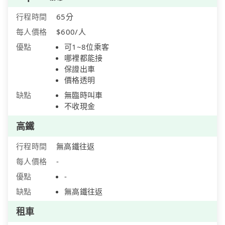
行程時間
65分
每人價格
$600/人
優點
可1~8位乘客
哪裡都能接
保證出車
價格透明
缺點
無臨時叫車
不收現金
高鐵
行程時間
無高鐵往返
每人價格
-
優點
-
缺點
無高鐵往返
租車