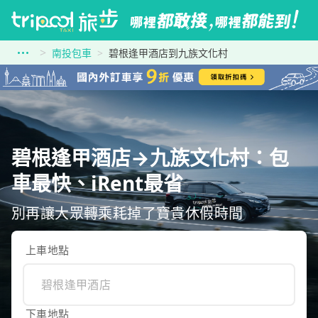
南投包車
碧根逢甲酒店到九族文化村
碧根逢甲酒店→九族文化村：包
車最快、iRent最省
別再讓大眾轉乘耗掉了寶貴休假時間
上車地點
下車地點