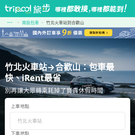
南投包車
竹北火車站到合歡山
竹北火車站→合歡山：包車最
快、iRent最省
別再讓大眾轉乘耗掉了寶貴休假時間
上車地點
下車地點