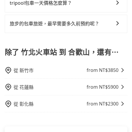
遊，從單純的單趟接送到算時間的計時包車都有，可彈
KKDAY、KLOOK、叫車吧等。tripool旅步專注在長程
tripool包車一天價格怎麼算？
車站到合歡山的最佳選擇。
會遇到明明已經預約了時間但上一位用戶卻遲遲尚未歸
的。如果你是獨自一人乘車，也可參考tripool的拼車共
性選擇2~12小時的服務，滿足家族出遊、朋友聚會、婚
單程接送與跨縣市計時包車，不論從哪邊去哪裡（當然
還，又或者要還車時卻偏偏找不到停車位，對於急著用
乘服務，最多可再節省50%的交通費用。
因包車費用會隨著您選用2-12小時不等的包車時數、所
喪喜慶等不同的需求。價格透明、無隱藏費用，網站試
也包括竹北火車站去合歡山），全台保證出車。由於有
車或者要載其他乘客的人來說就有不小的風險。最後，
需行程的公里數及車型而有所不同，建議可以直接上旅
算即真實價格，免去來回電話確認。一天包車的價格可
高效的車輛調度能力，能以市價7~8折提供專車到府服
旅步的包車旅遊，最早需要多久前預約呢？
雖然路邊隨租隨還看似方便，但實際使用時還是有其區
步官網一鍵查價，即時試算您包車費用，清楚透明，且
能跟其他車隊相差無幾，但是如果只需要短時數或者單
務，是絕大多數乘客出行的最佳選擇。
域的限制，實際可停靠的地點與你的上下車地點仍有段
當您的行程確定後，建議盡早預訂包車服務，因為旅步
無隱藏費用。
程專車服務者，敢大聲說我們價格絕對最划算。網站上
距離，在遇到下雨天或者載行李時，就顯得非常不便。
提供早鳥優惠，您越早預訂就能享有更優惠的價格。所
可直接挑選小轎車、休旅車、或九人座箱型車，如需10
以不妨趁早訂購，享受更划算的價格。
除了 竹北火車站 到 合歡山，還有⋯
人以上巴士，請來信洽詢。
from NT$
3850
從
新竹市
from NT$
5900
從
花蓮縣
from NT$
2300
從
彰化縣