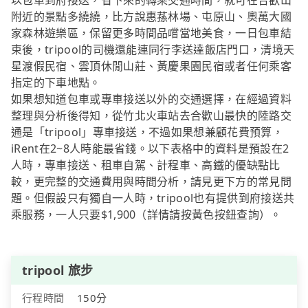
以包車到府接送，省下來的轉乘交通時間，就可在合歡山
附近的景點多繞繞，比方說惠蓀林場、屯原山、奧萬大國
家森林遊樂區，保留更多時間品嚐當地美食，一日包車結
束後，tripool的司機還能連同行李送達飯店門口，清境天
星渡假民宿、雲頂休閒山莊、黃慶果園民宿或者任何乘客
指定的下車地點。
如果想知道包車或專車接送以外的交通選擇，在經過資料
整理與分析後得知，從竹北火車站去合歡山最快的陸路交
通是「tripool」專車接送，不過如果想兼顧花費預算，
iRent在2~8人時能最省錢。以下表格中的資料是預設在2
人時，專車接送、租車自駕、計程車、高鐵的優缺點比
較，更完整的交通費用與時間分析，請見更下方的常見問
題。但假設只有獨自一人時，tripool也有提供到府接送共
乘服務，一人只要$1,900（詳情請按黃色按鈕查詢）。
tripool 旅步
行程時間
150分