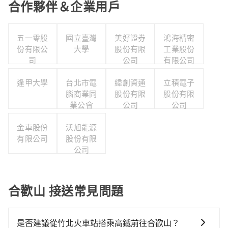
合作夥伴＆企業用戶
五一零股
國立臺灣
美好證券
鴻海精密
份有限公
大學
股份有限
工業股份
司
公司
有限公司
逢甲大學
台北市電
緯創資通
立積電子
腦商業同
股份有限
股份有限
業公會
公司
公司
金車股份
沃旭能源
有限公司
股份有限
公司
合歡山 接送常見問題
是否建議從竹北火車站搭乘高鐵前往合歡山？