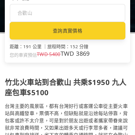
查詢真實價格
距離
：
191 公里
｜
旅程時間
：
152 分鐘
TWD
3869
TWD
5400
您的車資預估
竹北火車站到合歡山 共乘$1950 九人
座包車$5100
台灣主要的風景區，都有台灣好行或客運公車從主要火車
站與高鐵發車，票價不高，但缺點就是沿途每站停靠，背
包客或許不太介意，可是對於朋友出遊或者攜家帶眷來說
就非常浪費時間，又如果出遊多天或行李眾多者，建議可