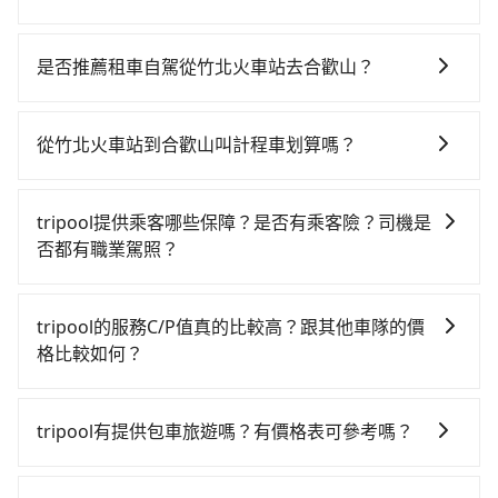
若要從竹北火車站搭高鐵前往合歡山，高鐵省時、較
貴，且難叫計程車前往高鐵站！從最早07:02一直到
是否推薦租車自駕從竹北火車站去合歡山？
23:32，新竹-台中一天最多有61班次高鐵可搭乘。假設
如果你有台灣駕照且對自己駕駛技術有信心，且在車上
從竹北火車站 (新竹縣竹北市) 步行或搭乘公車前往新竹
時不需要閉目養神（因為要自己開車），最重要的是你
高鐵站，接著在站內購買高鐵票、通過閘口、並在月台
從竹北火車站到合歡山叫計程車划算嗎？
當天就要來回，那在新竹路邊可隨租隨借的iRent應該是
上等待列車的到來，大概又過了15分鐘，再乘坐24~32
如選擇小黃直達，在新竹可以透過app叫車的有55688台
你最便宜選擇。註冊完iRent的app後，可以每小時
分鐘（平均27分）的高鐵從新竹站前往台中高鐵站，每
灣大車隊、Uber、Line Taxi、Yoxi等，如果在路邊攔不
$115~205承租小轎車，每公里再額外加收$3.2，從竹北
人票價410元，再用10分鐘出站、等待車站前排班的計
tripool提供乘客哪些保障？是否有乘客險？司機是
到車，也可考慮打電話至竹北火車站附近的計程車隊，
火車站到合歡山的花費預估為$2,600~3,300（金額差異
程車，搭上小黃後約花100分鐘、車費3,200元後，抵達
否都有職業駕照？
如第一計程車、竹北-Ap車隊、銓順交通等叫車看看。依
來自於平假日、車款差異、抵達目的地後多久原路返
合歡山 (南投縣仁愛鄉) 的目的地。全程加上轉車時間共2
旅步提供最高500萬的乘客險，且只接受通過旅步嚴格審
照里程跳錶計算，價格約為4,845~5,800元間，但如改預
回），雖已將eTag和可能的每小時40元路邊停車費用預
小時32分鐘，假設2位同行，高鐵加轉乘之平均每人花費
查，符合職業駕駛資格的司機入隊服務，所提供之車輛
約tripool可省高達$1,900。但如果你無法提前預約，或
估進去，但額外的汽車保險與可能的罰單都需自付。再
tripool的服務C/P值真的比較高？跟其他車隊的價
為2,010元。不過新竹縣領有合法執照的計程車僅有700
也都經過細心維護及保養，以確保您的乘車安全。
偏好臨時叫車，那要注意新竹縣僅有合法計程車約730
者，和運的iRent只提供最基本的車型，如Toyota
格比較如何？
多輛，計程車的密度為雙北的1.3%，換句話說，臨時要
輛，計程車密度為雙北的1.3%，也就是說要臨時叫到小
Yaris、Prius C、Vios這類乘坐體驗較差的車款，如果人
叫小黃的難度是雙北大城市的80倍。但如果全程使用
在服務品質許可下，乘客當然希望價格越便宜越好，而
黃的難度是台北或新北的80倍之多。如果當天或隔天也
數超過四位，更是沒有較大的七人座或九人座可供選
tripool並到府專車接送，則每人平均花費約1,930元，
市場上稍具規模且合法經營的業者，有以短程與城市為
要原路返回，合歡山所在的南投縣的計程車更難叫，該
tripool有提供包車旅遊嗎？有價格表可參考嗎？
擇，而且無人租車最令人詬病的就是車況，打開車門才
費時2小時32分鐘。長距離移動確實搭乘高鐵可以比坐車
主的台灣大車隊、大都會、LINE Taxi、Uber，機場接送
縣市僅有約342輛計程車，建議事先做好規劃。綜合以
發現仍有上一組乘客遺留的垃圾或者撞凹的車門仍未被
快0分鐘，但卻要額外支出約160元的交通費，所以對於
tripool提供全台各地包括合歡山與竹北火車站的包車旅
則有肯驛、全鋒、格上租車、和運租車，包車旅遊則是
上，無論在價格或服務品質上，tripool都是你從竹北火
修理，每一次租車都好像在開樂透一樣。另外，偶爾也
不是這麼趕時間的人來說，預約tripool還是比較划算