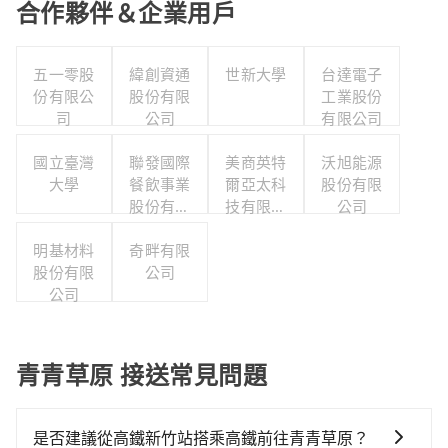
合作夥伴＆企業用戶
五一零股
緯創資通
世新大學
台達電子
份有限公
股份有限
工業股份
司
公司
有限公司
國立臺灣
聯發國際
美商英特
沃旭能源
大學
餐飲事業
爾亞太科
股份有限
股份有限
技有限公
公司
公司
司
明基材料
奇畔有限
股份有限
公司
公司
青青草原 接送常見問題
是否建議從高鐵新竹站搭乘高鐵前往青青草原？