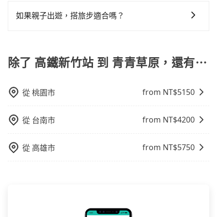
包車一日遊的好處很多，首先，包車可以依照自己的意
邊的文化和風俗，品嚐當地的美食，與當地人交流，深
告知付款完畢，一切都能在網路上操作。但有些較冷門
竹站到青青草原的最佳選擇。
會遇到明明已經預約了時間但上一位用戶卻遲遲尚未歸
tripool的拼車共乘服務，最多可再節省50%的交通費
願和需要來安排行程，其次，包車可以讓您更加深入地
入體驗當地的生活和文化。在探訪景點時，可以積極尋
如果親子出遊，搭旅步適合嗎？
或規模較小的飯店，有可能再多平台同時上架而發生超
還，又或者要還車時卻偏偏找不到停車位，對於急著用
用。
體驗當地文化和風土人情，此外，包車還可以省去您自
找當地導遊或者向當地居民請教，了解更多的深度資訊
賣的現象，便有可能到了現場卻沒房可住的窘境，所以
車或者要載其他乘客的人來說就有不小的風險。最後，
適合的，另外旅步也特別為您心愛的寶貝準備了兒童座
己開車也無需擔心路線和交通的問題，更可以在舒適的
和內幕，並且可以在旅途中收集更多的故事和經驗，豐
在預定時要不選擇評分高、評論多的飯店，不然就是還
雖然路邊隨租隨還看似方便，但實際使用時還是有其區
椅及兒童用增高墊供您選購(租借300元/個)，讓您和孩子
環境中專心欣賞當地美景和文化，讓您的旅程更加輕鬆
富自己的旅程。
要再人工電話與飯店確認。預訂民宿方面，如不怕麻
域的限制，實際可停靠的地點與你的上下車地點仍有段
出遊時安全更有保障。
除了 高鐵新竹站 到 青青草原，還有⋯
自在。
煩，有些時候直接打電話問的價格可能比民宿訂房網來
距離，在遇到下雨天或者載行李時，就顯得非常不便。
得便宜，但缺點就是多數要匯款並再人工確認。假如不
介意多花一點錢省下這些瑣碎的事，台灣本土的AsiaYo
from NT$
5150
從
桃園市
或者國際Airbnb都值得推薦。
from NT$
4200
從
台南市
from NT$
5750
從
高雄市