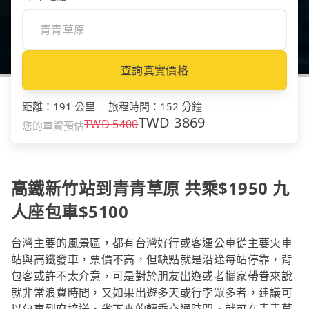
查詢真實價格
距離
：
191 公里
｜
旅程時間
：
152 分鐘
TWD
3869
TWD
5400
您的車資預估
高鐵新竹站到青青草原 共乘$1950 九
人座包車$5100
台灣主要的風景區，都有台灣好行或客運公車從主要火車
站與高鐵發車，票價不高，但缺點就是沿途每站停靠，背
包客或許不太介意，可是對於朋友出遊或者攜家帶眷來說
就非常浪費時間，又如果出遊多天或行李眾多者，建議可