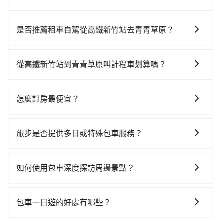
若要從高鐵新竹站搭高鐵前往青青草原，高鐵省時、較
貴，且難叫計程車前往高鐵站！從最早07:02一直到
是否推薦租車自駕從高鐵新竹站去青青草原？
23:32，新竹-台中一天最多有61班次高鐵可搭乘。假設
如果你有台灣駕照且對自己駕駛技術有信心，且在車上
從高鐵新竹站 (新竹縣竹北市) 出發，步行進入高鐵站約5
時不需要閉目養神（因為要自己開車），最重要的是你
分鐘，現場買票或月台等車時間約10分鐘，再乘坐
從高鐵新竹站到青青草原叫計程車划算嗎？
當天就要來回，那在新竹路邊可隨租隨借的iRent應該是
24~32分鐘（平均27分）的高鐵從新竹站前往台中高鐵
如選擇小黃直達，在新竹可以透過app叫車的有55688台
你最便宜選擇。註冊完iRent的app後，可以每小時
站，每人票價410元，再用10分鐘出站、等待車站前排
灣大車隊、Uber、Line Taxi、Yoxi等，如果在路邊攔不
$115~205承租小轎車，每公里再額外加收$3.2，從高鐵
班的計程車，搭上小黃後約花100分鐘、車費3,200元
怎麼訂房最便宜？
到車，也可考慮打電話至高鐵新竹站附近的計程車隊，
新竹站到青青草原的花費預估為$2,600~3,300（金額差
後，抵達青青草原 (南投縣仁愛鄉) 的目的地。全程加上
現在旅客預訂飯店已經很少透過旅行社，大多是透過
如竹北-Ap車隊、銓順交通、第一計程車等叫車看看。依
異來自於平假日、車款差異、抵達目的地後多久原路返
轉車時間共2小時32分鐘，假設2位同行，高鐵加轉乘之
OTA (online travel agent) 來完成，除了可以快速依據
照里程跳錶計算，價格約為4,845~5,800元間，但如改預
回），雖已將eTag和可能的每小時40元路邊停車費用預
旅步是否提供多日或特殊包車服務？
平均每人花費為2,010元。不過新竹縣領有合法執照的計
地區、價位、人數、特殊需求來搜尋適合的旅店與房
約tripool可省高達$1,900。但如果你無法提前預約，或
估進去，但額外的汽車保險與可能的罰單都需自付。再
程車僅有700多輛，計程車的密度為雙北的1.3%，換句
若您有多日或特殊包車需求，您可以先來信旅步，會有
型，更重要的是通常價格是官網的6~8折，如果又有加入
偏好臨時叫車，那要注意新竹縣僅有合法計程車約730
者，和運的iRent只提供最基本的車型，如Toyota
話說，臨時要叫小黃的難度是雙北大城市的80倍。但如
專人回覆您。
會員或者使用特定的信用卡，還可以累積點數做現金回
輛，計程車密度為雙北的1.3%，也就是說要臨時叫到小
如何使用包車深度探訪周邊景點？
Yaris、Prius C、Vios這類乘坐體驗較差的車款，如果人
果全程使用tripool並到府專車接送，則每人平均花費約
饋或未來換取免費的住房。台灣人常用的線上訂房平台
黃的難度是台北或新北的80倍之多。如果當天或隔天也
數超過四位，更是沒有較大的七人座或九人座可供選
1,930元，費時2小時32分鐘。長距離移動確實搭乘高鐵
使用包車進行深度探訪周邊景點時，可以充分利用包車
有Booking.com、Agoda.com、Hotels.com、
要原路返回，青青草原所在的南投縣的計程車更難叫，
擇，而且無人租車最令人詬病的就是車況，打開車門才
可以比坐車快0分鐘，但卻要額外支出約160元的交通
的便利性和彈性，探訪更多的景點，並且可以按照自己
Expedia.com、Trip.com等。正常來說，線上刷卡付款
包車一日遊的好處有哪些？
該縣市僅有約342輛計程車，建議事先做好規劃。綜合以
發現仍有上一組乘客遺留的垃圾或者撞凹的車門仍未被
費，所以對於不是這麼趕時間的人來說，預約tripool還
的節奏和時間進行遊覽。除了景點本身，還可以體驗周
完後預定就完成，事先不用電話確認空房，事後也不用
上，無論在價格或服務品質上，tripool都是你從高鐵新
修理，每一次租車都好像在開樂透一樣。另外，偶爾也
是比較划算的。如果你是獨自一人乘車，也可參考