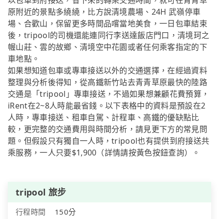
以包車到府接送，省下來的轉乘交通時間，就可在青青草
原附近的景點多繞繞，比方說清境農場、24H 武嶺停車
場、合歡山，保留更多時間品嚐當地美食，一日包車結束
後，tripool的司機還能連同行李送達飯店門口，清境珂之
幄山莊、雲的故鄉、清境空中花園或者任何乘客指定的下
車地點。
如果想知道包車或專車接送以外的交通選擇，在經過資料
整理與分析後得知，從高鐵新竹站去青青草原最快的陸路
交通是「tripool」專車接送，不過如果想兼顧花費預算，
iRent在2~8人時能最省錢。以下表格中的資料是預設在2
人時，專車接送、租車自駕、計程車、高鐵的優缺點比
較，更完整的交通費用與時間分析，請見更下方的常見問
題。但假設只有獨自一人時，tripool也有提供到府接送共
乘服務，一人只要$1,900（詳情請按黃色按鈕查詢）。
tripool 旅步
行程時間
150分