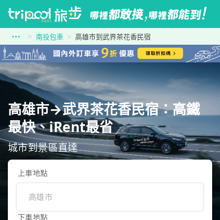
南投包車
高雄市到武界茶花香民宿
高雄市→武界茶花香民宿：高鐵
最快、iRent最省
城市到景區直達
上車地點
下車地點