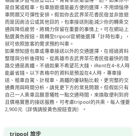
嶺國家步道屯原登山口、青青草原是值得一訪。如果你不
是自駕或租車，包車旅遊還是最方便的選擇，不用煩惱停
車問題又可彈性安排。假如你去武界茶花香民宿並非旅遊
而是因商洽公或其他目的，包車接送則能減少你的轉乘交
通與降低疲勞，將精力保留在重要的事情上。可在網站上
點選黃色按鈕，跳轉至tripool官網後選擇「計時包車」，
就可依照旅客的需求預約叫車。
如果想知道包車或專車接送以外的交通選擇，在經過資料
整理與分析後得知，從高雄市去武界茶花香民宿最快的陸
路交通是高鐵，不過如果不希望花大錢，iRent在4~8人時
能最省錢。以下表格中的資料是預設在4人時，專車接
送、租車自駕、計程車、高鐵的優缺點比較，更完整的交
通費用與時間分析，請見更下方的常見問題。但假如只有
自己一人乘車且願意犧牲一點交通時間，來換取便利到府
且價格實惠的接送服務，可考慮tripool的共乘，每人僅要
2,900元（詳情請按黃色按鈕查詢）。
tripool 旅步