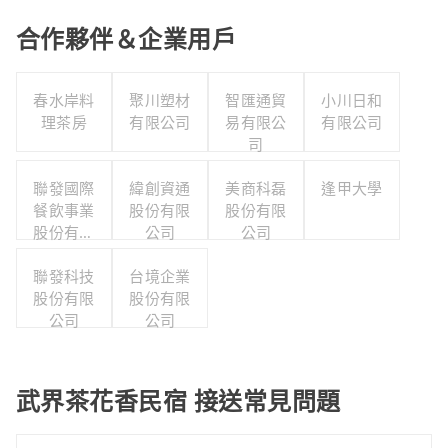
合作夥伴＆企業用戶
春水岸料
聚川塑材
智匯通貿
小川日和
理茶房
有限公司
易有限公
有限公司
司
聯發國際
緯創資通
美商科磊
逢甲大學
餐飲事業
股份有限
股份有限
股份有限
公司
公司
公司
聯發科技
台境企業
股份有限
股份有限
公司
公司
武界茶花香民宿 接送常見問題