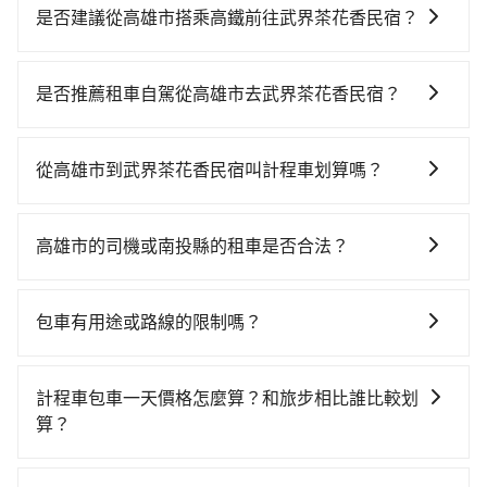
是否建議從高雄市搭乘高鐵前往武界茶花香民宿？
若要從高雄市區搭高鐵前往武界茶花香民宿，高鐵省
時、較貴！從最早05:50一直到22:55，左營-台中一天最
是否推薦租車自駕從高雄市去武界茶花香民宿？
多有90班次高鐵可搭乘。假設從高雄市左營區步行或搭
如果你有台灣駕照且對自己駕駛技術有信心，且在車上
乘公車前往左營高鐵站，接著在站內購買高鐵票、通過
時不需要閉目養神（因為要自己開車），最重要的是你
閘口、並在月台上等待列車的到來，大概又過了20分
從高雄市到武界茶花香民宿叫計程車划算嗎？
當天就要來回，那在高雄路邊可隨租隨借的iRent應該是
鐘，再乘坐42~69分鐘（平均57分）的高鐵從左營站前
如選擇小黃直達，在高雄可以透過app叫車的有55688台
你最便宜選擇。註冊完iRent的app後，可以每小時
往台中高鐵站，每人票價790元，再用10分鐘出站、等
灣大車隊、Uber、Line Taxi、Yoxi等，如果在路邊攔不
$115~205承租小轎車，每公里再額外加收$3.2，從高雄
待車站前排班的計程車，搭上小黃後約花100分鐘、車費
高雄市的司機或南投縣的租車是否合法？
到車，也可考慮打電話至中華正大車隊等叫車看看。依
市（左營區）到武界茶花香民宿的花費預估為
3,200元後，抵達武界茶花香民宿 (南投縣仁愛鄉) 的目的
許多的Line群組或Facebook社團裡，有很多低價的白牌
照里程跳錶計算，價格約為5,215~6,300元間，但如改預
$3,350~4,050（金額差異來自於平假日、車款差異、抵
地。全程加上轉車時間共3小時7分鐘，假設4位同行，高
車、私家車或野雞車在招攬生意，這不僅是違法可能被
約tripool可省高達$500。但如果要考慮到回程，南投縣
達目的地後多久原路返回），雖已將eTag和可能的每小
包車有用途或路線的限制嗎？
鐵加轉乘之平均每人花費為1,590元。但如果全程使用
警察臨檢並趕下車，出意外後保險公司更是不會提供任
僅有合法計程車約340輛，數量約為高雄市的4%、密度
時40元路邊停車費用預估進去，但額外的汽車保險與可
tripool並到府專車接送，則每人平均花費約1,440元，
不管是從高雄市前往武界茶花香民宿或是全台灣任何地
何理賠，如果又遇到心術不正的司機，其犯罪行為可能
僅雙北的0.2%，其叫車的難度是雙北市的490倍。雖然
能的罰單都需自付。再者，和運的iRent只提供最基本的
費時3小時10分鐘。長距離移動確實搭乘高鐵可以比坐車
方，只要是長途交通且途中遵守台灣法律，無論是清明
都無法監控或追查。最好別為了省小錢而冒上不必要的
高雄市區到武界茶花香民宿的跳表小黃可能較為便宜，
計程車包車一天價格怎麼算？和旅步相比誰比較划
車型，如Toyota Yaris、Prius C、Vios這類乘坐體驗較
快3分鐘，但卻要額外支出約600元的交通費，所以對於
掃墓、包車旅遊、參加喜宴/喪禮、就醫回診、登山露
風險。而tripool雇用的司機、使用的車輛以及配合的車
但當你們人數超過四位時，叫兩輛計程車的費用就貴
算？
差的車款，如果人數超過四位，更是沒有較大的七人座
不是這麼趕時間的人來說，預約tripool還是比較划算
營、學生搬家、投票返鄉、商務出差、貴賓來訪、寵物
行，一定符合台灣法律規定，除了司機擁有合法的職業
了，改預約一輛tripool的九人座廂型車最高可省
或九人座可供選擇，而且無人租車最令人詬病的就是車
的。如果你是三人以下要乘車，也可參考tripool的拼車
計程車包車的價格通常根據時間或距離計算，包車的價
檢疫、預約叫車、機場接送、定期洗腎、包月上下班，
駕駛執照以及良民證外，車輛一定投保最高300萬乘客
$2,800。
況，打開車門才發現仍有上一組乘客遺留的垃圾或者撞
共乘服務，最多可再節省50%的交通費用。