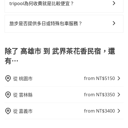
格通常是根據時間或距離來計算，而且在不同城市和地
或者任何跨縣市接送的需求，tripool都能滿足你。乘車
險。最好辨別叫的車是否合法，就看車牌的開頭，只要
tripool為何收費就是比較便宜？
凹的車門仍未被修理，每一次租車都好像在開樂透一
區，價格可能有所不同。另外，計程車包車價格也可能
前一天下午五點以前完成預約，隔天保證出車。如需公
不是R或T開頭的車，就一定是違法。
樣。另外，偶爾也會遇到明明已經預約了時間但上一位
對於平常就有在使用長程專車接送服務的乘客來說，第
會因為交通狀況等因素而有所變動。因此，在預定包車
司報帳打統編，在結帳時可以受理，並於乘車後一週內
用戶卻遲遲尚未歸還，又或者要還車時卻偏偏找不到停
一次使用tripool的會擔心價格比市價便宜不少，是不是
之前，最好先詢問清楚具體價格和注意事項。相比之
寄出電子收據。
旅步是否提供多日或特殊包車服務？
車位，對於急著用車或者要載其他乘客的人來說就有不
因為司機素質比較差、車上會有煙味、或者車齡過大，
下，旅步的包車服務價格相對更為透明和具體，一般是
小的風險。最後，雖然路邊隨租隨還看似方便，但實際
若您有多日或特殊包車需求，您可以先來信旅步，會有
但事實恰恰相反。tripool不僅有嚴密的篩選機制，定期
按照包車時間和里程、車型來計費，價格在網站上公開
使用時還是有其區域的限制，實際可停靠的地點與你的
專人回覆您。
淘汰顧客評分較低的司機，且車輛均要求5年內新車，司
透明，方便客戶可以更加準確地了解行程所需時間和費
上下車地點仍有段距離，在遇到下雨天或者載行李時，
除了 高雄市 到 武界茶花香民宿，還
機也絕對不會在車內吸煙，於新冠肺炎期間也絕對全程
用。
就顯得非常不便。
配戴口罩。tripool之所以能將價格壓在市價7~8折的主
有⋯
因來自於自行研發的AI車輛調度演算法，能有效降低空
車率，也就是提高俗稱「回頭車」的比例。這不僅體現
在成本的控制，更是在傳統旺季（年假、端午、中秋、
from NT$
5150
從
桃園市
雙十等）能用更少的司機來服務更多的旅客，意味著使
用到不熟悉的司機或者轉單給其他車行的情況比同行更
from NT$
3350
從
雲林縣
低，如此便反應在服務品質的控管會更佳。但tripool網
站上的價格是動態的，一般來說越早預訂價格越優，且
from NT$
3400
從
嘉義市
保證前一天中午以前均可全額取消退費，如已經決定好
要從高雄市去武界茶花香民宿，請儘早下訂以把握最划
算的價格。