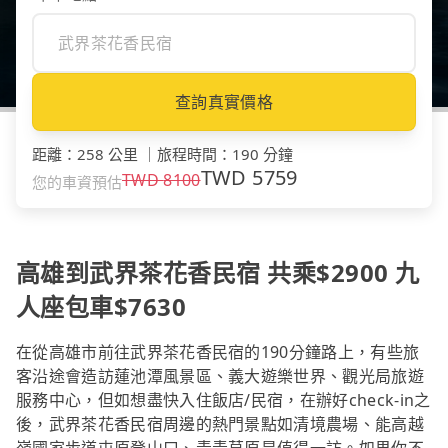
查詢真實價格
距離
：
258 公里
｜
旅程時間
：
190 分鐘
TWD
5759
TWD
8100
您的車資預估
高雄到武界茶花香民宿 共乘$2900 九
人座包車$7630
在從高雄市前往武界茶花香民宿的190分鐘路上，有些旅
客沿途會造訪蓮池潭風景區、義大遊樂世界、觀光局旅遊
服務中心，但如想盡快入住飯店/民宿，在辦好check-in之
後，武界茶花香民宿周邊的熱門景點如清境農場、能高越